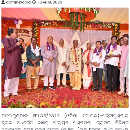
admin@odia
June 18, 2026
ପଟ୍ଟାମୁଣ୍ଡାଇ ୧୮/୦୬/୨୦୨୬ (ଓଡ଼ିଶା ସମାଚାର)-ପଟ୍ଟାମୁଣ୍ଡାଇ
ବ୍ଲକ ଅନ୍ତର୍ଗତ ବାଛରା ପଂଚାୟତ ମଣ୍ଡପଡା ଗ୍ରାମର ବିଶିଷ୍ଟ
ସମାଜସେବୀ ବରାହ ଚରଣ ସାମଲ (କାହ୍ନୁ )ଙ୍କ ୮୦ତମ ଜନ୍ମ ଜୟନ୍ତୀ