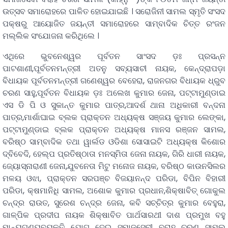
ଉତ୍ସବ ସମାରୋହରେ ପାଳିତ ହୋଇଯାଇଛି । ସରୋଜିନୀ ସାମଲ ସ୍ମୃତି ସଂସଦ
ପକ୍ଷରୁ ଆୟୋଜିତ ଜୟନ୍ତୀ ସମାରୋହରେ ସାମ୍ବାଦିକ ଚିତ୍ତ ରଂଜନ
ମଲ୍ଲିକ ସଂଯୋଜନା କରିଥିଲେ ।
ଏଥିରେ ଭୁବନେଶ୍ୱର ପୂର୍ବତନ ସାଂସଦ ଡ଼ଃ ପ୍ରସନ୍ନ
ପାଟଶାଣୀ,ପୂର୍ବତନମନ୍ତ୍ରୀ ଅତନୁ ସବ୍ୟସାଚୀ ନାୟକ, କେନ୍ଦ୍ରାପଡ଼ା
ବିଧାୟକ ପୂର୍ବତନମନ୍ତ୍ରୀ ଗଣେଶ୍ୱର ବେହେରା, ରାଜନଗର ବିଧାୟକ ଧ୍ରୁବ
ଚରଣ ସାହୁ,ପୂର୍ବତନ ବିଧାୟକ ଡ଼ଃ ଅଲେଖ କୁମାର ଜେନା, ପଟ୍ଟାମୁଣ୍ଡାଇ
ଏସ ଡି ପି ଓ ସୁକାନ୍ତ କୁମାର ପାତ୍ର,ଆଦର୍ଶ ଥାନା ଅଧିକାରୀ ବନ୍ଦନା
ପାତ୍ର,ମାର୍ଶାଘାଇ ବ୍ଲକ ପ୍ରାକ୍ତନ ଅଧ୍ୟକ୍ଷ ସଞ୍ଜୟ କୁମାର ଲେଙ୍କା,
ପଟ୍ଟାମୁଣ୍ଡାଇ ବ୍ଲକ ପ୍ରାକ୍ତନ ଅଧ୍ୟକ୍ଷ ମାନସ ରଞ୍ଜନ ସାମଲ,
ବରିଷ୍ଠ ସାମ୍ବାଦିକ ତଥା ୱାର୍ଲଡ ଓଡିଶା ସୋସାଇଟି ଅଧ୍ୟକ୍ଷ କିଶୋର
ଦ୍ବିବେଦି, ହେଲ୍ପ ପ୍ରତିଷ୍ଠାତା ମନସ୍ମିତା ଜେନା ନାୟକ, ଗିରି ଧାରୀ ନାୟକ,
ଜ୍ୟୋସ୍ନାରାଣୀ ଜେନା,ଯୁବନେତା ମିଟୁ ମନୋଜ ନାୟକ, ବରିଷ୍ଠ କାଉନସିଲର
ମଳୟ ଓଝା, ପ୍ରାକ୍ତନ ସରପଞ୍ଚ ବିଜୟାନନ୍ଦ ପରିଡା, ବିପିନ ବିହାରୀ
ପରିଡା, କ୍ଷମାନିଧି ସାମଲ, ଅଶୋକ କୁମାର ପ୍ରଧାନ,ଶିକ୍ଷାବିତ୍ ଗୋକୁଲ
ଚନ୍ଦ୍ର ରାଉତ, ସୁରେଶ ଚନ୍ଦ୍ର ଜେନା, କବି ସଚ୍ଚିତ୍ର କୁମାର ବେହୁରା,
ଗାଳ୍ପିକ ପ୍ରଦୀପ ନାୟକ ଶିକ୍ଷାବିତ ପାର୍ଥସାରଥୀ ଦାଶ ପ୍ରମୁଖ ବହୁ
ମାନ୍ୟଗଣ୍ୟବ୍ୟକ୍ତି ଯୋଗ ଦେଇ ସମାଜସେବୀ ବରାହ ଚରଣ ସାମଲ