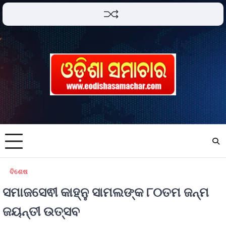
ବିଶେଷ
ସମାଜସେଵୀ କାହ୍ନୁ ସାମଲଙ୍କ ୮୦ତମ ଜନ୍ମ
ଜୟନ୍ତୀ ଉତ୍ସବ