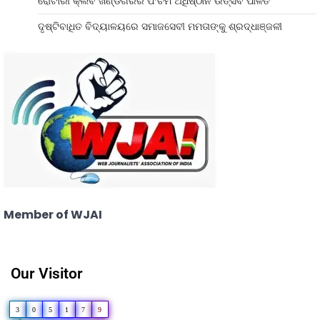
ରୋଟାରୀ କ୍ଲବ ଖଣ୍ଡଗିରିର ପଂଚମ ଅଧିଷ୍ଠାନ ଉତ୍ସବ ପାଳିତ
ଦୃଷ୍ଟିବାଧିତ ବିଦ୍ୟାଳୟରେ ସମାଜସେବୀ ମମତାଙ୍କୁ ଶ୍ରଦ୍ଧାଞ୍ଜଳୀ
Member of WJAI
Our Visitor
3
0
5
1
7
9