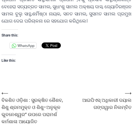
ବେହେରା ସତ୍ୟବ୍ରତ ସାମଲ, ସୁଧାଂଶୁ ସାମଲ ଅକ୍ଷୟ ଦାସ, ଜ୍ୟୋତିରଞ୍ଜନ
ସାମଲ ବୁଲୁ ସାହୁ,ଶର୍ମିଷ୍ଠା ନାୟକ, ସନତ ସାମଲ, ସୁସମତ ସାମଲ ପ୍ରମୁଖ
ଯୋଗ ଦେଇ ପରିଚାଳନା ରେ ସହଯୋଗ କରିଥିଲେ।
Share this:
WhatsApp
Like this:
⟵
⟶
ବିକଶିତ ଓଡ଼ିଶା : ସୁରକ୍ଷିତ ଶୈଶବ,
ଆଇପିଏସ୍ ଅଧିକାରୀ ଦୟାଲ
ଶିଶୁ ଶ୍ରମମୁକ୍ତ ଓ ଶିଶୁ-ଅନୁକୂଳ
ଗଙ୍ଗୱାର ନିଲମ୍ବିତ
ଭୁବନେଶ୍ୱର” ଉପରେ ପରାମର୍ଶ
କର୍ମଶାଳା ଆୟୋଜିତ