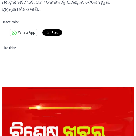
ମଣିପୁର ଗ୍ରାମରେ ଛେଳି ଚରାଇବାକୁ ଯାଇଥିବା ବେଳେ ମୁକୁଳା
ଟ୍ରାନ୍ସଫର୍ମରେ ଲାଗି…
Share this:
WhatsApp
Like this: