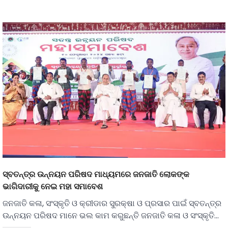
ସ୍ବତନ୍ତ୍ର ଉନ୍ନୟନ ପରିଷଦ ମାଧ୍ୟମରେ ଜନଜାତି ଲୋକଙ୍କ
ଭାଗିଦାରୀକୁ ନେଇ ମହା ସମାବେଶ
ଜନଜାତି କଳା, ସଂସ୍କୃତି ଓ କ୍ରୀଡାର ସୁରକ୍ଷା ଓ ପ୍ରସାର ପାଇଁ ସ୍ବତନ୍ତ୍ର
ଉନ୍ନୟନ ପରିଷଦ ମାନେ ଭଲ କାମ କରୁଛନ୍ତି ଜନଜାତି କଳା ଓ ସଂସ୍କୃତି…