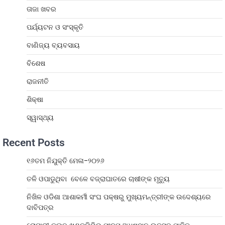
ତାଜା ଖବର
ପର୍ଯ୍ୟଟନ ଓ ସଂସ୍କୃତି
ବାଣିଜ୍ୟ ବ୍ୟବସାୟ
ବିଶେଷ
ରାଜନୀତି
ଶିକ୍ଷା
ସ୍ୱାସ୍ଥ୍ୟ
Recent Posts
୧୬ତମ ନିଯୁକ୍ତି ମେଳା-୨୦୨୬
ତଳି ଓପାଡୁଥିବା ବେଳେ ବଜ୍ରାଘାତରେ ଚାଷୀଙ୍କ ମୃତ୍ୟୁ
ନିଖିଳ ଓଡିଶା ଆଶାକର୍ମୀ ସଂଘ ପକ୍ଷରୁ ମୁଖ୍ୟମନ୍ତ୍ରୀଙ୍କ ଉଦେଶ୍ୟରେ
ଦାବିପତ୍ର