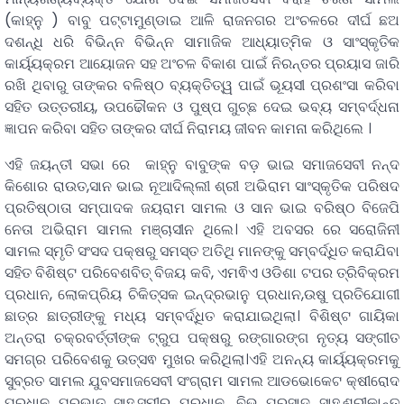
(କାହ୍ନୁ ) ବାବୁ ପଟ୍ଟାମୁଣ୍ଡାଇ ଆଳି ରାଜନଗର ଅଂଚଳରେ ଦୀର୍ଘ ଛଅ
ଦଶନ୍ଧି ଧରି ବିଭିନ୍ନ ବିଭିନ୍ନ ସାମାଜିକ ଆଧ୍ୟାତ୍ମିକ ଓ ସାଂସ୍କୃତିକ
କାର୍ୟ୍ୟକ୍ରମ ଆୟୋଜନ ସହ ଅଂଚଳ ବିକାଶ ପାଇଁ ନିରନ୍ତର ପ୍ରୟାସ ଜାରି
ରଖି ଥିବାରୁ ତାଙ୍କର ବଳିଷ୍ଠ ବ୍ୟକ୍ତିତ୍ୱ ପାଇଁ ଭୂୟସୀ ପ୍ରଶଂସା କରିବା
ସହିତ ଉତ୍ତରୀୟ, ଉପଢୌକନ ଓ ପୁଷ୍ପ ଗୁଚ୍ଛ ଦେଇ ଭବ୍ୟ ସମ୍ବର୍ଦ୍ଧନା
ଜ୍ଞାପନ କରିବା ସହିତ ତାଙ୍କର ଦୀର୍ଘ ନିରାମୟ ଜୀବନ କାମନା କରିଥିଲେ ।
ଏହି ଜୟନ୍ତୀ ସଭା ରେ କାହ୍ନୁ ବାବୁଙ୍କ ବଡ଼ ଭାଇ ସମାଜସେବୀ ନନ୍ଦ
କିଶୋର ରାଉତ,ସାନ ଭାଇ ନୂଆଦିଲ୍ଲୀ ଶ୍ରୀ ଅଭିରାମ ସାଂସ୍କୃତିକ ପରିଷଦ
ପ୍ରତିଷ୍ଠାତା ସମ୍ପାଦକ ଜୟରାମ ସାମଲ ଓ ସାନ ଭାଇ ବରିଷ୍ଠ ବିଜେପି
ନେତା ଅଭିରାମ ସାମଲ ମଞ୍ଚାସୀନ ଥିଲେ। ଏହି ଅବସର ରେ ସରୋଜିନୀ
ସାମଲ ସ୍ମୃତି ସଂସଦ ପକ୍ଷରୁ ସମସ୍ତ ଅତିଥି ମାନଙ୍କୁ ସମ୍ବର୍ଦ୍ଧିତ କରାଯିବା
ସହିତ ବିଶିଷ୍ଟ ପରିବେଶବିତ୍ ବିଜୟ କବି, ଏମଵିଏ ଓଡିଶା ଟପର ତ୍ରିବିକ୍ରମ
ପ୍ରଧାନ, ଲୋକପ୍ରିୟ ଚିକିତ୍ସକ ଇନ୍ଦ୍ରଭାନୁ ପ୍ରଧାନ,ଉଷୁ ପ୍ରତିଯୋଗୀ
ଛାତ୍ର ଛାତ୍ରୀଙ୍କୁ ମଧ୍ୟ ସମ୍ବର୍ଦ୍ଧିତ କରାଯାଇଥିଲା। ବିଶିଷ୍ଟ ଗାୟିକା
ଅନ୍ତରା ଚକ୍ରବର୍ତ୍ତୀଙ୍କ ଟ୍ରୁପ ପକ୍ଷରୁ ରଙ୍ଗାରଙ୍ଗ ନୃତ୍ୟ ସଙ୍ଗୀତ
ସମଗ୍ର ପରିବେଶକୁ ଉତ୍ସଵ ମୁଖର କରିଥିଲା।ଏହି ଅନନ୍ୟ କାର୍ୟ୍ୟକ୍ରମକୁ
ସୁବ୍ରତ ସାମଲ ଯୁବସମାଜସେବୀ ସଂଗ୍ରାମ ସାମଲ ଆଡଭୋକେଟ କ୍ଷୀରୋଦ
ପ୍ରଧାନ ପ୍ରଭାତ ସାହୁ,ସମୀର ପ୍ରଧାନ ,ବିଭୁ ପ୍ରସାଦ ସାହୁ,ଶ୍ରୀକାନ୍ତ