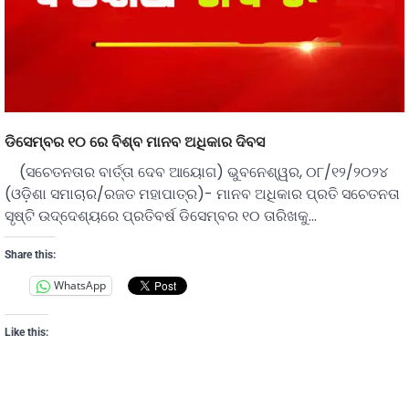
ଡିସେମ୍ବର ୧୦ ରେ ବିଶ୍ବ ମାନବ ଅଧିକାର ଦିବସ
(ସଚେତନତାର ବାର୍ତ୍ତା ଦେବ ଆୟୋଗ) ଭୁବନେଶ୍ୱର, ୦୮/୧୨/୨୦୨୪
(ଓଡ଼ିଶା ସମାଚାର/ରଜତ ମହାପାତ୍ର)- ମାନବ ଅଧିକାର ପ୍ରତି ସଚେତନତା
ସୃଷ୍ଟି ଉଦ୍ଦେଶ୍ୟରେ ପ୍ରତିବର୍ଷ ଡିସେମ୍ବର ୧୦ ତାରିଖକୁ…
Share this:
WhatsApp
Like this: