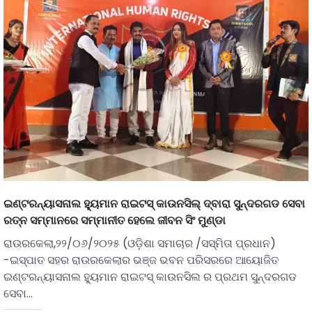
ଇଣ୍ଟରନ୍ୟାସନାଲ ହ୍ୟୁମାନ ରାଇଟସ୍ କାଉନସିଲ୍ ଦ୍ବାରା ସୁନ୍ଦରଗଡ ସେବା
ରତ୍ନ ସମ୍ମାନରେ ସମ୍ମାନୀତ ହେଲେ ଜୀବନ ସିଂ ମୁଣ୍ଡା
ରାଉରକେଲା,୨୨/୦୬/୨୦୨୫ (ଓଡ଼ିଶା ସମାଚାର /ସସ୍ମିତା ପ୍ରଧାନ)
-ଇସ୍ପାତ ସହର ରାଉରକେଲାର ଭଞ୍ଜ ଭବନ ପରିସରରେ ଆୟୋଜିତ
ଇଣ୍ଟରନ୍ୟାସନାଲ ହ୍ୟୁମାନ ରାଇଟସ୍ କାଉନସିଲ ର ପ୍ରଥମ ସୁନ୍ଦରଗଡ
ସେବା…