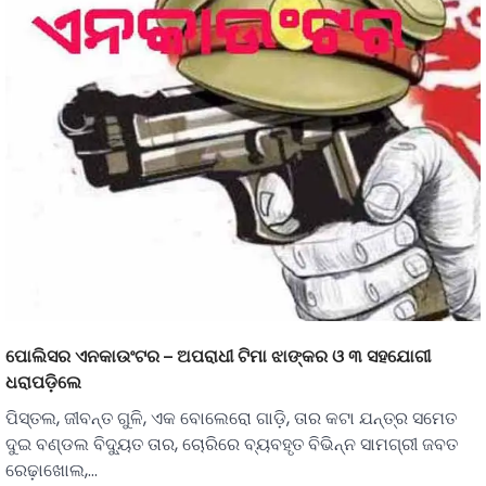
ପୋଲିସର ଏନକାଉଂଟର – ଅପରାଧୀ ଟିମା ଝାଙ୍କର ଓ ୩ ସହଯୋଗୀ
ଧରାପଡ଼ିଲେ
ପିସ୍ତଲ, ଜୀବନ୍ତ ଗୁଳି, ଏକ ବୋଲେରୋ ଗାଡ଼ି, ତାର କଟା ଯନ୍ତ୍ର ସମେତ
ଦୁଇ ବଣ୍ଡଲ ବିଦ୍ୟୁତ ତାର, ଚୋରିରେ ବ୍ୟବହୃତ ବିଭିନ୍ନ ସାମଗ୍ରୀ ଜବତ
ରେଢ଼ାଖୋଲ,…