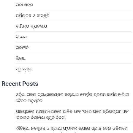
ତାଜା ଖବର
ପର୍ଯ୍ୟଟନ ଓ ସଂସ୍କୃତି
ବାଣିଜ୍ୟ ବ୍ୟବସାୟ
ବିଶେଷ
ରାଜନୀତି
ଶିକ୍ଷା
ସ୍ୱାସ୍ଥ୍ୟ
Recent Posts
ଓଡ଼ିଶା ରାଜ୍ୟ ଟ୍ରାନ୍ସଜେଣ୍ଡର କଲ୍ୟାଣ ବୋର୍ଡ଼ର ପ୍ରଥମ କାର୍ଯ୍ୟକାରିଣୀ
ବୈଠକ ଅନୁଷ୍ଠିତ
ଯାଜପୁରରେ ମହାସମାରୋହରେ ପାଳିତ ହେବ ‘ଘରେ ଘରେ ତ୍ରିରଙ୍ଗା’ ଏବଂ
‘ବିଭାଜନ ବିଭୀଷିକା ସ୍ମୃତି ଦିବସ’:
ଐତିହ୍ୟ, ନବସୃଜନ ଓ ସ୍ଥାୟୀ ଫ୍ୟାଶନ ଉପରେ ଧ୍ୟାନ ଦେଇ ଓଡ଼ିଶାରେ