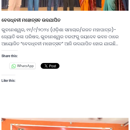
ବେଦଧ୍ବନୀ ମହୋତ୍ସବ ଉଦଯାପିତ
ଭୁବନେଶ୍ୱର, ୧୧/୯/୨୦୨୪ (ଓଡ଼ିଶା ସମାଚାର/ରଜତ ମହାପାତ୍ର)-
ଜ୍ୟୋତି କଳା ପରିଷଦ, ଭୁବନେଶ୍ୱର ତରଫରୁ ଜୟଦେବ ଭବନ ଠାରେ
ଆୟୋଜିତ “ବେଦଧ୍ବନୀ ମହୋତ୍ସବ” ଆଜି ଉଦଯାପିତ ହୋଇ ଯାଇଛି…
Share this:
WhatsApp
Like this: