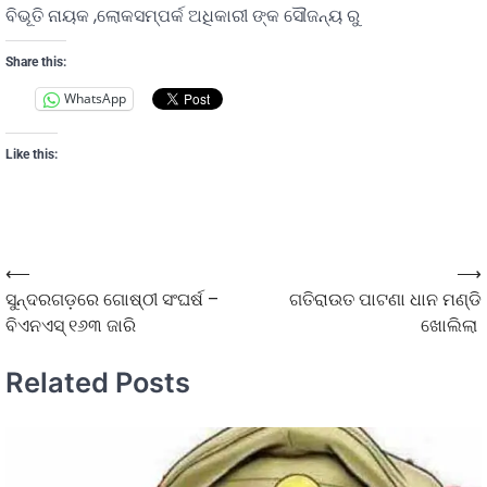
ବିଭୂତି ନାୟକ ,ଲୋକସମ୍ପର୍କ ଅଧିକାରୀ ଙ୍କ ସୌଜନ୍ୟ ରୁ
Share this:
WhatsApp
Like this:
⟵
⟶
ସୁନ୍ଦରଗଡ଼ରେ ଗୋଷ୍ଠୀ ସଂଘର୍ଷ –
ଗତିରାଉତ ପାଟଣା ଧାନ ମଣ୍ଡି
ବିଏନଏସ୍ ୧୬୩ ଜାରି
ଖୋଲିଲା
Related Posts