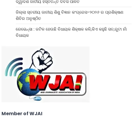
ଦ୍ୱାଦଶ ଜାତୀୟ ହସ୍ତତନ୍ତ ଦିବସ ପାଳିତ
ଜିଲ୍ଲା ସ୍ତରୀୟ ଜାତୀୟ ଶିଶୁ ବିଜ୍ଞାନ କଂଗ୍ରେସ-୨୦୨୬ ର ପ୍ରଶିକ୍ଷଣ
ଶିବିର ଅନୁଷ୍ଠିତ
ରେଭେନ୍ସା : ଜଟିଳ ହେଉଛି ବିଧାୟକ ଶିକ୍ଷକ କଳି,କିଏ କହୁଛି ସତ,ରୁଟା ନାଁ
ବିଧାୟକ
Member of WJAI