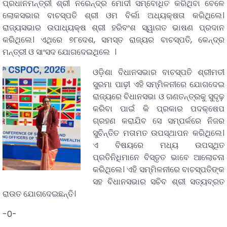
ପ୍ରଧାନମନ୍ତ୍ରୀ ଶ୍ରୀ ନରେନ୍ଦ୍ର ମୋଦୀ ସମ୍ବୋଧିତ କରିଥିବା ବେଳେ
ଲୋକସଭାର ବାଚସ୍ପତି ଶ୍ରୀ ଓମ ବିର୍ଲା ଅଧ୍ୟକ୍ଷତା କରିଥିଲେ।
ରାଜ୍ୟସଭାର ଉପାଧ୍ୟକ୍ଷ ଶ୍ରୀ ହରିବଂଶ ସ୍ୱାଗତ ଭାଷଣ ପ୍ରଦାନ
କରିଥିଲେ। ଏଥିରେ ୭୮ଦେଶ, ସମସ୍ତ ରାଜ୍ୟର ବାଚସ୍ପତି, କେନ୍ଦ୍ର
ମନ୍ତ୍ରୀ ଓ ସାଂସଦ ଯୋଗଦେଇଥିଲେ ।
ଓଡ଼ିଶା ବିଧାନସଭାର ବାଚସ୍ପତି ଶ୍ରୀମତୀ
ସୁରମା ପାଢ଼ୀ ଏହି ସମ୍ମିଳନୀରେ ଯୋଗଦେଇ
ରାଜ୍ୟରେ ବିଧାନସଭା ଓ ଗଣତନ୍ତ୍ରକୁ ସୁଦୃଢ଼
କରିବା ପାଇଁ କି ପ୍ରକାର ପଦକ୍ଷେପ
ଗ୍ରହଣ କରାଯିବ ସେ ସମ୍ପର୍କରେ ନିଜର
ସୁଚିନ୍ତିତ ମତାମତ ଉପସ୍ଥାପନ କରିଥିଲେ।
ଏ ବିଷୟରେ ମଧ୍ୟ ଉପସ୍ଥିତ
ପ୍ରତିନିଧିମାନେ ବିସ୍ତୃତ ଭାବେ ଆଲୋଚନା
କରିଥିଲେ। ଏହି ସମ୍ମିଳନୀରେ ବାଚସ୍ପତିଙ୍କ
ସହ ବିଧାନସଭାର ସଚିବ ଶ୍ରୀ ସତ୍ୟବ୍ରତ
ରାଉତ ଯୋଗଦେଇଛନ୍ତି।
-0-