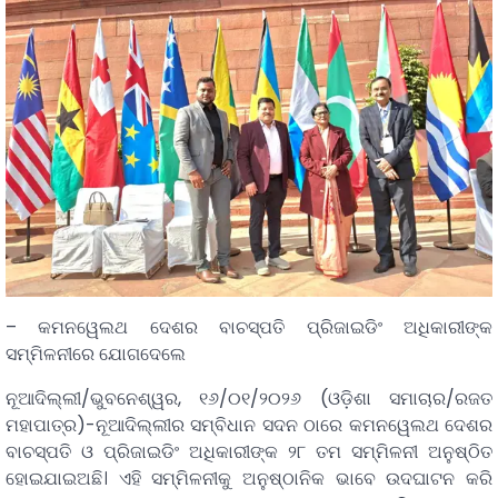
– କମନୱେଲଥ ଦେଶର ବାଚସ୍ପତି ପ୍ରିଜାଇଡିଂ ଅଧିକାରୀଙ୍କ
ସମ୍ମିଳନୀରେ ଯୋଗଦେଲେ
ନୂଆଦିଲ୍ଲୀ/ଭୁବନେଶ୍ୱର, ୧୬/୦୧/୨୦୨୬ (ଓଡ଼ିଶା ସମାଚାର/ରଜତ
ମହାପାତ୍ର)-ନୂଆଦିଲ୍ଲୀର ସମ୍ବିଧାନ ସଦନ ଠାରେ କମନୱେଲଥ ଦେଶର
ବାଚସ୍ପତି ଓ ପ୍ରିଜାଇଡିଂ ଅଧିକାରୀଙ୍କ ୨୮ ତମ ସମ୍ମିଳନୀ ଅନୁଷ୍ଠିତ
ହୋଇଯାଇଅଛି। ଏହି ସମ୍ମିଳନୀକୁ ଅନୁଷ୍ଠାନିକ ଭାବେ ଉଦଘାଟନ କରି