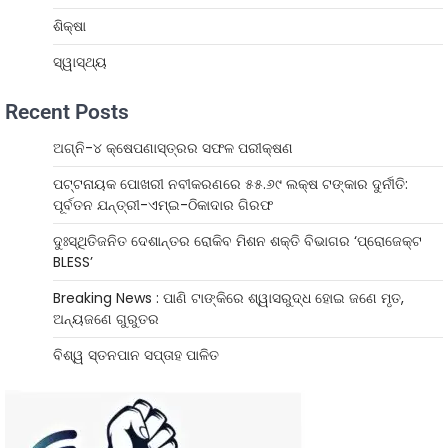
ଶିକ୍ଷା
ସ୍ୱାସ୍ଥ୍ୟ
Recent Posts
ଅଗ୍ନି-୪ କ୍ଷେପଣାସ୍ତ୍ରର ସଫଳ ପରୀକ୍ଷଣ
ପଟ୍ଟନାୟକ ପୋଖରୀ ନବୀକରଣରେ ୫୫.୬୯ ଲକ୍ଷ ଟଙ୍କାର ଦୁର୍ନୀତି:
ପୂର୍ବତନ ଯନ୍ତ୍ରୀ-ଏମ୍‌ଇ-ଠିକାଦାର ଗିରଫ
ଦୁଃସ୍ଥିତିଜନିତ ଦେଶାନ୍ତର ରୋକିବ ମିଶନ ଶକ୍ତି ବିଭାଗର ‘ପ୍ରୋଜେକ୍ଟ
BLESS’
Breaking News : ପାଣି ଟାଙ୍କିରେ ଶ୍ୱାସରୁଦ୍ଧ ହୋଇ ଜଣେ ମୃତ,
ଅନ୍ୟଜଣେ ଗୁରୁତର
ବିଶ୍ୱ ସ୍ତନପାନ ସପ୍ତାହ ପାଳିତ