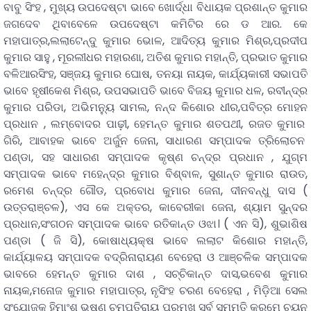
ବାବୁ ସିଂହ , ମୁଖ୍ୟ ଉପଦେଷ୍ଟା ଭାବେ ଖୋର୍ଦ୍ଧା ବିଧାୟକ ପ୍ରଶାନ୍ତ କୁମାର
ଜଗଦେବ ଥିବାବେଳେ ଉପଦେଷ୍ଟା କମିଟିର ରେ ଡ ଆର. କେ
ମହାପାତ୍ର,ଲଲାଟେନ୍ଦୁ କୁମାର ଭୋଳ, ଆଦିତ୍ୟ କୁମାର ମିଶ୍ର,ପ୍ରଦୀପ
କୁମାର ସାହୁ , ମୂରଲୀଧର ମହାରଣା, ଅତିଶ କୁମାର ମହାନ୍ତି, ପ୍ରଭାତ କୁମାର
ବଳିଆରସିଂହ, ସଞ୍ଜୟ କୁମାର ଘୋଷ, ତନୟା ନାୟକ, କାର୍ଯ୍ୟକାରୀ ସଭାପତି
ଭାବେ ହୃଷୀକେଶ ମିଶ୍ର, ଉପସଭାପତି ଭାବେ ବିଜୟ କୁମାର ଧଳ, ରବୀନ୍ଦ୍ର
କୁମାର ପରିଡା, ଅଭିମନ୍ୟୁ ସାମଲ, ନନ୍ଦ କିଶୋର ଧୀର,ପବିତ୍ର ମୋହନ
ପ୍ରଧାନ , ଲମ୍ବୋଦର ପାଢ଼ୀ, ହେମନ୍ତ କୁମାର ଶତପଥୀ, ରଜତ କୁମାର
ଗିରି, ଆବାହକ ଭାବେ ଅର୍ଜୁନ ଜେନା, ସାଧାରଣ ସମ୍ପାଦକ ତ୍ରିଲୋଚନ
ପଣ୍ଡା, ସହ ସାଧାରଣ ସମ୍ପାଦକ କୃଷ୍ଣ ଚନ୍ଦ୍ର ପ୍ରଧାନ , ଯୁଗ୍ମ
ସମ୍ପାଦକ ଭାବେ ମହେନ୍ଦ୍ର କୁମାର ବିଶ୍ବାଳ, ସୁଶାନ୍ତ କୁମାର ରାଉତ,
ରମେଶ ଚନ୍ଦ୍ର ଗୌଡ, ପ୍ରବୋଧ କୁମାର ଜେନା, ଦୀନବନ୍ଧୁ ଦାସ (
ଉତ୍ତରାଞ୍ଚଳ), ଏସ କେ ଅକ୍ତର, କାବେରୀକା ଜେନା, ଶ୍ୟାମ ସୁନ୍ଦର
ପ୍ରଧାନ,ସଂଗଠନ ସମ୍ପାଦକ ଭାବେ ରତିକାନ୍ତ ଓଝା। ( ଏନ ସି), ଶୁଭାଶିଷ
ପଣ୍ଡା ( ଜି ସି), କୋଷାଧ୍ୟକ୍ଷ ଭାବେ ଲଲାଟ କିଶୋର ମହାନ୍ତି,
କାର୍ଯ୍ୟାଳୟ ସମ୍ପାଦକ ବଦ୍ରିନାରାୟଣ ବେହେରା ଓ ଆଞ୍ଚଳିକ ସମ୍ପାଦକ
ଭାବରେ ହେମନ୍ତ କୁମାର ଦାଶ , ସଚ୍ଚିକାନ୍ତ ଦାସ,ଭବେଶ କୁମାର
ନାୟକ,ମନୋଜ କୁମାର ମହାପାତ୍ର, ନୃସିଂହ ଚରଣ ବେହେରା , ମିଡ଼ିଆ ସେଲ
ସଂଯୋଜକ ହିମାଂଶୁ ଭୁଷଣ ଚମ୍ପତିରାୟ ପ୍ରମୁଖ ସର୍ବ ସମ୍ମତି କ୍ରମେ ଚୟନ