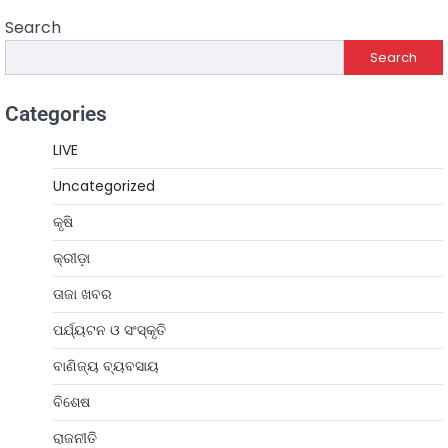
Search
Search
Categories
LIVE
Uncategorized
କୃଷି
କ୍ରୀଡ଼ା
ତାଜା ଖବର
ପର୍ଯ୍ୟଟନ ଓ ସଂସ୍କୃତି
ବାଣିଜ୍ୟ ବ୍ୟବସାୟ
ବିଶେଷ
ରାଜନୀତି