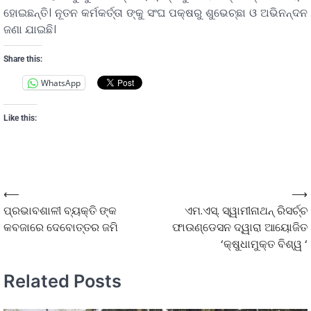
ହୋଇଛନ୍ତି। ନୂତନ କର୍ମକର୍ତ୍ତା ଙ୍କୁ ସଂଘ ପକ୍ଷରୁ ଶୁଭେଚ୍ଛା ଓ ଅଭିନନ୍ଦନ
ଜଣା ଯାଇଛି।
Share this:
WhatsApp
Like this:
⟵
⟶
ପ୍ରଭାବଶାଳୀ ବ୍ୟକ୍ତି ଙ୍କ
ଏମ.ଏସ୍‌. ସ୍ୱାମୀନାଥନ୍‌ ରିସର୍ଚ୍ଚ
କବଜାରେ ଦେବୋତ୍ତର ଜମି
ଫାଉଣ୍ଡେସନ ଦ୍ୱାରା ଆୟୋଜିତ
‘କ୍ଷୁଧାମୁକ୍ତ ବିଶ୍ୱ ‘
Related Posts