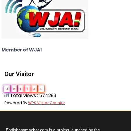
Member of WJAI
Our Visitor
3
0
1
8
3
1
Total views : 574293
Powered By
WPS Visitor Counter
Eodishasamachar.com is a project launched by the