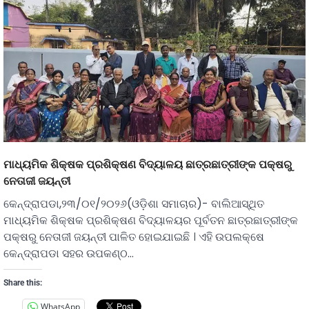
ମାଧ୍ୟମିକ ଶିକ୍ଷକ ପ୍ରଶିକ୍ଷଣ ବିଦ୍ୟାଳୟ ଛାତ୍ରଛାତ୍ରୀଙ୍କ ପକ୍ଷରୁ
ନେତାଜୀ ଜୟନ୍ତୀ
କେନ୍ଦ୍ରାପଡା,୨୩/୦୧/୨୦୨୬(ଓଡ଼ିଶା ସମାଚାର)- ବାଲିଆସ୍ଥିତ
ମାଧ୍ୟମିକ ଶିକ୍ଷକ ପ୍ରଶିକ୍ଷଣ ବିଦ୍ୟାଳୟର ପୂର୍ବତନ ଛାତ୍ରଛାତ୍ରୀଙ୍କ
ପକ୍ଷରୁ ନେତାଜୀ ଜୟନ୍ତୀ ପାଳିତ ହୋଇଯାଇଛି । ଏହି ଉପଲକ୍ଷେ
କେନ୍ଦ୍ରାପଡା ସହର ଉପକଣ୍ଠ…
Share this:
WhatsApp