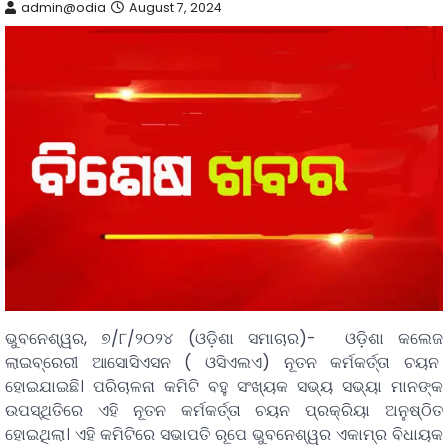
admin@odia
August 7, 2024
ଭୁବନେଶ୍ୱର, ୭/୮/୨୦୨୪ (ଓଡ଼ିଶା ସମାଚାର)- ଓଡ଼ିଶା କଲେଜ
ଲାଇବ୍ରେରୀ ଆସୋସିଏସନ ( ଓସିଏଲଏ) ନୂତନ କର୍ମକର୍ତ୍ତା ଚୟନ
ହୋଇଯାଇଛି। ପରିଚାଳନା କମିଟି ବହୁ ସଂଖ୍ୟକ ସଭ୍ୟ ସଭ୍ୟା ମାନଙ୍କ
ଉପସ୍ଥିତିରେ ଏହି ନୂତନ କର୍ମକର୍ତ୍ତା ଚୟନ ପ୍ରକ୍ରିୟା ଅନୁଷ୍ଠିତ
ହୋଇଥିଲା। ଏହି କମିଟିରେ ସଭାପତି ରୂପେ ଭୁବନେଶ୍ୱର ଏକାମ୍ର ବିଧାୟକ