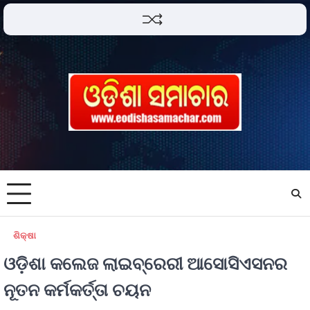
ଶିକ୍ଷା
ଓଡ଼ିଶା କଲେଜ ଲାଇବ୍ରେରୀ ଆସୋସିଏସନର
ନୂତନ କର୍ମକର୍ତ୍ତା ଚୟନ