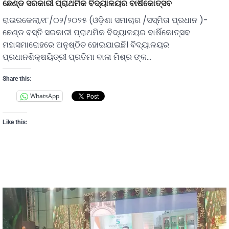
ଛେଣ୍ଡ ସରକାରୀ ପ୍ରାଥମିକ ବିଦ୍ୟାଳୟର ବାର୍ଷିକୋତ୍ସବ
ରାଉରକେଲା,୧୮/୦୨/୨୦୨୫ (ଓଡ଼ିଶା ସମାଚାର /ସସ୍ମିତା ପ୍ରଧାନ )-
ଛେଣ୍ଡ ବସ୍ତି ସରକାରୀ ପ୍ରାଥମିକ ବିଦ୍ୟାଳୟର ବାର୍ଷିକୋତ୍ସବ
ମହାସମାରୋହରେ ଅନୁଷ୍ଠିତ ହୋଇଯାଇଛି। ବିଦ୍ୟାଳୟର
ପ୍ରଧାନଶିକ୍ଷୟିତ୍ରୀ ପ୍ରତିମା ବାଳା ମିଶ୍ର ଙ୍କ…
Share this:
WhatsApp
Like this: