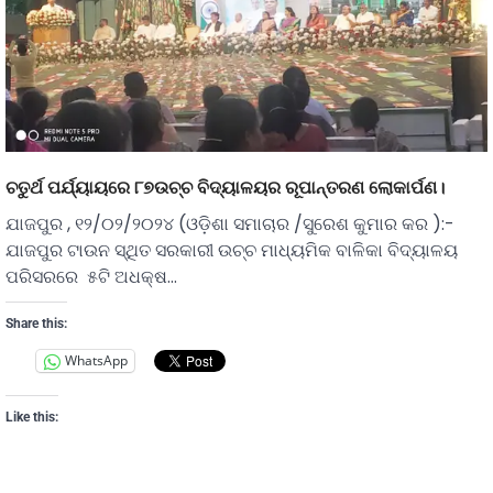
ଚତୁର୍ଥ ପର୍ଯ୍ୟାୟରେ ୮୭ଉଚ୍ଚ ବିଦ୍ୟାଳୟର ରୂପାନ୍ତରଣ ଲୋକାର୍ପଣ।
ଯାଜପୁର , ୧୨/୦୨/୨୦୨୪ (ଓଡ଼ିଶା ସମାଚାର /ସୁରେଶ କୁମାର କର ):-
ଯାଜପୁର ଟାଉନ ସ୍ଥିତ ସରକାରୀ ଉଚ୍ଚ ମାଧ୍ୟମିକ ବାଳିକା ବିଦ୍ୟାଳୟ
ପରିସରରେ ୫ଟି ଅଧକ୍ଷ…
Share this:
WhatsApp
Like this: