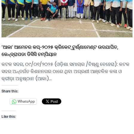
‘ଆକା’ ଆମେଚର କପ୍-୨୦୨୫ କ୍ରିକେଟ୍ ଟୁର୍ଣ୍ଣାମେଣ୍ଟ ଉଦଯାପିତ,
କେନ୍ଦ୍ରାପଡା ଡିସିସି ଚମ୍ପିୟାନ
କଟକ ସଦର, ୦୯/୦୧/୨୦୨୫ (ଓଡ଼ିଶା ସମାଚାର /ବିଷ୍ଣୁ ବେହେରା): କଟକ
ସଦର ଅନ୍ତର୍ଗତ କିଶନନଗର ଠାରେ ଥିବା ଅଗ୍ରଣୀ ଆଞ୍ଚଳିକ କଳା ଓ
କ୍ରୀଡ଼ା ଅନୁଷ୍ଠାନ (ଆକା)…
Share this:
WhatsApp
Like this: