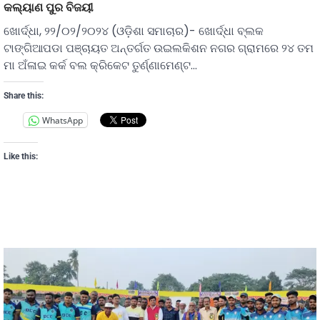
କଲ୍ୟାଣ ପୁର ବିଜୟୀ
ଖୋର୍ଦ୍ଧା, ୨୨/୦୨/୨୦୨୪ (ଓଡ଼ିଶା ସମାଚାର)- ଖୋର୍ଦ୍ଧା ବ୍ଲକ
ଟାଙ୍ଗିଆପଡା ପଞ୍ଚାୟତ ଅନ୍ତର୍ଗତ ଉଇଲକିଶନ ନଗର ଗ୍ରାମରେ ୨୪ ତମ
ମା ଅଁଳାଇ କର୍କ ବଲ କ୍ରିକେଟ ତୁର୍ଣ୍ଣାମେଣ୍ଟ…
Share this:
WhatsApp
Like this: