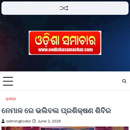
କ୍ରୀଡ଼ା
ନେମାଳ ରେ ଭଲିବଲ ପ୍ରଶିକ୍ଷଣ ଶିବିର
admin@odia
June 2, 2026