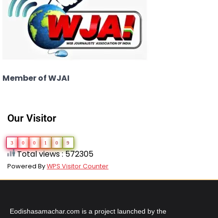
Member of WJAI
Our Visitor
3
0
0
1
0
9
Total views : 572305
Powered By
WPS Visitor Counter
Eodishasamachar.com is a project launched by the