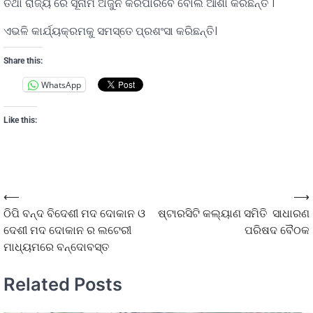
ତଥା ରାଜ୍ୟ ରେ ସୂନାମ ଅର୍ଜୁନ କରିପାରିବେ ବୋଲି ଆଶା କରିଛନ୍ତି ।
ଏଭଳି କାର୍ଯ୍ୟକ୍ରମକୁ ସମସ୍ତେ ପ୍ରଶଂସା କରିଛନ୍ତି।
Share this:
WhatsApp
Like this:
⟵
⟶
ଠିପି ବନ୍ଦ ବିଦେଶୀ ମଦ ଦୋକାନ ଓ
ଷ୍ଟାରସିଟି କଲ୍ୟାଣ ସମିତି ସାଧାରଣ
ଦେଶୀ ମଦ ଦୋକାନ ର ଲଟେରୀ
ପରିଷଦ ବୈଠକ
ମାଧ୍ୟମରେ ବନ୍ଦୋବସ୍ତ
Related Posts