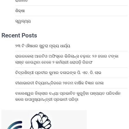
ରାଜନୀତି
ଶିକ୍ଷା
ସ୍ୱାସ୍ଥ୍ୟ
Recent Posts
୨୩ ଟି ଔଷଧର ଖୁଚୁରା ମୂଲ୍ୟ ଧାର୍ଯ୍ୟ
ରାଉରକେଲା ଆରଟିଓ ଅଫିସ୍‌ରେ ଭିଜିଲାନ୍ସ ଚଢ଼ାଉ: ୨୬ ହଜାର ଟଙ୍କା
ଲାଞ୍ଚ ନେଉଥିବା ବେଳେ ୨ କର୍ମଚାରୀ ଧରାପଡ଼ି ଗିରଫ
ଚିତ୍ରଶିଳ୍ପୀ ପ୍ରବୀର କୁମାର ଦଳାଇଙ୍କ ପି. ଏଚ. ଡି. ଲାଭ
ବୀଣାଭାରତୀ ବିଦ୍ୟାମନ୍ଦିରରେ ୨୫ତମ ବାର୍ଷିକ ବିଜ୍ଞାନ ମେଳା
ବାଲେଶ୍ୱର ଜିଲ୍ଲାର ବନ୍ୟା ପ୍ରଭାବିତ କୁରୁଡ଼ିହା ପଞ୍ଚାୟତ ପରିଦର୍ଶନ
କଲେ ଉପମୁଖ୍ୟମନ୍ତ୍ରୀ ପ୍ରଭାତୀ ପରିଡ଼ା