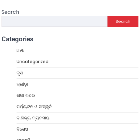
Search
Search
Categories
LIVE
Uncategorized
କୃଷି
କ୍ରୀଡ଼ା
ତାଜା ଖବର
ପର୍ଯ୍ୟଟନ ଓ ସଂସ୍କୃତି
ବାଣିଜ୍ୟ ବ୍ୟବସାୟ
ବିଶେଷ