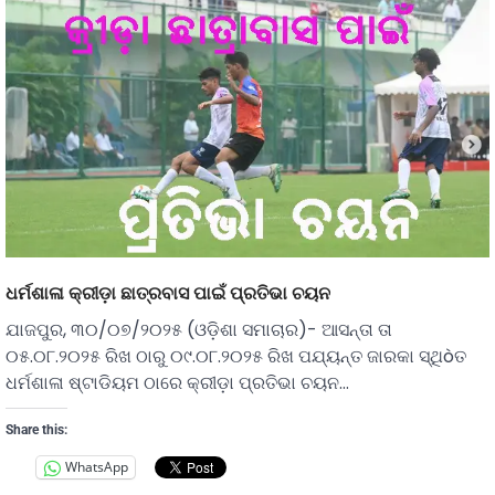
ଧର୍ମଶାଳା କ୍ରୀଡ଼ା ଛାତ୍ରବାସ ପାଇଁ ପ୍ରତିଭା ଚୟନ
ଯାଜପୁର, ୩୦/୦୭/୨୦୨୫ (ଓଡ଼ିଶା ସମାଚାର)- ଆସନ୍ତା ତା
୦୫.୦୮.୨୦୨୫ ରିଖ ଠାରୁ ୦୯.୦୮.୨୦୨୫ ରିଖ ପଯ୍ୟନ୍ତ ଜାରକା ସ୍ଥିòତ
ଧର୍ମଶାଳା ଷ୍ଟାଡିୟମ ଠାରେ କ୍ରୀଡ଼ା ପ୍ରତିଭା ଚୟନ…
Share this:
WhatsApp