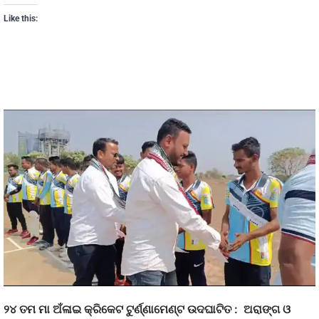
Like this:
୨୪ ତମ ମା ଅଁଳାଇ କ୍ରିକେଟ ଟୁର୍ଣ୍ଣାମେଣ୍ଟ ଉଦଘାଟିତ : ଅରାଙ୍ଗ ଓ