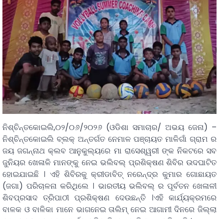
ନିଶ୍ଚିନ୍ତକୋଇଲି,୦୨/୦୬/୨୦୨୬ (ଓଡିଶା ସମାଚାର/ ଅଭୟ ଜେନା) –
ନିଶ୍ଚିନ୍ତକୋଇଲି ବ୍ଲକ୍ ଅନ୍ତର୍ଗତ ନେମାଳ ପଞ୍ଚାୟତ ମାଳିଗାଁ ଗ୍ରାମ ର
ଜୟ ଜଗନ୍ନାଥ କ୍ଲବ ଆନୁକୁଲ୍ୟରେ ମା ରାସେଶ୍ୱରୀ ଙ୍କ ନିକଟରେ ସବ
ଜୁନିୟର ଖେଳାଳି ମାନଙ୍କୁ ନେଇ ଭଲିବଲ୍ ପ୍ରଶିକ୍ଷଣ ଶିବିର ଉଦଘାଟିତ
ହୋଇଯାଇଛି । ଏହି ଶିବିରକୁ କ୍ରୀଡାବିତ୍ ନରେନ୍ଦ୍ର କୁମାର ଗୋଛାୟତ
(ଜଗା) ପରିଚାଳନା କରିଥିଲେ । ଭାରତୀୟ ଭଲିବଲ୍ ର ପୂର୍ବତନ ଖେଳାଳୀ
ଶିବପ୍ରସାଦ ତ୍ରିପାଠୀ ପ୍ରଶିକ୍ଷଣ ଦେଉଛନ୍ତି ।ଏହି କାର୍ଯ୍ୟକ୍ରମରେ
ବାଳକ ଓ ବାଳିକା ମାନେ ଭାଗନେଇ ତାଲିମ୍ ନେଇ ଆଗାମୀ ଦିନରେ ଜିଲ୍ଲା