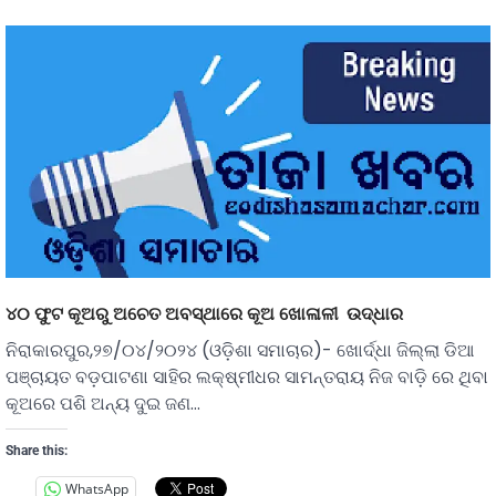
୪୦ ଫୁଟ କୂଅରୁ ଅଚେତ ଅବସ୍ଥାରେ କୂଅ ଖୋଳାଳୀ ଉଦ୍ଧାର
ନିରାକାରପୁର,୨୭/୦୪/୨୦୨୪ (ଓଡ଼ିଶା ସମାଚାର)- ଖୋର୍ଦ୍ଧା ଜିଲ୍ଲା ଡିଆ
ପଞ୍ଚାୟତ ବଡ଼ପାଟଣା ସାହିର ଲକ୍ଷ୍ମୀଧର ସାମନ୍ତରାୟ ନିଜ ବାଡ଼ି ରେ ଥିବା
କୂଅରେ ପଶି ଅନ୍ୟ ଦୁଇ ଜଣ…
Share this:
WhatsApp