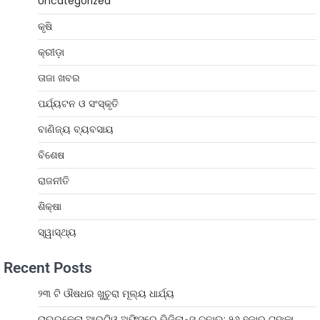
Uncategorized
କୃଷି
କ୍ରୀଡ଼ା
ତାଜା ଖବର
ପର୍ଯ୍ୟଟନ ଓ ସଂସ୍କୃତି
ବାଣିଜ୍ୟ ବ୍ୟବସାୟ
ବିଶେଷ
ରାଜନୀତି
ଶିକ୍ଷା
ସ୍ୱାସ୍ଥ୍ୟ
Recent Posts
୨୩ ଟି ଔଷଧର ଖୁଚୁରା ମୂଲ୍ୟ ଧାର୍ଯ୍ୟ
ରାଉରକେଲା ଆରଟିଓ ଅଫିସ୍‌ରେ ଭିଜିଲାନ୍ସ ଚଢ଼ାଉ: ୨୬ ହଜାର ଟଙ୍କା