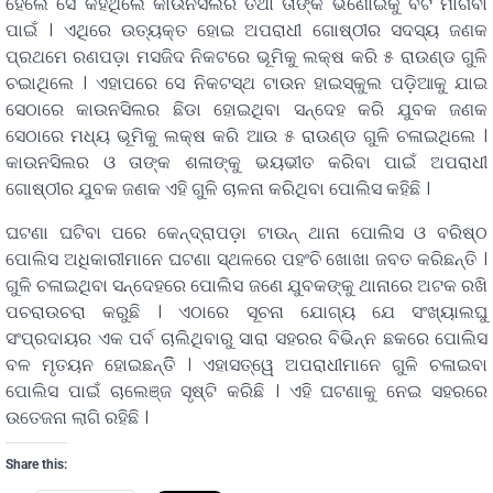
ହେଲେ ସେ କହିଥିଲେ କାଉନସିଲର ତଥା ତାଙ୍କ ଭିଣୋଇକୁ ବଟି ମାଗିବା
ପାଇଁ । ଏଥିରେ ଉତ୍ୟକ୍ତ ହୋଇ ଅପରାଧୀ ଗୋଷ୍ଠୀର ସଦସ୍ୟ ଜଣକ
ପ୍ରଥମେ ରଣପଡ଼ା ମସଜିଦ ନିକଟରେ ଭୂମିକୁ ଲକ୍ଷ କରି ୫ ରାଉଣ୍ଡ ଗୁଳି
ଚଇାଥିଲେ । ଏହାପରେ ସେ ନିକଟସ୍ଥ ଟାଉନ ହାଇସ୍କୁଲ ପଡ଼ିଆକୁ ଯାଇ
ସେଠାରେ କାଉନସିଲର ଛିଡା ହୋଇଥିବା ସନ୍ଦେହ କରି ଯୁବକ ଜଣକ
ସେଠାରେ ମଧ୍ୟ ଭୂମିକୁ ଲକ୍ଷ କରି ଆଉ ୫ ରାଉଣ୍ଡ ଗୁଳି ଚଳାଇଥିଲେ ।
କାଉନସିଲର ଓ ତାଙ୍କ ଶଳାଙ୍କୁ ଭୟଭୀତ କରିବା ପାଇଁ ଅପରାଧୀ
ଗୋଷ୍ଠୀର ଯୁବକ ଜଣକ ଏହି ଗୁଳି ଚାଳନା କରିଥିବା ପୋଲିସ କହିଛି ।
ଘଟଣା ଘଟିବା ପରେ କେନ୍ଦ୍ରାପଡ଼ା ଟାଉନ୍ ଥାନା ପୋଲିସ ଓ ବରିଷ୍ଠ
ପୋଲିସ ଅଧିକାରୀମାନେ ଘଟଣା ସ୍ଥଳରେ ପହଂଚି ଖୋଖା ଜବତ କରିଛନ୍ତି ।
ଗୁଳି ଚଳାଇଥିବା ସନ୍ଦେହରେ ପୋଲିସ ଜଣେ ଯୁବକଙ୍କୁ ଥାନାରେ ଅଟକ ରଖି
ପଚରାଉଚରା କରୁଛି । ଏଠାରେ ସୂଚନା ଯୋଗ୍ୟ ଯେ ସଂଖ୍ୟାଲଘୁ
ସଂପ୍ରଦାୟର ଏକ ପର୍ବ ଚାଲିଥିବାରୁ ସାରା ସହରର ବିଭିନ୍ନ ଛକରେ ପୋଲିସ
ବଳ ମୃତୟନ ହୋଇଛନ୍ତିି । ଏହାସତ୍ୱେ ଅପରାଧୀମାନେ ଗୁଳି ଚଳାଇବା
ପୋଲିସ ପାଇଁ ଚାଲେଞ୍ଜ ସୃଷ୍ଟି କରିଛି । ଏହି ଘଟଣାକୁ ନେଇ ସହରରେ
ଉତେଜନା ଲାଗି ରହିଛି ।
Share this: