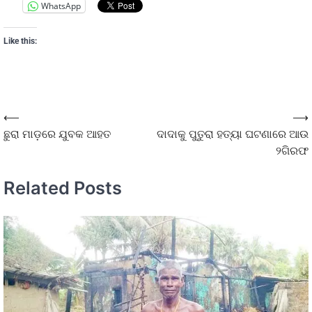
WhatsApp
Like this:
⟵
⟶
ଛୁରା ମାଡ଼ରେ ଯୁବକ ଆହତ
ଦାଦାକୁ ପୁତୁରା ହତ୍ୟା ଘଟଣାରେ ଆଉ
୨ଗିରଫ
Related Posts