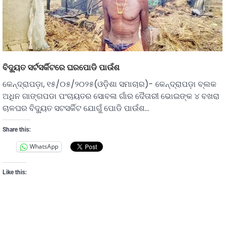
ବିଦୁ୍ୟତ ସର୍ଟସର୍କିଟରେ ଘରପୋଡି ପାଉଁଶ
କେନ୍ଦ୍ରାପଡ଼ା, ୧୫/୦୫/୨୦୨୫(ଓଡ଼ିଶା ସମାଚାର)- କେନ୍ଦ୍ରାପଡ଼ା ବ୍ଲକ
ଅଧିନ ଗାଙ୍ଗପଡା ପଂଚାୟତର ସୋବଳା ଗାଁର ଦୈତାରୀ ଭୋଇଙ୍କ ୪ ବଖରା
ଚାଳଘର ବିଦ୍ୟୁତ ସଟସର୍କିଟ ଯୋଗୁଁ ପୋଡି ପାଉଁଶ…
Share this:
WhatsApp
Like this: