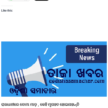
Like this:
ରାଜଧାନୀରେ ବୋମା ମାଡ଼ , କେହି ମୃତାହତ ହୋଇନାହାନ୍ତି