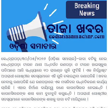
କେନ୍ଦ୍ରାପଡ଼ା,୩୦/୦୫/୨୦୨୬ (ଓଡ଼ିଶା ସମାଚାର)-ଦାଦା ବଟିକୁ ନେଇ
କେନ୍ଦ୍ରାପଡ଼ା ଟାଉନ ଥାନା ଅନ୍ତର୍ଗତ ରଣପଡ଼ା ଓ ଟାଉନ ହାଇସ୍କୁଲ
ପଡିଆରେ ଆଜି ସନ୍ଧ୍ୟାରେ ୧୦ ରାଉଣ୍ଡ ଗୁଳି ଫୁଟିଛିି । ଏକ ନିର୍ଦ୍ଧିଷ୍ଟ
ଅପରାଧୀ ଗୋଷ୍ଠୀର ସଦସ୍ୟମାନେ ଏହି ଗୁଳି ଚଳାଇଥିବା ଜଣାପଡିଛି । ଖବର
ନେବାରୁ ଜଣାପଡିଛି ଯେ ରଣପଡ଼ାରେ ଏକ ମସଜିଦର ଉନ୍ନତିକରଣ କାର୍ଯ୍ୟ
ଚାଲିଛି । ଏହାର ନିର୍ମାଣ ଦାୟିତ୍ୱ ଜଣେ କାଉନସିଲର ନେଇଛନ୍ତି ।
କାଉନସିଲରଙ୍କ ଶଳା କାମ ବୁଝାବୁଝି କରୁଛନ୍ତି । ଅପରାଧୀ ଗୋଷ୍ଠୀର
ସଦସ୍ୟମାନେ କାଉନସିଲରଙ୍କ ଶଳାକୁ ଦାଦା ବଟି ମାଗିଥିଲେ ।