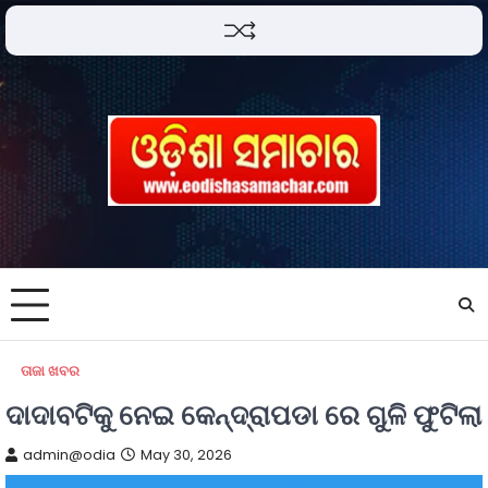
ତାଜା ଖବର
ଦାଦାବଟିକୁ ନେଇ କେନ୍ଦ୍ରାପଡା ରେ ଗୁଳି ଫୁଟିଲା
admin@odia
May 30, 2026