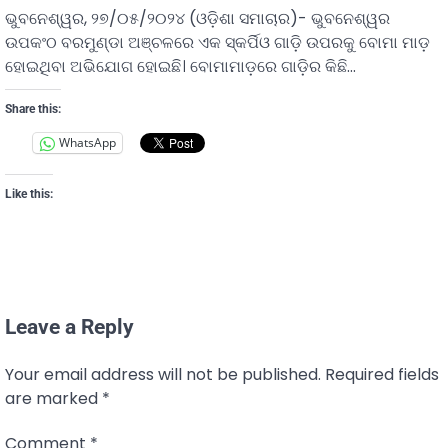
ଭୁବନେଶ୍ୱର, ୨୭/୦୫/୨୦୨୪ (ଓଡ଼ିଶା ସମାଚାର)- ଭୁବନେଶ୍ୱର
ଉପକଂଠ ବରମୁଣ୍ଡା ଅଞ୍ଚଳରେ ଏକ ସ୍କର୍ପିଓ ଗାଡ଼ି ଉପରକୁ ବୋମା ମାଡ଼
ହୋଇଥିବା ଅଭିଯୋଗ ହୋଇଛି। ବୋମାମାଡ଼ରେ ଗାଡ଼ିର କିଛି…
Share this:
WhatsApp
Like this:
Leave a Reply
Your email address will not be published.
Required fields
are marked
*
Comment
*