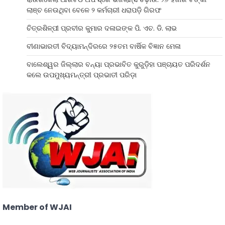
ଲାଞ୍ଚ ନେଉଥିବା ବେଳେ ୨ କର୍ମଚାରୀ ଧରାପଡ଼ି ଗିରଫ
ଚିତ୍ରଶିଳ୍ପୀ ପ୍ରବୀର କୁମାର ଦଳାଇଙ୍କ ପି. ଏଚ. ଡି. ଲାଭ
ବୀଣାଭାରତୀ ବିଦ୍ୟାମନ୍ଦିରରେ ୨୫ତମ ବାର୍ଷିକ ବିଜ୍ଞାନ ମେଳା
ବାଲେଶ୍ୱର ଜିଲ୍ଲାର ବନ୍ୟା ପ୍ରଭାବିତ କୁରୁଡ଼ିହା ପଞ୍ଚାୟତ ପରିଦର୍ଶନ
କଲେ ଉପମୁଖ୍ୟମନ୍ତ୍ରୀ ପ୍ରଭାତୀ ପରିଡ଼ା
Member of WJAI