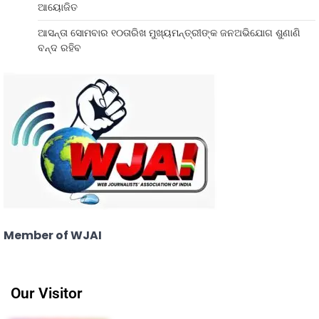
ଆୟୋଜିତ
ଆସନ୍ତା ସୋମବାର ୧୦ତାରିଖ ମୁଖ୍ୟମନ୍ତ୍ରୀଙ୍କ ଜନଅଭିଯୋଗ ଶୁଣାଣି
ବନ୍ଦ ରହିବ
Member of WJAI
Our Visitor