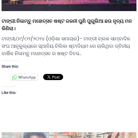
ଟାଙ୍ଗୀ:ନିଳାମ୍ବୁ ମହୋତ୍ସବ ଷଷ୍ଟ ରଜନୀ ପୁଣି ପୁରୁଲିଆ ଛଉ ନୃତ୍ୟ ମନ
କିଣିଲା।
ଟାଙ୍ଗୀ,୦୯/୦୨/୨୦୨୪ (ଓଡ଼ିଶା ସମାଚାର)- ଟାଙ୍ଗୀ ବ୍ଲକ ସାମ୍ବାଦିକ
ସଂଘ ଆନୂକୁଲ୍ୟରେ ସ୍ଥାନିୟ ଚିଲିକା ଷ୍ଟାଡିୟମ ରେ ଚାଲିଥିବା ଦ୍ବିତୀୟ
ବାର୍ଷିକ ନିଳାମ୍ବୁ ମହୋତ୍ସବ ର ଷଷ୍ଟ ଦିବସ…
Share this:
WhatsApp
Like this: