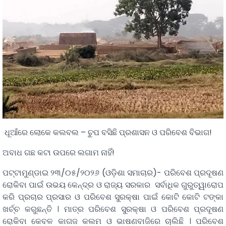
ଧୂଆଁରେ ଲୋକେ କଲବଲ – ଚୁପ ବସିଛି ପ୍ରଶାସନ ଓ ପରିବେଶ ବିଭାଗ!
ଅବାଧ ଗଛ କଟା ଉପରେ ଲଗାମ ନାହିଁ!
ପଟ୍ଟାମୁଣ୍ଡାଇ ୨୩/୦୫/୨୦୨୬ (ଓଡ଼ିଶା ସମାଚାର)- ପରିବେଶ ପ୍ରଦୂଷଣ
ରୋକିବା ପାଇଁ ଉଭୟ କେନ୍ଦ୍ର ଓ ରାଜ୍ୟ ସରକାର ସର୍ବାଧିକ ଗୁରୁତ୍ୱାରୋପ
କରି ପ୍ରଚାର ପ୍ରସାର ଓ ପରିବେଶ ସୁରକ୍ଷା ପାଇଁ କୋଟି କୋଟି ଟଙ୍କା
ଖର୍ଚ୍ଚ କରୁଛନ୍ତି । ମାତ୍ର ପରିବେଶ ସୁରକ୍ଷା ଓ ପରିବେଶ ପ୍ରଦୂଷଣ
ରୋକିବା କେବଳ କାଗଜ କଲମ ଓ ଭାଷଣବାଜିରେ ଚାଲିଛି । ପରିବେଶ