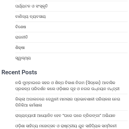
ପର୍ଯ୍ୟଟନ ଓ ସଂସ୍କୃତି
ବାଣିଜ୍ୟ ବ୍ୟବସାୟ
ବିଶେଷ
ରାଜନୀତି
ଶିକ୍ଷା
ସ୍ୱାସ୍ଥ୍ୟ
Recent Posts
ନଭି ମୁମ୍ବାଇରେ ସହର ଓ ଶିଳ୍ପ ବିକାଶ ନିଗମ (ସିଡ୍‌କୋ) ଆବାସିକ
ପ୍ରକଳ୍ପ ପରିଦର୍ଶନ କଲେ ଓଡ଼ିଶାର ଗୃହ ଓ ନଗର ଉନ୍ନୟନ ମନ୍ତ୍ରୀ
ଜିଲ୍ଲା ଅଦାଲତରେ ଦେୱାନୀ ମାମଲାର ପ୍ରଭାବଶାଳୀ ପରିଚାଳନା ନେଇ
ଦିନିକିଆ କର୍ମଶାଳା
ରାଜ୍ୟବ୍ୟାପୀ ଆୟୋଜିତ ହେବ “ଘରେ ଘରେ ତ୍ରିରଙ୍ଗା” ଅଭିଯାନ
ଓଡ଼ିଶା ସାହିତ୍ୟ ମହୋତ୍ସବ ଓ ରାଷ୍ଟ୍ରୀୟ ଯୁବ ସାହିତ୍ୟିକ ସମ୍ମିଳନୀ