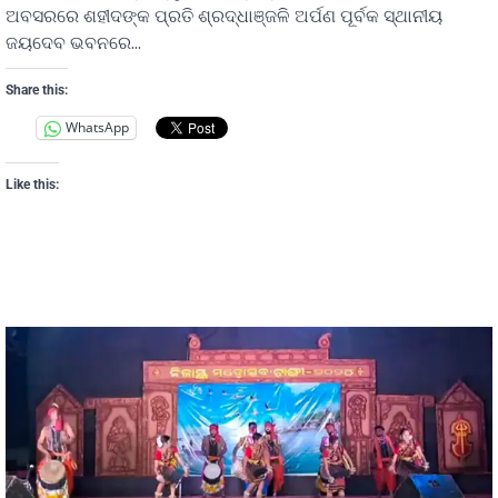
ଅବସରରେ ଶହୀଦଙ୍କ ପ୍ରତି ଶ୍ରଦ୍ଧାଞ୍ଜଳି ଅର୍ପଣ ପୂର୍ବକ ସ୍ଥାନୀୟ
ଜୟଦେବ ଭବନରେ…
Share this:
WhatsApp
Like this: