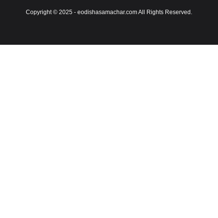
Copyright © 2025 - eodishasamachar.com All Rights Reserved.