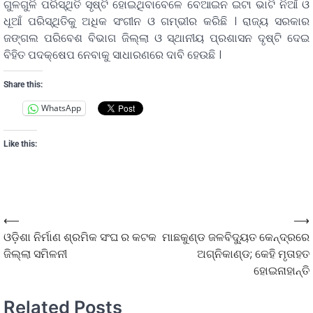
ଗୁଳଗୁଳି ପରିସ୍ଥିତି ସୃଷ୍ଟି ହୋଇଥିବାବେଳେ ବେଆଇନ ଇଟା ଭାଟି ନିଆଁ ଓ
ଧୂଆଁ ପରିସ୍ଥିତିକୁ ଅଧିକ ସଂଗୀନ ଓ ଗମ୍ଭୀର କରିଛି । ରାଜ୍ୟ ସରକାର
ଜଙ୍ଗଲ ପରିବେଶ ବିଭାଗ ଜିଲ୍ଲା ଓ ସ୍ଥାନୀୟ ପ୍ରଶାସନ ଦୃଷ୍ଟି ଦେଇ
ବିହିତ ପଦକ୍ଷେପ ନେବାକୁ ସାଧାରଣରେ ଦାବି ହେଉଛି ।
Share this:
WhatsApp
Like this:
⟵
⟶
ଓଡ଼ିଶା ନିର୍ମାଣ ଶ୍ରମିକ ସଂଘ ର କଟକ
ମାଛକୁଣ୍ଡ ଜଳବିଦ୍ୟୁତ କେନ୍ଦ୍ରରେ
ଜିଲ୍ଲା ସମିଳନୀ
ଅଗ୍ନିକାଣ୍ଡ; କେହି ମୃତାହତ
ହୋଇନାହାନ୍ତି
Related Posts