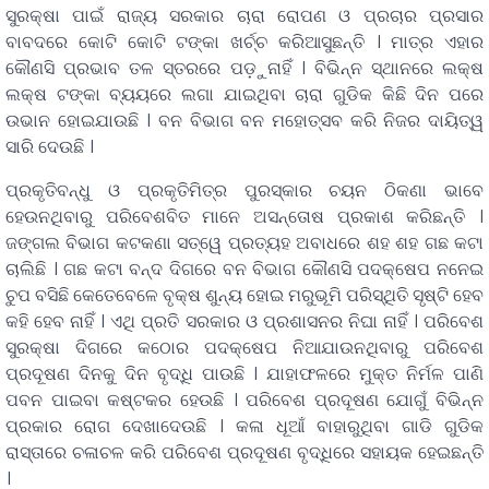
ସୁରକ୍ଷା ପାଇଁ ରାଜ୍ୟ ସରକାର ଚାରା ରୋପଣ ଓ ପ୍ରଚାର ପ୍ରସାର
ବାବଦରେ କୋଟି କୋଟି ଟଙ୍କା ଖର୍ଚ୍ଚ କରିଆସୁଛନ୍ତି । ମାତ୍ର ଏହାର
କୌଣସି ପ୍ରଭାବ ତଳ ସ୍ତରରେ ପଡ଼ୁନାହିଁ । ବିଭିନ୍ନ ସ୍ଥାନରେ ଲକ୍ଷ
ଲକ୍ଷ ଟଙ୍କା ବ୍ୟୟରେ ଲଗା ଯାଇଥିବା ଚାରା ଗୁଡିକ କିଛି ଦିନ ପରେ
ଉଭାନ ହୋଇଯାଉଛି । ବନ ବିଭାଗ ବନ ମହୋତ୍ସବ କରି ନିଜର ଦାୟିତ୍ୱ
ସାରି ଦେଉଛି ।
ପ୍ରକୃତିବନ୍ଧୁ ଓ ପ୍ରକୃତିମିତ୍ର ପୁରସ୍କାର ଚୟନ ଠିକଣା ଭାବେ
ହେଉନଥିବାରୁ ପରିବେଶବିତ ମାନେ ଅସନ୍ତୋଷ ପ୍ରକାଶ କରିଛନ୍ତି ।
ଜଙ୍ଗଲ ବିଭାଗ କଟକଣା ସତ୍ୱେ ପ୍ରତ୍ୟହ ଅବାଧରେ ଶହ ଶହ ଗଛ କଟା
ଚାଲିଛି । ଗଛ କଟା ବନ୍ଦ ଦିଗରେ ବନ ବିଭାଗ କୌଣସି ପଦକ୍ଷେପ ନନେଇ
ଚୁପ ବସିଛି କେତେବେଳେ ବୃକ୍ଷ ଶୁନ୍ୟ ହୋଇ ମରୁଭୂମି ପରିସ୍ଥିତି ସୃଷ୍ଟି ହେବ
କହି ହେବ ନାହିଁ । ଏଥି ପ୍ରତି ସରକାର ଓ ପ୍ରଶାସନର ନିଘା ନାହିଁ । ପରିବେଶ
ସୁରକ୍ଷା ଦିଗରେ କଠୋର ପଦକ୍ଷେପ ନିଆଯାଉନଥିବାରୁ ପରିବେଶ
ପ୍ରଦୂଷଣ ଦିନକୁ ଦିନ ବୃଦ୍ଧି ପାଉଛି । ଯାହାଫଳରେ ମୁକ୍ତ ନିର୍ମଳ ପାଣି
ପବନ ପାଇବା କଷ୍ଟକର ହେଉଛି । ପରିବେଶ ପ୍ରଦୂଷଣ ଯୋଗୁଁ ବିଭିନ୍ନ
ପ୍ରକାର ରୋଗ ଦେଖାଦେଉଛି । କଳା ଧୂଆଁ ବାହାରୁଥିବା ଗାଡି ଗୁଡିକ
ରାସ୍ତାରେ ଚଳାଚଳ କରି ପରିବେଶ ପ୍ରଦୂଷଣ ବୃଦ୍ଧିରେ ସହାୟକ ହେଇଛନ୍ତି
।