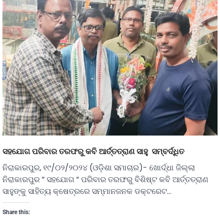
ସହଯୋଗ ପରିବାର ତରଫରୁ କବି ଆର୍ତ୍ତତ୍ରାଣ ସାହୁ ସମ୍ବର୍ଦ୍ଧିତ
ନିରାକାରପୁର, ୧୯/୦୨/୨୦୨୪ (ଓଡ଼ିଶା ସମାଚାର)- ଖୋର୍ଦ୍ଧା ଜିଲ୍ଲା
ନିରାକାରପୁର ” ସହଯୋଗ ” ପରିବାର ତରଫରୁ ବିଶିଷ୍ଟ କବି ଆର୍ତ୍ତତ୍ରାଣ
ସାହୁଙ୍କୁ ସାହିତ୍ୟ କ୍ଷେତ୍ରରେ ସମ୍ମାନଜନକ ଡକ୍ଟରେଟ…
Share this: