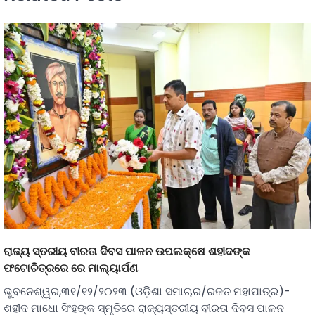
ରାଜ୍ୟ ସ୍ତରୀୟ ବୀରତା ଦିବସ ପାଳନ ଉପଲକ୍ଷେ ଶହୀଦଙ୍କ
ଫଟୋଚିତ୍ରରେ ରେ ମାଲ୍ୟାର୍ପଣ
ଭୁବନେଶ୍ୱର,୩୧/୧୨/୨୦୨୩ (ଓଡ଼ିଶା ସମାଚାର/ରଜତ ମହାପାତ୍ର)-
ଶହୀଦ ମାଧୋ ସିଂହଙ୍କ ସ୍ମୃତିରେ ରାଜ୍ୟସ୍ତରୀୟ ବୀରତା ଦିବସ ପାଳନ