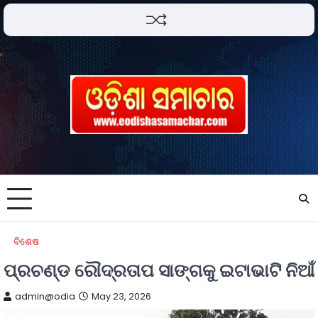
ବିଶେଷ
ପ୍ରଚଣ୍ଡ ରୌଦ୍ରତାପ ସାଙ୍ଗକୁ ଇଟାଭାଟି ନିଆଁ
admin@odia
May 23, 2026