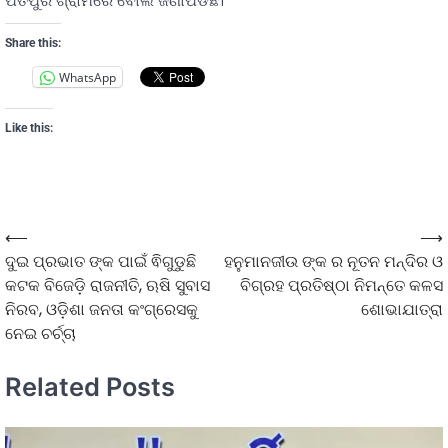
ପତିପୁର ଗ୍ରାମରେ ବୋଲି ଜଣାପଡିଛି।
Share this:
WhatsApp
Like this:
⟵
⟶
ଦୁଇ ପ୍ରଭାତ ଙ୍କ ପାଇଁ ଵିଗୁଡୁଛି
ହନୁମାନଜୀଉ ଙ୍କ ର ନୂତନ ମନ୍ଦିର ଓ
କଟକ ବିଜେଡ଼ି ରାଜନୀତି, ଋଷି ସୁବାସ
ବିଗ୍ରହ ପ୍ରତିଷ୍ଠା ନିମନ୍ତେ କଳସ
ନିରବ, ଓଡ଼ିଶା ଜନତା କଂଗ୍ରେସକୁ
ଶୋଭାଯାତ୍ରା
ନେଇ ଚର୍ଚ୍ଚା
Related Posts