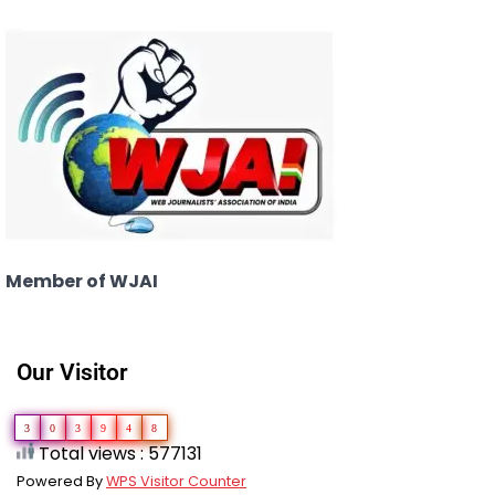
Member of WJAI
Our Visitor
3
0
3
9
4
8
Total views : 577131
Powered By
WPS Visitor Counter