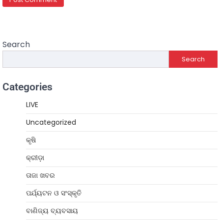
Search
Search
Categories
LIVE
Uncategorized
କୃଷି
କ୍ରୀଡ଼ା
ତାଜା ଖବର
ପର୍ଯ୍ୟଟନ ଓ ସଂସ୍କୃତି
ବାଣିଜ୍ୟ ବ୍ୟବସାୟ