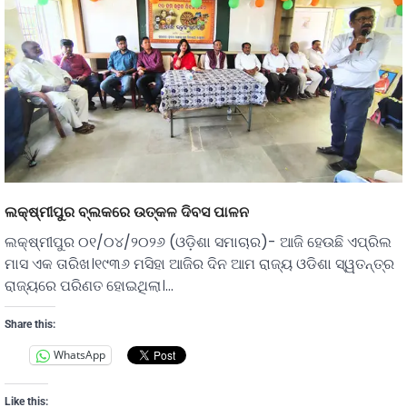
ଲକ୍ଷ୍ମୀପୁର ବ୍ଲକରେ ଉତ୍କଳ ଦିବସ ପାଳନ
ଲକ୍ଷ୍ମୀପୁର ୦୧/୦୪/୨୦୨୬ (ଓଡ଼ିଶା ସମାଚାର)- ଆଜି ହେଉଛି ଏପ୍ରିଲ
ମାସ ଏକ ତାରିଖ।୧୯୩୬ ମସିହା ଆଜିର ଦିନ ଆମ ରାଜ୍ୟ ଓଡିଶା ସ୍ୱତନ୍ତ୍ର
ରାଜ୍ୟରେ ପରିଣତ ହୋଇଥିଲା।…
Share this:
WhatsApp
Like this: