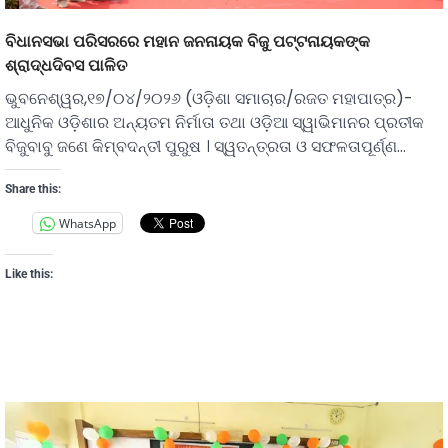
ବିଧାନସଭା ପରିସରରେ ମହାନ ଜନନାୟକ ବିଜୁ ପଟ୍ଟନାୟକଙ୍କ
ଶ୍ରାଦ୍ଧଦିବସ ପାଳିତ
ଭୁବନେଶ୍ୱର,୧୭/୦୪/୨୦୨୬ (ଓଡ଼ିଶା ସମାଚାର/ରଜତ ମହାପାତ୍ର)-
ଆଧୁନିକ ଓଡ଼ିଶାର ଅନ୍ୟତମ ନିର୍ମାତା ତଥା ଓଡ଼ିଆ ସ୍ୱାଭିମାନର ପ୍ରତୀକ
ବିଜୁବାବୁ ଜଣେ କିମ୍ବଦନ୍ତୀ ପୁରୁଷ । ସ୍ୱତନ୍ତ୍ରତା ଓ ସଫଳତାପୂର୍ଣ୍ଣ…
Share this:
WhatsApp
Like this: