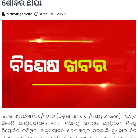
ଶୋକର ଛାୟା
admin@odia
April 23, 2026
କଟକ ସଦର,୨୩/୦୪/୨୦୨୬ (ଓଡ଼ିଶା ସମାଚାର /ବିଷ୍ଣୁ ବେହେରା)- ରାଜ୍ୟ
ବିଜେପି କାର୍ଯ୍ୟାଳୟରେ ୧୯୮୮ ମସିହାରୁ ସଂଗଠନ କାର୍ଯ୍ୟରେ ନିଜକୁ
ନିୟୋଜିତ କରିଥିବା ଅକ୍ଷୟାନନ ଶତପଥୀଙ୍କ ଗତକାଲି ବୁଧବାର ଦିନ