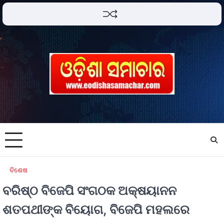
ବିଶେଷ
ବରିଷ୍ଠ ବିଜେପି ସଂଗଠକ ଅକ୍ଷୟାନନ
ଶତପଥୀଙ୍କ ବିୟୋଗ, ବିଜେପି ମହଲରେ