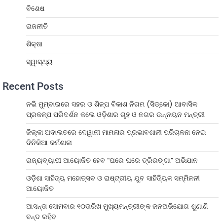
ବିଶେଷ
ରାଜନୀତି
ଶିକ୍ଷା
ସ୍ୱାସ୍ଥ୍ୟ
Recent Posts
ନଭି ମୁମ୍ବାଇରେ ସହର ଓ ଶିଳ୍ପ ବିକାଶ ନିଗମ (ସିଡ୍‌କୋ) ଆବାସିକ
ପ୍ରକଳ୍ପ ପରିଦର୍ଶନ କଲେ ଓଡ଼ିଶାର ଗୃହ ଓ ନଗର ଉନ୍ନୟନ ମନ୍ତ୍ରୀ
ଜିଲ୍ଲା ଅଦାଲତରେ ଦେୱାନୀ ମାମଲାର ପ୍ରଭାବଶାଳୀ ପରିଚାଳନା ନେଇ
ଦିନିକିଆ କର୍ମଶାଳା
ରାଜ୍ୟବ୍ୟାପୀ ଆୟୋଜିତ ହେବ “ଘରେ ଘରେ ତ୍ରିରଙ୍ଗା” ଅଭିଯାନ
ଓଡ଼ିଶା ସାହିତ୍ୟ ମହୋତ୍ସବ ଓ ରାଷ୍ଟ୍ରୀୟ ଯୁବ ସାହିତ୍ୟିକ ସମ୍ମିଳନୀ
ଆୟୋଜିତ
ଆସନ୍ତା ସୋମବାର ୧୦ତାରିଖ ମୁଖ୍ୟମନ୍ତ୍ରୀଙ୍କ ଜନଅଭିଯୋଗ ଶୁଣାଣି
ବନ୍ଦ ରହିବ