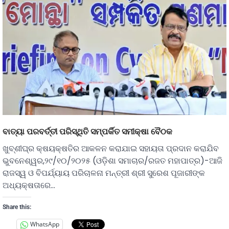
ବାତ୍ୟା ପରବର୍ତ୍ତୀ ପରିସ୍ଥିତି ସମ୍ପର୍କିତ ସମୀକ୍ଷା ବୈଠକ
ଖୁବ୍‌ଶୀଘ୍ର କ୍ଷୟକ୍ଷତିର ଆକଳନ କରାଯାଇ ସହାୟତା ପ୍ରଦାନ କରାଯିବ
ଭୁବନେଶ୍ୱର,୨୯/୧୦/୨୦୨୫ (ଓଡ଼ିଶା ସମାଚାର/ରଜତ ମହାପାତ୍ର)-ଆଜି
ରାଜସ୍ୱ ଓ ବିପର୍ଯ୍ୟାୟ ପରିଚାଳନା ମନ୍ତ୍ରୀ ଶ୍ରୀ ସୁରେଶ ପୂଜାରୀଙ୍କ
ଅଧ୍ୟକ୍ଷତାରେ…
Share this:
WhatsApp