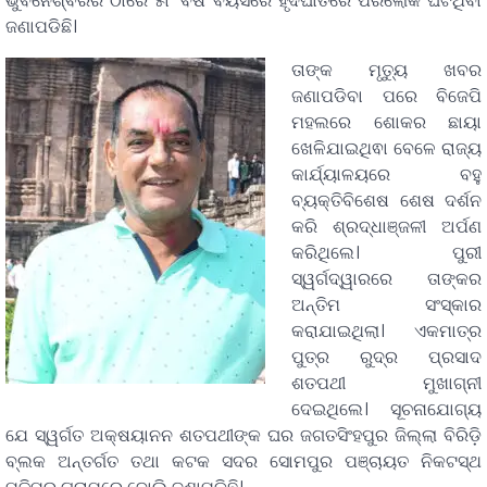
ଭୁବନେଶ୍ଵରର ଠାରେ ୫୮ ବର୍ଷ ବୟସରେ ହୃଦଘାତରେ ପରଲୋକ ଘଟିଥିବା
ଜଣାପଡିଛି।
ତାଙ୍କ ମୃତ୍ୟୁ ଖବର
ଜଣାପଡିବା ପରେ ବିଜେପି
ମହଲରେ ଶୋକର ଛାୟା
ଖେଳିଯାଇଥିଵା ବେଳେ ରାଜ୍ୟ
କାର୍ଯ୍ୟାଳୟରେ ବହୁ
ବ୍ୟକ୍ତିବିଶେଷ ଶେଷ ଦର୍ଶନ
କରି ଶ୍ରଦ୍ଧାଞ୍ଜଳୀ ଅର୍ପଣ
କରିଥିଲେ। ପୁରୀ
ସ୍ୱର୍ଗଦ୍ୱାରରେ ତାଙ୍କର
ଅନ୍ତିମ ସଂସ୍କାର
କରାଯାଇଥିଲା। ଏକମାତ୍ର
ପୁତ୍ର ରୁଦ୍ର ପ୍ରସାଦ
ଶତପଥୀ ମୁଖାଗ୍ନୀ
ଦେଇଥିଲେ। ସୂଚନାଯୋଗ୍ୟ
ଯେ ସ୍ୱର୍ଗତ ଅକ୍ଷୟାନନ ଶତପଥୀଙ୍କ ଘର ଜଗତସିଂହପୁର ଜିଲ୍ଲା ବିରିଡ଼ି
ବ୍ଲକ ଅନ୍ତର୍ଗତ ତଥା କଟକ ସଦର ସୋମପୁର ପଞ୍ଚାୟତ ନିକଟସ୍ଥ