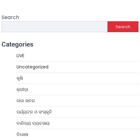
Search
Search
Categories
LIVE
Uncategorized
କୃଷି
କ୍ରୀଡ଼ା
ତାଜା ଖବର
ପର୍ଯ୍ୟଟନ ଓ ସଂସ୍କୃତି
ବାଣିଜ୍ୟ ବ୍ୟବସାୟ
ବିଶେଷ