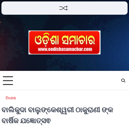
ବିଶେଷ
ବାଲିକୁଦା ବାଲୁଙ୍କେଶ୍ୱରୀ ଠାକୁରାଣୀ ଙ୍କ
ବାର୍ଷିକ ଯଜ୍ଞୋତ୍ସଵ