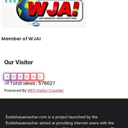
Member of WJAI
Our Visitor
3
0
4
8
4
2
Total views : 578627
Powered By
WPS Visitor Counter
Eodishasamachar.com is a project launched by the
Eodishasamachar aimed at providing internet users with the