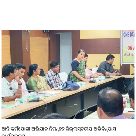
ଆଦି କର୍ମଯୋଗୀ ଅଭିଯାନ ନିମନ୍ତେ ଜିଲ୍ଲାସ୍ତରୀୟ ଅଭିବିନ୍ୟାସ
କାର୍ଯ୍ୟକ୍ରମ