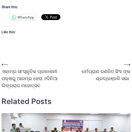
Share this:
WhatsApp
Like this:
⟵
⟶
ଏକାମ୍ର ସାଂସ୍କୃତିକ ପ୍ରକାଶନୀ
ଧର୍ମପ୍ରାଣ ରଣଜିତ ସିଂହ ଙ୍କ
ପକ୍ଷରୁ ଆରମ୍ଭ ହେଲା ୬ଦିନିଆ
ଶ୍ରଦ୍ଧାଞ୍ଜଳି ସଭା
ଲିଙ୍ଗରାଜ ମହୋତ୍ସବ
Related Posts