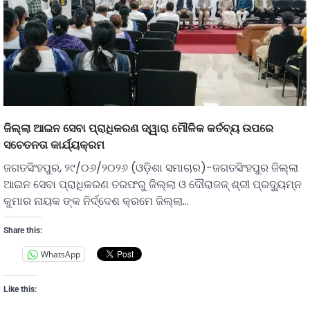
ଜିଲ୍ଲା ଆଇନ ସେବା ପ୍ରାଧିକରଣ ଦ୍ୱାରା ମୌଳିକ କର୍ତବ୍ୟ ଉପରେ
ସଚେତନତା କାର୍ଯ୍ୟକ୍ରମ
ଜଗତସିଂହପୁର, ୨୯/୦୬/୨୦୨୬ (ଓଡ଼ିଶା ସମାଚାର)-ଜଗତସିଂହପୁର ଜିଲ୍ଲା
ଆଇନ ସେବା ପ୍ରାଧିକରଣ ତରଫରୁ ଜିଲ୍ଲା ଓ ଦୌରାଜଜ୍ ଶ୍ରୀ ପ୍ରଦ୍ୟୁମ୍ନ
କୁମାର ନାୟକ ଙ୍କ ନିର୍ଦ୍ଦେଶ କ୍ରମେ ଜିଲ୍ଲା…
Share this:
WhatsApp
Like this: