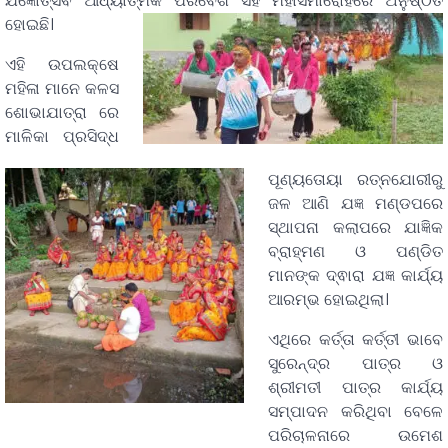
ଯଜ୍ଞୋତ୍ସଵ ଆଧ୍ୟାତ୍ମିକ ପରିବେଶ ସହ ମହାସମାରୋହରେ ଅନୁଷ୍ଠିତ
ହୋଇଛି।
ଏହି ଉପଲକ୍ଷେ
ମହିଳା ମାନେ କଳସ
ଶୋଭାଯାତ୍ରା ରେ
ମାଳିକା ପ୍ରସିଦ୍ଧ
ପୂଣ୍ୟତୋୟା ରତ୍ନଯୋରୀରୁ
ଜଳ ଆଣି ଯଜ୍ଞ ମଣ୍ଡପରେ
ସ୍ଥାପନା କଲାପରେ ଯାଜ୍ଞିକ
ବ୍ରାହ୍ମଣ ଓ ପଣ୍ଡିତ
ମାନଙ୍କ ଦ୍ଵାରା ଯଜ୍ଞ କାର୍ଯ୍ୟ
ଆରମ୍ଭ ହୋଇଥିଲା।
ଏଥିରେ କର୍ତ୍ତା କର୍ତ୍ତୀ ଭାବେ
ସୁରେନ୍ଦ୍ର ପାତ୍ର ଓ
ଶ୍ରୀମତୀ ପାତ୍ର କାର୍ଯ୍ୟ
ସମ୍ପାଦନ କରିଥିବା ବେଳେ
ପରିଚାଳନାରେ ଉମେଶ