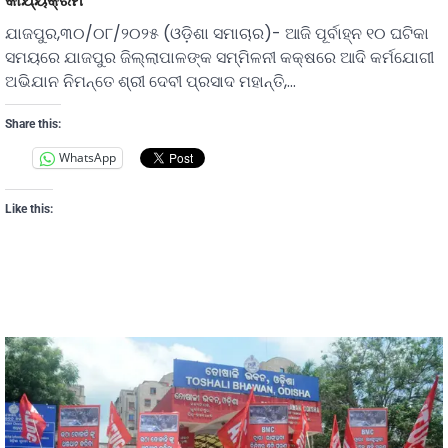
ଯାଜପୁର,୩୦/୦୮/୨୦୨୫ (ଓଡ଼ିଶା ସମାଚାର)- ଆଜି ପୂର୍ବାହ୍ନ ୧୦ ଘଟିକା
ସମୟରେ ଯାଜପୁର ଜିଲ୍ଲାପାଳଙ୍କ ସମ୍ମିଳନୀ କକ୍ଷରେ ଆଦି କର୍ମଯୋଗୀ
ଅଭିଯାନ ନିମନ୍ତେ ଶ୍ରୀ ଦେବୀ ପ୍ରସାଦ ମହାନ୍ତି,…
Share this:
WhatsApp
Like this: