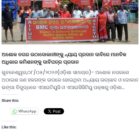
ଅଶୋକ ନଗର ଉଠାଦୋକାନୀଙ୍କୁ ନ୍ୟାୟ ପ୍ରଦାନ ଦାବିରେ ମାନବିକ
ଅଧିକାର କମିଶନଙ୍କୁ ଦାବିପତ୍ର ପ୍ରଦାନ
ଭୁବନେଶ୍ୱର,୦୮/୦୫/୨୦୨୬(ଓଡ଼ିଶା ସମାଚାର)- ଅଶୋକ ନଗରରେ
ଅଠାଇଶ ଜଣ ହକରଙ୍କ ଉପରେ ହୋଇଥିବା ଅନ୍ୟାୟ ଉଚ୍ଛେଦ ଓ ଦୋକାନ
ଭଙ୍ଗା ବିରୁଦ୍ଧରେ ଏଆଇଟିୟୁସି ଓ ଏଆଇସିସିଟିୟୁ ପକ୍ଷରୁ ଓଡ଼ିଶା…
Share this:
WhatsApp
Like this: