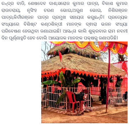
ଚନ୍ଦ୍ର ବାଡି, ଶେଷଦେବ ଦାଶ,ସରୋଜ କୁମାର ପାତ୍ର, ବିକାଶ କୁମାର
ରାଉତରାୟ, ନୃସିଂହ ଚରଣ ଭୋଇ,ଅରୁଣ ଭୋଇ, ନିଶିରଞ୍ଜନ
ପାତ୍ର,କିର୍ତୀରଞ୍ଜନ ପାତ୍ର ପ୍ରମୁଖ ସହାୟତା କରୁଛନ୍ତି। ପ୍ରତ୍ୟେକ
ସଂଧ୍ୟାରେ ବିଶିଷ୍ଟ କଣ୍ଠଶିଳ୍ପୀ ମାନଙ୍କ ଦ୍ଵାରା ଭଜନ ସଂଧ୍ୟା
ପରିବେଷଣ ହେଉଥିବା ଜଣାଯାଇଛି। ଆସନ୍ତା କାଲି ଶୁକ୍ରବାର ରାମ ନବମୀ
ଦିନ ପୂର୍ଣ୍ଣାହୁତି ହେବ ବୋଲି ଆୟୋଜକ ମାନଙ୍କ ପକ୍ଷରୁ ଜଣାପଡିଛି।