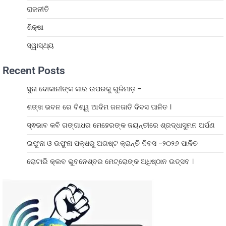
ରାଜନୀତି
ଶିକ୍ଷା
ସ୍ୱାସ୍ଥ୍ୟ
Recent Posts
ସୁନା ଦୋକାନୀଙ୍କ କାର ଉପରକୁ ଗୁଳିମାଡ଼ –
ଶଙ୍ଖ ଭବନ ରେ ବିଶ୍ୱ ଆଦିମ ଜନଜାତି ଦିବସ ପାଳିତ ।
ସ୍ଵଭାବ କବି ଗଙ୍ଗାଧର ମେହେରଙ୍କ ଜୟନ୍ତୀରେ ଶ୍ରଦ୍ଧାସୁମନ ଅର୍ପଣ
ଇଫୁନା ଓ ଉଫୁନା ପକ୍ଷରୁ ଅଗଷ୍ଟ କ୍ରାନ୍ତି ଦିବସ -୨୦୨୬ ପାଳିତ
ରୋଟାରି କ୍ଲବ ଭୁବନେଶ୍ବର ମେଟ୍ରୋଙ୍କ ଅଧିଷ୍ଠାନ ଉତ୍ସବ ।