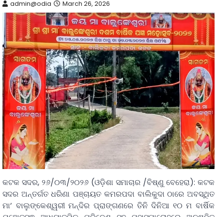
admin@odia
March 26, 2026
କଟକ ସଦର, ୨୬/୦୩/୨୦୨୬ (ଓଡ଼ିଶା ସମାଚାର /ବିଷ୍ଣୁ ବେହେରା): କଟକ
ସଦର ଅନ୍ତର୍ଗତ ଧରିଣା ପଞ୍ଚାୟତ କମରପଦା ବାଲିକୁଦା ଠାରେ ଅବସ୍ଥିତ
ମା’ ବାଲୁଙ୍କେଶ୍ୱରୀ ମନ୍ଦିର ପ୍ରାଙ୍ଗଣରେ ତିନି ଦିନିଆ ୧୦ ମ ବାର୍ଷିକ