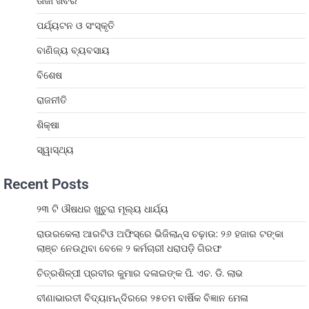
ତାଜା ଖବର
ପର୍ଯ୍ୟଟନ ଓ ସଂସ୍କୃତି
ବାଣିଜ୍ୟ ବ୍ୟବସାୟ
ବିଶେଷ
ରାଜନୀତି
ଶିକ୍ଷା
ସ୍ୱାସ୍ଥ୍ୟ
Recent Posts
୨୩ ଟି ଔଷଧର ଖୁଚୁରା ମୂଲ୍ୟ ଧାର୍ଯ୍ୟ
ରାଉରକେଲା ଆରଟିଓ ଅଫିସ୍‌ରେ ଭିଜିଲାନ୍ସ ଚଢ଼ାଉ: ୨୬ ହଜାର ଟଙ୍କା
ଲାଞ୍ଚ ନେଉଥିବା ବେଳେ ୨ କର୍ମଚାରୀ ଧରାପଡ଼ି ଗିରଫ
ଚିତ୍ରଶିଳ୍ପୀ ପ୍ରବୀର କୁମାର ଦଳାଇଙ୍କ ପି. ଏଚ. ଡି. ଲାଭ
ବୀଣାଭାରତୀ ବିଦ୍ୟାମନ୍ଦିରରେ ୨୫ତମ ବାର୍ଷିକ ବିଜ୍ଞାନ ମେଳା