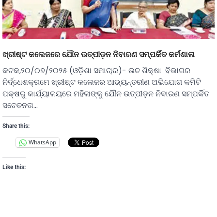
ଖ୍ରୀଷ୍ଟ କଲେଜରେ ଯୌନ ଉତ୍ପୀଡ଼ନ ନିବାରଣ ସମ୍ପର୍କିତ କର୍ମଶାଳା
କଟକ,୨୦/୦୭/୨୦୨୫ (ଓଡ଼ିଶା ସମାଚାର)- ଉଚ ଶିକ୍ଷା ବିଭାଗର
ନିର୍ଦ୍ଧେଶକ୍ରମେ ଖ୍ରୀଷ୍ଟ କଲେଜର ଆଭ୍ୟନ୍ତରୀଣ ଅଭିଯୋଗ କମିଟି
ପକ୍ଷରୁ କାର୍ଯ୍ୟାଳୟରେ ମହିଳାଙ୍କୁ ଯୌନ ଉତ୍ପୀଡ଼ନ ନିବାରଣ ସମ୍ପର୍କିତ
ସଚେତନତା…
Share this:
WhatsApp
Like this: