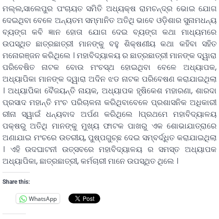
ମଲ୍ଲ,ସାଲେପୁର ପଂଚାୟତ ସମିତି ଅଧ୍ୟକ୍ଷ ରାମଚନ୍ଦ୍ର ଭୋଇ ଯୋଗ
ଦେଇଥିବା ବେଳେ ଅନ୍ୟତମ ସମ୍ମାନିତ ଅତିଥି ଭାବେ ଓଡ଼ିଶାର ସୁନାମଧନ୍ୟ
ବ୍ୟଙ୍ଗ କବି ଜ୍ଞାନ ହୋତା ଯୋଗ ଦେଇ ବ୍ୟଙ୍ଗ କଥା ମାଧ୍ୟମରେ
ଉପସ୍ଥିତ ଛାତ୍ରଛାତ୍ରୀ ମାନଙ୍କୁ ବହୁ ଶିକ୍ଷଣୀୟ କଥା କହିବା ସହିତ
ମନୋରଞ୍ଜନ କରିଥିଲେ । ମହାବିଦ୍ୟାଳୟ ର ଛାତ୍ରଛାତ୍ରୀ ମାନଙ୍କ ଦ୍ୱାରା
ପରିବେଷିତ ନାଟକ ବୋଉ ମଂଚସ୍ଥ ହୋଇଥିବା ବେଳେ ଅଧ୍ୟାପକ,
ଅଧ୍ୟାପିକା ମାନଙ୍କ ଦ୍ୱାରା ଅଦିନ ଝଡ ନାଟକ ପରିବେଷଣ କରାଯାଇଥିଲା
। ଅଧ୍ୟାପିକା ବୈଜୟନ୍ତି ନାୟକ, ଅଧ୍ୟାପକ ହୃଷିକେଶ ମହାରଣା, ଶାରଦା
ପ୍ରସାଦ ମହାନ୍ତି ମଂଚ ପରିଚାଳନା କରିଥିବାବେଳେ ପ୍ରଶାସନିକ ଅଧିକାରୀ
ରୀନା ସ୍ୱାଇଁ ଧନ୍ୟବାଦ ଅର୍ପଣ କରିଥିଲେ ।ପ୍ରଥମେ ମହାବିଦ୍ୟାଳୟ
ପକ୍ଷରୁ ଅତିଥି ମାନଙ୍କୁ ମୁଖ୍ୟ ଫାଟକ ପାଖରୁ ଏକ ଶୋଭାଯାତ୍ରାରେ
ଅଣାଯାଇ ମଂଚରେ ଉତରୀୟ, ପୁଷ୍ପଗୁଚ୍ଛ ଦେଇ ସମ୍ବର୍ଦ୍ଧିତ କରାଯାଇଥିଲା
। ଏହି ଉଦଘାଟନୀ ଉତ୍ସବରେ ମହାବିଦ୍ୟାଳୟ ର ସମସ୍ତ ଅଧ୍ୟାପକ
ଅଧ୍ୟାପିକା, ଛାତ୍ରଛାତ୍ରୀ, କର୍ମଚାରୀ ମାନେ ଉପସ୍ଥିତ ଥିଲେ ।
Share this:
WhatsApp