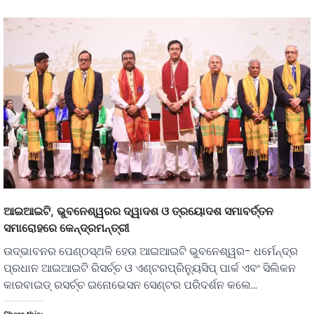
ଆଇଆଇଟି, ଭୁବନେଶ୍ୱରର ଦ୍ୱାଦଶ ଓ ତ୍ରୟୋଦଶ ସମାବର୍ତ୍ତନ
ସମାରୋହରେ କେନ୍ଦ୍ରମନ୍ତ୍ରୀ
ଉଦ୍ଭାବନର ପେଣ୍ଠସ୍ଥଳି ହେଉ ଆଇଆଇଟି ଭୁବନେଶ୍ୱର- ଧର୍ମେନ୍ଦ୍ର
ପ୍ରଧାନ ଆଇଆଇଟି ରିସର୍ଚ୍ଚ ଓ ଏଣ୍ଟରପ୍ରିନ୍ୟୁସିପ୍ ପାର୍କ ଏବଂ ସିଲିକନ
କାରବାଇଡ୍ ରସର୍ଚ୍ଚ ଇନୋଭେସନ ସେଣ୍ଟର ପରିଦର୍ଶନ କଲେ…