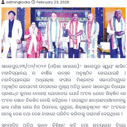
admin@odia
February 23, 2026
ସାଲେପୁର,୨୩/୦୨/୨୦୨୬ (ଓଡ଼ିଶା ସମାଚାର)- ସାଲେପୁର ସ୍ୱୟଂ ଶାସିତ
ମହାବିଦ୍ୟାଳୟ ର ବାର୍ଷିକ ଉତ୍ସବ ଅନୁଷ୍ଠିତ ହୋଇଯାଇଛି ।
ମହାବିଦ୍ୟାଳୟର ଅଧ୍ୟକ୍ଷା ସଂଗୀତା ମିଶ୍ରଙ୍କ ସଭାପତିତ୍ୱରେ
ଅନୁଷ୍ଠିତ ଉଦଘାଟନୀ ଉତ୍ସବରେ ମୁଖ୍ୟ ଅତିଥି ଭାବେ ସାଲେପୁର ବିଧାୟକ
ପ୍ରଶାନ୍ତ କୁମାର ବେହେରା ଯୋଗଦେଇ ଯେଉଁ ଅଂଚଳ ଯେତେ ଶିକ୍ଷିତ ସେ
ଅଂଚଳ ସେତେ ବିକଶିତ ବୋଲି କହିଥିଲେ । ଉପସ୍ଥିତ ଛାତ୍ରଛାତ୍ରୀମାନଙ୍କୁ
ଭଲ ମଣିଷ ହୋଇ ନିଜ ପିତାମାତା, ଗୁରୁଜନ, ଶିକ୍ଷାନୁଷ୍ଠାନ ଏବଂ ଅଂଚଳର
ନାମକୁ ଦେଶ ତଥା ଦେଶ ବାହାରେ ପରିଚିତ କରିବାକୁ ପରାମର୍ଶ ଦେଇଥିଲେ ।
ସମ୍ମାନିତ ଅତିଥି ଭାବେ ବିଶିଷ୍ଟ କବି ତଥା ନାଟ୍ୟକାର ବିଜୟ