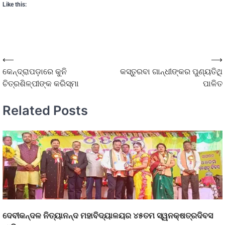
Like this:
⟵
⟶
କେନ୍ଦ୍ରାପଡ଼ାରେ କୁନି
କସ୍ତୁରବା ଗାନ୍ଧୀଙ୍କର ପୁଣ୍ୟତିଥି
ଚିତ୍ରଶିଳ୍ପୀଙ୍କ କରିସ୍ମା
ପାଳିତ
Related Posts
ଦେବୀକନ୍ଦଳ ନିତ୍ୟାନନ୍ଦ ମହାବିଦ୍ୟାଳୟର ୪୫ତମ ସ୍ୱନକ୍ଷତ୍ରଦିବସ