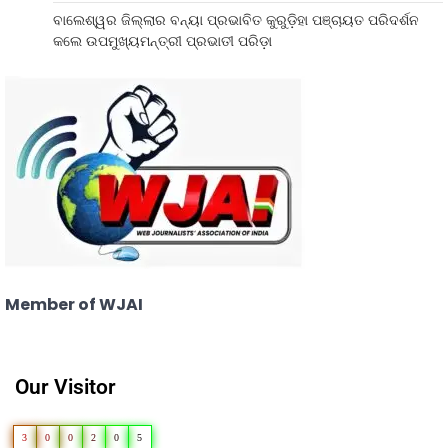
ବାଲେଶ୍ୱର ଜିଲ୍ଲାର ବନ୍ୟା ପ୍ରଭାବିତ କୁରୁଡ଼ିହା ପଞ୍ଚାୟତ ପରିଦର୍ଶନ
କଲେ ଉପମୁଖ୍ୟମନ୍ତ୍ରୀ ପ୍ରଭାତୀ ପରିଡ଼ା
Member of WJAI
Our Visitor
3
0
0
2
0
5