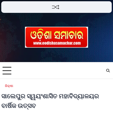
ଶିକ୍ଷା
ସାଲେପୁର ସ୍ୱୟଂଶାସିତ ମହାବିଦ୍ୟାଳୟର
ବାର୍ଷିକ ଉତ୍ସବ