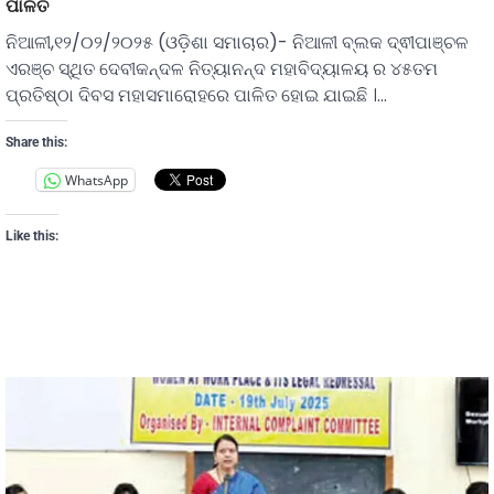
ପାଳିତ
ନିଆଳୀ,୧୨/୦୨/୨୦୨୫ (ଓଡ଼ିଶା ସମାଚାର)- ନିଆଳୀ ବ୍ଲକ ଦ୍ଵୀପାଞ୍ଚଳ
ଏରଞ୍ଚ ସ୍ଥିତ ଦେବୀକନ୍ଦଳ ନିତ୍ୟାନନ୍ଦ ମହାବିଦ୍ୟାଳୟ ର ୪୫ତମ
ପ୍ରତିଷ୍ଠା ଦିବସ ମହାସମାରୋହରେ ପାଳିତ ହୋଇ ଯାଇଛି ।…
Share this:
WhatsApp
Like this: