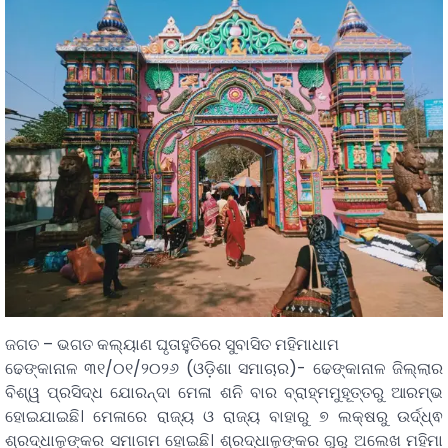
ଜଗତ – ଭଗତ କଲ୍ୟାଣ ଘୃତାହୁତିରେ ସୁବାସିତ ମହିମାଧାମ
ଢେଙ୍କାନାଳ ୩୧/୦୧/୨୦୨୬ (ଓଡ଼ିଶା ସମାଚାର)- ଢେଙ୍କାନାଳ ଜିଲ୍ଲାର
ବିଶ୍ୱ ପ୍ରସିଦ୍ଧ ଯୋରନ୍ଦା ମେଳା ଶନି ବାର ବ୍ରାହ୍ମମୁହୂତ୍ତରୁ ଆରମ୍ଭ
ହୋଇଯାଇଛି। ମେଳାରେ ରାଜ୍ୟ ଓ ରାଜ୍ୟ ବାହାରୁ ୭ ଲକ୍ଷରୁ ଉର୍ଦ୍ଧ୍ଵ
ଶ୍ରଦ୍ଧାଳୁଙ୍କର ସମାଗମ ହୋଇଛି। ଶ୍ରଦ୍ଧାଳୁଙ୍କର ଗୁରୁ ଅଲେଖ ମହିମା