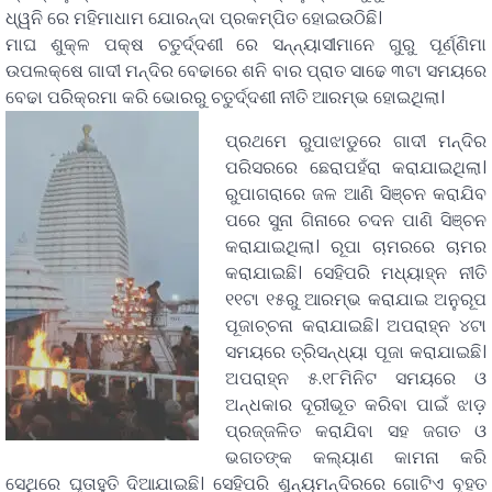
ଧ୍ୱନି ରେ ମହିମାଧାମ ଯୋରନ୍ଦା ପ୍ରକମ୍ପିତ ହୋଇଉଠିଛି।
ମାଘ ଶୁକ୍ଳ ପକ୍ଷ ଚତୁର୍ଦ୍ଦଶୀ ରେ ସନ୍ନ୍ୟାସୀମାନେ ଗୁରୁ ପୂର୍ଣ୍ଣିମା
ଉପଲକ୍ଷେ ଗାଦୀ ମନ୍ଦିର ବେଢାରେ ଶନି ବାର ପ୍ରାତ ସାଢେ ୩ଟା ସମୟରେ
ବେଢା ପରିକ୍ରମା କରି ଭୋରରୁ ଚତୁର୍ଦ୍ଦଶୀ ନୀତି ଆରମ୍ଭ ହୋଇଥିଲା।
ପ୍ରଥମେ ରୁପାଝାଡୁରେ ଗାଦୀ ମନ୍ଦିର
ପରିସରରେ ଛେରାପହଁରା କରାଯାଇଥିଲା।
ରୁପାଗରାରେ ଜଳ ଆଣି ସିଞ୍ଚନ କରାଯିବ
ପରେ ସୁନା ଗିନାରେ ଚଦନ ପାଣି ସିଞ୍ଚନ
କରାଯାଇଥିଲା। ରୂପା ଚାମରରେ ଚାମର
କରାଯାଇଛି। ସେହିପରି ମଧ୍ୟାହ୍ନ ନୀତି
୧୧ଟା ୧୫ରୁ ଆରମ୍ଭ କରାଯାଇ ଅନୁରୂପ
ପୂଜାଚ୍ଚନା କରାଯାଇଛି। ଅପରାହ୍ନ ୪ଟା
ସମୟରେ ତ୍ରିସନ୍ଧ୍ୟା ପୂଜା କରାଯାଇଛି।
ଅପରାହ୍ନ ୫.୧୮ମିନିଟ ସମୟରେ ଓ
ଅନ୍ଧକାର ଦୂରୀଭୂତ କରିବା ପାଇଁ ଝାଡ଼
ପ୍ରଜ୍ଜଳିତ କରାଯିବା ସହ ଜଗତ ଓ
ଭଗତଙ୍କ କଲ୍ୟାଣ କାମନା କରି
ସେଥିରେ ଘୃତାହୁତି ଦିଆଯାଇଛି। ସେହିପରି ଶୁନ୍ୟମନ୍ଦିରରେ ଗୋଟିଏ ବୃହତ