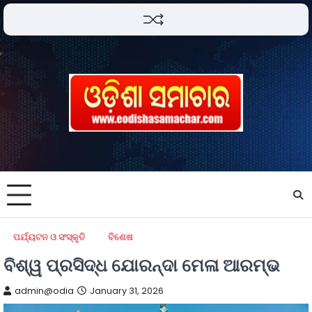
ପର୍ଯ୍ୟଟନ ଓ ସଂସ୍କୃତି
ବିଶେଷ
ବିଶ୍ୱ ପ୍ରସିଦ୍ଧ ଯୋରନ୍ଦା ମେଳା ଆରମ୍ଭ
admin@odia
January 31, 2026