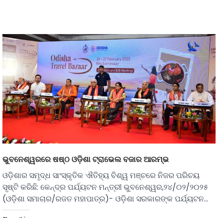
ଭୁବନେଶ୍ୱରରେ ଷଷ୍ଠ ଓଡ଼ିଶା ଟ୍ରାଭେଲ ବଜାର ଆରମ୍ଭ
ଓଡ଼ିଶାର ସମୃଦ୍ଧ ସାଂସ୍କୃତିକ ଐତିହ୍ୟ ବିଶ୍ୱ ମଞ୍ଚରେ ନିଜର ପରିଚୟ
ସୃଷ୍ଟି କରିଛି: କେନ୍ଦ୍ର ପର୍ଯ୍ୟଟନ ମନ୍ତ୍ରୀ ଭୁବନେଶ୍ୱର,୨୪/୦୨/୨୦୨୫
(ଓଡ଼ିଶା ସମାଚାର/ରଜତ ମହାପାତ୍ର)- ଓଡ଼ିଶା ସରକାରଙ୍କ ପର୍ଯ୍ୟଟନ…