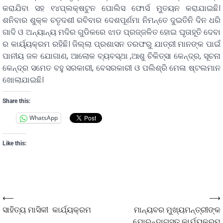
କରାଯିବା ସହ ୧୪ପ୍ଲକ୍ଷଟୁନ ପୋଲିସ ଫୋର୍ସ ମୁତୟନ କରାଯାଇଛି।
ଶନିବାର ଶୁକ୍ଳ ଚତୃଦଶୀ ରବିବାର ଦେଶପୂର୍ଣମା ନିମନ୍ତେ ଦୁଇତିନି ଦିନ ଧରି
ଗାଦି ଓ ଅନ୍ୟାନ୍ୟ ମଦିର ଗୁଡିକରେ ଝାଡ ପ୍ରଜ୍ଜଳିତ ହୋଇ ଘୃତାହୂତି ଦେବା
ର କାର୍ୟ୍ୟକ୍ରମ ରହିଛି। ଜିଲ୍ଲା ପ୍ରଶାସନ ତରଫରୁ ଯାତ୍ରୀ ମାନଙ୍କ ପାଇଁ
ପାନୀୟ ଜଳ ଯୋଗାଣ, ଆଲୋକ ବ୍ୟବସ୍ଥା ,ଆଶୁ ଚିକିତ୍ସା କେନ୍ଦ୍ର, ସୂଚନା
କେନ୍ଦ୍ର ସମେତ ବହୁ ସରକାରୀ, ବେସରକାରୀ ଓ ପଲିଶ୍ରି ମେଳା ଷ୍ଟଲମାନ
ଖୋଲାଯାଇଛି।
Share this:
WhatsApp
Like this:
⟵
⟶
ସାହିତ୍ୟ ମାସିକୀ କାର୍ଯ୍ୟକ୍ରମ
ମାନ୍ୟବର ମୁଖ୍ୟମନ୍ତ୍ରୀଙ୍କ
ଯୋରନ୍ଦାଗସ୍ତ କାର୍ଯ୍ୟକ୍ରମ