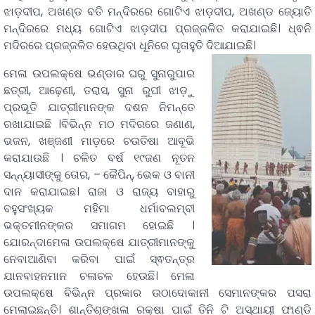
ଝାଡ଼ଦୀପ, ଅଖଣ୍ଡ ବତି ମନ୍ଦିରରେ ଗୋଟିଏ ଝାଡ଼ଦୀପ, ଅଖଣ୍ଡ ଜ୍ୟୋତି
ମନ୍ଦିରରେ ମଧ୍ୟ ଗୋଟିଏ ଝାଡ଼ଦୀପ ପ୍ରଜ୍ଜଳିତ କରାଯାଇଛି। ଧ୍ଵନି
ମଦିରରେ ପ୍ରଜ୍ଜଳିତ ହେଉଥିବା ଧୂନିରେ ଘୃତାହୁତି ଦିଆଯାଇଛି।
ମେଳା ଉପଲକ୍ଷେ ଭଣ୍ଡାର ଘରୁ ସୁନାରୁପାର
ଛତ୍ରୀ, ଆଢ଼େଣୀ, ତରାସ, ସୁନା ରୁପୀ ଝାଡ଼ୁ
ପ୍ରଭୂତି ଯାତ୍ରୀମାନଙ୍କ ଦଶନ ନିମନ୍ତେ
ରଖାଯାଇଛି ।ବିଭିନ୍ନ ମଠ ମଦିରରେ ଜଣାଣ,
ଭଜନ, ଖଞ୍ଜଣୀ ମାଡ଼ରେ ଚଉତିଷା ଆବୂଭି
କରାଯାଉଛି । ଚଳିତ ବର୍ଷ ୧୯ଜଣ ନୂତନ
ସନ୍ନ୍ୟାସୀଙ୍କୁ ତୋର, – କୈପିନ୍, ଭେକ ଓ ବାନୀ
ଦାନ କରାଯାଇଛ। ରାଜା ଓ ରାଜ୍ୟ ବାହାରୁ
ବହୁସଂଖ୍ୟକ ମହିମା ଧର୍ମାବଲମ୍ବୀ
ଭକ୍ତମୀନଙ୍କର ସମାଗମ ହୋଇଛି ।
ଯୋରନ୍ଦାମେଳା ଉପଲକ୍ଷେ ଯାତ୍ରୀମାନଙ୍କୁ
ନେବାଆଣିବା କରିବା ପାଇଁ ସ୍ଵତନ୍ତ୍ର
ଯାନବାହନମାନ ଚଳାଚଳ ହେଉଛି। ମେଳା
ଉପଲକ୍ଷେ ବିଭିନ୍ନ ପ୍ରକାର ଉଠାଦୋକାନୀ ସେମାନଙ୍କର ପସରା
ମେଲାଇଛନ୍ତି। ଶାନ୍ତିଶୃଙ୍ଖଳା ରକ୍ଷା ପାଇଁ ତିନି ଟି ଅସ୍ଥାୟୀ ଫାଣ୍ଡି