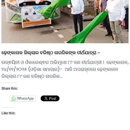
ଢ଼େଙ୍କାନାଳ ଜିଲ୍ଲାର ବରିଷ୍ଠ ନାଗରିକଙ୍କ ତୀର୍ଥଯାତ୍ରା –
ଉଜ୍ଵୟିନୀ ଓ ଓଁକାରେଶ୍ଵର ଅଭିମୂଖେ ୮୯ ଜଣ ତୀର୍ଥଯାତ୍ରୀ । ଢେଙ୍କାନାଳ,
୨୪/୧୧/୨୦୨୫ (ଓଡ଼ିଶା ସମାଚାର)- ଆଜି ଅପରାହ୍ନରେ ଢ଼େଙ୍କାନାଳ
ଜିଲ୍ଲାର ୮୯ ଜଣ ବରିଷ୍ଠ ନାଗରିକ…
Share this:
WhatsApp
Like this: