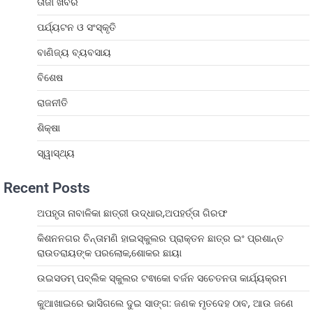
ତାଜା ଖବର
ପର୍ଯ୍ୟଟନ ଓ ସଂସ୍କୃତି
ବାଣିଜ୍ୟ ବ୍ୟବସାୟ
ବିଶେଷ
ରାଜନୀତି
ଶିକ୍ଷା
ସ୍ୱାସ୍ଥ୍ୟ
Recent Posts
ଅପହୃତା ନାବାଳିକା ଛାତ୍ରୀ ଉଦ୍ଧାର,ଅପହର୍ତ୍ତା ଗିରଫ
କିଶନନଗର ଚିନ୍ତାମଣି ହାଇସ୍କୁଲର ପ୍ରାକ୍ତନ ଛାତ୍ର ଇଂ ପ୍ରଶାନ୍ତ
ରାଉତରାୟଙ୍କ ପରଲୋକ,ଶୋକର ଛାୟା
ଉଇସଡମ୍ ପବ୍ଲିକ ସ୍କୁଲର ଟଵାକୋ ବର୍ଜନ ସଚେତନତା କାର୍ଯ୍ୟକ୍ରମ
କୁଆଖାଇରେ ଭାସିଗଲେ ଦୁଇ ସାଙ୍ଗ: ଜଣକ ମୃତଦେହ ଠାବ, ଆଉ ଜଣେ