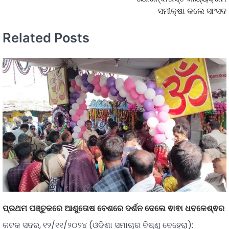
ସମୀକ୍ଷା କଲେ ସାଂସଦ
Related Posts
ପ୍ରଥମ ପଞ୍ଚୁକରେ ଆଶୁତୋଷ ବେଶରେ ଦର୍ଶନ ଦେଲେ ଵାଵା ଧବଳେଶ୍ଵର
କଟକ ସଦର, ୧୨/୧୧/୨୦୨୪ (ଓଡ଼ିଶା ସମାଚାର ବିଷ୍ଣୁ ବେହେରା):