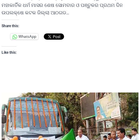
ମହାକାର୍ତିକ ଧର୍ମ ମାସର ଶେଷ ସୋମବାର ଓ ପଞ୍ଚୁକର ପ୍ରଥମ ଦିନ
ଉପଲକ୍ଷେ କଟକ ଜିଲ୍ଲା ଆଠଗଡ…
Share this:
WhatsApp
Like this: