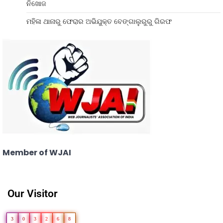
ନିଖୋଜ
ମହିଳା ଥାନାରୁ ଫେରାର ଅଭିଯୁକ୍ତ ବେଙ୍ଗାଲୁରୁରୁ ଗିରଫ
Member of WJAI
Our Visitor
3
0
3
2
6
8