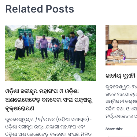
Related Posts
ଜାତୀୟ ସୁନାମି
ଭୁବନେଶ୍ୱର, ୨
ଓଡ଼ିଶା ସରୀସୃପ ମହାସଂଘ ଓ ଓଡ଼ିଶା
ରଜତ ମହାପାତ୍
ଅଣଗେଜେଟେଡ଼ ବନସେବା ସଂଘ ପକ୍ଷରୁ
ସମ୍ମିଳନୀ କକ୍ଷ
ବୃକ୍ଷରୋପଣ
ସଚିବ ତଥା ଓ.ଏସ
ନିର୍ଦ୍ଦେଶକଙ୍କ
ଭୁବନେଶ୍ୱର,୧୮/୭/୨୦୨୪ (ଓଡ଼ିଶା ସମାଚାର)-
ଓଡ଼ିଶା ସରୀସୃପ ଉଦ୍ଧାରକାରୀ ମହାସଂଘ ଏବଂ
Share this:
ଓଡ଼ିଶା ଅଣ ଗେଜେଟେଡ଼ ବନସେବା ସଂଘର ମିଳିତ