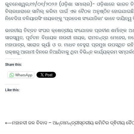
ଭୁବନେଶ୍ୱର,୧୭/୦୧/୨୦୨୬ (ଓଡ଼ିଶା ସମାଚାର)- ଓଡ଼ିଶାରେ ଭାରତ ତି
ବିଚାରଧାରାରେ ସାମିଲ୍ କରିବା ପାଇଁ ଏକ ବୈଠକ ଅନୁଷ୍ଠିତ ହୋଇଯାଇଛି
ନିବେଦିତା ବଳିୟାରସିଂ ନାୟକଙ୍କୁ ‘ପ୍ରଦେଶ ସଂଯୋଜିକା’ ଭାବେ ଦାୟିତ୍ୱ 
ଭାରତୀୟ ତିବ୍ଦତ ସଂଘର କ୍ଷେତ୍ରୀୟ ସଂଯୋଜକ ପ୍ରବୀଣ ଶର୍ମାଙ୍କ ଅ
ସାରସ୍ୱତ, ପୂର୍ବତନ ବିଧାୟକ ନାଉରୀ ନାୟକ, ରାମଚନ୍ଦ୍ର ମେହେର, ନର
ମହାପାତ୍ର, ସରୋଜ ଭୂୟାଁ ଓ ଡ. ମାଧବ ବେହୁରା ପ୍ରମୁଖ ଉପସ୍ଥିତ ର
ପକ୍ଷରୁ ଆଗାମୀ ଦିନରେ ନିଆଯିବାକୁ ଥିବା ବିଭିନ୍ନ କାର୍ଯ୍ୟକ୍ରମ ସମ୍ପର୍କ
Share this:
WhatsApp
Like this:
⟵
ମହାନଦୀ ଜଳ ବିବାଦ – ଆନ୍ତଃମନ୍ତ୍ରୀସ୍ତରୀୟ କମିଟିର ଦ୍ଵିତୀୟ ବୈ