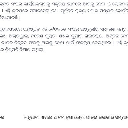
ବ୍ଦତ ସଂଘର କାର୍ଯ୍ୟକଳାପକୁ ସକ୍ରିୟ ଭାବରେ ଆଗକୁ ନେବା ଓ ଲୋକମାନ
 । ଏହି କ୍ରମରେ ସମାଜସେବୀ ତଥା ପୂର୍ବତନ ରାଜ୍ୟ ସମାଜ ମଙ୍ଗଳ ବୋର୍ଡ଼
ଦିଆଯାଇଛି ।
ଧ୍ୟକ୍ଷତାରେ ଅନୁଷ୍ଠିତ ଏହି ବୈଠକରେ ସଂଘର ରାଷ୍ଟ୍ରୀୟ ସାଧାରଣ ସମ
େଶ ଅଗ୍ରୱାଲ, ନରେଶ ଗୁପ୍ତା, ଶିଶିର କୁମାର ରାଉତରାୟ, ଅଞ୍ଜନ ଦେବତା
ହି ଭାରତ ତିବ୍ଦତ ସଂଘକୁ ଆଗକୁ ନେବା ପାଇଁ ସଂକଳ୍ପ ନେଇଥିଲେ । ଏହି 
ରେ ନିଷ୍ପତି ନିଆଯାଇଥିଲା ।
ଠକ
ଜାନୁଆରୀ ୩୧ରେ ପଂଚମ ତୁଷାରଶ୍ରୀ ଯାତ୍ରା କଳାକାର ସମ୍ମ