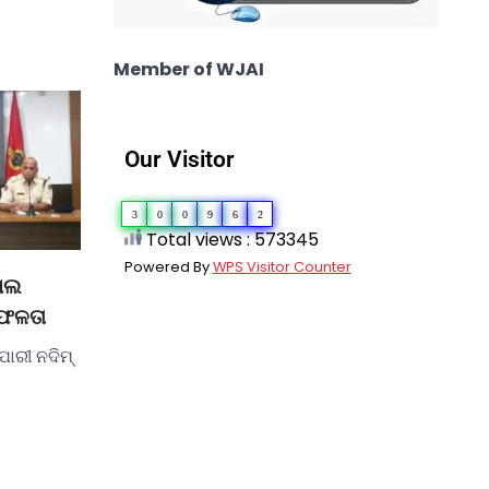
Member of WJAI
Our Visitor
3
0
0
9
6
2
Total views : 573345
Powered By
WPS Visitor Counter
ାଲ
 ସଫଳତା
ୀ ନଦିମ୍