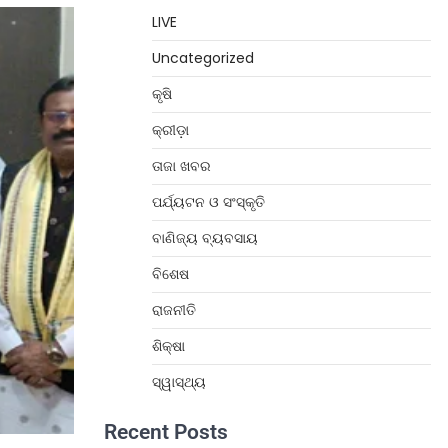
LIVE
Uncategorized
କୃଷି
କ୍ରୀଡ଼ା
ତାଜା ଖବର
ପର୍ଯ୍ୟଟନ ଓ ସଂସ୍କୃତି
ବାଣିଜ୍ୟ ବ୍ୟବସାୟ
ବିଶେଷ
ରାଜନୀତି
ଶିକ୍ଷା
ସ୍ୱାସ୍ଥ୍ୟ
Recent Posts