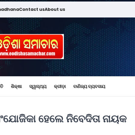
madhana
Contact us
About us
ତି
ଶିକ୍ଷା
ସ୍ୱାସ୍ଥ୍ୟ
କ୍ରୀଡ଼ା
ବାଣିଜ୍ୟ ବ୍ୟବସାୟ
ଂଯୋଜିକା ହେଲେ ନିବେଦିତା ନାୟକ