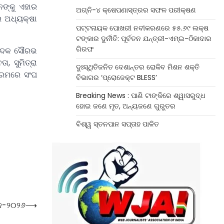
ଙ୍କୁ ଏହାର
ଅଗ୍ନି-୪ କ୍ଷେପଣାସ୍ତ୍ରର ସଫଳ ପରୀକ୍ଷଣ
ର ଅଧ୍ୟକ୍ଷା
ପଟ୍ଟନାୟକ ପୋଖରୀ ନବୀକରଣରେ ୫୫.୬୯ ଲକ୍ଷ
ଟଙ୍କାର ଦୁର୍ନୀତି: ପୂର୍ବତନ ଯନ୍ତ୍ରୀ-ଏମ୍‌ଇ-ଠିକାଦାର
ଗିରଫ
୍ପାଦକ ସୌରଭ
, ସୁମିତ୍ରା
ଦୁଃସ୍ଥିତିଜନିତ ଦେଶାନ୍ତର ରୋକିବ ମିଶନ ଶକ୍ତି
କ୍ରମରେ ସଂଘ
ବିଭାଗର ‘ପ୍ରୋଜେକ୍ଟ BLESS’
Breaking News : ପାଣି ଟାଙ୍କିରେ ଶ୍ୱାସରୁଦ୍ଧ
ହୋଇ ଜଣେ ମୃତ, ଅନ୍ୟଜଣେ ଗୁରୁତର
ବିଶ୍ୱ ସ୍ତନପାନ ସପ୍ତାହ ପାଳିତ
ାନ-୨୦୨୬
⟶