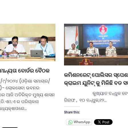
 ମାନ୍ୟତା ବୋର୍ଡର ବୈଠକ
କମିଶନରେଟ୍ ପୋଲିସର ସ୍ପେଶ
୪/୯/୨୦୨୪ (ଓଡ଼ିଶା ସମାଚାର/
କ୍ରାଇମ ୟୁନିଟ୍ କୁ ମିଳିଛି ବଡ
ର)- ଲୋକସେବା ଭବନର
କୁଖ୍ୟାତ ବନ୍ଧୁକ ବେପାର
ରେ ଆଜି ଅତିରିକ୍ତ ମୁଖ୍ୟ ଶାସନ
ଗିରଫ , ୧୦ ବନ୍ଧୁକ,୧୨…
.ଡି.ଏମ.ଏ ର ପରିଚାଳନା
 ଅଧ୍ୟକ୍ଷତାରେ…
Share this:
WhatsApp