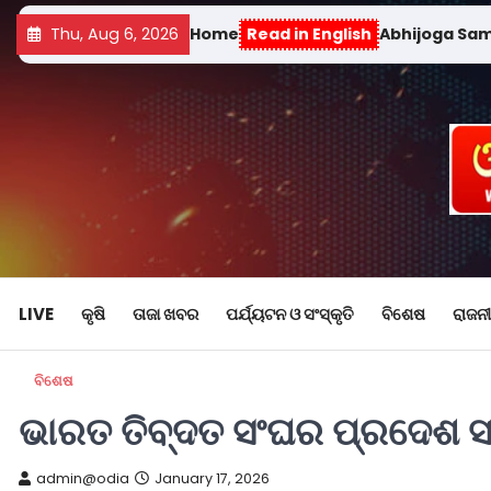
Thu, Aug 6, 2026
Home
Read in English
Abhijoga Sa
LIVE
କୃଷି
ତାଜା ଖବର
ପର୍ଯ୍ୟଟନ ଓ ସଂସ୍କୃତି
ବିଶେଷ
ରାଜନୀ
ବିଶେଷ
ଭାରତ ତିବ୍ଦତ ସଂଘର ପ୍ରଦେଶ ସ
admin@odia
January 17, 2026