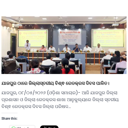
ଯାଜପୁର ଠାରେ ଜିଲ୍ଲାସ୍ତରୀୟ ବିଶ୍ଵ ରେଡକ୍ରସ ଦିବସ ପାଳିତ।
ଯାଜପୁର, ୦୮/୦୫/୨୦୨୬ (ଓଡ଼ିଶା ସମାଚାର)- ଆଜି ଯାଜପୁର ଜିଲ୍ଲା
ପ୍ରଶାସନ ଓ ଜିଲ୍ଲା ରେଡକ୍ରସ ଶାଖା ଆନୁକୁଲ୍ୟରେ ଜିଲ୍ଲା ସ୍ତରୀୟ
ବିଶ୍ଵ ରେଡକ୍ରସ ଦିବସ ଜିଲ୍ଲା ପରିଷଦ…
Share this: