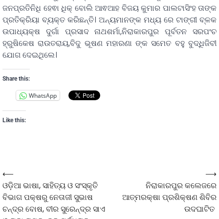
ଜନପ୍ରତିନିଧି ହେଵା ଧିକ୍ ବୋଲି ଆଵଆହ ବିଜୟ କୁମାର ପାଲଟାସିଂହ ତାଙ୍କ
ପ୍ରତିକ୍ରିୟା ବ୍ୟକ୍ତ କରିଛନ୍ତି। ଅନ୍ୟମାନଙ୍କ ମଧ୍ୟ ରେ ଟାଙ୍ଗୀ ବ୍ଳକ
ଉପାଧ୍ୟକ୍ଷ ଦୁର୍ଗା ପ୍ରସାଦ ନାଥଶର୍ମା,ନିରାକାରପୁର ପୂର୍ବତନ ସରପଂଚ
ହ୍ରୁଷିକେଷ ରାଉତରାୟ,ବିଦୁ ଭୂଷଣ ମହାରଣା ଙ୍କ ସମେତ ବହୁ ବୁଦ୍ଧିଜିବୀ
ଯୋଗ ଦେଇଥିଲେ।
Share this:
WhatsApp
Like this:
⟵
⟶
ଓଡ଼ିଆ ଭାଷା, ସାହିତ୍ୟ ଓ ସଂସ୍କୃତି
ନିରାକାରପୁର କଲେଜରେ
ବିଭାଗ ପକ୍ଷରୁ ନେତାଜୀ ସୁଭାଷ
ଆତ୍ମରକ୍ଷା ପ୍ରଶିକ୍ଷଣ ଶିବିର
ଚନ୍ଦ୍ର ବୋଷ, ବୀର ସୁରେନ୍ଦ୍ର ସାଏ
ଉଦଘାଟିତ