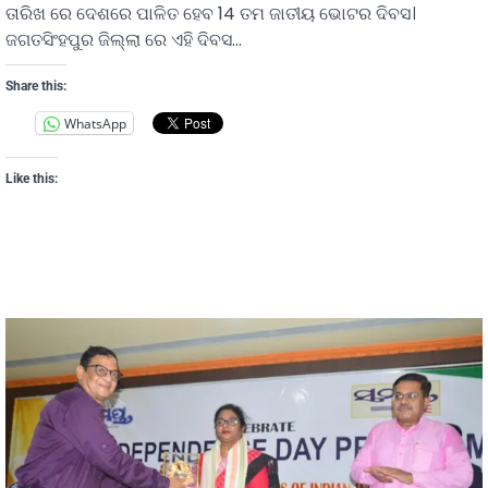
ତାରିଖ ରେ ଦେଶରେ ପାଳିତ ହେବ 14 ତମ ଜାତୀୟ ଭୋଟର ଦିବସ।
ଜଗତସିଂହପୁର ଜିଲ୍ଲା ରେ ଏହି ଦିବସ…
Share this:
WhatsApp
Like this: