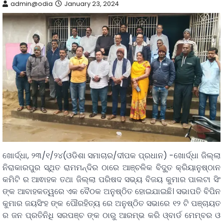
admin@odia
January 23, 2024
ଖୋର୍ଦ୍ଧା, ୨୩/୧/୨୪(ଓଡିଶା ସମାଚାର/ଦୀପକ ପ୍ରଧାନ) -ଖୋର୍ଦ୍ଧା ଜିଲ୍ଲା
ନିରାକାରପୁର ସ୍ଥିତ ରାମମନ୍ଦିର ଠାରେ ଆଞ୍ଚଳିକ ବିଦୁ୍ତ କ୍ରିୟାନୁଷ୍ଠାନ
କମିଟି ର ଆଵାହକ ତଥା ଜିଲ୍ଲା ପରିଷଦ ସଭ୍ୟ ବିଜୟ କୁମାର ପାଲଟା ସିଂ
ଙ୍କ ଆବାହକତ୍ୱରେ ଏକ ବୈଠକ ଅନୁଷ୍ଠିତ ହୋଇଯାଇଛି। ସଭାପତି ବିପିନ
କୁମାର ଜୟସିଂହ ଙ୍କ ପୌରହିତ୍ୟ ରେ ଅନୁଷ୍ଠିତ ସଭାରେ ୧୨ ଟି ପଞ୍ଚାୟତ
ର ଜନ ପ୍ରତିନିଧି ସରପଞ୍ଚ ଙ୍କ ଠାରୁ ଆରମ୍ଭ କରି ଓ୍ବାର୍ଡ ମେମ୍ବର ଓ