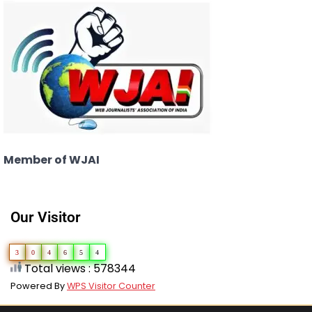
Member of WJAI
Our Visitor
3
0
4
6
5
4
Total views : 578344
Powered By
WPS Visitor Counter