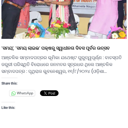
‘ସମୟ’, ‘ସମୟ ଲାଇଭ’ ପକ୍ଷରୁ ସ୍ୱାଧୀନତା ଦିବସ ପୂର୍ବର ଉତ୍ସବ
ଆଞ୍ଚଳିକ ସମ୍ବାଦପତ୍ରର ଭୂମିକା ଯଥେଷ୍ଟ ଗୁରୁତ୍ୱପୂର୍ଣ୍ଣ : ବାଚସ୍ପତି
ଜରୁରୀ ପରିସ୍ଥିତି ବିରୋଧରେ ଜନମତର ସୂତ୍ରଧର ଥିଲେ ଆଞ୍ଚଳିକ
ସମ୍ବାଦପତ୍ର : ପୃଥିରାଜ ଭୁବନେଶ୍ୱର, ୧୧/୮/୨୦୨୪ (ଓଡ଼ିଶା…
Share this:
WhatsApp
Like this: