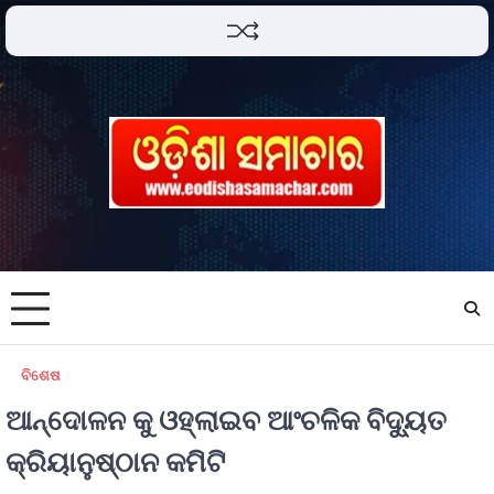
ବିଶେଷ
ଆନ୍ଦୋଳନ କୁ ଓହ୍ଲାଇବ ଆଂଚଳିକ ବିଦ୍ୟୁତ
କ୍ରିୟାନୁଷ୍ଠାନ କମିଟି