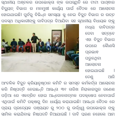
ସ୍ଥାନୀୟ ଅଞ୍ଚଳର ଉପଭୋକ୍ତା ଙ୍କ ଉପସ୍ଥିତି ରେ ଟାଟା ପାଓ୍ଵାର
ବିଦ୍ୟୁତ୍ ବିଭାଗ ର ମନମୁଖୀ କାର୍ୟ୍ୟ ପାଇଁ ବୈଠକ ରେ ଆଲୋଚନା
ହୋଇଯାଇଛି। ପୁର୍ବରୁ ବିଭିନ୍ନ ସମସ୍ୟା କୁ ନେଇ ବିଦୁ୍ତ ବିଭାଗ ର ଉଚ୍ଚ
ପଦସ୍ଥ ଅଧିକାରୀଙ୍କୁ
ଦାବିପତ୍ର ଦିଆଯିବା ସହ ସ୍ଥାନୀୟ ବିଧାୟକ ଙ୍କୁ
ମଧ୍ୟ ଦାବିପତ୍ର
ଦେବା ସତ୍ତ୍ବେ
ଏହା ବିଦୁ୍ତ ବିଭାଗ
ଉପରେ କୈାଣସି
ପ୍ରଭାଵ
ପଡୁନଥିବା
ଆଲୋଚନା
ହୋଇଯାଇଛି ।
ତେଣୁ ଆଜି
ଆଂଚଳିକ ବିଦୁ୍ତ କ୍ରିୟାନୁଷ୍ଠାନ କମିଟି ର ସମସ୍ତ କର୍ମକର୍ତ୍ତା ଆଲୋଚନା
କରି ନିଷ୍ପତ୍ତି ନେଇଛନ୍ତି ଆସନ୍ତା ୩୧ ତାରିଖ ନିରାକାରପୁର ଗଣେଶ
ପଡ଼ିଆ ରେ ଏକତ୍ରିତ ହୋଇ ଆନ୍ଦୋଳନାତ୍ମକ ପଦକ୍ଷେପ ନେବାପାଇଁ
ଏଥିପାଇଁ କମିଟି ପକ୍ଷରୁ ଦିନ ଧାର୍ୟ୍ୟ କରାଯାଇଛି। ଆସନ୍ତା ବୈଠକ ରେ
ପ୍ରାୟ ପ୍ରତ୍ୟେକ ପଞ୍ଚାୟତ ରୁ ୨୦୦ ରୁ ଉର୍ଦ୍ଧ୍ୱ ଉପଭୋକ୍ତା ଙ୍କୁ
ସାମିଲ କରାଯିବାକୁ ନିଷ୍ପତ୍ତି ନିଆଯାଇଛି । ଦାବି ପୂରଣ ନହେଲେ ଆମ