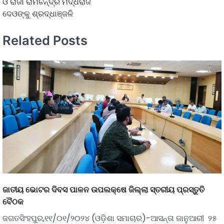
ଓ ରାଜା ରାମଚନ୍ଦ୍ର ମର୍ଦ୍ଧରାଜ
ଦେଓଙ୍କୁ ଶ୍ରଦ୍ଧାଞ୍ଜଳି
Related Posts
ଜାତୀୟ ଭୋଟର ଦିବସ ପାଳନ ଉପଲକ୍ଷେ ଜିଲ୍ଲା ସ୍ତରୀୟ ପ୍ରସ୍ତୁତି
ବୈଠକ
ଜଗତସିଂହପୁର,୧୧/୦୧/୨୦୨୪ (ଓଡ଼ିଶା ସମାଚାର)-ଆସନ୍ତା ଜାନୁଆରୀ ୨୫