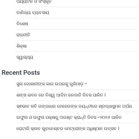
ପର୍ଯ୍ୟଟନ ଓ ସଂସ୍କୃତି
ବାଣିଜ୍ୟ ବ୍ୟବସାୟ
ବିଶେଷ
ରାଜନୀତି
ଶିକ୍ଷା
ସ୍ୱାସ୍ଥ୍ୟ
Recent Posts
ସୁନା ଦୋକାନୀଙ୍କ କାର ଉପରକୁ ଗୁଳିମାଡ଼ –
ଶଙ୍ଖ ଭବନ ରେ ବିଶ୍ୱ ଆଦିମ ଜନଜାତି ଦିବସ ପାଳିତ ।
ସ୍ଵଭାବ କବି ଗଙ୍ଗାଧର ମେହେରଙ୍କ ଜୟନ୍ତୀରେ ଶ୍ରଦ୍ଧାସୁମନ ଅର୍ପଣ
ଇଫୁନା ଓ ଉଫୁନା ପକ୍ଷରୁ ଅଗଷ୍ଟ କ୍ରାନ୍ତି ଦିବସ -୨୦୨୬ ପାଳିତ
ରୋଟାରି କ୍ଲବ ଭୁବନେଶ୍ବର ମେଟ୍ରୋଙ୍କ ଅଧିଷ୍ଠାନ ଉତ୍ସବ ।