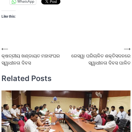
WhatsApp
Like this:
⟵
⟶
କ୍ଷତ୍ରୀୟ ଖଣ୍ଡାୟତ ମହାସଂଘର
ରେସୱା ପରିଚାଳିତ ଶକ୍ତିସଦନରେ
ସ୍ୱାଧୀନତା ଦିବସ
ସ୍ୱାଧୀନତା ଦିବସ ପାଳିତ
Related Posts