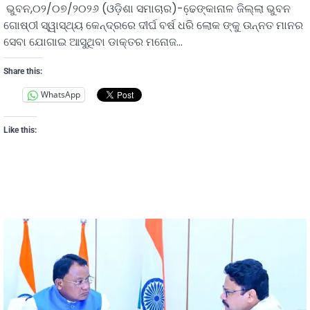
ଭୁବନ,୦୨/୦୭/୨୦୨୬ (ଓଡ଼ିଶା ସମାଚାର)-ଢେ଼ଙ୍କାନାଳ ଜିଲ୍ଲା ଭୁବନ
ଗୋଷ୍ଠୀ ସ୍ୱାସ୍ଥ୍ୟ କେନ୍ଦ୍ରରେ ଦୀର୍ଘ ବର୍ଷ ଧରି ଲୋକ ଙ୍କୁ ଉନ୍ନତ ମାନର
ସେବା ଯୋଗାଇ ଆସୁଥିବା ଡାକ୍ତର ମନୋଜ…
Share this:
WhatsApp
Like this: