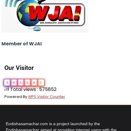
Member of WJAI
Our Visitor
3
0
3
0
9
2
Total views : 575852
Powered By
WPS Visitor Counter
Eodishasamachar.com is a project launched by the
Eodishasamachar aimed at providing internet users with the