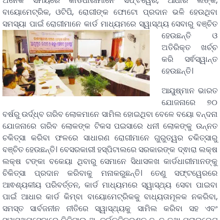
ଅନେକ ସମୟରେ କାର୍ଡଧାରୀମାନେ ସଫ୍ଟୱେର, ଆଧାର ଲିଙ୍କ,
ବାୟୋମେଟ୍ରିକ, ଓଟିପି, ରୋଗୀଙ୍କ ଫୋଟୋ ପ୍ରଦାନ ଭଳି ହେଉଥିବା
ସମସ୍ୟା ପାଇଁ ରୋଗୀମାନେ କାର୍ଡ ମାଧ୍ୟମରେ ସ୍ୱାସ୍ଥ୍ୟ ସେବାରୁ ବଞ୍ଚିତ
ହେଉଛନ୍ତି ଓ
ଅତିରିକ୍ତ ଖର୍ଚ୍ଚ
କରି ସର୍ଵସ୍ୱାନ୍ତ
ହେଉଛନ୍ତି।
ଆୟୁଷ୍ମାନ ଭାରତ
ଯୋଜନାରେ ୭୦
ବର୍ଷରୁ ଉର୍ଦ୍ଧ୍ବ ଗରିବ ଲୋକମାନେ ସାମିଲ ହୋଇଥିବା ବେଳେ ବୟୋ ବନ୍ଦନା
ଯୋଜନାରେ ଗରିବ ଲୋକଙ୍କ ଟିକସ ପଇସାରେ ଧନୀ ଲୋକଙ୍କୁ ଉନ୍ନତ
ଚକିତ୍ସା କରିବା ଫଳରେ ସାଧାରଣ ରୋଗୀମାନେ ଗୁରୁତ୍ୱର ଚକିତ୍ସାରୁ
ବଞ୍ଚିତ ହେଉଛନ୍ତି। ବେସରକାରୀ ହସ୍ପିଟାଲରେ ସରକାରଙ୍କ ଦ୍ଵାରା ଲକ୍ଷ
ଲକ୍ଷ ଟଙ୍କା ବକେୟା ଥିବାରୁ ସେମାନେ ସିଧାସଳଖ କାର୍ଡଧାରୀମାନଙ୍କୁ
ଚିକିତ୍ସା ପ୍ରଦାନ କରିବାକୁ ମନାକରୁଛନ୍ତି। ତେଣୁ ସଫ୍ଟୱେରରେ
ଆଵଶ୍ୟକୀୟ ପରିବର୍ତ୍ତନ, କାର୍ଡ ମାଧ୍ୟମରେ ସ୍ୱାସ୍ଥ୍ୟ ସେବା ପାଇବା
ପାଇଁ ଆଧାର କାର୍ଡ କିମ୍ବା ବାୟୋମେଟ୍ରିକକୁ ବାଧ୍ୟତାମୂଳକ ନକରିବା,
ସମସ୍ତ ସାର୍ବଜନୀନ ନୀତିରେ ସ୍ୱାସ୍ଥ୍ୟକୁ ସାମିଲ କରିବା ସହ ଏବଂ