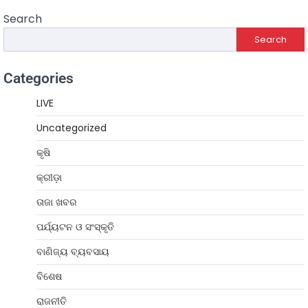
Search
Search
Categories
LIVE
Uncategorized
କୃଷି
କ୍ରୀଡ଼ା
ତାଜା ଖବର
ପର୍ଯ୍ୟଟନ ଓ ସଂସ୍କୃତି
ବାଣିଜ୍ୟ ବ୍ୟବସାୟ
ବିଶେଷ
ରାଜନୀତି