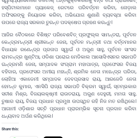
ସ୍ୱାସ୍ଥ୍ୟସେବାରେ ଡିଜିଟାଲ୍ ଅନ୍ତର୍ଭୁକ୍ତିକରଣକୁ ବନ୍ଦ ତଥା ପ୍ରାଇଭେଟ୍
ହସ୍ପିଟାଲମାନେ ପ୍ୟାକେଜ୍ ରେଟରେ ପରିବର୍ତ୍ତନ କରିବା, ନୋଡ଼ାଲ
ଅଫିସରଙ୍କୁ ନିୟୋଜକ କରିବା, ଅଭିଯୋଗ ଶୁଣାଣି ବ୍ୟବସ୍ଥା କରିବା
ଉପରେ ରାଜ୍ୟ ସରକାର ତୁରନ୍ତ ପଦକ୍ଷେପ ଗ୍ରହଣ କରନ୍ତୁ।
ଆଜିର ବୈଠକରେ ବିଶିଷ୍ଟ ପରିବେଶବିତ୍ ପ୍ରଫୁଲ୍ଲ ସାମନ୍ତରା, ପୂର୍ବତନ
କେନ୍ଦ୍ରମନ୍ତ୍ରୀ ଶ୍ରୀକାନ୍ତ ଜେନା, ପୂର୍ବତନ ମନ୍ତ୍ରୀ ତଥା ବର୍ତ୍ତମାନର
ବିଧାୟକ ରଣେନ୍ଦ୍ର ପ୍ରତାପ ସ୍ୱାଇଁ ଓ ଅରୁଣ ସାହୁ, ପୂର୍ବତନ ସାଂସଦ
ରାମଚନ୍ଦ୍ର ଖୁଣ୍ଟିଆ, ଓଡିଶା ଘରୋଇ ମେଡିକାଲ ଆସୋସିଏସନର ସଭାପତି
ଇନ୍ଦ୍ରମଣି ଜେନା, ସମ୍ପାଦକ ସଂଗ୍ରାମ ମହାପାତ୍ର, ପ୍ରଫେସର ବିଜୟ
ବହିଦାର, ପ୍ରଫେସର ଅମୀୟ ମହାନ୍ତି, ଶ୍ରମିକ ନେତା ମହେନ୍ଦ୍ର ପରିଡା,
ଲୋହିଆ ଏକାଡେମୀ ସମ୍ପାଦକ ଦେବପ୍ରସାଦ ରାୟ, ଆରଜେଡି ନେତା
ହେମନ୍ତ କୁମାର, ଏନସିପି ରାଜ୍ୟ ସଭାପତି ବିକ୍ରମ ସ୍ୱାଇଁ, ସ୍ତମ୍ଭକାର
ସତୀଶ ମିଶ୍ର, ବିଜୟଲକ୍ଷ୍ମୀ ରାଉତରାୟ, ଅରୁଣ ଦେହୁରୀ, ମମତା ସାହୁ,
ତୁଷାର ରାୟ, ବିଜୟ ପ୍ରଧାନ ପ୍ରମୁଖ ଉପସ୍ଥିତ ରହି ନିଜ ମତ ରଖିଥିଲେ।
ଆଗାମୀ ଓଡ଼ିଶାର ସଚ୍ଚି ପ୍ରଧାନ ପ୍ରାରମ୍ଭିକ ସୂଚନା ପ୍ରଦାନ କରିବା
ଧନ୍ୟବାଦ ଅର୍ପଣ କରିଥିଲେ।
Share this: