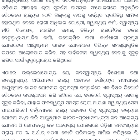
ରାଜ୍ୟସ୍ତରୀୟ ଗୋଲ ଟେବୁଲ ବୈଠକଅନୁଷ୍ଠିତ ହୋଇଯାଇଛି। ଆଗାମୀ
ଓଡ଼ିଶାର ଆବାହକ ଶ୍ରୀ ସୁଦର୍ଶନ ଦାସଙ୍କ ସଂଯୋଜନାରେ ଅନୁଷ୍ଠିତ
ବୈଠକରେ ରାଜ୍ୟର ୨୦ଟି ଜିଲ୍ଲାରୁ ୧୨୦ରୁ ଉର୍ଦ୍ଧ୍ବ ପ୍ରତିନିଧି ସାମିଲ
ହୋଇଥିବା ବେଳେ ରୋଗୀ ଅଧିକାର ଗୋଷ୍ଠୀ, ସ୍ୱାସ୍ଥ୍ୟ କର୍ମୀ, ସ୍ୱାସ୍ଥ୍ୟ
ନୀତି ବିଶେଷଜ୍ଞ, ନାଗରିକ ସମାଜ, ବିଭିନ୍ନ ରାଜନୈତିକ ଦଳର
ନେତୃବୃନ୍ଦ,ସାମାଜିକ କର୍ମୀ, ଉପେକ୍ଷିତ ବୀମା କାର୍ଡଧାରୀ ପ୍ରମୁଖ
ଯୋଗଦେଇ ଆୟୁଷ୍ମାନ ଭାରତ ଯୋଜନାରେ ବିଭିନ୍ନ ସମସ୍ୟାଗୁଡିକ
ଉପରେ ଆଲୋକପାତ କରିବା ସହ ସାର୍ବଜନୀନ ସ୍ୱାସ୍ଥ୍ୟ ସେବାକୁ ସୁଦୃଢ଼
କରିବା ପାଇଁ ଗୁରୁତ୍ୱାରୋପ କରିଥିଲେ।
ଏଠାରେ ଉଲ୍ଲେଖଯୋଗ୍ୟ ଯେ, ଜନସ୍ୱାସ୍ଥ୍ୟ ବିଶେଷଜ୍ଞ ତଥା
ଜନସ୍ୱାସ୍ଥ୍ୟ ଅଭିଯାନର ରାଜ୍ୟ ଆବାହକ ଗୌରାଙ୍ଗ ମହାପାତ୍ର
ଆୟୁଷ୍ମାନ ଭାରତ ଯୋଜନାର ଦୁରାଵସ୍ଥା ସମ୍ପର୍କରେ ଏକ ବିଷଦ ରିପୋର୍ଟ
ବୈଠକରେ ଉପସ୍ଥାପନ କରି କହିଲେ ଯେ, ସରକାରୀ ସ୍ୱାସ୍ଥ୍ୟ ସେବାକୁ
ସୁଦୃଢ କରିବା, ଯାହାର ଫଳସ୍ୱରୂପ ସମସ୍ତ ରୋଗୀ ମାଗଣା ସ୍ୱାସ୍ଥ୍ୟ ସେବା
ପାଇପାରିବେ। ବର୍ତ୍ତମାନର ରାଜ୍ୟ ସରକାର ବିଜୁ ସ୍ୱାସ୍ଥ୍ୟ କଲ୍ୟାଣ
ଯୋଜନା ବନ୍ଦ କରି ଆୟୁଷ୍ମାନ ଭାରତ–ପ୍ରଧାନମନ୍ତ୍ରୀ ଜନ ଆରୋଗ୍ୟ
ଯୋଜନା ଓ ଗୋପବନ୍ଧୁ ଜନ ଆରୋଗ୍ୟ ଯୋଜନାରେ ଓଡ଼ିଶା ଜନସଂଖ୍ୟାର
ପ୍ରାୟ ୮୦ % ଅର୍ଥାତ୍ ୧.୦୩ କୋଟି ପରିବାରକୁ ସାମିଲ କରିଥିଲେ ବି,