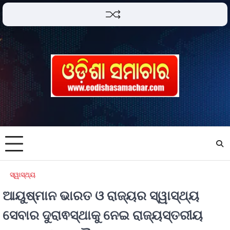
ସ୍ୱାସ୍ଥ୍ୟ
ଆୟୁଷ୍ମାନ ଭାରତ ଓ ରାଜ୍ୟର ସ୍ୱାସ୍ଥ୍ୟ
ସେବାର ଦୁରାଵସ୍ଥାକୁ ନେଇ ରାଜ୍ୟସ୍ତରୀୟ