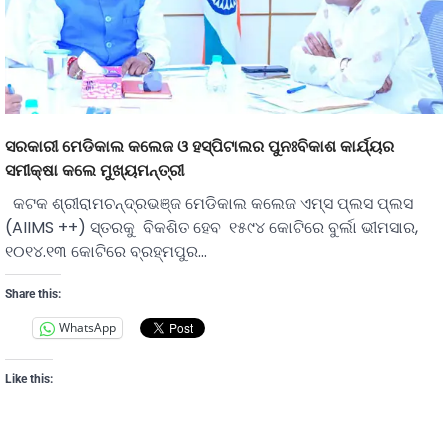
ସରକାରୀ ମେଡିକାଲ କଲେଜ ଓ ହସ୍‌ପିଟାଲର ପୁନଃବିକାଶ କାର୍ଯ୍ୟର
ସମୀକ୍ଷା କଲେ ମୁଖ୍ୟମନ୍ତ୍ରୀ
କଟକ ଶ୍ରୀରାମଚନ୍ଦ୍ରଭଞ୍ଜ ମେଡିକାଲ କଲେଜ ଏମ୍‌ସ ପ୍ଲସ ପ୍ଲସ
(AIIMS ++) ସ୍ତରକୁ ବିକଶିତ ହେବ ୧୫୯୪ କୋଟିରେ ବୁର୍ଲା ଭୀମସାର,
୧୦୧୪.୧୩ କୋଟିରେ ବ୍ରହ୍ମପୁର…
Share this:
WhatsApp
Like this: