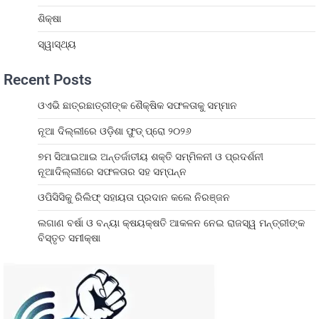
ଶିକ୍ଷା
ସ୍ୱାସ୍ଥ୍ୟ
Recent Posts
ଓଏଭି ଛାତ୍ରଛାତ୍ରୀଙ୍କ ଶୈକ୍ଷିକ ସଫଳତାକୁ ସମ୍ମାନ
ନୂଆ ଦିଲ୍ଲୀରେ ଓଡ଼ିଶା ଫୁଡ୍ ପ୍ରୋ ୨୦୨୬
୭ମ ସିଆଇଆଇ ଅନ୍ତର୍ଜାତୀୟ ଶକ୍ତି ସମ୍ମିଳନୀ ଓ ପ୍ରଦର୍ଶନୀ
ନୂଆଦିଲ୍ଲୀରେ ସଫଳତାର ସହ ସମ୍ପନ୍ନ
ଓପିସିସିକୁ ରିଲିଫ୍ ସହାୟତା ପ୍ରଦାନ କଲେ ନିରଞ୍ଜନ
ଲଗାଣ ବର୍ଷା ଓ ବନ୍ୟା କ୍ଷୟକ୍ଷତି ଆକଳନ ନେଇ ରାଜସ୍ୱ ମନ୍ତ୍ରୀଙ୍କ
ବିସ୍ତୃତ ସମୀକ୍ଷା