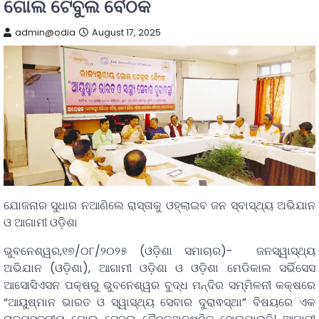
ଗୋଲ ଟେବୁଲ ବୈଠକ
admin@odia
August 17, 2025
ଯୋଜନାର ସୁଧାର ନଆଣିଲେ ରାସ୍ତାକୁ ଓହ୍ଲାଇବ ଜନ ସ୍ବାସ୍ଥ୍ୟ ଅଭିଯାନ
ଓ ଆଗାମୀ ଓଡ଼ିଶା
ଭୁବନେଶ୍ୱର,୧୭/୦୮/୨୦୨୫ (ଓଡ଼ିଶା ସମାଚାର)- ଜନସ୍ୱାସ୍ଥ୍ୟ
ଅଭିଯାନ (ଓଡ଼ିଶା), ଆଗାମୀ ଓଡ଼ିଶା ଓ ଓଡ଼ିଶା ମେଡିକାଲ ସର୍ଭିସେସ
ଆସୋସିଏସନ ପକ୍ଷରୁ ଭୁବନେଶ୍ୱର ବୁଦ୍ଧ ମନ୍ଦିର ସମ୍ମିଳନୀ କକ୍ଷରେ
“ଆୟୁଷ୍ମାନ ଭାରତ ଓ ସ୍ୱାସ୍ଥ୍ୟ ସେବାର ଦୁରାଵସ୍ଥା” ବିଷୟରେ ଏକ