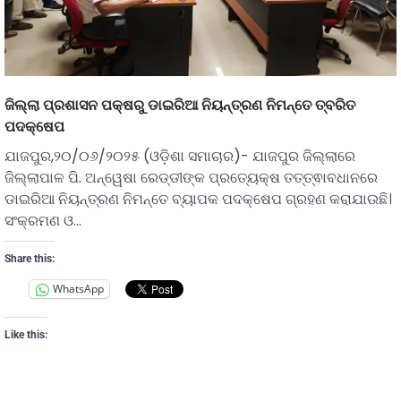
ଜିଲ୍ଲା ପ୍ରଶାସନ ପକ୍ଷରୁ ଡାଇରିଆ ନିୟନ୍ତ୍ରଣ ନିମନ୍ତେ ତ୍ବରିତ
ପଦକ୍ଷେପ
ଯାଜପୁର,୨୦/୦୬/୨୦୨୫ (ଓଡ଼ିଶା ସମାଚାର)- ଯାଜପୁର ଜିଲ୍ଲାରେ
ଜିଲ୍ଲାପାଳ ପି. ଅନ୍ୱେଷା ରେଡ୍ଡୀଙ୍କ ପ୍ରତ୍ୟେକ୍ଷ ତତ୍ତ୍ଵାବଧାନରେ
ଡାଇରିଆ ନିୟନ୍ତ୍ରଣ ନିମନ୍ତେ ବ୍ୟାପକ ପଦକ୍ଷେପ ଗ୍ରହଣ କରାଯାଉଛି।
ସଂକ୍ରମଣ ଓ…
Share this:
WhatsApp
Like this: