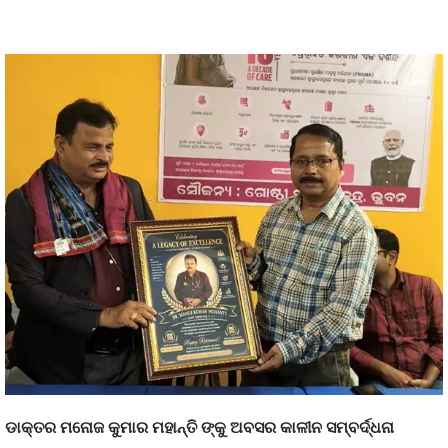
ଡାକ୍ତର ମନୋଜ କୁମାର ମହାନ୍ତି ଙ୍କୁ ଅବସର କାଳୀନ ସମ୍ବର୍ଦ୍ଧନା