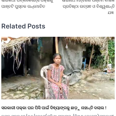
ସାଇକଥା ପବ୍ଲିକେଶନ୍ସ ପକ୍ଷରୁ
ସାଇନାଥ ମନ୍ଦିରର ପଞ୍ଚମ ବାର୍ଷିକ
ପାଞ୍ଚଟି ପୁସ୍ତକ ଉନ୍ମୋଚିତ
ପ୍ରତିଷ୍ଠା ଉତ୍ସଵ ଓ ବିଶ୍ୱଶାନ୍ତି
ଯଜ୍ଞ
Related Posts
ସରକାରୀ ପକ୍କା ଘର ପିସି ପାଇଁ ଦିଵ୍ୟାଙ୍ଗକୁ ଛାଡ଼ୁ ନାହାନ୍ତି ଦଲାଲ !