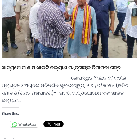
ଖାଦ୍ୟଯୋଗାଣ ଓ ଖାଉଟି କଲ୍ୟାଣ ମନ୍ତ୍ରୀଙ୍କ ନିମାପଡା ଗସ୍ତ
ଗୋପସ୍ଥିତ ‘ମିଲକ ମୁ’ କ୍ଷୀର
ପ୍ଲାଣ୍ଟରେ ଅଚାନକ ପରିଦର୍ଶନ ଭୁବନେଶ୍ୱର, ୨ ୭ /୭/୨୦୨୪ (ଓଡ଼ିଶା
ସମାଚାର/ରଜତ ମହାପାତ୍ର)- ରାଜ୍ୟ ଖାଦ୍ୟଯୋଗାଣ ଏବଂ ଖାଉଟି
କଲ୍ୟାଣ…
Share this:
WhatsApp