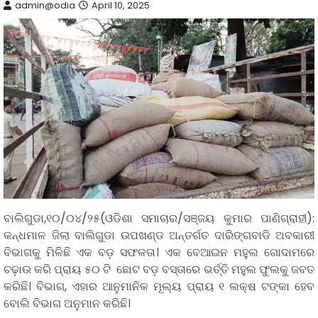
admin@odia
April 10, 2025
ବାଲିଗୁଡା,୧୦/୦୪/୨୫(ଓଡିଶା ସମାଚାର/ସଞ୍ଜୟ କୁମାର ପାଣିଗ୍ରାହୀ):
କନ୍ଧମାଳ ଜିଲା ବାଲିଗୁଡା ଉପଖଣ୍ଡ ଅନ୍ତର୍ଗତ ଦାରିଙ୍ଗବାଡି ଅବକାରୀ
ବିଭାଗକୁ ମିଳିଛି ଏକ ବଡ଼ ସଫଳତା। ଏକ ବେଆଇନ ମହୁଲ ଗୋଦାମରେ
ଚଢ଼ାଉ କରି ପ୍ରାୟ ୫୦ ଟି ଛୋଟ ବଡ଼ ବସ୍ତାରେ ଭର୍ତ୍ତି ମହୁଲ ଫୁଲକୁ ଜବତ
କରିଛି। ବିଭାଗ, ଏହାର ଆନୁମାନିକ ମୂଲ୍ୟ ପ୍ରାୟ ୧ ଲକ୍ଷ ଟଙ୍କା ହେବ
ବୋଲି ବିଭାଗ ଅନୁମାନ କରିଛି।