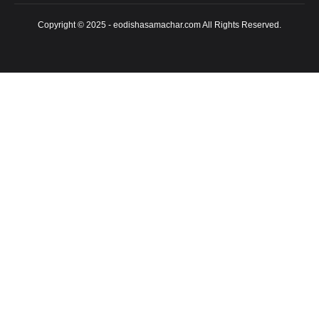
Copyright © 2025 - eodishasamachar.com All Rights Reserved.