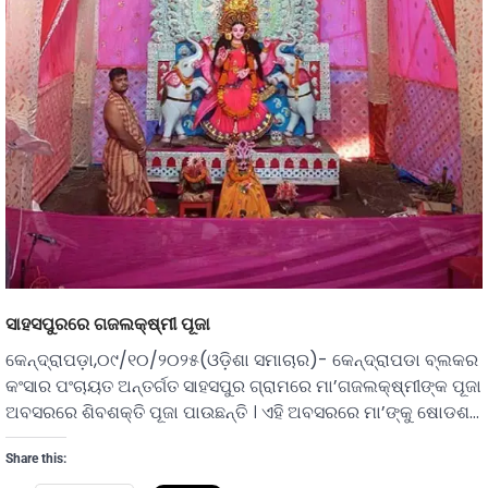
ସାହସପୁରରେ ଗଜଲକ୍ଷ୍ମୀ ପୂଜା
କେନ୍ଦ୍ରାପଡ଼ା,୦୯/୧୦/୨୦୨୫(ଓଡ଼ିଶା ସମାଚାର)- କେନ୍ଦ୍ରାପଡା ବ୍ଲକର
କଂସାର ପଂଚାୟତ ଅନ୍ତର୍ଗତ ସାହସପୁର ଗ୍ରାମରେ ମା’ଗଜଲକ୍ଷ୍ମୀଙ୍କ ପୂଜା
ଅବସରରେ ଶିବଶକ୍ତି ପୂଜା ପାଉଛନ୍ତି । ଏହି ଅବସରରେ ମା’ଙ୍କୁ ଷୋଡଶ…
Share this: