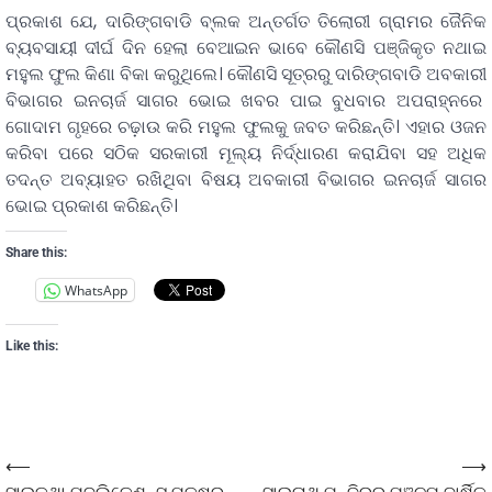
ପ୍ରକାଶ ଯେ, ଦାରିଙ୍ଗବାଡି ବ୍ଲକ ଅନ୍ତର୍ଗତ ତିଲୋରୀ ଗ୍ରାମର ଜୈନିକ
ବ୍ୟବସାୟୀ ଦୀର୍ଘ ଦିନ ହେଲା ବେଆଇନ ଭାବେ କୌଣସି ପଞ୍ଜିକୃତ ନଥାଇ
ମହୁଲ ଫୁଲ କିଣା ବିକା କରୁଥିଲେ। କୌଣସି ସୂତ୍ରରୁ ଦାରିଙ୍ଗବାଡି ଅବକାରୀ
ବିଭାଗର ଇନଚାର୍ଜ ସାଗର ଭୋଇ ଖବର ପାଇ ବୁଧବାର ଅପରାହ୍ନରେ
ଗୋଦାମ ଗୃହରେ ଚଢ଼ାଉ କରି ମହୁଲ ଫୁଲକୁ ଜବତ କରିଛନ୍ତି। ଏହାର ଓଜନ
କରିବା ପରେ ସଠିକ ସରକାରୀ ମୂଲ୍ୟ ନିର୍ଦ୍ଧାରଣ କରାଯିବା ସହ ଅଧିକ
ତଦନ୍ତ ଅବ୍ୟାହତ ରଖିଥିବା ବିଷୟ ଅବକାରୀ ବିଭାଗର ଇନଚାର୍ଜ ସାଗର
ଭୋଇ ପ୍ରକାଶ କରିଛନ୍ତି।
Share this:
WhatsApp
Like this:
⟵
⟶