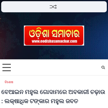
ବିଶେଷ
ବେଆଇନ ମହୁଲ ଗୋଦାମରେ ଅବକାରୀ ଚଢ଼ାଉ
: ଲକ୍ଷାଧିକ ଟଙ୍କାର ମହୁଲ ଜବତ