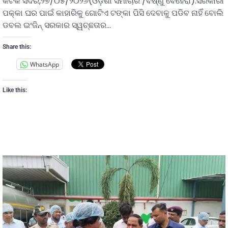
କଟକ ସଦର,୨୭/୦୫/୨୦୨୬(ଓଡ଼ିଶା ସମାଚାର /ବିଷ୍ଣୁ ବେହେରା):ସରକାରୀ
ପକ୍କା ଘର ପାଇଁ କାହାରିକୁ ଗୋଟିଏ ଟଙ୍କା ପିସି ଦେବାକୁ ପଡିବ ନାହିଁ ବୋଲି
ଡବଲ ଇଂଜିନ୍ ସରକାର ସ୍ୱଚ୍ଛତାର…
Share this:
WhatsApp
Like this: