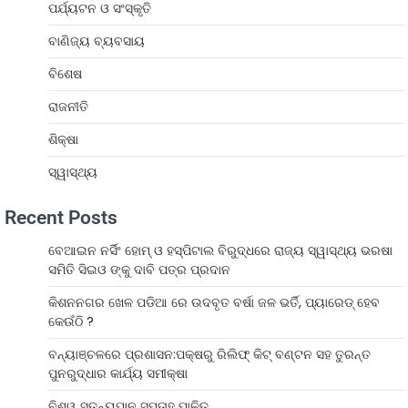
ପର୍ଯ୍ୟଟନ ଓ ସଂସ୍କୃତି
ବାଣିଜ୍ୟ ବ୍ୟବସାୟ
ବିଶେଷ
ରାଜନୀତି
ଶିକ୍ଷା
ସ୍ୱାସ୍ଥ୍ୟ
Recent Posts
ବେଆଇନ ନର୍ସିଂ ହୋମ୍ ଓ ହସ୍ପିଟାଲ ବିରୁଦ୍ଧରେ ରାଜ୍ୟ ସ୍ୱାସ୍ଥ୍ୟ ଭରଷା
ସମିତି ସିଇଓ ଙ୍କୁ ଦାବି ପତ୍ର ପ୍ରଦାନ
କିଶନନଗର ଖେଳ ପଡିଆ ରେ ଉଦବୃତ ବର୍ଷା ଜଳ ଭର୍ତି, ପ୍ୟାରେଡ୍ ହେବ
କେଉଁଠି ?
ବନ୍ୟାଞ୍ଚଳରେ ପ୍ରଶାସନ:ପକ୍ଷରୁ ରିଲିଫ୍ କିଟ୍ ବଣ୍ଟନ ସହ ତୁରନ୍ତ
ପୁନରୁଦ୍ଧାର କାର୍ଯ୍ୟ ସମୀକ୍ଷା
ବିଶ୍ୱ ସ୍ତନ୍ୟପାନ ସପ୍ତାହ ପାଳିତ