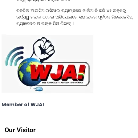
ବଡ଼ବିଲ ଆଇସିଆଇସିଆଇ ବ୍ୟାଙ୍କରେ ଜାଲିଆତି କରି ୪୨ ଲକ୍ଷରୁ
ଉର୍ଦ୍ଧ୍ୱ ଟଙ୍କା ଠକେଇ ଅଭିଯୋଗରେ ବ୍ୟାଙ୍କର ପୂର୍ବତନ ରିଲେସନସିପ୍
ମ୍ୟାନେଜର ଓ ତାଙ୍କ ପିତା ଗିରଫ୍ ।
Member of WJAI
Our Visitor