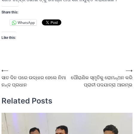
Share this:
WhatsApp
Like this:
⟵
⟶
ସାତ ଦିନ ପରେ ଉଦ୍ଧାର ହେଲେ ନିମା
ପୌରାଣିକ ସ୍ମୃତିକୁ ରୋମନ୍ଥନ କରି
ନନ୍ଦ ପ୍ରଧାନ
ପ୍ରାଚୀ ପଦଯାତ୍ରା ଆରମ୍ଭ
Related Posts