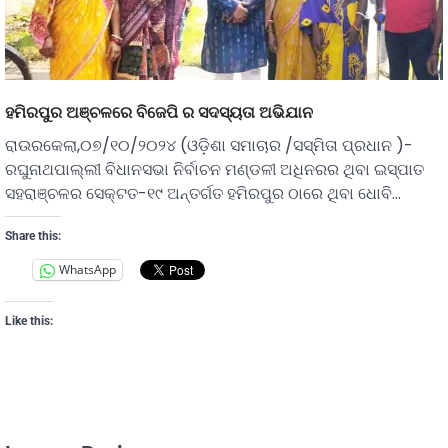
ହମିରପୁର ଅଞ୍ଚଳରେ ବିଜେପି ର ସଦସ୍ୟତା ଅଭିଯାନ
ରାଉରକେଲା,୦୭/୧୦/୨୦୨୪ (ଓଡ଼ିଶା ସମାଚାର /ସସ୍ମିତା ପ୍ରଧାନ )-
ରଘୁନାଥପାଲ୍ଲୀ ବିଧାନସଭା ନିର୍ବାଚନ ମଣ୍ଡଳୀ ଅଧିନରର ଥିବା ଇସ୍ପାତ
ସହରାଞ୍ଚଳର ସେକ୍ଟତ-୧୯ ଅନ୍ତର୍ଗତ ହମିରପୁର ଠାରେ ଥିବା ଧୋବି…
Share this:
WhatsApp
Like this: