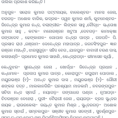
ତାଲିକା ପ୍ରକାଶ କରିଛନ୍ତି ।
ଅନୁଗୁଳ- ସରୋଜ କୁମାର ପଟ୍ଟନାୟକ, ବାଲେଶ୍ବର- ମାନସ ଜେନା,
ବରଗଡ଼- ଅଶୋକ ବାରିକ, ଭଦ୍ରକ- ପୱନ କୁମାର ଶର୍ମା, ଭୁବନେଶ୍ବର-
ଜିତେନ୍ଦ୍ର କୁମାର ନନ୍ଦ, ବଲାଙ୍ଗୀର- ଲିଙ୍କନ ସାହୁ ,ବୌଦ୍ଧ- ସନ୍ତୋଷ
କୁମାର ସାହୁ , କଟକ- ମନୋରଞ୍ଜନ ଖଟୁଆ ,ଦେବଗଡ଼- କାମାକ୍ଷା
ଗଙ୍ଗଦେବ , ଢେଙ୍କାନାଳ- ଗୋପାଳ ଚନ୍ଦ୍ର ପାତ୍ର , ଗଜପତି- ପି.
ପ୍ରସାଦ ରାଓ ,ଗଞ୍ଜାମ- ଦେବେନ୍ଦ୍ର ମହାପାତ୍ର , ଜଗତସିଂହପୁର- ଜ୍ଞାନ
ରଞ୍ଜନ ମହାନ୍ତି , ଝାରସୁଗୁଡ଼ା- ସହିଦ ବେଗ , ଯାଜପୁର- ବାବାଜୀ ଚରଣ ଦାସ,
କଳାହାଣ୍ଡି- ପ୍ରମୋଦ କୁମାର ସାହାଣି , କେନ୍ଦ୍ରାପଡ଼ା- ଭୀମସେନ ଭୂୟାଁ ,
କେନ୍ଦୁଝର- ସୁରେନ୍ଦ୍ର ଜେନା , ଖୋର୍ଦ୍ଧା- ଜିତେନ୍ଦ୍ର ପ୍ରଧାନ ,
କନ୍ଧମାଳ- ପ୍ରତାପ କୁମାର ପାତ୍ର , କୋରାପୁଟ- ରଘୁରାମ ପୋଡାଲ ,
ମୟୁରଭଞ୍ଜ (୧)- ଅନନ୍ତ କୁମାର ଦାସ , ମୟୁରଭଞ୍ଜ (୨)- ଗୌରୀ
ଶଙ୍କର ଦତ୍ତ , ମାଲକାନଗିରି- ଘନଶ୍ୟାମ ମାଡକାମି , ନବରଙ୍ଗପୁର-
ସଚିଦା ନନ୍ଦ ସ୍ବାଇଁ , ନୟାଗଡ଼- ଗଙ୍ଗାଧର ପଣ୍ଡା , ନୂଆପଡ଼ା-
ଚିତରଞ୍ଜନ ବେହେରା , ପୁରୀ- ବୈରାଗୀ ଜେନା , ରାୟଗଡ଼ା- ବ୍ରଜ ସୁନ୍ଦର
ନାୟକ , ରାଉରକେଲା- ଜୟନ୍ତ କୁମାର ମିଶ୍ର , ସୁନ୍ଦରଗଡ଼- ଅଶୋକ
କୁମାର ସ୍ବାଇଁ , ସମ୍ବଲପୁର- ସଞ୍ଜୀବ କୁମାର ସଡଙ୍ଗୀ , ସୁବର୍ଣ୍ଣପୁର-
ସରତ ଚନ୍ଦ୍ର ଭୋଇ ଙ୍କୁ ରିଟର୍ଣ୍ଣିଂଅଫିସର ନିଯୁକ୍ତ କରାଯାଇଛି ।