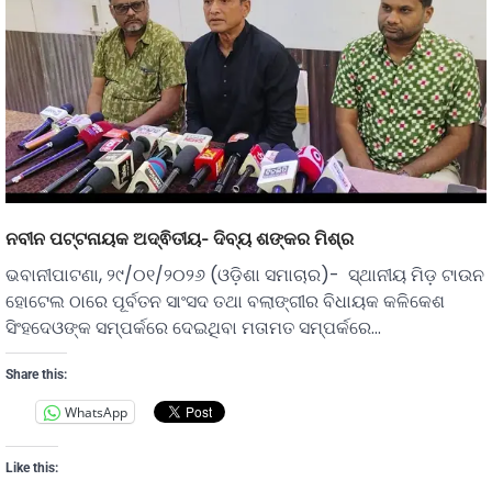
ନବୀନ ପଟ୍ଟନାୟକ ଅଦ୍ଵିତୀୟ- ଦିବ୍ୟ ଶଙ୍କର ମିଶ୍ର
ଭବାନୀପାଟଣା, ୨୯/୦୧/୨୦୨୬ (ଓଡ଼ିଶା ସମାଚାର)- ସ୍ଥାନୀୟ ମିଡ଼ ଟାଉନ
ହୋଟେଲ ଠାରେ ପୂର୍ବତନ ସାଂସଦ ତଥା ବଲାଙ୍ଗୀର ବିଧାୟକ କଳିକେଶ
ସିଂହଦେଓଙ୍କ ସମ୍ପର୍କରେ ଦେଇଥିବା ମତାମତ ସମ୍ପର୍କରେ…
Share this:
WhatsApp
Like this: