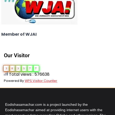
Member of WJAI
Our Visitor
3
0
3
5
7
7
Total views : 576638
Powered By
WPS Visitor Counter
Eodishasamachar.com is a project launched by the
Eodishasamachar aimed at providing internet users with the