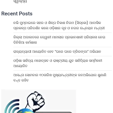
ସ୍ୱାସ୍ଥ୍ୟ
Recent Posts
ନଭି ମୁମ୍ବାଇରେ ସହର ଓ ଶିଳ୍ପ ବିକାଶ ନିଗମ (ସିଡ୍‌କୋ) ଆବାସିକ
ପ୍ରକଳ୍ପ ପରିଦର୍ଶନ କଲେ ଓଡ଼ିଶାର ଗୃହ ଓ ନଗର ଉନ୍ନୟନ ମନ୍ତ୍ରୀ
ଜିଲ୍ଲା ଅଦାଲତରେ ଦେୱାନୀ ମାମଲାର ପ୍ରଭାବଶାଳୀ ପରିଚାଳନା ନେଇ
ଦିନିକିଆ କର୍ମଶାଳା
ରାଜ୍ୟବ୍ୟାପୀ ଆୟୋଜିତ ହେବ “ଘରେ ଘରେ ତ୍ରିରଙ୍ଗା” ଅଭିଯାନ
ଓଡ଼ିଶା ସାହିତ୍ୟ ମହୋତ୍ସବ ଓ ରାଷ୍ଟ୍ରୀୟ ଯୁବ ସାହିତ୍ୟିକ ସମ୍ମିଳନୀ
ଆୟୋଜିତ
ଆସନ୍ତା ସୋମବାର ୧୦ତାରିଖ ମୁଖ୍ୟମନ୍ତ୍ରୀଙ୍କ ଜନଅଭିଯୋଗ ଶୁଣାଣି
ବନ୍ଦ ରହିବ