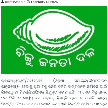
admin@odia
February 19, 2025
ଭୁବନେଶ୍ୱର,୧୮/୦୨/୨୦୨୫ (ଓଡ଼ିଶା ସମାଚାର/ଦୀପ୍ତିରଂଜନ
କାନୁନଗୋ)- ହେବାକୁ ଥିବା ବିଜୁ ଜନତା ଦଳର ସାଙ୍ଗଠନିକ ନିର୍ବାଚନ ପାଇଁ
ଜିଲ୍ଲାୱାରୀ ରିଟର୍ଣ୍ଣିଂଅଫିସର ନିଯୁକ୍ତ କରାଯାଇଛି। ଏ ନେଇ ବିଜୁ ଜନତା
ଦଳ ନିର୍ବାଚନ କାର୍ୟ୍ୟ।ଳୟ ପକ୍ଷରୁ ବିଜ୍ଞପ୍ତି ପ୍ରକାଶ ପାଇଛି। ରାଜ୍ୟ
ରିଟର୍ଣ୍ଣିଂଅଫିସର ପ୍ରତାପ କେଶରୀ ଦେବ୍ ଏହି ରିଟର୍ଣ୍ଣିଂ ଅଫିସର ମାନଙ୍କ