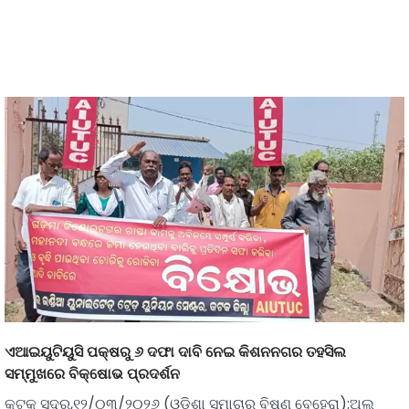
ଏଆଇୟୁଟିୟୁସି ପକ୍ଷରୁ ୬ ଦଫା ଦାବି ନେଇ କିଶନନଗର ତହସିଲ
ସମ୍ମୁଖରେ ବିକ୍ଷୋଭ ପ୍ରଦର୍ଶନ
କଟକ ସଦର,୧୨/୦୩/୨୦୨୬ (ଓଡ଼ିଶା ସମାଚାର ବିଷ୍ଣୁ ବେହେରା):ଅଲ୍