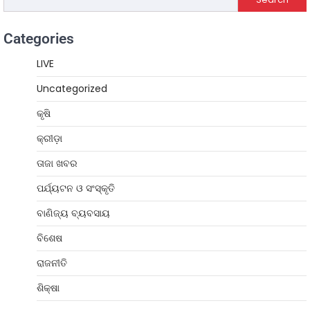
Categories
LIVE
Uncategorized
କୃଷି
କ୍ରୀଡ଼ା
ତାଜା ଖବର
ପର୍ଯ୍ୟଟନ ଓ ସଂସ୍କୃତି
ବାଣିଜ୍ୟ ବ୍ୟବସାୟ
ବିଶେଷ
ରାଜନୀତି
ଶିକ୍ଷା