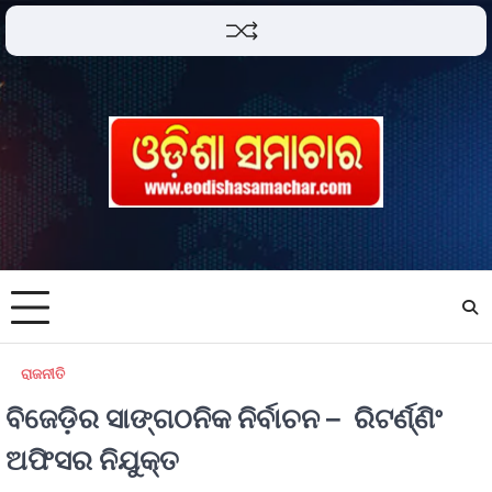
ରାଜନୀତି
ବିଜେଡ଼ିର ସାଙ୍ଗଠନିକ ନିର୍ବାଚନ – ରିଟର୍ଣ୍ଣିଂ
ଅଫିସର ନିଯୁକ୍ତ