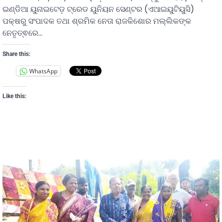
ଇଣ୍ଡିଆ ୟୁନାଇଟେଡ଼ ଟ୍ରେଡ ୟୁନିୟନ ସେଣ୍ଟର (ଏଆଇୟୁଟିୟୁସି)
ପକ୍ଷରୁ ସଂପାଦକ ତଥା ଶ୍ରମିକ ନେତା ରାଜକିଶୋର ମଲ୍ଲିକଙ୍କ
ନେତୃତ୍ଵରେ…
Share this:
WhatsApp
Like this: