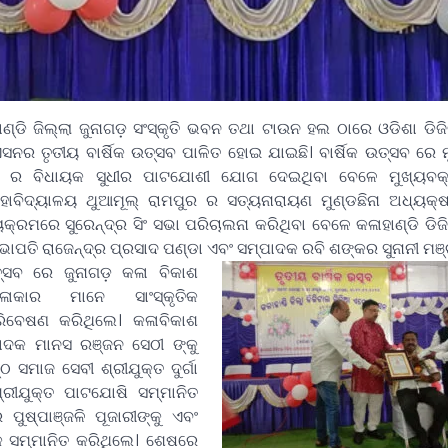
ଡି ଜିଲ୍ଲା ଜୁନାଗଡ଼ ସଂସ୍କୃତି ଭବନ ତଥା ଟାଉନ ହଲ ଠାରେ ଓଡିଶା ଡିଜ
ିଏସନର ତୃତୀୟ ବାର୍ଷିକ ଉତ୍ସବ ପାଳିତ ହୋଇ ଯାଇଛି।
ବାର୍ଷିକ ଉତ୍ସବ ରେ 
ଡ ର ବିଧାୟକ ସୁଧୀର ପାଟଯୋଶୀ ଯୋଗ ଦେଇଥିବା ବେଳେ ମୁଖ୍ୟବକ
ମହାବିଦ୍ୟାଳୟ ଥୁଆମୂଲ୍ ରାମପୁର ର ସତ୍ୟନାରାୟଣ ମୁଣ୍ଡଛିନା ଅଧ୍ୟକ
୍ୟକ୍ରମରେ ସୁରେନ୍ଦ୍ର ସିଂ ସଭା ପରିଚାଲନା କରିଥିବା ବେଳେ କଳାହାଣ୍ଡି ଡି
ତି ରାଜେନ୍ଦ୍ର ପ୍ରସାଦ ପଣ୍ଡା ଏବଂ ସମ୍ପାଦକ ରବି ଶଙ୍କର ସୁନାନୀ ମଞ୍ଚ
ଉତ୍ସବ ରେ ଜୁନାଗଡ଼ କଳା ବିକାଶ
ଳାକାର ମାନେ ସାଂସ୍କୃତିକ
ରିବେଷଣ କରିଥିଲେ। କଳାବିକାଶ
ାଦକ ମାନସ ରଞ୍ଜନ ସେଠୀ ଙ୍କୁ
 ସମାଜ ସେବୀ ଶ୍ରୀଯୁକ୍ତ ଦୁର୍ଗା
ରୀଯୁକ୍ତ ପାଟଯୋଷି ସମ୍ମାନିତ
ୁଷ୍ପାଞ୍ଜଳି ପୂଜାରୀଙ୍କୁ ଏବଂ
 ସମ୍ମାନିତ କରିଥିଲେ। ଶେଷରେ