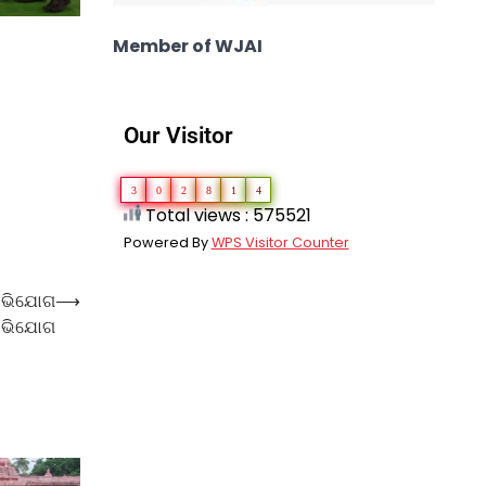
Member of WJAI
Our Visitor
3
0
2
8
1
4
Total views : 575521
Powered By
WPS Visitor Counter
 ଅଭିଯୋଗ
⟶
 ଅଭିଯୋଗ