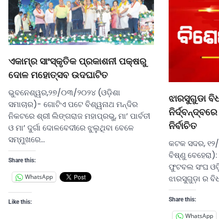
ଏକାମ୍ର ସାଂସ୍କୃତିକ ପ୍ରକାଶନୀ ପକ୍ଷରୁ
ଦୋଳ ମହୋତ୍ସବ ଉଦଘାଟିତ
ଭୁବନେଶ୍ୱର,୨୭/୦୩/୨୦୨୪ (ଓଡ଼ିଶା
ଝାରସୁଗୁଡା ବ
ସମାଚାର)- ଗୋଟିଏ ପଟେ ବିଶ୍ୱନାଥ ମନ୍ଦିର
ନିର୍ଦ୍ବନ୍ଦ୍ବର
ନିକଟରେ ଶ୍ରୀ ଲିଙ୍ଗରାଜ ମହାପ୍ରଭୁ, ମା’ ପାର୍ବତୀ
ନିର୍ବାଚିତ
ଓ ମା’ ଦୁର୍ଗା ଦୋଳବେଦୀରେ ଝୁଲୁଥିବା ବେଳେ
ସମ୍ମୁଖରେ…
କଟକ ସଦର, ୧୨/
ବିଷ୍ଣୁ ବେହେରା)
Share this:
ଫୁଟବଲ ସଂଘ ଓଡ଼
WhatsApp
ଝାରସୁଗୁଡ଼ା ର ବ
Share this:
Like this:
WhatsApp