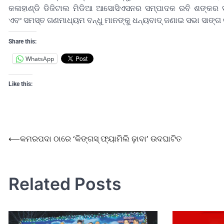
କଳାହାଣ୍ଡି ଡିଜିଟାଲ ମିଡିଆ ଆସୋସିଏସନର ସମ୍ପାଦକ ରବି ଶଙ୍କର ସୁ
ଏବଂ ସମସ୍ତ ଗଣମାଧ୍ୟମ ବନ୍ଧୁ ମାନଙ୍କୁ ଧନ୍ୟବାଦ୍ ଜଣାଇ ସଭା ସାଙ୍ଗ 
Share this:
WhatsApp
Like this:
⟵
କମରପଦା ଠାରେ ‘କିଙ୍ଗସ୍ ଫ୍ୟାମିଲି ଢ଼ାବା’ ଉଦଘାଟିତ
Related Posts