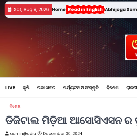
Sat, Aug 8, 2026
Home
Read in English
Abhijoga Sa
LIVE
କୃଷି
ତାଜା ଖବର
ପର୍ଯ୍ୟଟନ ଓ ସଂସ୍କୃତି
ବିଶେଷ
ରାଜନୀ
ବିଶେଷ
ଡିଜିଟାଲ ମିଡ଼ିଆ ଆସୋସିଏସନ ର ତ
admin@odia
December 30, 2024