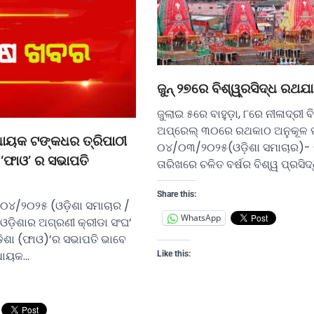
ଜୁନ୍ ୨୭ରେ ବିଶ୍ୱ୍ରସିଦ୍ଧ ରଥଯା
ଜୁଲାଇ ୫ରେ ବାହୁଡ଼ା, ୮ରେ ନୀଳାଦ୍ରୀ ବ
ଅପ୍ରେଲ୍ ୩୦ରେ ରଥକାଠ ଅନୁକୂଳ ପ
ିଧାୟକ ଟଙ୍କଧର ତ୍ରିପାଠୀ
୦୪/୦୩/୨୦୨୫(ଓଡ଼ିଶା ସମାଚାର)- 
େ ‘ଫାଓ’ ର ସଭାପତି
ତାରିଖରେ ଚଳିତ ବର୍ଷର ବିଶ୍ୱ ପ୍ରସିଦ
Share this:
୦୪/୨୦୨୫ (ଓଡ଼ିଶା ସମାଚାର /
WhatsApp
: ଓଡ଼ିଶାର ଅଗ୍ରଣୀ କ୍ରୀଡା ସଂଘ’
ିଶା (ଫାଓ)’ର ସଭାପତି ଭାବେ
ିଧାୟକ…
Like this: