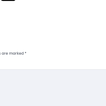
ds are marked
*