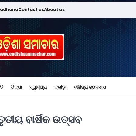
madhana
Contact us
About us
ତି
ଶିକ୍ଷା
ସ୍ୱାସ୍ଥ୍ୟ
କ୍ରୀଡ଼ା
ବାଣିଜ୍ୟ ବ୍ୟବସାୟ
ୃତୀୟ ବାର୍ଷିକ ଉତ୍ସବ