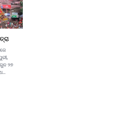
ତ୍ରା
ିଜେ
ୁରୀ,
ଜୁନ ୨୭
୍ଧ…