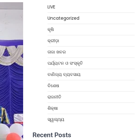
LIVE
Uncategorized
କୃଷି
କ୍ରୀଡ଼ା
ତାଜା ଖବର
ପର୍ଯ୍ୟଟନ ଓ ସଂସ୍କୃତି
ବାଣିଜ୍ୟ ବ୍ୟବସାୟ
ବିଶେଷ
ରାଜନୀତି
ଶିକ୍ଷା
ସ୍ୱାସ୍ଥ୍ୟ
Recent Posts