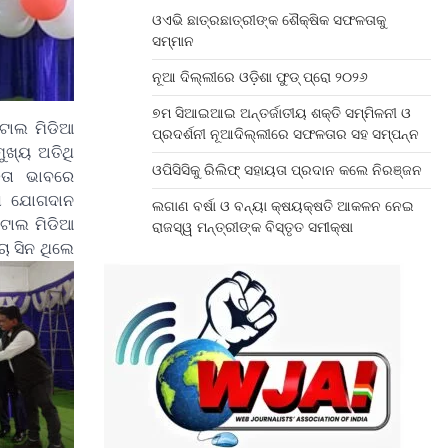
ଓଏଭି ଛାତ୍ରଛାତ୍ରୀଙ୍କ ଶୈକ୍ଷିକ ସଫଳତାକୁ
ସମ୍ମାନ
ନୂଆ ଦିଲ୍ଲୀରେ ଓଡ଼ିଶା ଫୁଡ୍ ପ୍ରୋ ୨୦୨୬
୭ମ ସିଆଇଆଇ ଅନ୍ତର୍ଜାତୀୟ ଶକ୍ତି ସମ୍ମିଳନୀ ଓ
ିଟାଲ ମିଡିଆ
ପ୍ରଦର୍ଶନୀ ନୂଆଦିଲ୍ଲୀରେ ସଫଳତାର ସହ ସମ୍ପନ୍ନ
ମୁଖ୍ୟ ଅତିଥି
ଓପିସିସିକୁ ରିଲିଫ୍ ସହାୟତା ପ୍ରଦାନ କଲେ ନିରଞ୍ଜନ
୍ତା ଭାବରେ
୍ଷ ଯୋଗଦାନ
ଲଗାଣ ବର୍ଷା ଓ ବନ୍ୟା କ୍ଷୟକ୍ଷତି ଆକଳନ ନେଇ
ଜିଟାଲ ମିଡିଆ
ରାଜସ୍ୱ ମନ୍ତ୍ରୀଙ୍କ ବିସ୍ତୃତ ସମୀକ୍ଷା
ା ସିନ ଥିଲେ