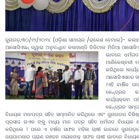
ଜୁନାଗଡ଼,୩୦/୧୨/୨୦୨୪ (ଓଡ଼ିଶା ସମାଚାର /ରାକେଶ ବେମାଲ)- କଳାହାଣ୍
ଆସୋସିଏସନ୍ ଦ୍ୱାରା ଅନୁବନ୍ଧିତ କଳାହାଣ୍ଡି ଡିଜିଟାଲ ମିଡିଆ ଆସୋସ
ଭାବରେ ଧର୍ମଗ
ମାଣିକେଶ୍ବରୀ 
କରିଥିଲେ ।କାର୍ଯ
ଆସୋସିଏସନର ସଭାପ
।
ଏହି ବାର୍ଷିକ 
କେନ୍ଦ୍ରର କ
କାର୍ଯ୍ୟକ୍ରମ ପ
କେନ୍ଦ୍ରର ସମ୍ପ
ବିଧାୟକ ମାନପତ୍ର ସହିତ ସମ୍ମାନିତ କରିଥିଲେ ଏବଂ ଜୁନାଗଡର ବିଶିଷ୍ଠ
ପ୍ରସାଦ ନାଏକ ଙ୍କୁ ମଧ୍ୟ ମାନ ପତ୍ର ସହିତ ଧର୍ମଗଡ ବିଧାୟକ ଶ୍
କରିଥିଲେ । ପରେ ଏ ବର୍ଷର ସଫଳ ମହିଳା ଚାଷୀ ଭାବରେ ଜୁନାଗଡ଼ର ପ
ଜୟପାଟଣାର ପ୍ରାଣ ରଞ୍ଜନ ନାୟକଙ୍କୁ ସଫଳ ଚାଷୀ ଭାବରେ ବିଧାୟକ