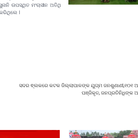
ନାନି ଉପସ୍ଥିତ ମଂଚାସୀନ ଅତିଥି
କରିଥିଲେ ।
ସଦର ଵ୍ଲକରେ କଟକ ଜିଲ୍ଲାପାଳଙ୍କ ଯୁଗ୍ମ ଜନଶୁଣାଣୀ,୧୦୧
ପଞ୍ଜିକୃତ, ଜନପ୍ରତିନିଧିଙ୍କ