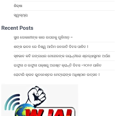
ଶିକ୍ଷା
ସ୍ୱାସ୍ଥ୍ୟ
Recent Posts
ସୁନା ଦୋକାନୀଙ୍କ କାର ଉପରକୁ ଗୁଳିମାଡ଼ –
ଶଙ୍ଖ ଭବନ ରେ ବିଶ୍ୱ ଆଦିମ ଜନଜାତି ଦିବସ ପାଳିତ ।
ସ୍ଵଭାବ କବି ଗଙ୍ଗାଧର ମେହେରଙ୍କ ଜୟନ୍ତୀରେ ଶ୍ରଦ୍ଧାସୁମନ ଅର୍ପଣ
ଇଫୁନା ଓ ଉଫୁନା ପକ୍ଷରୁ ଅଗଷ୍ଟ କ୍ରାନ୍ତି ଦିବସ -୨୦୨୬ ପାଳିତ
ରୋଟାରି କ୍ଲବ ଭୁବନେଶ୍ବର ମେଟ୍ରୋଙ୍କ ଅଧିଷ୍ଠାନ ଉତ୍ସବ ।