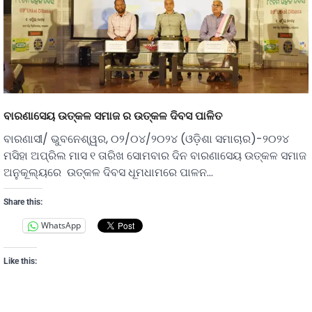
ବାରଣାସେୟ ଉତ୍କଳ ସମାଜ ର ଉତ୍କଳ ଦିବସ ପାଳିତ
ବାରଣାସୀ/ ଭୁବନେଶ୍ୱର, ୦୨/୦୪/୨୦୨୪ (ଓଡ଼ିଶା ସମାଚାର)-୨୦୨୪
ମସିହା ଅପ୍ରିଲ ମାସ ୧ ତାରିଖ ସୋମବାର ଦିନ ବାରଣାସେୟ ଉତ୍କଳ ସମାଜ
ଅନୁକୂଲ୍ୟରେ ଉତ୍କଳ ଦିବସ ଧୂମଧାମରେ ପାଳନ…
Share this:
WhatsApp
Like this: