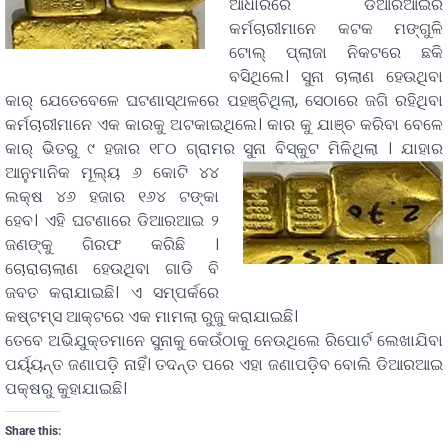
ଆଧାରରେ ଡିଆରଆଇର
କର୍ମଚାରୀମାନେ କଟକ ମଙ୍ଗୁଳି
ଟୋଲ୍ ପ୍ଲାଜା ନିକଟରେ ଛକି
ବସିଥିଲେ। ସୁନା ଚାଲାଣ ହେଉଥିବା
କାର୍ ଯେତେବେଳେ ଘଟଣାସ୍ଥଳରେ ପହଞ୍ଚିଥିଲା, ସେଠାରେ ଜଗି ରହିଥିବା
କର୍ମଚାରୀମାନେ ଏକ କାରକୁ ଅଟକାଇଥିଲେ। କାର କୁ ଯାଞ୍ଚ କରିବା ବେଳେ
କାର୍ ଭିତରୁ ୯ ହଜାର ୧୮୦ ଗ୍ରାମର ସୁନା ବିସ୍କୁଟ ମିଳିଥିଲା ।
ଯାହାର
ଆନୁମାନିକ ମୂଲ୍ୟ ୬ କୋଟି ୪୪
ଲକ୍ଷ ୪୬ ହଜାର ୧୬୪ ଟଙ୍କା
ହେବ। ଏହି ଘଟଣାରେ ଡିଆରଆଇ ୨
ଜଣଙ୍କୁ ଗିରଫ କରିଛି ।
ଚୋରାଚାଲାଣ ହେଉଥିବା ଗାଡି ବି
ଜବତ କରାଯାଇଛି। ଏ ସମ୍ପର୍କରେ
କଷ୍ଟମ୍ସ ଆକ୍ଟରେ ଏକ ମାମଲା ରୁଜୁ କରାଯାଇଛି।
ତେବେ ଅଭିଯୁକ୍ତମାନେ ସୁନାକୁ କେଉଁଠାକୁ ନେଉଥିଲେ ରିପୋର୍ଟ ଲେଖାଯିବା
ପର୍ୟ୍ୟନ୍ତ ଜଣାପଡ଼ି ନାହିଁ। ତଦନ୍ତ ପରେ ଏହା ଜଣାପଡ଼ିବ ବୋଲି ଡିଆରଆଇ
ପକ୍ଷରୁ କୁହାଯାଇଛି।
Share this: