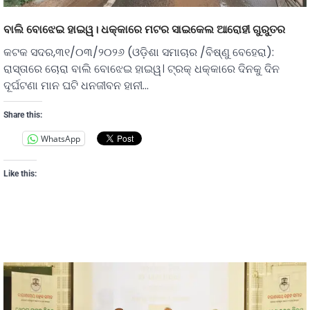
ବାଲି ବୋଝେଇ ହାଇୱ। ଧକ୍କାରେ ମଟର ସାଇକେଲ ଆରୋହୀ ଗୁରୁତର
କଟକ ସଦର,୩୧/୦୩/୨୦୨୬ (ଓଡ଼ିଶା ସମାଚାର /ବିଷ୍ଣୁ ବେହେରା):
ରାସ୍ତାରେ ଚୋରା ବାଲି ବୋଝେଇ ହାଇୱ‌। ଟ୍ରକ୍ ଧକ୍କାରେ ଦିନକୁ ଦିନ
ଦୂର୍ଘଟଣା ମାନ ଘଟି ଧନଜୀବନ ହାନୀ…
Share this:
WhatsApp
Like this: