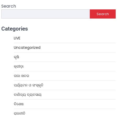
Search
Search
Categories
LIVE
Uncategorized
କୃଷି
କ୍ରୀଡ଼ା
ତାଜା ଖବର
ପର୍ଯ୍ୟଟନ ଓ ସଂସ୍କୃତି
ବାଣିଜ୍ୟ ବ୍ୟବସାୟ
ବିଶେଷ
ରାଜନୀତି