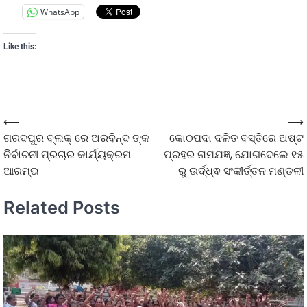
WhatsApp
Like this:
⟵
⟶
ଗରଦପୁର ବ୍ଲକ୍ ରେ ଅରବିନ୍ଦ ଙ୍କ
କୋଠପଦା ଦଳିତ ବସ୍ତିରେ ଅଷ୍ଟ
ନିର୍ବାଚନୀ ପ୍ରଚାର କାର୍ଯ୍ୟକ୍ରମ
ପ୍ରହର ନାମଯଜ୍ଞ, ଯୋଗଦେଲେ ୧୫
ଆରମ୍ଭ
ରୁ ଉର୍ଦ୍ଧ୍ଵ ସଂକୀର୍ତ୍ତନ ମଣ୍ଡଳୀ
Related Posts