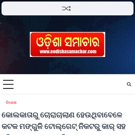
ବିଶେଷ
କୋଲକାତାରୁ ଚୋରାଚାଲାଣ ହେଉଥିବାବେଳେ
କଟକ ମଙ୍ଗୁଳି ଟୋଲ୍ଗେଟ୍ ନିକଟରୁ କାର୍ ସହ