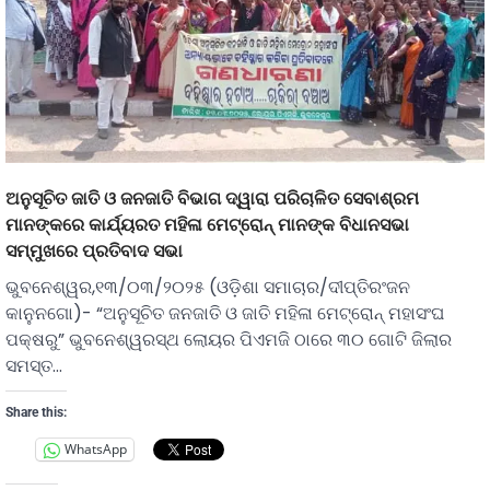
ଅନୁସୂଚିତ ଜାତି ଓ ଜନଜାତି ବିଭାଗ ଦ୍ୱାରା ପରିଚାଳିତ ସେବାଶ୍ରମ
ମାନଙ୍କରେ କାର୍ଯ୍ୟରତ ମହିଳା ମେଟ୍ରୋନ୍ ମାନଙ୍କ ବିଧାନସଭା
ସମ୍ମୁଖରେ ପ୍ରତିବାଦ ସଭା
ଭୁବନେଶ୍ୱର,୧୩/୦୩/୨୦୨୫ (ଓଡ଼ିଶା ସମାଚାର/ଦୀପ୍ତିରଂଜନ
କାନୁନଗୋ)- “ଅନୁସୂଚିତ ଜନଜାତି ଓ ଜାତି ମହିଳା ମେଟ୍ରୋନ୍ ମହାସଂଘ
ପକ୍ଷରୁ” ଭୁବନେଶ୍ୱରସ୍ଥ ଲୋୟର ପିଏମଜି ଠାରେ ୩୦ ଗୋଟି ଜିଲାର
ସମସ୍ତ…
Share this:
WhatsApp