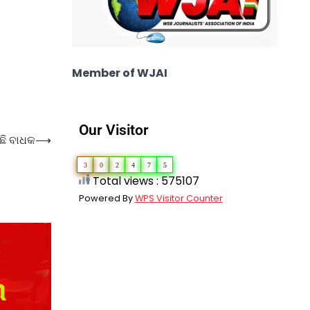
Member of WJAI
Our Visitor
ିଛି ବାଧକ
⟶
3
0
2
4
7
5
Total views : 575107
Powered By
WPS Visitor Counter