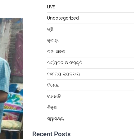
LIVE
Uncategorized
କୃଷି
କ୍ରୀଡ଼ା
ତାଜା ଖବର
ପର୍ଯ୍ୟଟନ ଓ ସଂସ୍କୃତି
ବାଣିଜ୍ୟ ବ୍ୟବସାୟ
ବିଶେଷ
ରାଜନୀତି
ଶିକ୍ଷା
ସ୍ୱାସ୍ଥ୍ୟ
Recent Posts