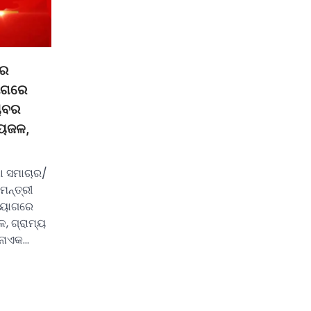
ଟର
ୟୋଗରେ
୍ୟବର
ୀୟଜଳ,
ା ସମାଚାର/
ମନ୍ତ୍ରୀ
ିୟୋଗରେ
, ଗ୍ରାମ୍ୟ
 ନାଏକ…