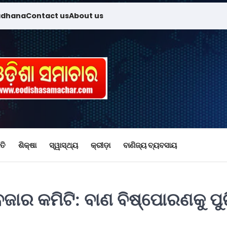
adhana
Contact us
About us
ତି
ଶିକ୍ଷା
ସ୍ୱାସ୍ଥ୍ୟ
କ୍ରୀଡ଼ା
ବାଣିଜ୍ୟ ବ୍ୟବସାୟ
ଜାର କମିଟି: ବାଣ ବିଷ୍ପୋରଣକୁ ପୁର