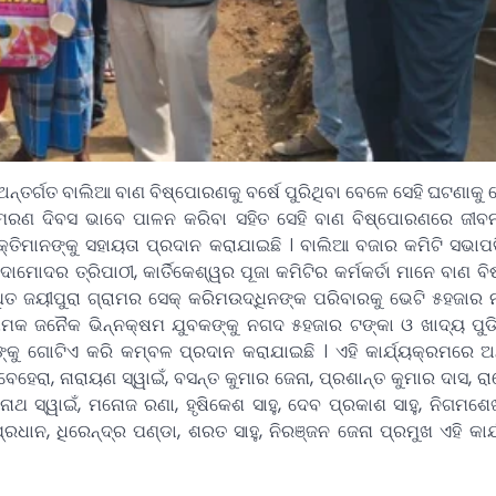
ନ୍ତର୍ଗତ ବାଲିଆ ବାଣ ବିଷ୍ପୋରଣକୁ ବର୍ଷେ ପୁରିଥିବା ବେଳେ ସେହି ଘଟଣାକୁ
ରୁ ସ୍ମରଣ ଦିବସ ଭାବେ ପାଳନ କରିବା ସହିତ ସେହି ବାଣ ବିଷ୍ପୋରଣରେ ଜୀବ
ୟକ୍ତିମାନଙ୍କୁ ସହାୟତା ପ୍ରଦାନ କରାଯାଇଛି । ବାଲିଆ ବଜାର କମିଟି ସଭା
 ଦାମୋଦର ତ୍ରିପାଠୀ, କାର୍ତିକେଶ୍ୱର ପୂଜା କମିଟିର କର୍ମକର୍ତା ମାନେ ବାଣ
ିତ ଜୟୀପୁରା ଗ୍ରାମର ସେକ୍ କରିମଉଦ୍ଧିନଙ୍କ ପରିବାରକୁ ଭେଟି ୫ହଜାର
ନାମକ ଜନୈକ ଭିନ୍ନକ୍ଷମ ଯୁବକଙ୍କୁ ନଗଦ ୫ହଜାର ଟଙ୍କା ଓ ଖାଦ୍ୟ ପୁ
 ଗୋଟିଏ କରି କମ୍ବଳ ପ୍ରଦାନ କରାଯାଇଛି । ଏହି କାର୍ଯ୍ୟକ୍ରମରେ ଅ
େହେରା, ନାରାୟଣ ସ୍ୱାଇଁ, ବସନ୍ତ କୁମାର ଜେନା, ପ୍ରଶାନ୍ତ କୁମାର ଦାସ, ର
ୋମନାଥ ସ୍ୱାଇଁ, ମନୋଜ ରଣା, ହୃଷିକେଶ ସାହୁ, ଦେବ ପ୍ରକାଶ ସାହୁ, ନିଗମଶେ
ରଧାନ, ଧିରେନ୍ଦ୍ର ପଣ୍ଡା, ଶରତ ସାହୁ, ନିରଞ୍ଜନ ଜେନା ପ୍ରମୁଖ ଏହି କାର