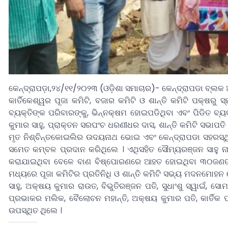
କେନ୍ଦ୍ରାପଡ଼ା,୨୪/୧୧/୨୦୨୩ (ଓଡ଼ିଶା ସମାଚାର)- କେନ୍ଦ୍ରାପଡା ବ୍ଲକ ଅ
କାର୍ତିକେଶ୍ୱର ପୂଜା କମିଟି, ବଜାର କମିଟି ଓ ଶାନ୍ତି କମିଟି ପକ୍ଷ
ବ୍ୟକ୍ତିଙ୍କ ପରିବାରଙ୍କୁ, ଭିନ୍ନକ୍ଷମ ହୋଇପଡିଥିବା ଏବଂ ପିଡିତ ବ୍
କୁମାର ସାହୁ, ପ୍ରାକ୍ତନ ସରପଂଚ ଧରଣୀଧର ଦାସ, ଶାନ୍ତି କମିଟି ସଭାପତି
ମୃତ ନିଶ୍ଚିନ୍ତକୋଇଲିର ଉଦୟନାଥ ଭୋଇ ଏବଂ କେନ୍ଦ୍ରାପଡା ସହରସ୍ଥ
ସମେତ କମ୍ବଳ ପ୍ରଦାନ କରିଥିଲେ । ଏଥିସହିତ ସୌମ୍ୟରଞ୍ଜନ ସାହୁ 
କରାଯାଇଥିବା ବେଳେ ବାଣ ବିଷ୍ପୋରଣରେ ଆହତ ହୋଇଥିବା ୩୦ଜଣଙ୍କୁ
ମଧ୍ୟରେ ପୂଜା କମିଟିର ପ୍ରତିନିଧି ଓ ଶାନ୍ତି କମିଟି ସଭ୍ୟ ମଦନମୋହନ ବ
ସାହୁ, ଅକ୍ଷୟ କୁମାର ରାଉତ, ବିଭୁତିରଞ୍ଜନ ପତି, ସୁଧାଂଶୁ ସ୍ୱାଇଁ, ସ
ପ୍ରଭାକର ମଲିକ, ବୈଲୋଚନ ମହାନ୍ତି, ଅକ୍ଷୟ କୁମାର ପତି, କାର୍ତିକ ପ୍
ଉପସ୍ଥିତ ଥିଲେ ।