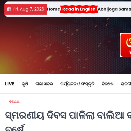
Fri, Aug 7, 2026
Home
Read in English
Abhijoga Sam
LIVE
କୃଷି
ତାଜା ଖବର
ପର୍ଯ୍ୟଟନ ଓ ସଂସ୍କୃତି
ବିଶେଷ
ରାଜନୀ
ବିଶେଷ
ସ୍ମରଣୀୟ ଦିବସ ପାଳିଲା ବାଲିଆ ବ
ବର୍ଷେ