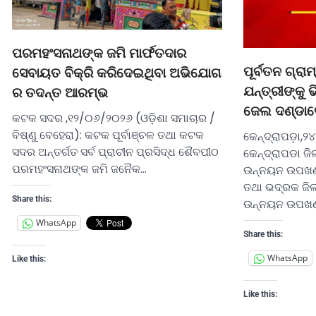
ପରମହଂସନାଥଙ୍କ ଜମି ମାର୍ଫତଦାର
ପୂର୍ବତନ ଗ୍ର
ସେବାୟତ ବିକ୍ରି କରିଦେଇଥିବା ଅଭିଯୋଗ
ଯନ୍ତ୍ରୀଙ୍କୁ ଭ
ର ତଦନ୍ତ ଆରମ୍ଭ
ଜେଲ ଦଣ୍ଡା
କଟକ ସଦର ,୧୨/୦୬/୨୦୨୬ (ଓଡ଼ିଶା ସମାଚାର /
ବିଷ୍ଣୁ ବେହେରା): କଟକ ପୂର୍ବାଞ୍ଚଳ ତଥା କଟକ
କେନ୍ଦ୍ରାପଡ଼ା,୨
ସଦର ଅନ୍ତର୍ଗତ ସର୍ବ ପ୍ରାଚୀନ ପ୍ରସିଦ୍ଧ ଶୈବପୀଠ
କେନ୍ଦ୍ରାପଡା ଜି
ପରମହଂସନାଥଙ୍କ ଜମି ଜନୈକ…
ଉନ୍ନୟନ ଉପଖଣ୍ଡ
ତଥା ଭଦ୍ରକ ଜିଲ
Share this:
ଉନ୍ନୟନ ଉପଖଣ
WhatsApp
Share this:
WhatsApp
Like this:
Like this: