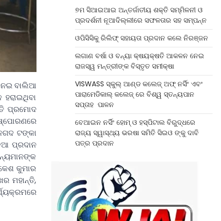
୭ମ ସିଆଇଆଇ ଅନ୍ତର୍ଜାତୀୟ ଶକ୍ତି ସମ୍ମିଳନୀ ଓ
ପ୍ରଦର୍ଶନୀ ନୂଆଦିଲ୍ଲୀରେ ସଫଳତାର ସହ ସମ୍ପନ୍ନ
ଓପିସିସିକୁ ରିଲିଫ୍ ସହାୟତା ପ୍ରଦାନ କଲେ ନିରଞ୍ଜନ
ଲଗାଣ ବର୍ଷା ଓ ବନ୍ୟା କ୍ଷୟକ୍ଷତି ଆକଳନ ନେଇ
ରାଜସ୍ୱ ମନ୍ତ୍ରୀଙ୍କ ବିସ୍ତୃତ ସମୀକ୍ଷା
VISWASS ସ୍କୁଲ୍ ଆଣ୍ଡ କଲେଜ୍ ଅଫ୍ ନର୍ସିଂ ଏବଂ
 ନେଇ ବାଲିଆ
ପାରାମେଡିକାଲ୍ କଲେଜ୍ ରେ ବିଶ୍ୱ ସ୍ତନ୍ୟପାନ
ନ ହରାଇଥିବା
ସପ୍ତାହ ପାଳନ
ପତି ପ୍ରମୋଦ
 ବିଷ୍ପୋରଣରେ
ବେଆଇନ ନର୍ସିଂ ହୋମ୍ ଓ ହସ୍ପିଟାଲ ବିରୁଦ୍ଧରେ
 ନଗଦ ଟଙ୍କା
ରାଜ୍ୟ ସ୍ୱାସ୍ଥ୍ୟ ଭରଷା ସମିତି ସିଇଓ ଙ୍କୁ ଦାବି
ପତ୍ର ପ୍ରଦାନ
ଡିଆ ପ୍ରଦାନ
ନ୍ୟମାନଙ୍କ
ାକେଶ କୁମାର
ଖର ମହାନ୍ତି,
୍ଯ୍ୟକ୍ରମରେ