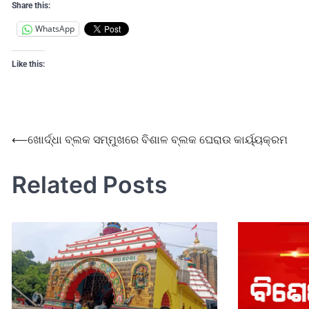
Share this:
WhatsApp
Like this:
⟵
ଖୋର୍ଦ୍ଧା ବ୍ଲକ ସମ୍ମୁଖରେ ବିଶାଳ ବ୍ଲକ ଘେରାଉ କାର୍ୟ୍ୟକ୍ରମ
Related Posts