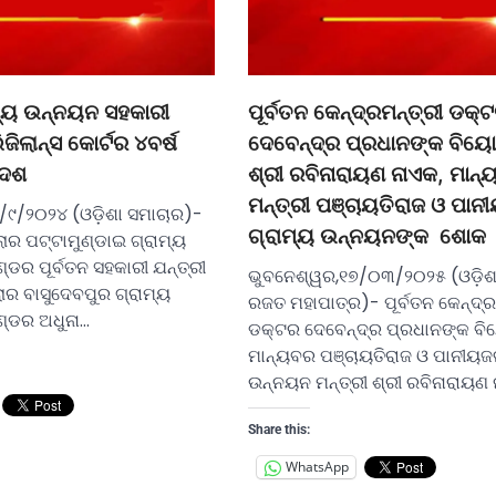
ାମ୍ୟ ଉନ୍ନୟନ ସହକାରୀ
ପୂର୍ବତନ କେନ୍ଦ୍ରମନ୍ତ୍ରୀ ଡକ୍
ିଜିଲାନ୍ସ କୋର୍ଟର ୪ବର୍ଷ
ଦେବେନ୍ଦ୍ର ପ୍ରଧାନଙ୍କ ବି
ଦେଶ
ଶ୍ରୀ ରବିନାରାୟଣ ନାଏକ, ମାନ
ମନ୍ତ୍ରୀ ପଞ୍ଚାୟତିରାଜ ଓ ପାନ
୪/୯/୨୦୨୪ (ଓଡ଼ିଶା ସମାଚାର)-
ଗ୍ରାମ୍ୟ ଉନ୍ନୟନଙ୍କ ଶୋକ
ଲାର ପଟ୍ଟାମୁଣ୍ଡାଇ ଗ୍ରାମ୍ୟ
ର ପୂର୍ବତନ ସହକାରୀ ଯନ୍ତ୍ରୀ
ଭୁବନେଶ୍ୱର,୧୭/୦୩/୨୦୨୫ (ଓଡ଼ିଶ
ାର ବାସୁଦେବପୁର ଗ୍ରାମ୍ୟ
ରଜତ ମହାପାତ୍ର)- ପୂର୍ବତନ କେନ୍ଦ୍ର
୍ଡର ଅଧୁନା…
ଡକ୍ଟର ଦେବେନ୍ଦ୍ର ପ୍ରଧାନଙ୍କ ବ
ମାନ୍ୟବର ପଞ୍ଚାୟତିରାଜ ଓ ପାନୀୟଜଳ
ଉନ୍ନୟନ ମନ୍ତ୍ରୀ ଶ୍ରୀ ରବିନାରାୟଣ
Share this:
WhatsApp