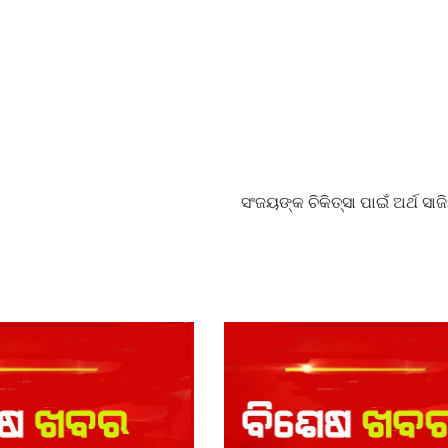
ସଂଜୟଙ୍କ ଚିକିତ୍ସା ପାଇଁ ଅର୍ଥ ସାଜ