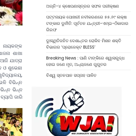
ଅଗ୍ନି-୪ କ୍ଷେପଣାସ୍ତ୍ରର ସଫଳ ପରୀକ୍ଷଣ
ପଟ୍ଟନାୟକ ପୋଖରୀ ନବୀକରଣରେ ୫୫.୬୯ ଲକ୍ଷ
ଟଙ୍କାର ଦୁର୍ନୀତି: ପୂର୍ବତନ ଯନ୍ତ୍ରୀ-ଏମ୍‌ଇ-ଠିକାଦାର
ଗିରଫ
ଦୁଃସ୍ଥିତିଜନିତ ଦେଶାନ୍ତର ରୋକିବ ମିଶନ ଶକ୍ତି
ୀ ନାୟକଙ୍କ
ବିଭାଗର ‘ପ୍ରୋଜେକ୍ଟ BLESS’
ୋଜନା ଶାଖା
Breaking News : ପାଣି ଟାଙ୍କିରେ ଶ୍ୱାସରୁଦ୍ଧ
ଆଜି ଯାତ୍ରା
ହୋଇ ଜଣେ ମୃତ, ଅନ୍ୟଜଣେ ଗୁରୁତର
ଦନ ଓ ଶୁଭେଛା
ୱବିଦ୍ୟାଳୟ,
ବିଶ୍ୱ ସ୍ତନପାନ ସପ୍ତାହ ପାଳିତ
ଭଳି ବିଭିନ୍ନ
ିନ୍ନ ଭିନ୍ନ
ବ୍ୟାପି ଜାରି