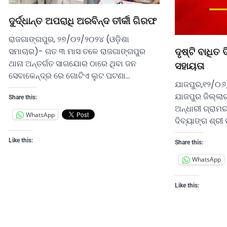
ଦୁର୍ଦ୍ଧାନ୍ତ ଅପରାଧି ଅରବିନ୍ଦ ତୀର୍କୀ ଗିରଫ
ରାଜଗାଙ୍ଗପୁର, ୨୭/୦୨/୨୦୨୪ (ଓଡ଼ିଶା
ସମାଚାର)- ଗତ ୩ ମାସ ତଳେ ରାଜଗାଙ୍ଗପୁର
ଦୃଷ୍ଟି ବାଧିତ
ଥାନା ଅନ୍ତର୍ଗତ ସାଗଯୋର ଠାରେ ଥିବା ଜନ
ସହାୟତା
ସେବାକେନ୍ଦ୍ର ରେ ଗୋଟିଏ ଲୁଟ ଘଟଣା…
ଯାଜପୁର,୧୨/୦୬
ଯାଜପୁର ଜିଲ୍ଲା
Share this:
ଅନ୍ଧାରୀ ଗ୍ରାମର
WhatsApp
ଦିବ୍ୟାଙ୍ଗ ଶ୍ରୀ 
Like this:
Share this:
WhatsApp
Like this: