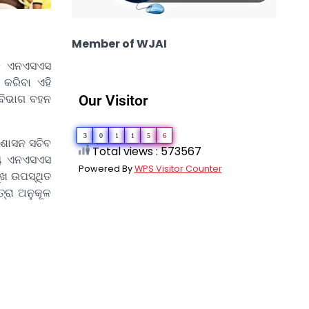
Member of WJAI
ବକ ଏନଏସଏସ
 କରିବା ଏହି
 ବିଭାଗ ବହନ
Our Visitor
3
0
1
1
5
6
 ଶାସନ ସଚିବ
Total views : 573567
ଜ୍ୟ ଏନଏସଏସ
Powered By
WPS Visitor Counter
ୁଖ ଉପସ୍ଥିତ
୍ରା ଅନୁକୂଳ