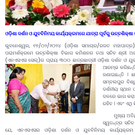
ଓଡ଼ିଶା ଦର୍ଶନ ଓ ଯୁବବିନିମୟ କାର୍ଯ୍ୟକ୍ରମରେ ଯାତ୍ରା ପୂର୍ବରୁ ଉଚ୍ଚଶିକ୍ଷ
ଭୁବନେଶ୍ୱର, ୧୭/୦୨/୨୦୨୪ (ଓଡ଼ିଶା ସମାଚାର/ରଜତ ମହାପାତ୍ର)-
ପରାମର୍ଶକ୍ରମେ ଉଚ୍ଚଶିକ୍ଷା ବିଭାଗ କମିଶନର ତଥା ସଚିବ ଶ୍ରୀ ଅ
(ଏନଏସଏସ ସେଲ୍‌)ର ପ୍ରାୟ ୩୦୦ ଛାତ୍ରଛାତ୍ରୀ ଓଡ଼ିଶା ଦର୍ଶନ ଓ ଯୁବବ
ଆରମ୍ଭ କରିଛନ୍ତ
ଜଣାଇଛନ୍ତି । ଛ
ସମ୍ବଲପୁର ବିଶ୍ୱ
ଦର୍ଶନୀୟ ସ୍ଥାନ 
ଦଳରେ ଭାଗ କରାଯା
ରହିବ । ଏବଂ ଏଥି
ମୁଖ୍ୟ ଅତିଥି
ସ୍ୱତନ୍ତ୍ର ସଚି
ଯେ, ଏନଏସଏସର ଓଡ଼ିଶା ଦର୍ଶନ ଓ ଯୁବବିନିମୟ କାର୍ଯ୍ୟକ୍