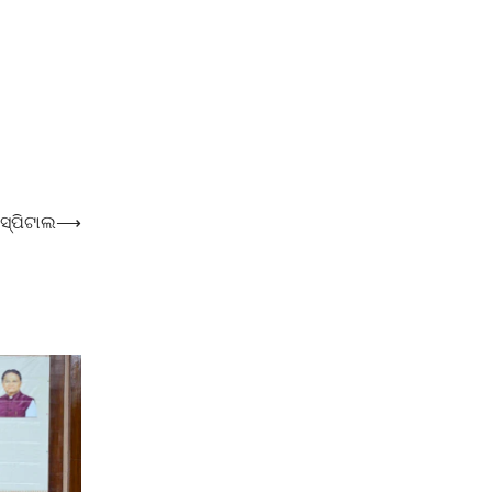
ହସ୍ପିଟାଲ
⟶