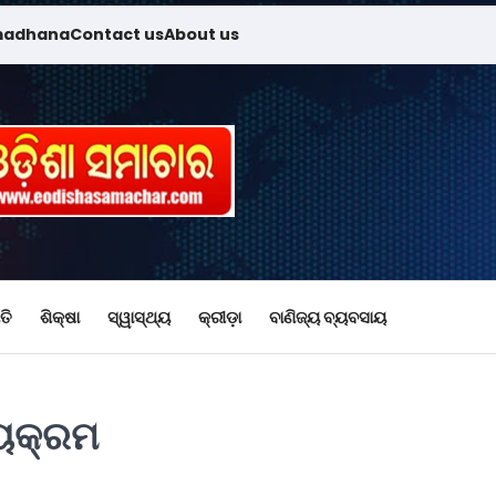
madhana
Contact us
About us
ତି
ଶିକ୍ଷା
ସ୍ୱାସ୍ଥ୍ୟ
କ୍ରୀଡ଼ା
ବାଣିଜ୍ୟ ବ୍ୟବସାୟ
୍ୟକ୍ରମ