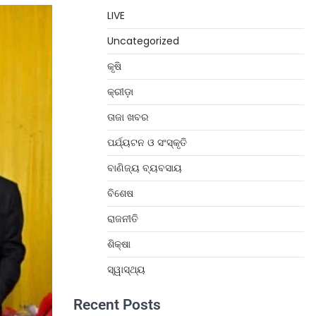
LIVE
Uncategorized
କୃଷି
କ୍ରୀଡ଼ା
ତାଜା ଖବର
ପର୍ଯ୍ୟଟନ ଓ ସଂସ୍କୃତି
ବାଣିଜ୍ୟ ବ୍ୟବସାୟ
ବିଶେଷ
ରାଜନୀତି
ଶିକ୍ଷା
ସ୍ୱାସ୍ଥ୍ୟ
Recent Posts