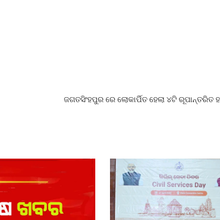
ଜଗତସିଂହପୁର ରେ ଲୋକାର୍ପିତ ହେଲା ୪ଟି ରୂପାନ୍ତରିତ 