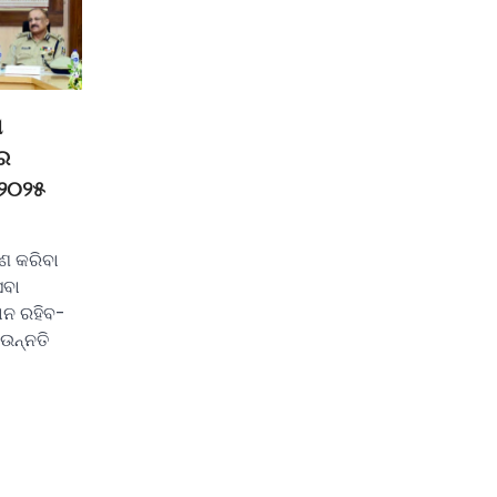
ଣ
େ
-୨୦୨୫
ରଣ କରିବା
େବା
ାନ ରହିବ-
 ଉନ୍ନତି