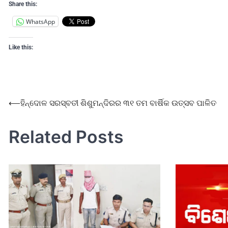
Share this:
WhatsApp
Like this:
⟵
ହିନ୍ଦୋଳ ସରସ୍ବତୀ ଶିଶୁମନ୍ଦିରର ୩୧ ତମ ବାର୍ଷିକ ଉତ୍ସବ ପାଳିତ
Related Posts