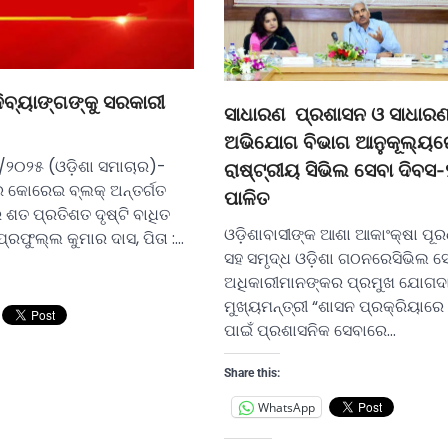
 ଦିବ୍ୟାଙ୍ଗଙ୍କୁ ସରକାରୀ
ସାଧାରଣ ପ୍ରଶାସନ ଓ ସାଧାର
ଅଭିଯୋଗ ବିଭାଗ ଆନୁକୂଲ୍ୟର
/୨୦୨୫ (ଓଡ଼ିଶା ସମାଚାର)-
ରାଷ୍ଟ୍ରୀୟ ସିଭିଲ ସେବା ଦିବସ
ର କୋରେଇ ବ୍ଲକ୍ ଅନ୍ତର୍ଗତ
ପାଳିତ
 ଶତ ପ୍ରତିଶତ ଦୃଷ୍ଟି ବାଧିତ
ଓଡ଼ିଶାବାସୀଙ୍କ ଆଶା ଆକାଂକ୍ଷା ପୂ
ପ୍ରଫୁଲ୍ଲ କୁମାର ଦାସ, ପିତା :…
ସହ ସମୃଦ୍ଧ ଓଡ଼ିଶା ଗଠନରେସିଭିଲ ସ
ଅଧିକାରୀମାନଙ୍କର ପ୍ରମୁଖ ଯୋଗଦ
ମୁଖ୍ୟମନ୍ତ୍ରୀ “ଶାସନ ପ୍ରକ୍ରିୟାରେ
ପାଇଁ ପ୍ରଶାସନିକ ସେବାରେ…
Share this:
WhatsApp