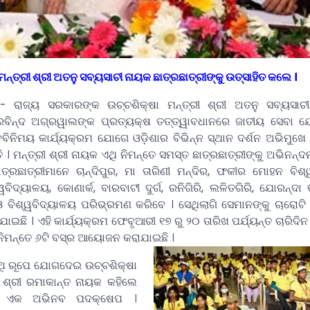
ା ମନ୍ତ୍ରୀ ଶ୍ରୀ ଅତନୁ ସବ୍ୟସାଚୀ ନାୟକ ଛାତ୍ରଛାତ୍ରୀଙ୍କୁ ଉତ୍ସାହିତ କଲେ ।
 ରାଜ୍ୟ ସରକାରଙ୍କ ଉଚ୍ଚଶିକ୍ଷା ମନ୍ତ୍ରୀ ଶ୍ରୀ ଅତନୁ ସବ୍ୟସାଚ
ରବିନ୍ଦ ଅଗ୍ରୱାଲଙ୍କ ପ୍ରତ୍ୟକ୍ଷ ତତ୍ତ୍ୱାବଧାନରେ ଜାତୀୟ ସେବା ଯ
ିନିମୟ କାର୍ଯ୍ୟକ୍ରମ ଯୋଗେ ଓଡ଼ିଶାର ବିଭିନ୍ନ ସ୍ଥାନ ଦର୍ଶନ ଅଭିମୁଖେ 
ି ।
ମନ୍ତ୍ରୀ ଶ୍ରୀ ନାୟକ ଏଥି ନିମନ୍ତେ ସମସ୍ତ ଛାତ୍ରଛାତ୍ରୀଙ୍କୁ ଅଭିନନ୍
ାତ୍ରଛାତ୍ରୀମାନେ ଚାନ୍ଦିପୁର, ମା ତାରିଣୀ ମନ୍ଦିର, ଫକୀର ମୋହନ ବିଶ୍
ବିଦ୍ୟାଳୟ, କୋଣାର୍କ, ବାରବାଟୀ ଦୁର୍ଗ, ରନିଗିରି, ଲଳିତଗିରି, ଯୋରନ୍ଦା 
ଓ ବିଶ୍ୱବିଦ୍ୟାଳୟ ପରିଭ୍ରମଣ କରିବେ । ସେଥିଲାଗି ସେମାନଙ୍କୁ ଚାରୋଟି ଭ
ଇଛି । ଏହି କାର୍ଯ୍ୟକ୍ରମ ଫେବୃଆରୀ ୧୭ ରୁ ୨୦ ତାରିଖ ପର୍ଯ୍ୟନ୍ତ ଚାରିଦିନ 
 ନିମନ୍ତେ ୬ଟି ବସ୍‌ର ଆୟୋଜନ କରାଯାଇଛି ।
 ରୂପେ ଯୋଗଦେଇ ଉଚ୍ଚଶିକ୍ଷା
ବ ଶ୍ରୀ ରମାକାନ୍ତ ନାୟକ କହିଲେ
ରମ ଏକ ଅଭିନବ ପଦକ୍ଷେପ ।