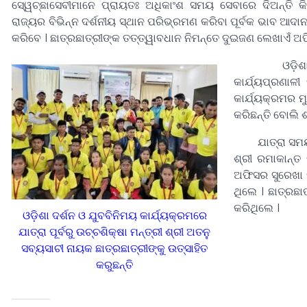
ସେ୍ୱଚ୍ଛାସେବୀମାନେ ପ୍ରାୟତଃ ଅଧିକାଂଶ ସମୟ ସେବାରେ ଦିଅନ୍ତି 
ରାଜ୍ୟର ବିଭିନ୍ନ ଦର୍ଶନୀୟ ସ୍ଥାନ ପରିଭ୍ରମଣ କରିବା ପୂର୍ବକ ଭାବ ଆଦ
କରିବେ । ଛାତ୍ରଛାତ୍ରୀଙ୍କ ତତ୍ତ୍ୱାବଧାନ ନିମନ୍ତେ ଦୁଇଜଣ ଲେଖାଏଁ 
ଓଡ଼ିଶାର ଭୌଗୋ
କାର୍ଯ୍ୟପ୍ରଣାଳ
କାର୍ଯ୍ୟକ୍ରମର ମ
କରିଛନ୍ତି ବୋଲି ଶ
ଯାତ୍ରା ସମୟରେ 
ଶ୍ରୀ ରମାକାନ୍ତ
ଅଫିସର ସୁରେଖା 
ଥିଲେ । ଛାତ୍ରଛା
କରିଥିଲେ ।
ଓଡ଼ିଶା ଦର୍ଶନ ଓ ଯୁବବିନିମୟ କାର୍ଯ୍ୟକ୍ରମରେ
ଯାତ୍ରା ପୂର୍ବରୁ ଉଚ୍ଚଶିକ୍ଷା ମନ୍ତ୍ରୀ ଶ୍ରୀ ଅତନୁ
-
ସବ୍ୟସାଚୀ ନାୟକ ଛାତ୍ରଛାତ୍ରୀଙ୍କୁ ଉତ୍ସାହିତ
କରୁଛନ୍ତି