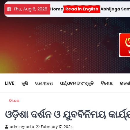
Thu, Aug 6, 2026
Home
Read in English
Abhijoga Sa
LIVE
କୃଷି
ତାଜା ଖବର
ପର୍ଯ୍ୟଟନ ଓ ସଂସ୍କୃତି
ବିଶେଷ
ରାଜନୀ
ବିଶେଷ
ଓଡ଼ିଶା ଦର୍ଶନ ଓ ଯୁବବିନିମୟ କାର୍ଯ
admin@odia
February 17, 2024