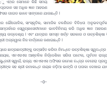
କି;ୁ ଏଥର ସେମାନେ କିଛି ସମୟ
ାନପ୍ରଦାନ ସହ ଅଧିକ ଜ୍ଞାନ ଆହରଣ
ଅଫିସର ଗାଇଡ ଭାବେ ସାଙ୍ଗରେ ଯାଉଛନ୍ତି ।
ଳିକ, ସାଂସ୍କୃତିକ, ସାମାଜିକ ଚଳଣିିଗତ ବିବିଧତା ଅନୁଭବପୂର୍
ୀ ସମ୍ପର୍କରେ ସେ୍ୱଚ୍ଛାସେବୀମାନେ ଭାବବିନିମୟ କରି ଅଧିକ ଜ୍ଞାନ ଆହରଣ
ୁଖ୍ୟ ଉଦ୍ଦେଶ୍ୟ । ଏବଂ ଯାତ୍ରାର ସମସ୍ତ ଖର୍ଚ୍ଚ ସରକାର ଓ ଉଚ୍ଚଶିକ୍ଷା
୍ରୀ ଅଗ୍ରୱାଲ ନିଜ ବାର୍ତ୍ତାରେ ଜଣାଇଛନ୍ତି ।
ଛାତ୍ରଛାତ୍ରୀଙ୍କୁ ଉତ୍ସାହିତ କରିବା ନିମନ୍ତେ ଉଚ୍ଚଶିକ୍ଷା ସ୍ୱତନ୍ତ୍ର
 ନାୟକ, ଏନଏସଏସ ଆଞ୍ଚଳିକ ନିର୍ଦ୍ଦେଶିକା ସରିତା ପଟେଲ, ପୂର୍ବତନ ରା
ସୁନ୍ଦରୀ ସ୍ୱାଇଁ, ରାଜ୍ୟ ଏନଏସଏସ ଅଫିସର ରମେଶ ଚନ୍ଦ୍ର ବେହେରା ପ୍ରମ
ତ୍ରୀଙ୍କ ସହ ଶ୍ରୀ ରମାକାନ୍ତ ନାୟକ ନଡ଼ିଆ ଭାଙ୍ଗି ଓ ପତାକା ଦେଖାଇ ଯାତ
0-