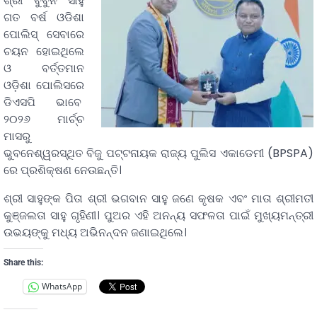
ଶ୍ରୀ ବୁବୁନ ସାହୁ
ଗତ ବର୍ଷ ଓଡିଶା
ପୋଲିସ୍ ସେବାରେ
ଚୟନ ହୋଇଥିଲେ
ଓ ବର୍ତ୍ତମାନ
ଓଡ଼ିଶା ପୋଲିସରେ
ଡିଏସପି ଭାବେ
୨୦୨୬ ମାର୍ଚ୍ଚ
ମାସରୁ
ଭୁବନେଶ୍ୱରସ୍ଥିତ ବିଜୁ ପଟ୍ଟନାୟକ ରାଜ୍ୟ ପୁଲିସ ଏକାଡେମୀ (BPSPA)
ରେ ପ୍ରଶିକ୍ଷଣ ନେଉଛନ୍ତି।
ଶ୍ରୀ ସାହୁଙ୍କ ପିତା ଶ୍ରୀ ଭଗବାନ ସାହୁ ଜଣେ କୃଷକ ଏବଂ ମାତା ଶ୍ରୀମତୀ
କୁଞ୍ଜଲତା ସାହୁ ଗୃହିଣୀ। ପୁଅର ଏହି ଅନନ୍ୟ ସଫଳତା ପାଇଁ ମୁଖ୍ୟମନ୍ତ୍ରୀ
ଉଭୟଙ୍କୁ ମଧ୍ୟ ଅଭିନନ୍ଦନ ଜଣାଇଥିଲେ।
Share this:
WhatsApp