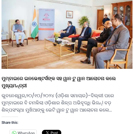
ମୁମ୍ବାଇରେ ଇନଭେଷ୍ଟର୍ସଙ୍କ ସହ ୱାନ ଟୁ ୱାନ ଆଲୋଚନା କଲେ
ମୁଖ୍ୟମନ୍ତ୍ରୀ
ଭୁବନେଶ୍ୱର,୨୦/୧୦/୨୦୨୪ (ଓଡ଼ିଶା ସମାଚାର)-ଦିଲ୍ଲୀ ପରେ
ମୁମ୍ବାଇରେ ବି ଚମକିଲା ଓଡ଼ିଶାର ଶିଳ୍ପ ଅଭିବୃଦ୍ଧି ଭିଜନ୍। ବଡ଼
ଶିଳ୍ପସଂସ୍ଥା ମୁଖିଆଙ୍କୁ ଭେଟି ୱାନ ଟୁ ୱାନ ଆଲୋଚନା କଲେ…
Share this:
WhatsApp