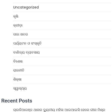
Uncategorized
କୃଷି
କ୍ରୀଡ଼ା
ତାଜା ଖବର
ପର୍ଯ୍ୟଟନ ଓ ସଂସ୍କୃତି
ବାଣିଜ୍ୟ ବ୍ୟବସାୟ
ବିଶେଷ
ରାଜନୀତି
ଶିକ୍ଷା
ସ୍ୱାସ୍ଥ୍ୟ
Recent Posts
ଚାଉଳିଆଗଞ୍ଜ ଥାନାର ଦ୍ୟୁତୀୟ ମହିଳା ଆଇଆଇସି ହେଲେ ରୀନା ମିଶ୍ର