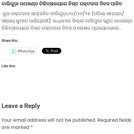
ବାଲିଗୁଡ଼ା ଉପଖଣ୍ଡ ଚିକିତ୍ସାଳୟରେ ବିଶ୍ବ ରକ୍ତଦାତା ଦିବସ ପାଳିତ
ଦୁଇ ରକ୍ତଦାତା ସମ୍ମାନିତ ବାଲିଗୁଡ଼ା,୧୪/୦୬/୨୫ (ଓଡିଶା ସମାଚାର/
ସଞ୍ଜୟ କୁମାର ପାଣିଗ୍ରାହୀ): କନ୍ଧମାଳ ଜିଲ୍ଲା ବାଲିଗୁଡା ସ୍ଥିତ ଉପଖଣ୍ଡ
ଚିକିତ୍ସାଳୟରେ ବିଶ୍ବ ରକ୍ତଦାତା ଦିବସ ଓ ଭେଷଜ ପ୍ରୟୋଗଶାଳା…
Share this:
WhatsApp
Like this:
Leave a Reply
Your email address will not be published.
Required fields
are marked
*