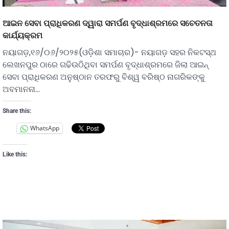
ଆଇନ ସେବା ପ୍ରାଧିକରଣ ଦ୍ୱାରା ସମର୍ପଣ ବୃଦ୍ଧାଶ୍ରମରେ ସଚେତନତା
କାର୍ଯ୍ୟକ୍ରମ
ନୟାଗଡ଼,୧୬/୦୬/୨୦୨୫(ଓଡ଼ିଶା ସମାଚାର)- ନୟାଗଡ଼ ସହର ନିକଟସ୍ଥ
ଲେଖନପୁର ଠାରେ ଗଢିଉଠିଥିବା ସମର୍ପଣ ବୃଦ୍ଧାଶ୍ରମରେ ଜିଲା ଆଇନ୍
ସେବା ପ୍ରାଧିକରଣ ଅନୁଷ୍ଠାନ ତରଫରୁ ବିଶ୍ୱ ବରିଷ୍ଠ ନାଗରିକଙ୍କୁ
ଅବମାନନା…
Share this:
WhatsApp
Like this: