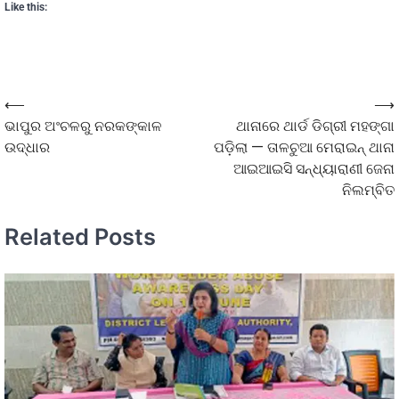
Like this:
⟵
⟶
ଭାପୁର ଅଂଚଳରୁ ନରକଙ୍କାଳ
ଥାନାରେ ଥାର୍ଡ ଡିଗ୍ରୀ ମହଙ୍ଗା
ଉଦ୍ଧାର
ପଡ଼ିଲା — ତାଳଚୁଆ ମେରାଇନ୍ ଥାନା
ଆଇଆଇସି ସନ୍ଧ୍ୟାରାଣୀ ଜେନା
ନିଲମ୍ବିତ
Related Posts