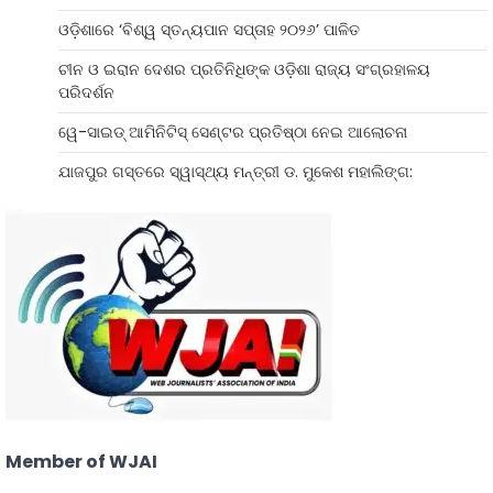
ଓଡ଼ିଶାରେ ‘ବିଶ୍ୱ ସ୍ତନ୍ୟପାନ ସପ୍ତାହ ୨୦୨୬’ ପାଳିତ
ଚୀନ ଓ ଇରାନ ଦେଶର ପ୍ରତିନିଧିଙ୍କ ଓଡ଼ିଶା ରାଜ୍ୟ ସଂଗ୍ରହାଳୟ
ପରିଦର୍ଶନ
ୱେ-ସାଇଡ୍‌ ଆମିନିଟିସ୍‌ ସେଣ୍ଟର ପ୍ରତିଷ୍ଠା ନେଇ ଆଲୋଚନା
ଯାଜପୁର ଗସ୍ତରେ ସ୍ୱାସ୍ଥ୍ୟ ମନ୍ତ୍ରୀ ଡ. ମୁକେଶ ମହାଲିଙ୍ଗ:
Member of WJAI