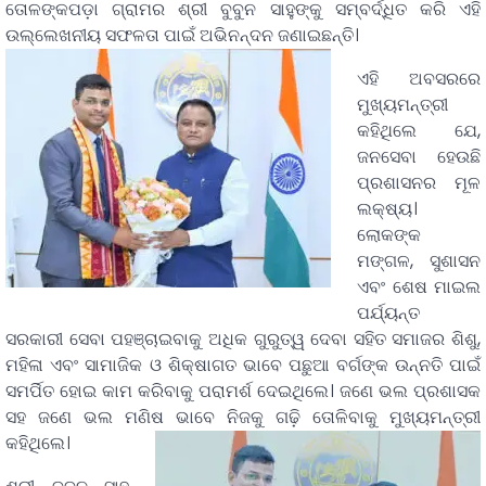
ତୋଳଙ୍କପଡ଼ା ଗ୍ରାମର ଶ୍ରୀ ବୁବୁନ ସାହୁଙ୍କୁ ସମ୍ବର୍ଦ୍ଧିତ କରି ଏହି
ଉଲ୍ଲେଖନୀୟ ସଫଳତା ପାଇଁ ଅଭିନନ୍ଦନ ଜଣାଇଛନ୍ତି।
ଏହି ଅବସରରେ
ମୁଖ୍ୟମନ୍ତ୍ରୀ
କହିଥିଲେ ଯେ,
ଜନସେବା ହେଉଛି
ପ୍ରଶାସନର ମୂଳ
ଲକ୍ଷ୍ୟ।
ଲୋକଙ୍କ
ମଙ୍ଗଳ, ସୁଶାସନ
ଏବଂ ଶେଷ ମାଇଲ
ପର୍ଯ୍ୟନ୍ତ
ସରକାରୀ ସେବା ପହଞ୍ଚାଇବାକୁ ଅଧିକ ଗୁରୁତ୍ୱ ଦେବା ସହିତ ସମାଜର ଶିଶୁ,
ମହିଳା ଏବଂ ସାମାଜିକ ଓ ଶିକ୍ଷାଗତ ଭାବେ ପଛୁଆ ବର୍ଗଙ୍କ ଉନ୍ନତି ପାଇଁ
ସମର୍ପିତ ହୋଇ କାମ କରିବାକୁ ପରାମର୍ଶ ଦେଇଥିଲେ। ଜଣେ ଭଲ ପ୍ରଶାସକ
ସହ ଜଣେ ଭଲ ମଣିଷ ଭାବେ ନିଜକୁ ଗଢ଼ି ତୋଳିବାକୁ ମୁଖ୍ୟମନ୍ତ୍ରୀ
କହିଥିଲେ।