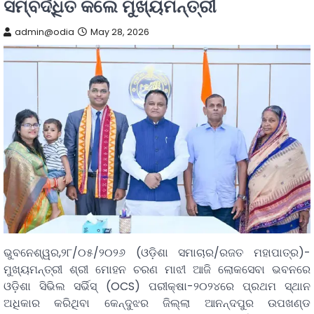
ସମ୍ବର୍ଦ୍ଧିତ କଲେ ମୁଖ୍ୟମନ୍ତ୍ରୀ
admin@odia
May 28, 2026
ଭୁବନେଶ୍ୱର,୨୮/୦୫/୨୦୨୬ (ଓଡ଼ିଶା ସମାଚାର/ରଜତ ମହାପାତ୍ର)-
ମୁଖ୍ୟମନ୍ତ୍ରୀ ଶ୍ରୀ ମୋହନ ଚରଣ ମାଝୀ ଆଜି ଲୋକସେବା ଭବନରେ
ଓଡ଼ିଶା ସିଭିଲ ସର୍ଭିସ୍ (OCS) ପରୀକ୍ଷା-୨୦୨୪ରେ ପ୍ରଥମ ସ୍ଥାନ
ଅଧିକାର କରିଥିବା କେନ୍ଦୁଝର ଜିଲ୍ଲା ଆନନ୍ଦପୁର ଉପଖଣ୍ଡ