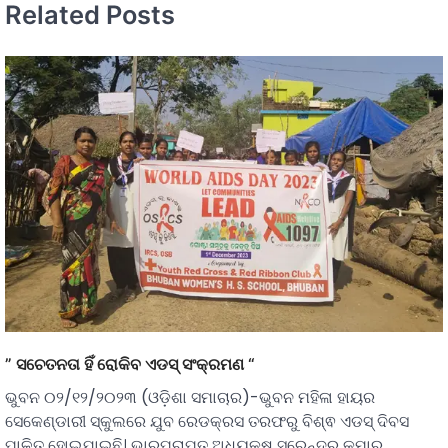
Related Posts
” ସଚେତନତା ହିଁ ରୋକିବ ଏଡସ୍ ସଂକ୍ରମଣ “
ଭୁବନ ୦୨/୧୨/୨୦୨୩ (ଓଡ଼ିଶା ସମାଚାର)-ଭୁବନ ମହିଳା ହାୟର
ସେକେଣ୍ଡାରୀ ସ୍କୁଲରେ ଯୁବ ରେଡକ୍ରସ ତରଫରୁ ବିଶ୍ଵ ଏଡସ୍ ଦିବସ
ପାଳିତ ହୋଇଯାଇଛି। ଭାରପ୍ରାପ୍ତ ଅଧ୍ୟକ୍ଷ ସୁରେନ୍ଦ୍ର କୁମାର…