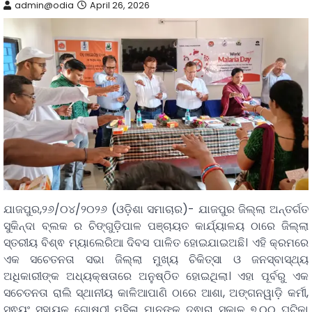
admin@odia
April 26, 2026
ଯାଜପୁର,୨୬/୦୪/୨୦୨୬ (ଓଡ଼ିଶା ସମାଚାର)- ଯାଜପୁର ଜିଲ୍ଲା ଅନ୍ତର୍ଗତ
ସୁକିନ୍ଦା ବ୍ଲକ ର ଚିଙ୍ଗୁଡ଼ିପାଳ ପଞ୍ଚାୟତ କାର୍ଯ୍ୟାଳୟ ଠାରେ ଜିଲ୍ଲା
ସ୍ତରୀୟ ବିଶ୍ଵ ମ୍ୟାଲେରିଆ ଦିବସ ପାଳିତ ହୋଇଯାଇଅଛି। ଏହି କ୍ରମରେ
ଏକ ସଚେତନତା ସଭା ଜିଲ୍ଲା ମୁଖ୍ୟ ଚିକିତ୍ସା ଓ ଜନସ୍ବାସ୍ଥ୍ୟ
ଅଧିକାରୀଙ୍କ ଅଧ୍ୟକ୍ଷତାରେ ଅନୁଷ୍ଠିତ ହୋଇଥିଲା। ଏହା ପୂର୍ବରୁ ଏକ
ସଚେତନତା ରାଲି ସ୍ଥାନୀୟ କାଳିଆପାଣି ଠାରେ ଆଶା, ଅଙ୍ଗନୱାଡ଼ି କର୍ମୀ,
ସ୍ଵୟଂ ସହାୟକ ଗୋଷ୍ଠୀ ମହିଳା ମାନଙ୍କ ଦ୍ଵାରା ସକାଳ ୭.୦୦ ଘଟିକା