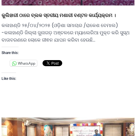
କୁଲିହାରୀ ଠାରେ ବ୍ଲକ ସ୍ତରୀୟ ମଶାରୀ ବଣ୍ଟନ କାର୍ଯ୍ୟକ୍ରମ ।
କଳାହାଣ୍ଡି ୨୫/୦୪/୨୦୨୫ (ଓଡ଼ିଶା ସମାଚାର /ରାକେଶ ବେମାଲ)
-କଳାହାଣ୍ଡି ଜିଲ୍ଲା ଜୁନାଗଡ଼ ଅଞ୍ଚଳରେ ମ୍ୟାଲେରିଆ ମୁକ୍ତ କରି ସୁସ୍ଥ
ବାତାବରଣରେ ଲୋକେ ଜୀଵନ ଯାପନ କରିବା ହେଉଛି…
Share this:
WhatsApp
Like this: