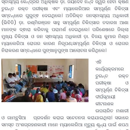
ସ୍ବାସ୍ଥ୍ୟ କେନ୍ଦ୍ରର ଅଧିକ୍ଷକ ଡ଼ା. ଜୟଦେବ ନନ୍ଦ ଜ୍ୱର ହେବା କ୍ଷଣି
ତୁରନ୍ତ ରକ୍ତ ପରୀକ୍ଷା ଏବଂ ମ୍ୟାଲେରିଆର ସମ୍ପୂର୍ଣ୍ଣ ଚିକିତ୍ସା
ସମ୍ବନ୍ଧରେ ଗୁରୁତ୍ଵ ଦେଇଥିଲେ। ଅତିରିକ୍ତ ଜନସ୍ବାସ୍ଥ୍ୟ ଅଧିକାରୀ
(ଭିବିଡି) ଡ଼ା. ରଶ୍ମିରଞ୍ଜନ ସାହୁ ସମ୍ପୂର୍ଣ୍ଣ ଚିକିତ୍ସାର ତଦାରଖ ଆଶା
ମାନଙ୍କ ଦ୍ଵାରା କରିବାକୁ ପରାମର୍ଶ ଦେଇଥିଲେ। ପରିଶେଷରେ ଜିଲ୍ଲା
ମୁଖ୍ୟ ଚିକିତ୍ସା ଓ ଜନ ସ୍ଵାସ୍ଥ୍ୟ ଅଧିକାରୀ ଡ଼ା. ବିଜୟ କୁମାର ମିଶ୍ର
ମ୍ୟାଲେରିଆ ରୋଗର କାରଣ ନିରୂପଣ,ସମ୍ପୂର୍ଣ୍ଣ ଚିକିତ୍ସା ଓ ରୋଗର
ନିରାକରଣ ସମ୍ବନ୍ଧରେ ପୁଙ୍ଖାନୁପୁଙ୍ଖ ଆଲୋଚନା କରିଥିଲେ।
ଏହି
କାର୍ଯ୍ୟକ୍ରମରେ
ତୁରନ୍ତ ରକ୍ତ
ପରୀକ୍ଷା ଓ
ସମ୍ପୂର୍ଣ୍ଣ ଚିକିତ୍ସା
ଦୀର୍ଘସ୍ଥାୟୀ
କୀଟନାଶକ
ଉପଚାରିତ ମଶାରୀ
ଓ ଗାମ୍ବୁସିଆ ପ୍ରଦର୍ଶନ କରାଇ ସଚେତନତା କରାଯାଇଥିଲା। ସଭାରେ
ସମସ୍ତ ଅଂଶଗ୍ରହଣକାରୀ ମାନେ ମ୍ୟାଲେରିଆ ମୃତ୍ୟୁ ଶୂନ୍ୟ ପାଇଁ ଶପଥ