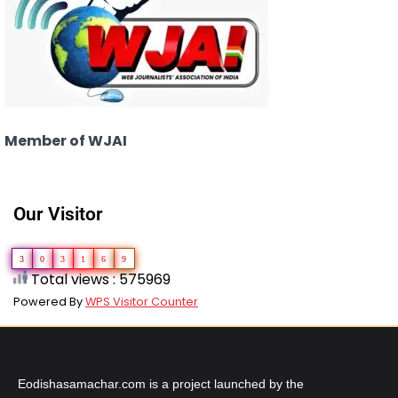
Member of WJAI
Our Visitor
3
0
3
1
6
9
Total views : 575969
Powered By
WPS Visitor Counter
Eodishasamachar.com is a project launched by the