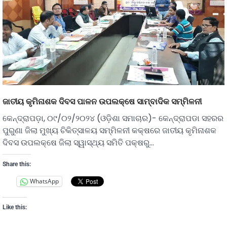
ଜାତୀୟ କୃମିନାଶକ ଦିବସ ପାଳନ ଉପଲକ୍ଷେ ସାମ୍ବାଦିକ ସମ୍ମିଳନୀ
କେନ୍ଦ୍ରାପଡ଼ା, ୦୯/୦୨/୨୦୨୪ (ଓଡ଼ିଶା ସମାଚାର)- କେନ୍ଦ୍ରାପଡା ସହରର
ପୁରୁଣା ଜିଲା ମୁଖ୍ୟ ଚିକିତ୍ସାଳୟ ସମ୍ମିଳନୀ କକ୍ଷରେ ଜାତୀୟ କୃମିନାଶକ
ଦିବସ ଉପଲକ୍ଷେ ଜିଲା ସ୍ୱାସ୍ଥ୍ୟ ସମିତି ପକ୍ଷରୁ…
Share this:
WhatsApp
Like this: