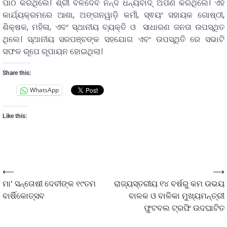
ପାଠ କରିଥିଲେ। ଶ୍ରୀ ବଳଦେବ ନନ୍ଦ ଧନ୍ୟବାଦ୍ ଅର୍ପଣ କରିଥିଲେ। ଏହି
କାର୍ଯ୍ୟକ୍ରମରେ ଆଶା, ଅଙ୍ଗନୱାଡ଼ି କର୍ମୀ, ସ୍ଵୟଂ ସହାୟକ ଗୋଷ୍ଠୀ,
ଶିକ୍ଷକ, ମହିଳା, ଏବଂ ସ୍ଥାନୀୟ ବ୍ୟକ୍ତି ଓ ସାଧାରଣ ଜନତା ଉପସ୍ଥିତ
ଥିଲେ। ସ୍ଥାନୀୟ ସରପଞ୍ଚଙ୍କ ସହଯୋଗ ଏବଂ ଉପସ୍ଥିତି ରେ ସଭାଟି
ସଫଳ ରୂପେ ରୂପାୟନ ହୋଇଥିଲା।
Share this:
WhatsApp
Like this:
⟵
⟶
ମା’ ସନ୍ତୋଷୀ ଦେବୀଙ୍କ ୧୯ତମ
ରାଜ୍ୟସ୍ତରୀୟ ୧୪ ବର୍ଷରୁ କମ ଉଭୟ
ବାର୍ଷିକୋତ୍ସବ
ବାଳକ ଓ ବାଳିକା ମୁଖ୍ୟମନ୍ତ୍ରୀ
ଫୁଟବଲ ଟ୍ରଫି ଉଦଘାଟିତ