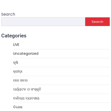
Search
Search
Categories
LIVE
Uncategorized
କୃଷି
କ୍ରୀଡ଼ା
ତାଜା ଖବର
ପର୍ଯ୍ୟଟନ ଓ ସଂସ୍କୃତି
ବାଣିଜ୍ୟ ବ୍ୟବସାୟ
ବିଶେଷ