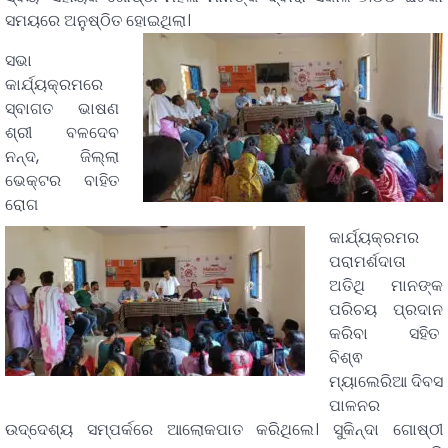
ସମୟରେ ଅନୁଷ୍ଠିତ ହୋଇଥିଲା।
ସଭା
କାର୍ଯ୍ୟକ୍ରମରେ
ସ୍ବାଗତ ଭାଷଣ
ଶ୍ରୀ ବଳଦେବ
ନନ୍ଦ, ଜିଲ୍ଲା
ଭେକ୍ଟର ବାହିତ
ରୋଗ
କାର୍ଯ୍ୟକ୍ରମର
ପରାମର୍ଶଦାତା
ଅତିଥି ମାନଙ୍କ
ପରିଚୟ ପ୍ରଦାନ
କରିବା ସହିତ
ବିଶ୍ଵ
ମ୍ୟାଲେରିଆ ଦିବସ
ପାଳନର
ଉଦ୍ଦେଶ୍ୟ ସମ୍ପର୍କରେ ଆଲୋକପାତ କରିଥିଲେ। ସୁକିନ୍ଦା ଗୋଷ୍ଠୀ