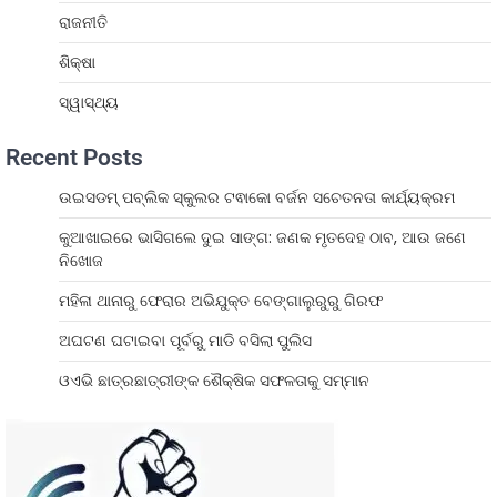
ରାଜନୀତି
ଶିକ୍ଷା
ସ୍ୱାସ୍ଥ୍ୟ
Recent Posts
ଉଇସଡମ୍ ପବ୍ଲିକ ସ୍କୁଲର ଟଵାକୋ ବର୍ଜନ ସଚେତନତା କାର୍ଯ୍ୟକ୍ରମ
କୁଆଖାଇରେ ଭାସିଗଲେ ଦୁଇ ସାଙ୍ଗ: ଜଣକ ମୃତଦେହ ଠାବ, ଆଉ ଜଣେ
ନିଖୋଜ
ମହିଳା ଥାନାରୁ ଫେରାର ଅଭିଯୁକ୍ତ ବେଙ୍ଗାଲୁରୁରୁ ଗିରଫ
ଅଘଟଣ ଘଟାଇବା ପୂର୍ବରୁ ମାଡି ବସିଲା ପୁଲିସ
ଓଏଭି ଛାତ୍ରଛାତ୍ରୀଙ୍କ ଶୈକ୍ଷିକ ସଫଳତାକୁ ସମ୍ମାନ