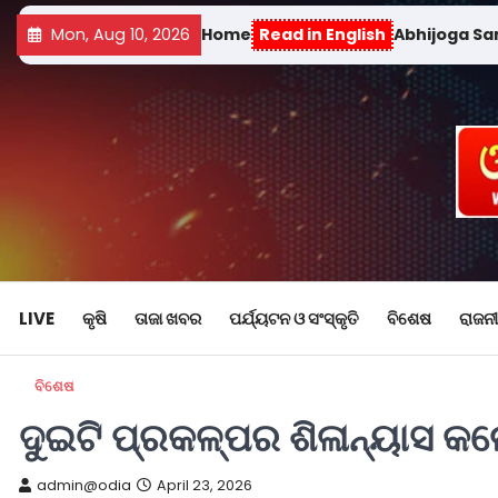
Mon, Aug 10, 2026
Home
Read in English
Abhijoga S
LIVE
କୃଷି
ତାଜା ଖବର
ପର୍ଯ୍ୟଟନ ଓ ସଂସ୍କୃତି
ବିଶେଷ
ରାଜନୀ
ବିଶେଷ
ଦୁଇଟି ପ୍ରକଳ୍ପର ଶିଳାନ୍ୟାସ କ
admin@odia
April 23, 2026