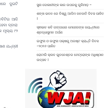
ସରରେ ଦୁଇଟି
ସୁନା ଦୋକାନୀଙ୍କ କାର ଉପରକୁ ଗୁଳିମାଡ଼ –
ଶଙ୍ଖ ଭବନ ରେ ବିଶ୍ୱ ଆଦିମ ଜନଜାତି ଦିବସ ପାଳିତ
।
ଚବିଟିଇ ଆଦି
େବା ଦ୍ବାରା
ସ୍ଵଭାବ କବି ଗଙ୍ଗାଧର ମେହେରଙ୍କ ଜୟନ୍ତୀରେ
କ ମୂଲ୍ୟ ୯୨
ଶ୍ରଦ୍ଧାସୁମନ ଅର୍ପଣ
ଇଫୁନା ଓ ଉଫୁନା ପକ୍ଷରୁ ଅଗଷ୍ଟ କ୍ରାନ୍ତି ଦିବସ
୍ଷଣ ଯନ୍ତ୍ରୀ
-୨୦୨୬ ପାଳିତ
ରୋଟାରି କ୍ଲବ ଭୁବନେଶ୍ବର ମେଟ୍ରୋଙ୍କ ଅଧିଷ୍ଠାନ
ଉତ୍ସବ ।