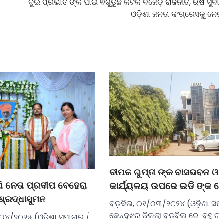
ଦୁଇ ପ୍ରଭାତ ଙ୍କ ପାଇଁ ଵିଗୁଡୁଛି କଟକ ବିଜେଡ଼ି ରାଜନୀତି, ଋଷି ସୁବ
ଓଡ଼ିଶା ଜନତା କଂଗ୍ରେସକୁ ନେଇ
ଦୀପକ ଗୁପ୍ତା ଙ୍କ ବାସଭବନ ଓ
ପି ନେତା ପ୍ରଦୀପ ବେହେରା
କାର୍ଯ୍ୟଳୟ ଉପରେ ଇଡି ଙ୍କ ର
 ଶ୍ରଦ୍ଧାସୁମନ
ବଡ଼ବିଲ, ୦୧/୦୩/୨୦୨୪ (ଓଡ଼ିଶା ସ
କେନ୍ଦୁଝର ଜିଲ୍ଲା ବଡ଼ବିଲ ରେ ବହୁ ଚର
୪/୨୦୨୫ (ଓଡ଼ିଶା ସମାଚାର /