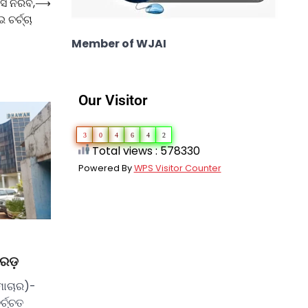
ାସ ନିରବ,
⟶
 ଚର୍ଚ୍ଚା
Member of WJAI
Our Visitor
3
0
4
6
4
2
Total views : 578330
Powered By
WPS Visitor Counter
େଡ଼
ମାଚାର)-
୍ଚ୍ଚତ