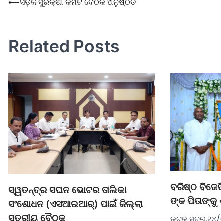
⟵
ସଡ଼କ ସୁରକ୍ଷା କମିଟି ବୈଠକ ଅନୁଷ୍ଠିତ
Related Posts
ବରିଷ୍ଠ ବିଜେ
ସ୍ୱତନ୍ତ୍ର ସଘନ ଭୋଟର ତାଲିକା
ଙ୍କ ପିତାଙ୍କୁ
ସଂଶୋଧନ (ଏସଆଇଆର୍) ପାଇଁ ଜିଲ୍ଲା
ସ୍ତରୀୟ ବୈଠକ
କଟକ ସଦର,୧୪/୦