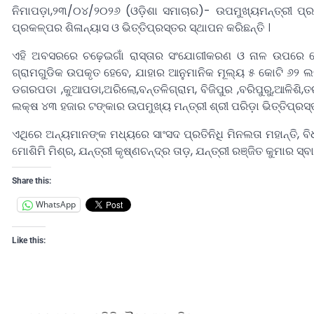
ନିମାପଡ଼ା,୨୩/୦୪/୨୦୨୬ (ଓଡ଼ିଶା ସମାଚାର)- ଉପମୁଖ୍ୟମନ୍ତ୍ରୀ ପ୍ର
ପ୍ରକଳ୍ପର ଶିଳାନ୍ୟାସ ଓ ଭିତ୍ତିପ୍ରସ୍ତର ସ୍ଥାପନ କରିଛନ୍ତି ।
ଏହି ଅବସରରେ ଚଢ଼େଇଗାଁ ରାସ୍ତାର ସଂଯୋଗୀକରଣ ଓ ନାଳ ଉପରେ ସେତୁ 
ଗ୍ରାମଗୁଡିକ ଉପକୃତ ହେବେ, ଯାହାର ଆନୁମାନିକ ମୂଲ୍ୟ ୫ କୋଟି ୬୨ ଲକ୍
ଡଗରପଡା ,କୁଆପଡା,ଅରିଲୋ,ବନ୍ତଳିଗ୍ରାମ, ବିଜିପୁର ,ବରିପୁରୁ,ଆଳିଶ
ଲକ୍ଷ ୪୩ ହଜାର ଟଙ୍କାର ଉପମୁଖ୍ୟ ମନ୍ତ୍ରୀ ଶ୍ରୀ ପରିଡ଼ା ଭିତ୍ତିପ୍ରସ
ଏଥିରେ ଅନ୍ୟମାନଙ୍କ ମଧ୍ୟରେ ସାଂସଦ ପ୍ରତିନିଧି ମିନଲତା ମହାନ୍ତି, ବିଧା
ମୋଶିମି ମିଶ୍ର, ଯନ୍ତ୍ରୀ କୃଷ୍ଣଚନ୍ଦ୍ର ତାଡ଼, ଯନ୍ତ୍ରୀ ରଞ୍ଜିତ କୁମାର ସ୍
Share this:
WhatsApp
Like this: