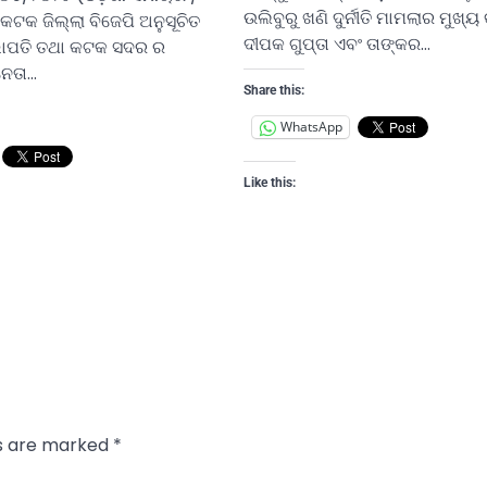
ଉଲିବୁରୁ ଖଣି ଦୁର୍ନୀତି ମାମଲାର ମୁଖ୍ୟ
 କଟକ ଜିଲ୍ଲା ବିଜେପି ଅନୁସୂଚିତ
ଦୀପକ ଗୁପ୍ତା ଏବଂ ତାଙ୍କର…
 ସଭାପତି ତଥା କଟକ ସଦର ର
ନେତା…
Share this:
WhatsApp
Like this:
ds are marked
*