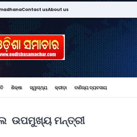
amadhana
Contact us
About us
ତି
ଶିକ୍ଷା
ସ୍ୱାସ୍ଥ୍ୟ
କ୍ରୀଡ଼ା
ବାଣିଜ୍ୟ ବ୍ୟବସାୟ
ଲେ ଉପମୁଖ୍ୟ ମନ୍ତ୍ରୀ