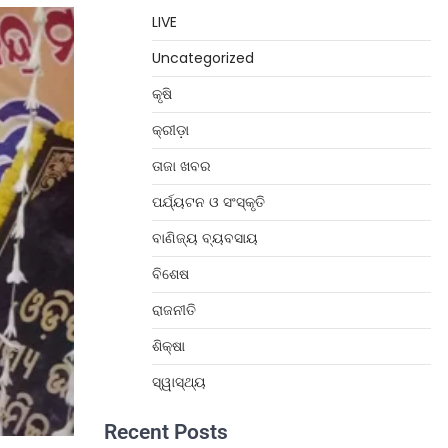
LIVE
Uncategorized
କୃଷି
କ୍ରୀଡ଼ା
ତାଜା ଖବର
ପର୍ଯ୍ୟଟନ ଓ ସଂସ୍କୃତି
ବାଣିଜ୍ୟ ବ୍ୟବସାୟ
ବିଶେଷ
ରାଜନୀତି
ଶିକ୍ଷା
ସ୍ୱାସ୍ଥ୍ୟ
Recent Posts