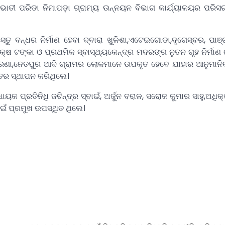
ଭାତୀ ପରିଡା ନିମାପଡ଼ା ଗ୍ରାମ୍ୟ ଉନ୍ନୟନ ବିଭାଗ କାର୍ଯ୍ୟାଳୟର ପରି
ବନ୍ଧର ନିର୍ମାଣ ହେବା ଦ୍ବାରା ଖୁଳିଶା,ଏଟେଇଗୋଡା,ଦୃଗେସ୍ବର, ପାଞ୍
ଷ ଟଙ୍କା ଓ ପ୍ରଥମିକ ସ୍ବାସ୍ଥ୍ୟକେନ୍ଦ୍ର ମଦରଙ୍ଗ ନୁତନ ଗୃହ ନିର୍ମାଣ ହ
ି,ତରଣା,ନେତପୁର ଆଦି ଗ୍ରାମର ଲୋକମାନେ ଉପକୃତ ହେବେ ଯାହାର ଆନୁମାନି
୍ତର ସ୍ଥାପନ କରିଥିଲେ।
ୟକ ପ୍ରତିନିଧି ଜଚିନ୍ଦ୍ର ସ୍ବାଇଁ, ଅର୍ଜୁନ ବରାଳ, ସରୋଜ କୁମାର ସାହୁ,ଅଧିକ
ବାଇଁ ପ୍ରମୁଖ ଉପସ୍ଥିତ ଥିଲେ।