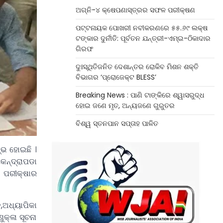
ଅଗ୍ନି-୪ କ୍ଷେପଣାସ୍ତ୍ରର ସଫଳ ପରୀକ୍ଷଣ
ପଟ୍ଟନାୟକ ପୋଖରୀ ନବୀକରଣରେ ୫୫.୬୯ ଲକ୍ଷ
ଟଙ୍କାର ଦୁର୍ନୀତି: ପୂର୍ବତନ ଯନ୍ତ୍ରୀ-ଏମ୍‌ଇ-ଠିକାଦାର
ଗିରଫ
ଦୁଃସ୍ଥିତିଜନିତ ଦେଶାନ୍ତର ରୋକିବ ମିଶନ ଶକ୍ତି
ବିଭାଗର ‘ପ୍ରୋଜେକ୍ଟ BLESS’
Breaking News : ପାଣି ଟାଙ୍କିରେ ଶ୍ୱାସରୁଦ୍ଧ
ହୋଇ ଜଣେ ମୃତ, ଅନ୍ୟଜଣେ ଗୁରୁତର
ବିଶ୍ୱ ସ୍ତନପାନ ସପ୍ତାହ ପାଳିତ
୍ଭ ହୋଇଛି ।
େନ୍ଦ୍ରାପଡା
ି ପରୀକ୍ଷାର
,ଅଧ୍ୟାପିକା
କ୍ଳା ସୂଚନା