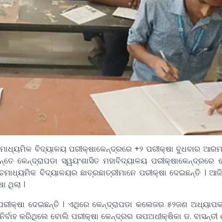
 ମାଧ୍ୟମିକ ବିଦ୍ୟାଳୟ ପରୀକ୍ଷାକେନ୍ଦ୍ରରେ +୨ ପରୀକ୍ଷା ବୁଧବାର ଆରମ
ନିମନ୍ତେ କେନ୍ଦ୍ରାପଡା ସ୍ୱୟଂଶାସିତ ମହାବିଦ୍ୟାଳୟ ପରୀକ୍ଷାକେନ୍ଦ୍ରରେ କ
ଚମାଧ୍ୟମିକ ବିଦ୍ୟାଳୟର ଛାତ୍ରଛାତ୍ରୀମାନେ ପରୀକ୍ଷା ଦେଇଛନ୍ତି । ଆଜ
 ଥିଲା ।
ପରୀକ୍ଷା ଦେଇଛନ୍ତି । ଏଥିରେ କେନ୍ଦ୍ରାପଡା କଲେଜର ୫୨ଜଣ ଅଧ୍ୟାପକ
ର୍ବାହ କରିଥିଲେ ବୋଲି ପରୀକ୍ଷା କେନ୍ଦ୍ରର ଉପଅଧୀକ୍ଷିକା ଡ. ବାସନ୍ତୀ ଶୁ