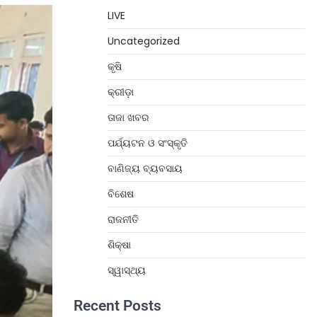
LIVE
Uncategorized
କୃଷି
କ୍ରୀଡ଼ା
ତାଜା ଖବର
ପର୍ଯ୍ୟଟନ ଓ ସଂସ୍କୃତି
ବାଣିଜ୍ୟ ବ୍ୟବସାୟ
ବିଶେଷ
ରାଜନୀତି
ଶିକ୍ଷା
ସ୍ୱାସ୍ଥ୍ୟ
Recent Posts