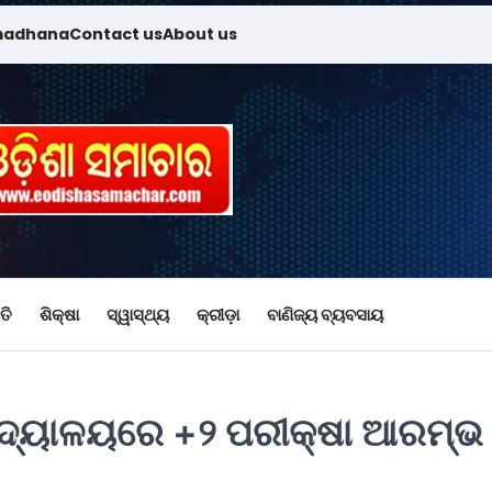
madhana
Contact us
About us
ତି
ଶିକ୍ଷା
ସ୍ୱାସ୍ଥ୍ୟ
କ୍ରୀଡ଼ା
ବାଣିଜ୍ୟ ବ୍ୟବସାୟ
ବିଦ୍ୟାଳୟରେ +୨ ପରୀକ୍ଷା ଆରମ୍ଭ