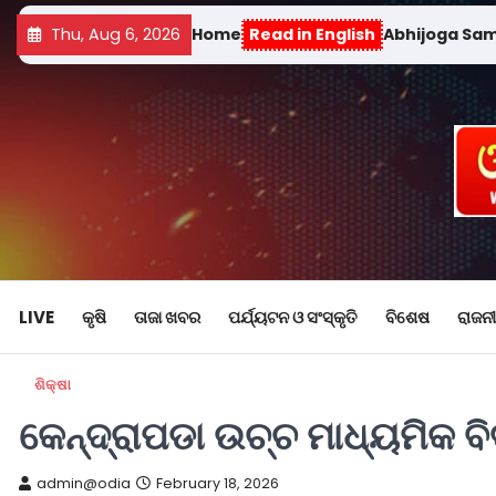
Thu, Aug 6, 2026
Home
Read in English
Abhijoga Sa
LIVE
କୃଷି
ତାଜା ଖବର
ପର୍ଯ୍ୟଟନ ଓ ସଂସ୍କୃତି
ବିଶେଷ
ରାଜନୀ
ଶିକ୍ଷା
କେନ୍ଦ୍ରାପଡା ଉଚ୍ଚ ମାଧ୍ୟମିକ 
admin@odia
February 18, 2026