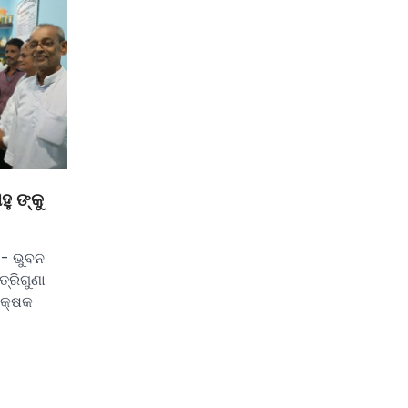
ୁ ଙ୍କୁ
)- ଭୁବନ
ତ୍ରିଗୁଣା
ିକ୍ଷକ