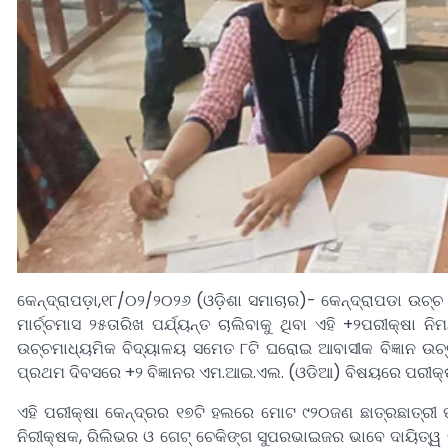
କେନ୍ଦ୍ରାପଡ଼ା,୧୮/୦୨/୨୦୨୬ (ଓଡ଼ିଶା ସମାଚାର)- କେନ୍ଦ୍ରାପଡା ଉଚ୍ଚ
ମାର୍ଚ୍ଚମାସ ୨୫ତାରିଖ ପର୍ଯ୍ୟନ୍ତ ଚାଲିବାକୁ ଥିବା ଏହି +୨ପରୀକ୍ଷା 
ଉଚ୍ଚମାଧ୍ୟମିକ ବିଦ୍ୟାଳୟ ସମେତ ୮ଟି ଘରୋଇ ଆବାସୀକ ବିଜ୍ଞାନ ଉଚ୍
ପ୍ରଥମ ଦିବସରେ +୨ ବିଜ୍ଞାନର ଏମ.ଆଇ.ଏଲ. (ଓଡିଆ) ବିଷୟରେ ପରୀକ୍ଷା
ଏହି ପରୀକ୍ଷା କେନ୍ଦ୍ରର ୧୭ଟି ହଲରେ ମୋଟ ୯୨୦ଜଣ ଛାତ୍ରଛାତ୍ରୀ 
ନିରୀକ୍ଷକ, ରିଲିଭର ଓ ଗେଟ୍ ଚେକିଙ୍ଗ ସୁପରଭାଇଜର ଭାବେ ଦାୟିତ୍ୱ ନି