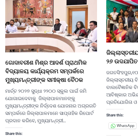
ଜିଲ୍ଲାସ୍ତରୀୟ
୨୬ ଉଦଯାପିତ
ଗୋଦାବରୀଶ ମିଶ୍ର ଆଦର୍ଶ ପ୍ରାଥମିକ
ବିଦ୍ୟାଳୟ କାର୍ଯ୍ୟକ୍ରମ ସମ୍ପର୍କରେ
ଜଗତସିଂହପୁର,୧
ଜିଲ୍ଲାସ୍ତରୀୟ ବି
ମୁଖ୍ୟମନ୍ତ୍ରୀଙ୍କ ସମୀକ୍ଷା ବୈଠକ
ବାଲବୈଜ୍ଞାନିକ ବିଜ
ମାର୍ଚ୍ଚ ୨୦୨୭ ସୁଦ୍ଧା ୨୨୦୦ ସ୍କୁଲ ପାଇଁ ଜମି
ଆବିଷ୍କାର ଅଭିଯା
ଯୋଗାଇଦେବାକୁ ଜିଲ୍ଲାପାଳମାନଙ୍କୁ
ପ୍ରତିଯୋଗିତା 
ମୁଖ୍ୟମନ୍ତ୍ରୀଙ୍କ ନିର୍ଦ୍ଦେଶ ଯୋଜନାର ଅଗ୍ରଗତି
ସମ୍ପର୍କରେ ଜିଲ୍ଲାପାଳମାନେ ସାପ୍ତାହିକ ରିପୋର୍ଟ
Share this:
ପ୍ରଦାନ କରିବେ, ମୁଖ୍ୟମନ୍ତ୍ରୀ…
WhatsApp
Share this: