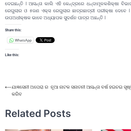
ଦେଇଛନ୍ତି । ଆସନ୍ତା କାଲି ଏହି କେନ୍ଦ୍ରରେ ଧନ୍ଦାମୂଳକଶିକ୍ଷା ବିଭ
ରେଗୁଲାର ଓ ୫ଜଣ ଏକ୍ସ ରେଗୁଲାର ଛାତ୍ରଛାତ୍ରୀ ପରୀକ୍ଷା ଦେବେ ।
ଉପଅଧୀକ୍ଷକ ଭାବେ ଅଧ୍ୟାପକ ସୁଦର୍ଶନ ପାତ୍ର ଅଛନ୍ତି ।
Share this:
WhatsApp
Like this:
⟵
ଯାଜ୍ଞସେନୀ ଅପେରା ର ନୂଆ ନାଟକ ସନାତନୀ ଆସନ୍ତା ବର୍ଷ ହଇଚଇ ସୃଷ୍
କରିବ
Related Posts