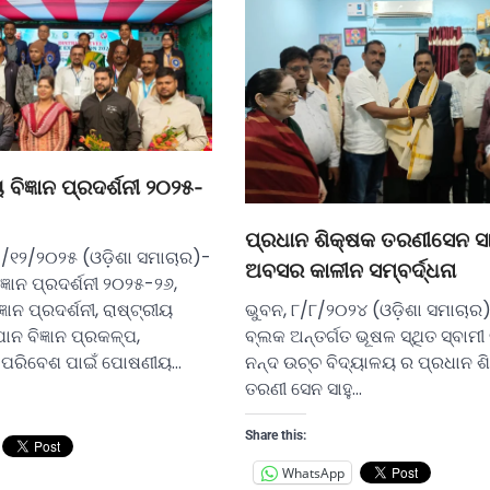
 ବିଜ୍ଞାନ ପ୍ରଦର୍ଶନୀ ୨୦୨୫-
ପ୍ରଧାନ ଶିକ୍ଷକ ତରଣୀସେନ ସାହ
୦/୧୨/୨୦୨୫ (ଓଡ଼ିଶା ସମାଚାର)-
ଅବସର କାଳୀନ ସମ୍ବର୍ଦ୍ଧନା
ଜ୍ଞାନ ପ୍ରଦର୍ଶନୀ ୨୦୨୫-୨୬,
୍ଞାନ ପ୍ରଦର୍ଶନୀ, ରାଷ୍ଟ୍ରୀୟ
ଭୁବନ, ୮/୮/୨୦୨୪ (ଓଡ଼ିଶା ସମାଚାର
ନ ବିଜ୍ଞାନ ପ୍ରକଳ୍ପ,
ବ୍ଲକ ଅନ୍ତର୍ଗତ ଭୂଷଳ ସ୍ଥିତ ସ୍ବାମୀ 
ଓ ପରିବେଶ ପାଇଁ ପୋଷଣୀୟ…
ନନ୍ଦ ଉଚ୍ଚ ବିଦ୍ୟାଳୟ ର ପ୍ରଧାନ ଶ
ତରଣୀ ସେନ ସାହୁ…
Share this:
WhatsApp