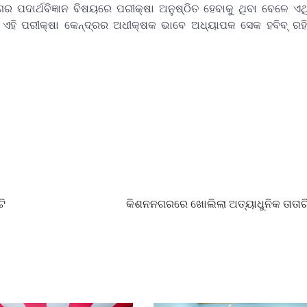
ାଗର ପଦାର୍ଥବିଜ୍ଞାନ ବିଷୟରେ ପରୀକ୍ଷା ଅନୁଷ୍ଠିତ ହେବାକୁ ଥିବା ବେଳେ 
 ଏହି ପରୀକ୍ଷା କେନ୍ଦ୍ରର ଅଧୀକ୍ଷକ ଭାବେ ଅଧ୍ୟାପକ ସେକ ହବିବ୍ ରହ
ଟି
କିଶନନଗରରେ ଖୋଲିଲା ଅତ୍ୟାଧୁନିକ ତାତା