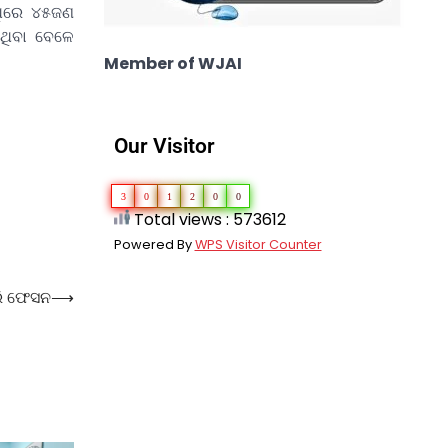
ଏଥିରେ ୪୫ଜଣ
ିଥିବା ବେଳେ
Member of WJAI
Our Visitor
3
0
1
2
0
0
Total views : 573612
Powered By
WPS Visitor Counter
ରି ଫେସନ
⟶