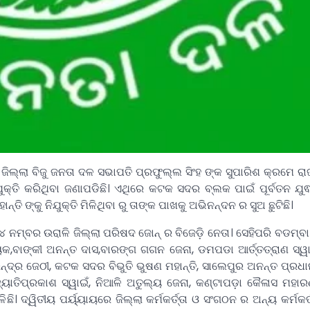
ଲ୍ଲା ବିଜୁ ଜନତା ଦଳ ସଭାପତି ପ୍ରଫୁଲ୍ଲ ସିଂହ ଙ୍କ ସୁପାରିଶ କ୍ରମେ ରା
କ୍ତି କରିଥିବା ଜଣାପଡିଛି। ଏଥିରେ କଟକ ସଦର ବ୍ଲକ ପାଇଁ ପୂର୍ବତନ ଯ
 ଙ୍କୁ ନିଯୁକ୍ତି ମିଳିଥିବା ରୁ ତାଙ୍କ ପାଖକୁ ଅଭିନନ୍ଦନ ର ସୁଅ ଛୁଟିଛି।
୪ ନମ୍ବର ଉରାଳି ଜିଲ୍ଲା ପରିଷଦ ଜୋନ୍ ର ବିଜେଡ଼ି ନେତା। ସେହିପରି ବଡମ୍ବ
ାୟକ,ବାଙ୍କୀ ଅନନ୍ତ ଦାସ,ବାରଙ୍ଗ ଗଗନ ଜେନା, ଡମପଡା ଆର୍ତ୍ତତ୍ରାଣ ସ୍ୱ
ନ୍ଦ୍ର ଜେଠୀ, କଟକ ସଦର ବିଭୁତି ଭୁଷଣ ମହାନ୍ତି, ସାଲେପୁର ଅନନ୍ତ ପ୍ରଧା
ୟୋତିପ୍ରକାଶ ସ୍ୱାଇଁ, ନିଆଳି ଅତୁଲ୍ୟ ଜେନା, କଣ୍ଟାପଡ଼ା କୈଳାସ ମହା
ିଳିଛି। ଦ୍ୱିତୀୟ ପର୍ୟ୍ୟାୟରେ ଜିଲ୍ଲା କର୍ମକର୍ତ୍ତା ଓ ସଂଗଠନ ର ଅନ୍ୟ କର୍ମକର୍