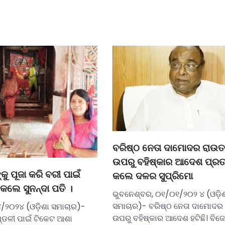
ବରିଷ୍ଠ ନେତା ଦାମୋଦର ରାଉ
ଉପରୁ ବହିଷ୍କାର ଆଦେଶ ପ୍ରତ
କୁ ପୂଜା କରି ବରୀ ପାଇଁ
କଲେ ଦଳର ସୁପ୍ରିମୋ
କଲେ ସୁନନ୍ଦା ପତି ।
ଭୁବନେଶ୍ବର, ୦୧/୦୧/୨୦୨ ୪ (ଓଡ଼ି
ସମାଚାର)- ବରିଷ୍ଠ ନେତା ଦାମୋଦର
/୨୦୨୪ (ଓଡ଼ିଶା ସମାଚାର)-
ଉପରୁ ବହିଷ୍କାର ଆଦେଶ ହଟିଛି। ବିଜେ
ଣ୍ଡଳୀ ପାଇଁ ଟିକେଟ ଆଶା