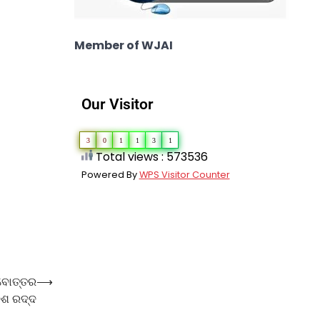
Member of WJAI
Our Visitor
3
0
1
1
3
1
Total views : 573536
Powered By
WPS Visitor Counter
ଦେବୋତ୍ତର
⟶
ଶ ରଦ୍ଦ