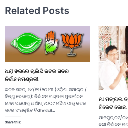
Related Posts
ଧରା ଵରରେ ଚାଲିଛି କଟକ ସଦର
ନିର୍ବାଚନମଣ୍ଡଳୀ
କଟକ ସଦର, ୨୪/୧୧/୨୦୨୩ (ଓଡ଼ିଶା ସମାଚାର /
ବିଷ୍ଣୁ ବେହେରା): ନିର୍ବାଚନ ମଣ୍ଡଳୀ ପୁନଃର୍ଗଠନ
ମା ମଙ୍ଗଳା ଙ୍
ହେଵା ପରଠାରୁ ଅର୍ଥାତ୍ ୨୦୦୯ ମସିହା ଠାରୁ କଟକ
ଟିକେଟ କୋନା 
ସଦର ସଂରକ୍ଷିତ ବିଧାନସଭା…
ଯାଜପୁର,୦୯/୦୪
Share this:
ବରୀ ନିର୍ବାଚନ ମ