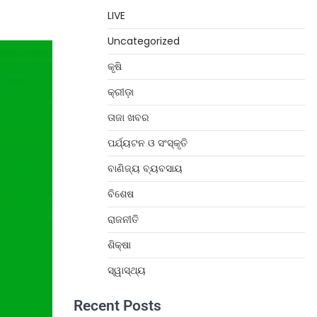
LIVE
Uncategorized
କୃଷି
କ୍ରୀଡ଼ା
ତାଜା ଖବର
ପର୍ଯ୍ୟଟନ ଓ ସଂସ୍କୃତି
ବାଣିଜ୍ୟ ବ୍ୟବସାୟ
ବିଶେଷ
ରାଜନୀତି
ଶିକ୍ଷା
ସ୍ୱାସ୍ଥ୍ୟ
Recent Posts