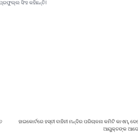
ରଫୁଲ୍ଲ ସିଂହ କହିଛନ୍ତି।
ତ
ହାଇକୋର୍ଟରେ ହସ୍ତୀ ବାହିନୀ ମନ୍ଦିର ପରିଚାଳନା କମିଟି କାଏମ୍, 
ଆୟୁକ୍ତଙ୍କ ଆଦେ