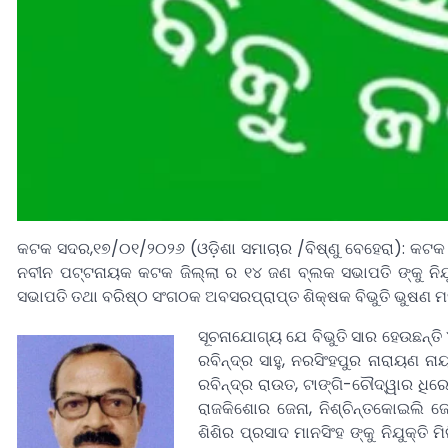
କଟକ ସଦର,୧୭/୦୧/୨୦୨୬ (ଓଡ଼ିଶା ସମାଚାର /ବିଷ୍ଣୁ ବେହେରା): କଟକ ଜି
ନବୀନ ପଟ୍ଟନାୟକ କଟକ ଜିଲ୍ଲା ର ୧୪ ଜଣ ବ୍ଲକ ସଭାପତି ଙ୍କୁ ନିଯୁ
ସଭାପତି ତଥା ବରିଷ୍ଠ ସଂଗଠକ ଅବସରପ୍ରାପ୍ତ ଶିକ୍ଷକ ବିଭୁତି ଭୁଷଣ ମହାନ୍ତି
ସୂଚନାଯୋଗ୍ୟ ଯେ ବିଭୁତି ସାର ହେଉଛନ୍ତି 
ରବିନ୍ଦ୍ର ସାହୁ, ନରସିଂହପୁର ନାରାୟଣ ନ
ରବିନ୍ଦ୍ର ରାଉତ, ଟାଙ୍ଗି-ଚୌଦ୍ୱାର ଧିରେ
ରାଜକିଶୋର ଜେନା, ନିଶ୍ଚିନ୍ତକୋଇଲି ଜ୍
ଶିଶିର ପ୍ରସାଦ ମାନସିଂହ ଙ୍କୁ ନିଯୁକ୍ତି ମ