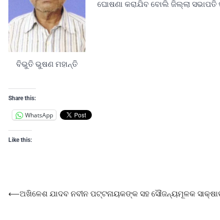
ଘୋଷଣା କରାଯିବ ବୋଲି ଜିଲ୍ଲା ସଭାପତି ପ୍
ବିଭୁତି ଭୁଷଣ ମହାନ୍ତି
Share this:
WhatsApp
Like this:
⟵
ଅଖିଳେଶ ଯାଦବ ନବୀନ ପଟ୍ଟନାୟକଙ୍କ ସହ ସୌଜନ୍ୟମୂଳକ ସାକ୍ଷା