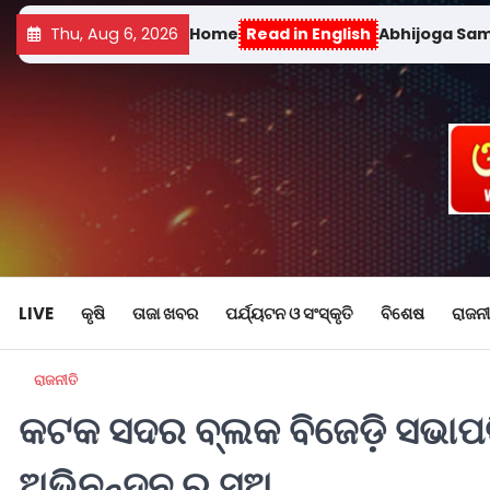
Thu, Aug 6, 2026
Home
Read in English
Abhijoga Sa
LIVE
କୃଷି
ତାଜା ଖବର
ପର୍ଯ୍ୟଟନ ଓ ସଂସ୍କୃତି
ବିଶେଷ
ରାଜନୀ
ରାଜନୀତି
କଟକ ସଦର ବ୍ଲକ ବିଜେଡ଼ି ସଭାପତି
ଅଭିନନ୍ଦନ ର ସୁଅ