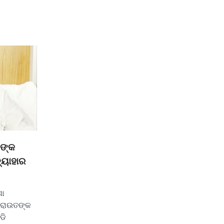
ତଙ୍କ
୍ୟାହାର
ଶା
 ରାଉତଙ୍କ
ଡି