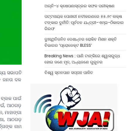
ଅଗ୍ନି-୪ କ୍ଷେପଣାସ୍ତ୍ରର ସଫଳ ପରୀକ୍ଷଣ
ପଟ୍ଟନାୟକ ପୋଖରୀ ନବୀକରଣରେ ୫୫.୬୯ ଲକ୍ଷ
ଟଙ୍କାର ଦୁର୍ନୀତି: ପୂର୍ବତନ ଯନ୍ତ୍ରୀ-ଏମ୍‌ଇ-ଠିକାଦାର
ଗିରଫ
ଦୁଃସ୍ଥିତିଜନିତ ଦେଶାନ୍ତର ରୋକିବ ମିଶନ ଶକ୍ତି
ବିଭାଗର ‘ପ୍ରୋଜେକ୍ଟ BLESS’
Breaking News : ପାଣି ଟାଙ୍କିରେ ଶ୍ୱାସରୁଦ୍ଧ
ହୋଇ ଜଣେ ମୃତ, ଅନ୍ୟଜଣେ ଗୁରୁତର
ଜ୍ୟ ସଭାପତି
ବିଶ୍ୱ ସ୍ତନପାନ ସପ୍ତାହ ପାଳିତ
ୁଵ ଜନତା ଦଳ
ା ବ୍ଲକ ପାଇଁ
ାଇଁ, ଆଠଗଡ଼
ନ, ମାହାଙ୍ଗା
ରଣା, ଆଠଗଡ଼
ତ୍ତାଙ୍କ ନାମ