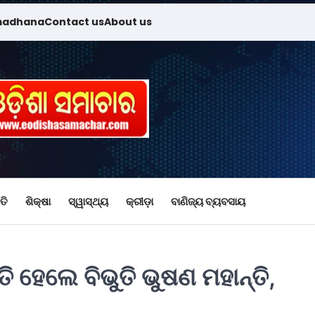
madhana
Contact us
About us
ତି
ଶିକ୍ଷା
ସ୍ୱାସ୍ଥ୍ୟ
କ୍ରୀଡ଼ା
ବାଣିଜ୍ୟ ବ୍ୟବସାୟ
 ହେଲେ ବିଭୁତି ଭୁଷଣ ମହାନ୍ତି,