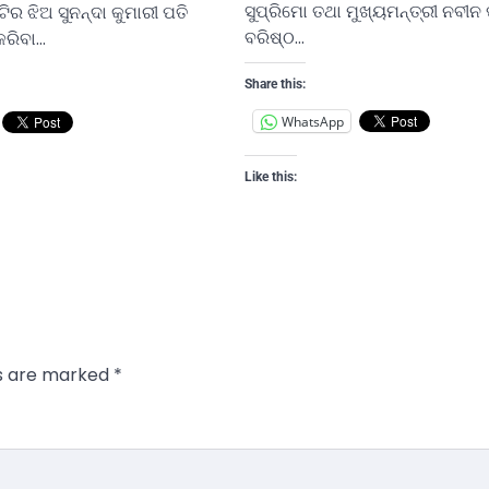
ସୁପ୍ରିମୋ ତଥା ମୁଖ୍ୟମନ୍ତ୍ରୀ ନବୀ
ିର ଝିଅ ସୁନନ୍ଦା କୁମାରୀ ପତି
ବରିଷ୍ଠ…
କରିବା…
Share this:
WhatsApp
Like this:
ds are marked
*