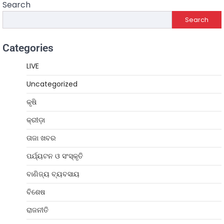
Search
Search
Categories
LIVE
Uncategorized
କୃଷି
କ୍ରୀଡ଼ା
ତାଜା ଖବର
ପର୍ଯ୍ୟଟନ ଓ ସଂସ୍କୃତି
ବାଣିଜ୍ୟ ବ୍ୟବସାୟ
ବିଶେଷ
ରାଜନୀତି