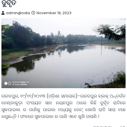
ଦୁର୍ବୃତ
admin@odia
November 19, 2023
ଗରଦପୁର, ୧୯/୧୧/୨୦୨୩ (ଓଡ଼ିଶା ସମାଚାର)-ଗରଦପୁର ବ୍ଲକ୍ ଅନ୍ତର୍ଗତ
ତେଣ୍ଡାକୁଡ଼ା ପଂଚାୟତ ସାନ ନୟନପୁର ଠାରେ କିଛି ଦୁର୍ବୃତ ରାତିରେ
ସୁକପାଇକା ର ପାଣିକୁ ପାଇକା ମଧ୍ୟକୁ ଗେଟ୍ ଖୋଲି ରାତି ସାରା ମାଛ
ଧରୁଛନ୍ତି । ଫଳରେ ସୁକପାଇକା ର ପାଣି ଏବେ ଶୁଖି ଗଲାଣି ।