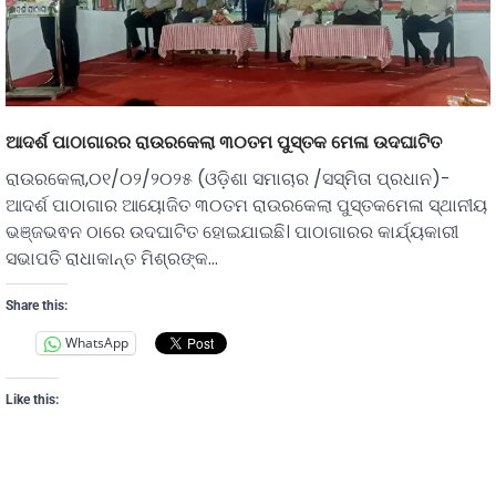
ଆଦର୍ଶ ପାଠାଗାରର ରାଉରକେଲା ୩୦ତମ ପୁସ୍ତକ ମେଳା ଉଦଘାଟିତ
ରାଉରକେଲା,୦୧/୦୨/୨୦୨୫ (ଓଡ଼ିଶା ସମାଚାର /ସସ୍ମିତା ପ୍ରଧାନ)-
ଆଦର୍ଶ ପାଠାଗାର ଆୟୋଜିତ ୩୦ତମ ରାଉରକେଲା ପୁସ୍ତକମେଳା ସ୍ଥାନୀୟ
ଭଞ୍ଜଭଵନ ଠାରେ ଉଦଘାଟିତ ହୋଇଯାଇଛି। ପାଠାଗାରର କାର୍ଯ୍ୟକାରୀ
ସଭାପତି ରାଧାକାନ୍ତ ମିଶ୍ରଙ୍କ…
Share this:
WhatsApp
Like this: