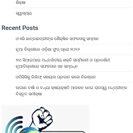
ଶିକ୍ଷା
ସ୍ୱାସ୍ଥ୍ୟ
Recent Posts
ଓଏଭି ଛାତ୍ରଛାତ୍ରୀଙ୍କ ଶୈକ୍ଷିକ ସଫଳତାକୁ ସମ୍ମାନ
ନୂଆ ଦିଲ୍ଲୀରେ ଓଡ଼ିଶା ଫୁଡ୍ ପ୍ରୋ ୨୦୨୬
୭ମ ସିଆଇଆଇ ଅନ୍ତର୍ଜାତୀୟ ଶକ୍ତି ସମ୍ମିଳନୀ ଓ ପ୍ରଦର୍ଶନୀ
ନୂଆଦିଲ୍ଲୀରେ ସଫଳତାର ସହ ସମ୍ପନ୍ନ
ଓପିସିସିକୁ ରିଲିଫ୍ ସହାୟତା ପ୍ରଦାନ କଲେ ନିରଞ୍ଜନ
ଲଗାଣ ବର୍ଷା ଓ ବନ୍ୟା କ୍ଷୟକ୍ଷତି ଆକଳନ ନେଇ ରାଜସ୍ୱ ମନ୍ତ୍ରୀଙ୍କ
ବିସ୍ତୃତ ସମୀକ୍ଷା