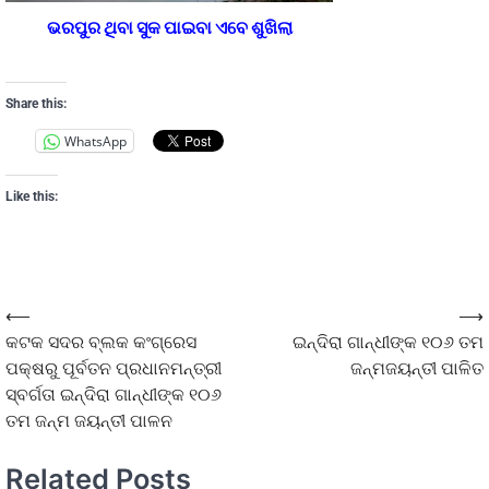
ଭରପୁର ଥିବା ସୁକ ପାଇବା ଏବେ ଶୁଖିଲା
Share this:
WhatsApp
Like this:
⟵
⟶
କଟକ ସଦର ବ୍ଲକ କଂଗ୍ରେସ
ଇନ୍ଦିରା ଗାନ୍ଧୀଙ୍କ ୧୦୬ ତମ
ପକ୍ଷରୁ ପୂର୍ବତନ ପ୍ରଧାନମନ୍ତ୍ରୀ
ଜନ୍ମଜୟନ୍ତୀ ପାଳିତ
ସ୍ବର୍ଗତା ଇନ୍ଦିରା ଗାନ୍ଧୀଙ୍କ ୧୦୬
ତମ ଜନ୍ମ ଜୟନ୍ତୀ ପାଳନ
Related Posts