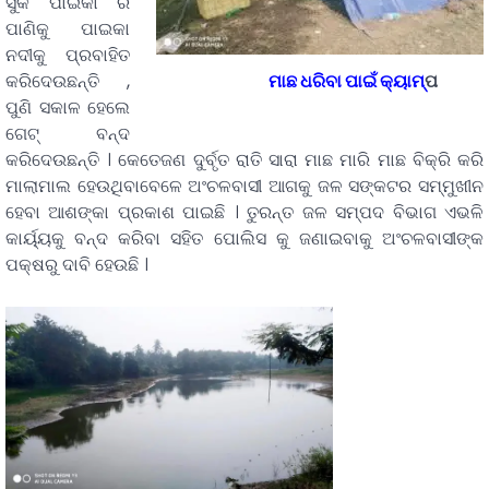
ସୁକ ପାଇକା ର
ପାଣିକୁ ପାଇକା
ନଦୀକୁ ପ୍ରବାହିତ
ମାଛ ଧରିବା ପାଇଁ କ୍ୟାମ୍
ପ
କରିଦେଉଛନ୍ତି ,
ପୁଣି ସକାଳ ହେଲେ
ଗେଟ୍ ବନ୍ଦ
କରିଦେଉଛନ୍ତି । କେତେଜଣ ଦୁର୍ବୃତ ରାତି ସାରା ମାଛ ମାରି ମାଛ ବିକ୍ରି କରି
ମାଲାମାଲ ହେଉଥିବାବେଳେ ଅଂଚଳବାସୀ ଆଗକୁ ଜଳ ସଙ୍କଟର ସମ୍ମୁଖୀନ
ହେବା ଆଶଙ୍କା ପ୍ରକାଶ ପାଇଛି । ତୁରନ୍ତ ଜଳ ସମ୍ପଦ ବିଭାଗ ଏଭଳି
କାର୍ୟ୍ୟକୁ ବନ୍ଦ କରିବା ସହିତ ପୋଲିସ କୁ ଜଣାଇବାକୁ ଅଂଚଳବାସୀଙ୍କ
ପକ୍ଷରୁ ଦାବି ହେଉଛି ।