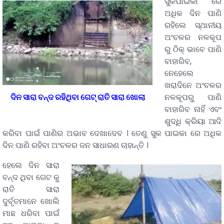
ସୁକପାଇକା ରେ
ଅଧିକ ଦିନ ପାଣି
ରହିଲେ ସ୍ଥାନୀୟ
ଅଂଚଳର ନଳକୂପ
ରୁ ଠିକ୍ ଭାବେ ପାଣି
ବାହାରିବ,
ନେହେଲେ
ଖରାଦିନେ ଅଂଚଳର
ଦିନ ସାରା ବନ୍ଦ ରହିଥିବା ଗେଟ୍ ରାତି ସାରା ଖୋଲା
ନଳକୂପରୁ ପାଣି
ବାହାରିବ ନାହିଁ ଏବଂ
ଶୁଦ୍ଧି କ୍ରିୟା ଆଦି
କରିବା ପାଇଁ ପାଣିର ଅଭାବ ଦେଖାଦେବ । ତେଣୁ ସୁକ ପାଇକା ରେ ଅଧିକ
ଦିନ ପାଣି ରହିବା ଅଂଚଳର ଜନ ସାଧାରଣ ଚାହାନ୍ତି ।
ହେଲେ ଦିନ ସାରା
ବନ୍ଦ ଥିବା ଗେଟ କୁ
ରାତି ସାରା
ଦୁର୍ବୃତମାନେ ଖୋଲି
ମାଛ ଧରିବା ପାଇଁ