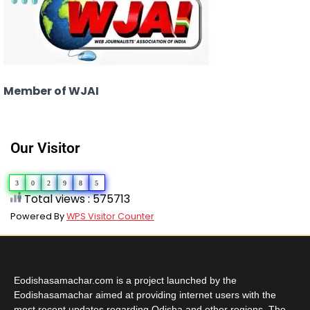
Member of WJAI
Our Visitor
3
0
2
9
8
5
Total views : 575713
Powered By
WPS Visitor Counter
Eodishasamachar.com is a project launched by the
Eodishasamachar aimed at providing internet users with the
most recent updates regarding Odisha and other regions. The