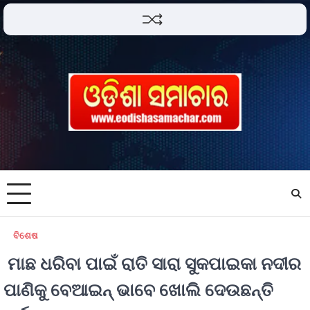
ବିଶେଷ
ମାଛ ଧରିବା ପାଇଁ ରାତି ସାରା ସୁକପାଇକା ନଦୀର
ପାଣିକୁ ବେଆଇନ୍ ଭାବେ ଖୋଲି ଦେଉଛନ୍ତି