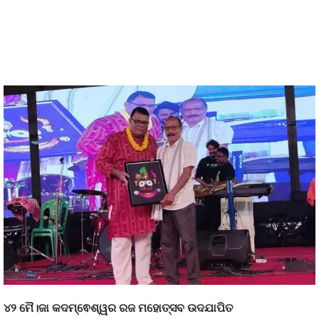
୪୨ ମୈ।ଜା କଦମ୍ଵେଶ୍ୱର ରଜ ମହୋତ୍ସବ ଉଦଯାପିତ