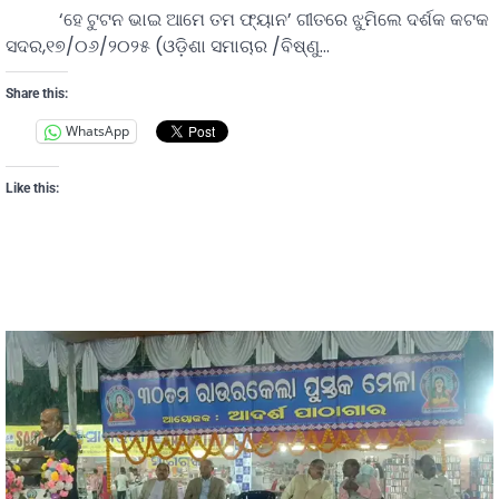
‘ହେ ଟୁଟନ ଭାଇ ଆମେ ତମ ଫ୍ୟାନ’ ଗୀତରେ ଝୁମିଲେ ଦର୍ଶକ କଟକ
ସଦର,୧୭/୦୬/୨୦୨୫ (ଓଡ଼ିଶା ସମାଚାର /ବିଷ୍ଣୁ…
Share this:
WhatsApp
Like this: