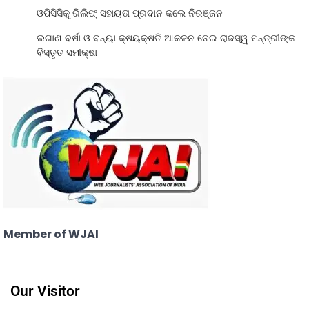
ଓପିସିସିକୁ ରିଲିଫ୍ ସହାୟତା ପ୍ରଦାନ କଲେ ନିରଞ୍ଜନ
ଲଗାଣ ବର୍ଷା ଓ ବନ୍ୟା କ୍ଷୟକ୍ଷତି ଆକଳନ ନେଇ ରାଜସ୍ୱ ମନ୍ତ୍ରୀଙ୍କ
ବିସ୍ତୃତ ସମୀକ୍ଷା
Member of WJAI
Our Visitor