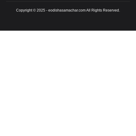
Copyright © 2025 - eodishasamachar.com All Rights Reserved.