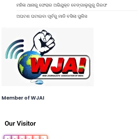
ମହିଳା ଥାନାରୁ ଫେରାର ଅଭିଯୁକ୍ତ ବେଙ୍ଗାଲୁରୁରୁ ଗିରଫ
ଅଘଟଣ ଘଟାଇବା ପୂର୍ବରୁ ମାଡି ବସିଲା ପୁଲିସ
Member of WJAI
Our Visitor