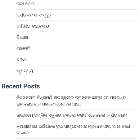
ତାଜା ଖବର
ପର୍ଯ୍ୟଟନ ଓ ସଂସ୍କୃତି
ବାଣିଜ୍ୟ ବ୍ୟବସାୟ
ବିଶେଷ
ରାଜନୀତି
ଶିକ୍ଷା
ସ୍ୱାସ୍ଥ୍ୟ
Recent Posts
କିଶନନଗର ଚିନ୍ତାମଣି ହାଇସ୍କୁଲର ପ୍ରାକ୍ତନ ଛାତ୍ର ଇଂ ପ୍ରଶାନ୍ତ
ରାଉତରାୟଙ୍କ ପରଲୋକ,ଶୋକର ଛାୟା
ଉଇସଡମ୍ ପବ୍ଲିକ ସ୍କୁଲର ଟଵାକୋ ବର୍ଜନ ସଚେତନତା କାର୍ଯ୍ୟକ୍ରମ
କୁଆଖାଇରେ ଭାସିଗଲେ ଦୁଇ ସାଙ୍ଗ: ଜଣକ ମୃତଦେହ ଠାବ, ଆଉ ଜଣେ
ନିଖୋଜ