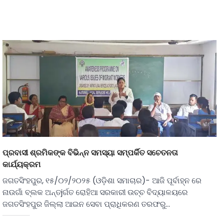
ପ୍ରବାସୀ ଶ୍ରମିକଙ୍କ ବିଭିନ୍ନ ସମସ୍ୟା ସମ୍ପର୍କିତ ସଚେତନତା
କାର୍ଯ୍ୟକ୍ରମ
ଜଗତସିଂହପୁର, ୧୫/୦୨/୨୦୨୫ (ଓଡ଼ିଶା ସମାଚାର)- ଆଜି ପୂର୍ବାହ୍ନ ରେ
ନାଉଗାଁ ବ୍ଲକ ଅନ୍ତjର୍ଗତ ରୋହିଆ ସରକାରୀ ଉଚ୍ଚ ବିଦ୍ୟାଳୟରେ
ଜଗତସିଂହପୁର ଜିଲ୍ଲା ଆଇନ ସେବା ପ୍ରାଧିକରଣ ତରଫରୁ…