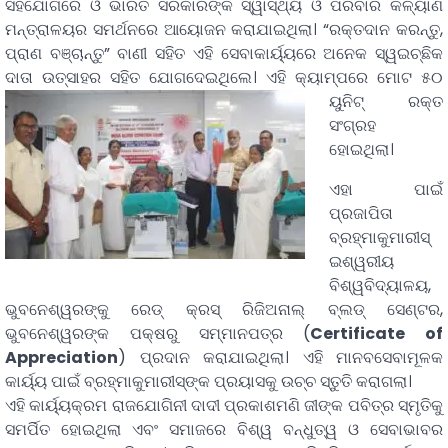
ସହଯୋଗରେ ଓ ଭାରତ ସରକାରଙ୍କ ସ୍ୱାସ୍ଥ୍ୟ ଓ ପରିବାର କଳ୍ୟାଣ
ମନ୍ତ୍ରାଳୟର ସମର୍ଥନରେ ଆୟୋଜନ କରାଯାଇଥିଲା। “ରକ୍ତଦାନ କରନ୍ତୁ,
ପ୍ରାଣ ବଞ୍ଚାନ୍ତୁ” ବାଣୀ ସହିତ ଏହି ସେବାକାର୍ୟ୍ୟରେ ଅନେକ ସ୍ୱଇଚ୍ଛିକ
ଦାତା ଉତ୍ସାହର ସହିତ ଯୋଗଦେଇଥିଲେ। ଏହି
କ୍ୟାମ୍ପରେ ମୋଟ ୫୦
ୟୁନିଟ୍ ରକ୍ତ
ସଂଗ୍ରହ
ହୋଇଥିଲା।
ଏହା ପାଇଁ
ପ୍ରଜାପିତା
ବ୍ରହ୍ମାକୁମାରୀସ୍
ଇଶ୍ୱରୀୟ
ବିଶ୍ୱବିଦ୍ୟାଳୟ,
ଭୁବନେଶ୍ୱରଙ୍କୁ ରେଡ୍ କ୍ରସ୍ ରିଜିଅନାଲ୍ ବ୍ଲଡ୍ ସେଣ୍ଟର,
ଭୁବନେଶ୍ୱରଙ୍କ ପକ୍ଷରୁ ସମ୍ମାନପତ୍ର (
Certificate of
Appreciation
) ପ୍ରଦାନ କରାଯାଇଥିଲା। ଏହି ମାନବସେବାମୂଳକ
କାର୍ୟ୍ୟ ପାଇଁ ବ୍ରହ୍ମାକୁମାରୀସ୍ଙ୍କ ପ୍ରୟାସକୁ ଉଚ୍ଚ ସ୍ତୁତି କରାଗଲା।
ଏହି କାର୍ୟ୍ୟକ୍ରମ ରାଜଯୋଗିନୀ ଦାଦୀ ପ୍ରକାଶମଣି ଜୀଙ୍କ ପବିତ୍ର ସ୍ମୃତିକୁ
ସମର୍ପିତ ହୋଇଥିଲା ଏବଂ ସମାଜରେ ବିଶ୍ୱ ବନ୍ଧୁତ୍ୱ ଓ ସେବାଭାବର