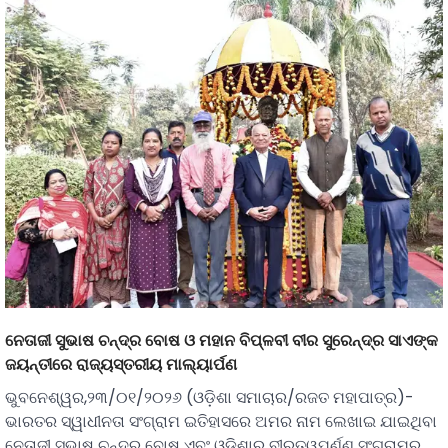
ନେତାଜୀ ସୁଭାଷ ଚନ୍ଦ୍ର ବୋଷ ଓ ମହାନ ବିପ୍ଳବୀ ବୀର ସୁରେନ୍ଦ୍ର ସାଏଙ୍କ
ଜୟନ୍ତୀରେ ରାଜ୍ୟସ୍ତରୀୟ ମାଲ୍ୟାର୍ପଣ
ଭୁବନେଶ୍ୱର,୨୩/୦୧/୨୦୨୬ (ଓଡ଼ିଶା ସମାଚାର/ରଜତ ମହାପାତ୍ର)-
ଭାରତର ସ୍ୱାଧୀନତା ସଂଗ୍ରାମ ଇତିହାସରେ ଅମର ନାମ ଲେଖାଇ ଯାଇଥିବା
ନେତାଜୀ ସୁଭାଷ ଚନ୍ଦ୍ର ବୋଷ ଏବଂ ଓଡ଼ିଶାର ବୀରତ୍ୱପୂର୍ଣ୍ଣ ସଂଗ୍ରାମର…