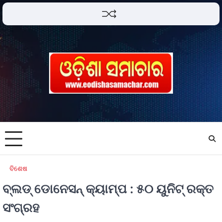
ବିଶେଷ
ବ୍ଲଡ୍ ଡୋନେସନ୍ କ୍ୟାମ୍ପ : ୫୦ ୟୁନିଟ୍ ରକ୍ତ
ସଂଗ୍ରହ