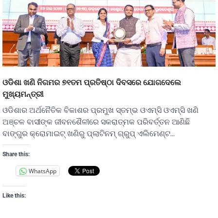
ଓଡିଶା ଖଣି ନିଗମର ୭୧ତମ ପ୍ରତିଷ୍ଠା ଦିବସରେ ଯୋଗଦେଲେ
ମୁଖ୍ୟମନ୍ତ୍ରୀ
ଓଡିଶାର ଅର୍ଥନୈତିକ ବିକାଶର ପ୍ରମୁଖ ସ୍ତମ୍ଭ ଓଏମ୍‌ସି ଓଏମ୍‌ସି ଖଣି
ଅଞ୍ଚଳ ବାସୀଙ୍କ ଜୀବନଶୈଳୀରେ ସକରାତ୍ମକ ପରିବର୍ତ୍ତନ ଆଣିଛି
ବାଙ୍ଗୁର କ୍ରୋମାଇଟ୍ ଖଣିରୁ ପ୍ଲାଟିନମ୍ ଗ୍ରୁପ୍ ଏଲିମେଣ୍ଟ…
Share this:
WhatsApp
Like this: