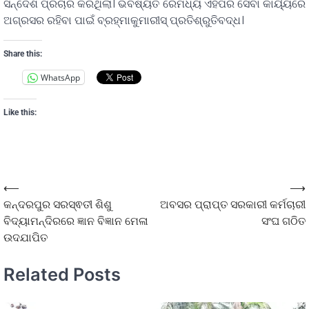
ସନ୍ଦେଶ ପ୍ରଚାର କରିଥିଲା। ଭବିଷ୍ୟତ ରେମଧ୍ୟ ଏହିପରି ସେବା କାର୍ୟ୍ୟରେ
ଅଗ୍ରସର ରହିବା ପାଇଁ ବ୍ରହ୍ମାକୁମାରୀସ୍ ପ୍ରତିଶ୍ରୁତିବଦ୍ଧ।
Share this:
WhatsApp
Like this:
⟵
⟶
କନ୍ଦରପୁର ସରସ୍ଵତୀ ଶିଶୁ
ଅବସର ପ୍ରାପ୍ତ ସରକାରୀ କର୍ମଚାରୀ
ବିଦ୍ୟାମନ୍ଦିରରେ ଜ୍ଞାନ ବିଜ୍ଞାନ ମେଳା
ସଂଘ ଗଠିତ
ଉଦଯାପିତ
Related Posts