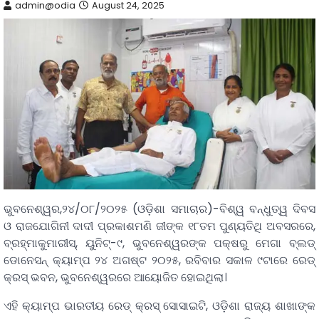
admin@odia
August 24, 2025
ଭୁବନେଶ୍ୱର,୨୪/୦୮/୨୦୨୫ (ଓଡ଼ିଶା ସମାଚାର)-ବିଶ୍ୱ ବନ୍ଧୁତ୍ୱ ଦିବସ
ଓ ରାଜଯୋଗିନୀ ଦାଦୀ ପ୍ରକାଶମଣି ଜୀଙ୍କ ୧୮ତମ ପୁଣ୍ୟତିଥି ଅବସରରେ,
ବ୍ରହ୍ମାକୁମାରୀସ୍, ୟୁନିଟ୍-୯, ଭୁବନେଶ୍ୱରଙ୍କ ପକ୍ଷରୁ ମେଗା ବ୍ଲଡ୍
ଡୋନେସନ୍ କ୍ୟାମ୍ପ ୨୪ ଅଗଷ୍ଟ ୨୦୨୫, ରବିବାର ସକାଳ ୯ଟାରେ ରେଡ୍
କ୍ରସ୍ ଭବନ, ଭୁବନେଶ୍ୱରରେ ଆୟୋଜିତ ହୋଇଥିଲା।
ଏହି କ୍ୟାମ୍ପ ଭାରତୀୟ ରେଡ୍ କ୍ରସ୍ ସୋସାଇଟି, ଓଡ଼ିଶା ରାଜ୍ୟ ଶାଖାଙ୍କ