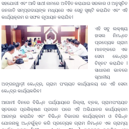
ସହଯୋଗୀ ଏବଂ ଆଦି ସାଥୀ ନାମରେ ଅବିହିତ କରାଯାଇ ସରକାର ଓ ଅନୁସୂଚିତ
ଜନଜାତି ସମ୍ପ୍ରଦାୟଙ୍କ ମଧ୍ୟରେ ଏକ ସେତୁ ସୃଷ୍ଟି କରାଯିବ ଏବଂ ଏହି
କାର୍ଯ୍ୟକ୍ରମ ର ସଫଳ ରୂପାୟନ କରାଯିବ।
ଏହି ସବୁ ଲକ୍ଷ୍ୟ
ହାସଲ ନିମନ୍ତେ
ପ୍ରତ୍ୟେକ ଗ୍ରାମ
ମାନଙ୍କରେ ଏକ
ସେବା କେନ୍ଦ୍ର
ଚିହ୍ନଟ କରାଯିବ ।
ସାଧାରଣ ଭାବରେ
ସ୍ଥାନୀୟ
ଅଙ୍ଗନୱାଡ଼ୀ କେନ୍ଦ୍ର, ଗ୍ରାମ ପଂଚାୟତ କାର୍ଯ୍ୟାଳୟ ରେ ଏହି ସେବା
କେନ୍ଦ୍ର କାର୍ଯ୍ୟକରିବ।
ଆଗାମୀ ଦିନରେ ବିଭିନ୍ନ ପର୍ଯ୍ୟାୟରେ ଜିଲ୍ଲା, ବ୍ଳକ, ଗ୍ରାମପଂଚାୟତ
ସ୍ତରରେ ପ୍ରଶିକ୍ଷଣ ପ୍ରଦାନ ପରେ ଏହି ଅଭିଯାନର କାର୍ଯ୍ୟକ୍ରମ
ଆରମ୍ଭ କରାଯିବ ଏବଂ ବିଭିନ୍ନ ବିଭାଗର କାର୍ଯ୍ୟକ୍ରମ ଓ ବିଭିନ୍ନ
ଯୋଜନାକୁ ଅନ୍ତର୍ଭୁକ୍ତ କରି ପ୍ରତ୍ୟେକ ଗ୍ରାମ ନିମନ୍ତେ ଏକ ଗ୍ରାମ୍ୟ