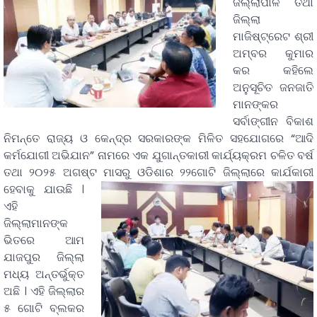
ଜିଲ୍ଲାପାଳ ତଥା
ଜିଲ୍ଲା
ମାଜିଷ୍ଟ୍ରେଟ ଶ୍ରୀ
ଅମ୍ବର କୁମାର
କର କହିଲେ
ଅନୁସୂଚିତ ଜନଜାତି
ମାନଙ୍କର
ସର୍ବାଙ୍ଗୀନ ବିକାଶ
ନିମନ୍ତେ ରାଜ୍ୟ ଓ କେନ୍ଦ୍ର ସରକାରଙ୍କ ମିଳିତ ସହଯୋଗରେ “ଆଦି
କର୍ମଯୋଗୀ ଅଭିଯାନ” ନାମରେ ଏକ ଯୁଗାନ୍ତକାରୀ କାର୍ଯ୍ୟକ୍ରମ ଚଳିତ ବର୍ଷ
ତଥା ୨୦୨୫ ଅଗଷ୍ଟ ମାସରୁ ଓଡିଶାର ୨୨ଗୋଟି ଜିଲ୍ଲାରେ କାର୍ଯକାରୀ
ହେବାକୁ ଯାଉଛି ।
ଏହି
ଜିଲ୍ଲାମାନଙ୍କ
ଭିତରେ ଆମ
ଯାଜପୁର ଜିଲ୍ଲା
ମଧ୍ୟ ଅନ୍ତର୍ଭୁକ୍ତ
ଅଛି । ଏହି ଜିଲ୍ଲାର
୫ ଗୋଟି ବ୍ଲକର