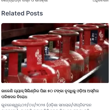
କେନ୍ଦ୍ରାପଡ଼ା ଗସ୍ତ ଓ ସମୀକ୍ଷା
ଅଧିବେଶନ
Related Posts
ଜାଳେଣି ଗ୍ୟାସ୍ ସିଲିଣ୍ଡିର ପିଛା ୫୦ ଟଙ୍କା ବୃଦ୍ଧିକୁ ଓଡ଼ିଆ ଅସ୍ମିତା
ପରିଷଦର ବିରୋଧ
ଭୁବନେଶ୍ୱର,୦୭/୦୪/୨୦୨୫ (ଓଡ଼ିଶା ସମାଚାର/ଦୀପ୍ତିରଂଜନ