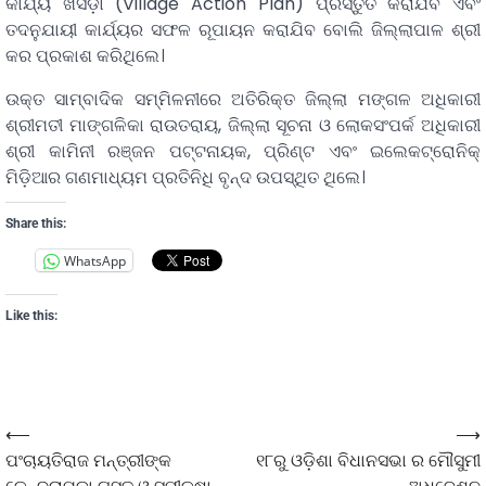
କାର୍ଯ୍ୟ ଖସଡ଼ା (Village Action Plan) ପ୍ରସ୍ତୁତ କରାଯିବ ଏବଂ
ତଦନୁଯାୟୀ କାର୍ଯ୍ୟର ସଫଳ ରୂପାୟନ କରାଯିବ ବୋଲି ଜିଲ୍ଲାପାଳ ଶ୍ରୀ
କର ପ୍ରକାଶ କରିଥିଲେ।
ଉକ୍ତ ସାମ୍ବାଦିକ ସମ୍ମିଳନୀରେ ଅତିରିକ୍ତ ଜିଲ୍ଲା ମଙ୍ଗଳ ଅଧିକାରୀ
ଶ୍ରୀମତୀ ମାଙ୍ଗଳିକା ରାଉତରାୟ, ଜିଲ୍ଲା ସୂଚନା ଓ ଲୋକସଂପର୍କ ଅଧିକାରୀ
ଶ୍ରୀ କାମିନୀ ରଞ୍ଜନ ପଟ୍ଟନାୟକ, ପ୍ରିଣ୍ଟ ଏବଂ ଇଲେକଟ୍ରୋନିକ୍
ମିଡ଼ିଆର ଗଣମାଧ୍ୟମ ପ୍ରତିନିଧି ବୃନ୍ଦ ଉପସ୍ଥିତ ଥିଲେ।
Share this:
WhatsApp
Like this:
⟵
⟶
ପଂଚାୟତିରାଜ ମନ୍ତ୍ରୀଙ୍କ
୧୮ରୁ ଓଡ଼ିଶା ବିଧାନସଭା ର ମୌସୁମୀ