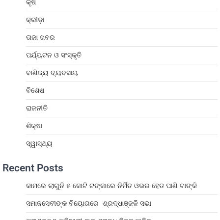
କୃଷି
କ୍ରୀଡ଼ା
ତାଜା ଖବର
ପର୍ଯ୍ୟଟନ ଓ ସଂସ୍କୃତି
ବାଣିଜ୍ୟ ବ୍ୟବସାୟ
ବିଶେଷ
ରାଜନୀତି
ଶିକ୍ଷା
ସ୍ୱାସ୍ଥ୍ୟ
Recent Posts
କାମରେ ଲାଗୁନି ୫ କୋଟି ଟଙ୍କାରେ ନିର୍ମିତ ଓଭର ହେଡ ପାଣି ଟାଙ୍କି
ସମାଜସେବୀଙ୍କ ବିୟୋଗରେ ଶ୍ରଦ୍ଧାଞ୍ଜଳି ସଭା