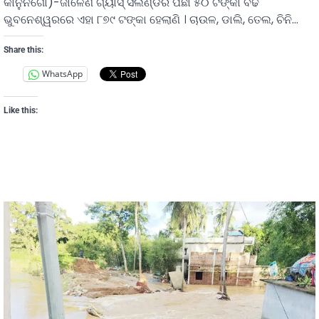
କାନୁନଗୋ)-ଜାଳେଣି ଗ୍ୟାସ୍ ସିଲିଣ୍ଡର ପିଛା ୫୦ ଟଙ୍କା ବଢି
ଭୁବନେଶ୍ୱରରେ ଏହା ୮୭୯ ଟଙ୍କା ହେଲାଣି । ଚାଉଳ, ଡାଲି, ତେଲ, ଚିନି…
Share this:
WhatsApp
Like this: