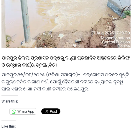
ଯାଜପୁର ଜିଲ୍ଲା ପ୍ରଶାସନ ପକ୍ଷରୁ ବନ୍ୟା ପ୍ରଭାବିତ ଅଞ୍ଚଳରେ ରିଲିଫ
ଓ ଉଦ୍ଧାର କାର୍ଯ୍ୟ ତ୍ବରାନ୍ବିତ।
ଯାଜପୁର,୨୭/୦୮/୨୦୨୫ (ଓଡ଼ିଶା ସମାଚାର)- ବଙ୍ଗୋପସାଗରରେ ସୃଷ୍ଟି
ଲଘୁଚାପଜନିତ ଲଗାଣ ବର୍ଷା ଯୋଗୁଁ ବୈତରଣୀ ନଦୀରେ ବନ୍ୟାଜଳ ବୃଦ୍ଧି
ପାଇ ଏହାର ଶାଖା ନଦୀ କାଣୀ ନଦୀରେ ଦଶରଥପୁର…
Share this:
WhatsApp
Like this: