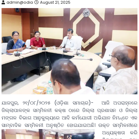
admin@odia
August 21, 2025
ଯାଜପୁର, ୨୧/୦୮/୨୦୨୫ (ଓଡ଼ିଶା ସମାଚାର)- ଆଜି ଅପରାହ୍ନରେ
ଜିଲ୍ଲାପାଳଙ୍କ ସମ୍ମିଳନୀ କକ୍ଷ ଠାରେ ଜିଲ୍ଲା ପ୍ରଶାସନ ଓ ଜିଲ୍ଲା
ମଙ୍ଗଳ ବିଭାଗ ଆନୁକୁଲ୍ୟରେ ଆଦି କର୍ମଯୋଗୀ ଅଭିଯାନ ନିମନ୍ତେ ଏକ
ସାମ୍ବାଦିକ ସମ୍ମିଳନୀ ଅନୁଷ୍ଠିତ ହୋଇଯାଇଅଛି।
ଉକ୍ତ ସମ୍ମିଳନୀରେ
ଅଧ୍ୟକ୍ଷତା କରି