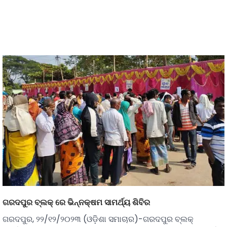
ଗରଦପୁର ବ୍ଲକ୍ ରେ ଭିନ୍ନକ୍ଷମ ସାମର୍ଥ୍ୟ ଶିବିର
ଗରଦପୁର, ୨୨/୧୨/୨୦୨୩ (ଓଡ଼ିଶା ସମାଚାର)-ଗରଦପୁର ବ୍ଲକ୍