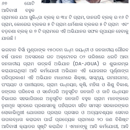
୬୭ ଗୋଟି
ଆଦିବାସୀ ବହୁଳ
ଗ୍ରାମରେ ଯଥା ସୁକିନ୍ଦା ବ୍ଲକ୍ ର ୩୪ ଟି ଗ୍ରାମ, ଦାନଗଦି ବ୍ଲକ୍ ର ୧୬ ଟି
ଗ୍ରାମ, କୋରେଇ ବ୍ଲକର ୫ ଟି ଗ୍ରାମ ଧର୍ମଶାଳା ବ୍ଲକର ୫ ଟି ଗ୍ରାମ ଏବଂ
ବଡ଼ଚଣା ବ୍ଲକ୍ ର ୭ ଟି ଗ୍ରାମରେ ଏହି ଅଭିଯାନର ସଫଳ ରୂପାୟନ ହେବାକୁ
ଯାଉଛି ।
ଭଗବାନ ବିର୍ସା ମୁଣ୍ଡାଙ୍କ ୧୫୦ତମ ଜନ୍ମ ଜୟନ୍ତୀ ଓ ଜନଜାତୀୟ ଗୌରବ
ବର୍ଷ ପାଳନ ଅବସରରେ ଗତ ଅକ୍ଟୋବର ୦୨ ତାରିଖରେ ଧରତି ଆବା
ଜନଜାତୀୟ ଗ୍ରାମ ଉତ୍କର୍ସ ଅଭିଯାନ (DA-JGUA) ର ଶୁଭାରମ୍ଭ
କରାଯାଇଥିଲା। ଆଦି କର୍ମଯୋଗୀ ଅଭିଯାନ ଏହି ଯୋଜନାର ପୂର୍ଣ୍ଣାଙ୍ଗ
ପରିପ୍ରକାଶ। ଏହି ଅଭିଯାନ ମାଧମରେ ଶିକ୍ଷା, ସାସ୍ଥ୍ୟ, ଗମନାଗମନ,
ପଂଚାୟତ ଓ ପାନୀୟଜଳ, ଗ୍ରାମ ଉନ୍ନୟନ, କୃଷି, ମହିଳା ଓ ଶିଶୁ ବିକାଶ,
ଜଙ୍ଗଲ ପରିବେଶ ଓ ସର୍ବୋପରି ଅନୁସୂଚିତ ଜନଜାତି ଓ ଜାତି ଉନ୍ନୟନ
ବିଭାଗର ସହଭାଗିତାରେ ଅନୁସୂଚିତ ଜନଜାତି ବହୁଳ ଗ୍ରାମ ମାନଙ୍କରେ
ତୃଣମୂଳ ସ୍ତରରେ ପ୍ରଶାସନକୁ ପହଁଚାଇବା ସହିତ ସମସ୍ତ ସରକାରଙ୍କର
ଲୋକାଭିମୁଖୀ ଯୋଜନାର ପ୍ରଚାର ପ୍ରସାର ଓ ଅତ୍ୟାବଶ୍ୟକ ସେବାର
ଉପଲବ୍ଧତା କରାଇବା ପାଇଁ ପ୍ରତ୍ୟେକ ଗ୍ରାମରେ ୨୦ ଜଣ ବିଶିଷ୍ଟ
ଆଦିବାସୀ କ୍ୟାଡର ସୃଷ୍ଟି କରା‌ଯିବ । ଏମାନଙ୍କୁ ଆଦି କର୍ମଯୋଗୀ, ଆଦି