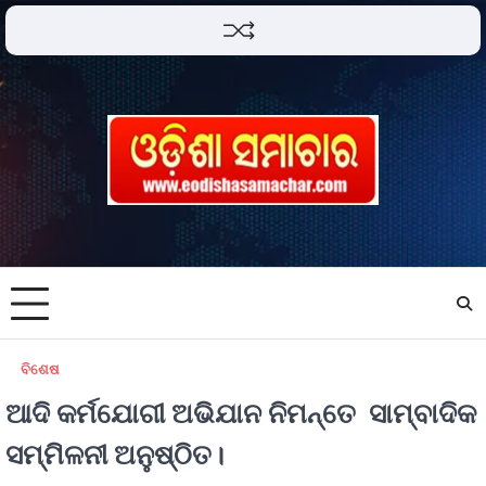
ବିଶେଷ
ଆଦି କର୍ମଯୋଗୀ ଅଭିଯାନ ନିମନ୍ତେ ସାମ୍ବାଦିକ
ସମ୍ମିଳନୀ ଅନୁଷ୍ଠିତ।