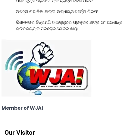
ପ୍ରାଣକୃଷ୍ଣ ପଢ଼ିଆରୀ ଙ୍କ ଶ୍ରାଦ୍ଧ ଦିବସ ପାଳିତ
ଅପହୃତା ନାବାଳିକା ଛାତ୍ରୀ ଉଦ୍ଧାର,ଅପହର୍ତ୍ତା ଗିରଫ
କିଶନନଗର ଚିନ୍ତାମଣି ହାଇସ୍କୁଲର ପ୍ରାକ୍ତନ ଛାତ୍ର ଇଂ ପ୍ରଶାନ୍ତ
ରାଉତରାୟଙ୍କ ପରଲୋକ,ଶୋକର ଛାୟା
Member of WJAI
Our Visitor