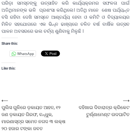
ପରିଡ଼ା ସମସ୍ତଙ୍କୁ ଉତ୍ସାହିତ କରି କାର୍ଯ୍ୟକ୍ରମର ସଫଳତା ପାଇଁ
ଅତିଥିମାନଙ୍କ ଭଳି ପ୍ରଶଂସା କରିଥିଲେ। ଅତିଥି ମାନେ ଶେଷ ପର୍ଯ୍ୟନ୍ତ
ବସି ରହିବା ଦେଖି ସମସ୍ତେ ଆଶ୍ଚର୍ଯ୍ୟ ହେବା ଓ କମିଟି ଓ ବିଦ୍ୟାଳୟର
ମିଳିତ ସହଯୋଗରେ ଏକ ଭିନ୍ନ ଢାଞ୍ଚାରେ ଚଳିତ ବର୍ଷ ବାର୍ଷିକ ଉତ୍ସବ
ପାଳନ ଅବସରରେ ଭଲ ଚର୍ଚ୍ଚା ଶୁଣିବାକୁ ମିଳୁଛି ।
Share this:
WhatsApp
Like this:
⟵
⟶
ପୁଲିସ ଗୁଳିରେ ଡ଼କାୟତ ଆହତ, ୧୨
ଦହିଖାଇ ଦିବାରାତ୍ର କ୍ରିକେଟ
ଜଣ ଡ଼କାୟତ ଗିରଫ, ବନ୍ଧୁକ,
ଟୁର୍ଣ୍ଣାମେଣ୍ଟ ଉଦଘାଟିତ
ମାରଣାସ୍ତ୍ର ସମେତ ନଗଦ ୩ ଲକ୍ଷ
୨୦ ହଜାର ଟଙ୍କା ଜବତ