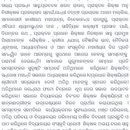
ସଭ୍ୟ ପ୍ରସନ୍ନ ସାହୁ,ପ୍ରବଚକ ଶରତ ରାଉତ୍, ପ୍ରାକ୍ତନ ଶିକ୍ଷା ଅନୁ
ନିରୀକ୍ଷକ ପ୍ରହଲ୍ଲାଦ ସ୍ବାଇଁ,ଗାନ୍ଧୀ ତତ୍ତ୍ଵ ପ୍ରଚାରକ ଅନାମ ମଲ୍ଲିକ,
ସମାଜସେବୀ କାଶୀନାଥ ମହାପାତ୍ର, ବିବେକାନନ୍ଦ ରାଜଗୁରୁ, ପ୍ରାକ୍ତନ
ଏବିଇଓ ଶ୍ୟାମସୁନ୍ଦର ଦାସ , ସାହିତ୍ୟିକ ଲକ୍ଷ୍ମୀ ପ୍ରସାଦ ପାଣି,
ଦିଗମ୍ବର ରଥ , ପ୍ରାକ୍ତନ ପ୍ରଧାନ ଶିକ୍ଷକ ନିରଞ୍ଜନ ସାହୁ ପ୍ରମୁଖ
ପିଲାମାନଙ୍କ ଶୈକ୍ଷିକ , କ୍ରୀଡା ,ଯୋଗ, ବୈଜ୍ଞାନିକ ଭାବ, ନୈତିକତା
,ଶୃଙ୍ଖଳା, ଆଧ୍ୟାତ୍ମିକତା ଓ ଆମ ସଂସ୍କୃତିର ମହନୀୟତା ଦିଗ ପ୍ରତି
ସମନ୍ୱିତ ଭାବେ ଆରମ୍ଭରୁ ସୁପଥରେ ଆଗେଇ ନେବାକୁ ସମସ୍ତଙ୍କୁ
ପରାମର୍ଶ ଦେଇଛନ୍ତି। ସମାଜରେ ଗୁରୁମାନଙ୍କର ସମ୍ମାନ ପ୍ରତି
ସମସ୍ତଙ୍କର ସୁଦୃଷ୍ଟି ସମ୍ପର୍କେ ଅତିଥିମାନେ କହିଥିଲେ। ଶିକ୍ଷାବିତ୍
ସନ୍ତୋଷ ମହାନ୍ତି ସଭାରେ ଅଧ୍ୟକ୍ଷତା କରିଥିଲେ।ତ୍ପ୍ରଧାନ ଶିକ୍ଷୟିତ୍ରୀ
ଶ୍ରୀମତୀ ସତ୍ୟଭାମା ଦେବୀ ଅତିଥି ମାନଙ୍କୁ ସ୍ବାଗତ କରିଥିଲେ।
ଅତିଥିମାନେ ଜଗନ୍ନାଥ ଫଟୋ ଚିତ୍ରରେ ଧୂପ ଦେଇ ସଭାର ଉଦଘାଟନ
କରିଥିଲେ। ସଭାରେ ବିଦ୍ୟାଳୟର ଦିବଂଗତ ଶିକ୍ଷକ ଶିକ୍ଷୟିତ୍ରୀ ଓ
ଛାତ୍ରଛାତ୍ରୀଙ୍କ ଉଦ୍ଦେଶ୍ୟରେ ନିରବ ପ୍ରାର୍ଥନା କରାଯାଇଥିଲା ।
ସମସ୍ତଙ୍କ ସହମତିରେ କାର୍ଯ୍ୟକ୍ରମର ସୁସଂଯୋଜନା, ମଞ୍ଚ ପରିଚାଳନା,
ଅତିଥି ପରିଚୟ ଓ ବିଦ୍ୟାଳୟର ଗରିମାମୟ ବାର୍ଷିକ ବିବରଣୀ ପ୍ରସ୍ତୁତି ଓ
ପାଠ କରିଥିଲେ ବିଦ୍ୟାଳୟର ସଂସ୍କୃତି ପ୍ରେମୀ ଶିକ୍ଷକ ଅଭୟ ଚରଣ ସାହୁ