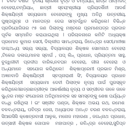
। ଚଳିତ ବର୍ଷର ତୃତୀୟ ଶ୍ରେଣୀ ବୃତ୍ତି ଓ ଚମ୍ପିୟାନ୍ ଛାତ୍ର ଆତ୍ମଜିତ୍
ବେହେରା,ଚମ୍ପିୟାନ୍ ଛାତ୍ରୀ ସ୍ବୟଂଶ୍ରୀୟା ପ୍ରିୟଦର୍ଶିନୀ ଆଦର୍ଶ
ଶିକ୍ଷୟିତ୍ରୀ ସତ୍ୟଭାମା ବେହେରାଙ୍କୁ ମୁଖ୍ୟ ଅତିଥି ଉତ୍ତରୀୟ,
ପୁଷ୍ପଗୁଚ୍ଛ ଓ ମାନପତ୍ର ଦେଇ ସମ୍ବର୍ଦ୍ଧିତ କରିଥିଲେ। ବିଭିନ୍ନ
ପ୍ରତିଯୋଗିତାର ୯୫ ଜଣ ପିଲାଙ୍କୁ ମଞ୍ଚରେ ପ୍ରମାଣପତ୍ର ପ୍ରଦାନ
ପୂର୍ବକ ସମ୍ମାନିତ କରାଯାଇଥିଲା । ପରିଚାଳନାରେ କମିଟି ଅଧ୍ୟକ୍ଷ
ପ୍ରମୋଦ କୁମାର ସେଠୀ, ଦିଲ୍ଲୀପ ସାମନ୍ତରାୟ, ଜିତେନ୍ଦ୍ର ସେଠୀ,ମନୀଷା
ଦାସ,ଅନ୍ୟ ସଭ୍ୟ ସଭ୍ୟା, ବିଦ୍ୟାଳୟର ଶିକ୍ଷକ ସୋମନାଥ ବେହେରା
,ଟିକେଇ ଦଳାଇ,ମାନସ ସ୍ବାଇଁ , ପପ୍ ଲିନ୍ ପ୍ରଧାନ, ପ୍ରିୟତ୍ତମା ସାହୁ,
ବୁଦ୍ଧିଜୀବୀ ପ୍ରଦୀପ ବାରିକ,ନବଘନ ବେହେରା, ଗୀତା ବେହେରା ଓ
ଅନ୍ୟମାନେ ସହଯୋଗ କରିଥିଲେ। ଶିକ୍ଷାପ୍ରେମୀ ପ୍ରଭାତ ମିଶ୍ର,
ଅଜ୍ଞନବାଡି ଶିକ୍ଷୟିତ୍ରୀ ସ୍ବପ୍ନାରାଣୀ ସିଂ, ବିଦ୍ୟାଳୟର ପ୍ରଧାନ
ଶିକ୍ଷୟିତ୍ରୀ ସତ୍ୟଭାମା ଦେବୀ ପିଲାଙ୍କ ନୃତ୍ୟ ପାଇଁ ପୁରସ୍କୃତ
କରିଥିଲେ।ଛାତ୍ରଛାତ୍ରୀଙ୍କ ଆକର୍ଷଣୀୟ ନୃତ୍ୟ ଓ ସଙ୍ଗୀତର ତାଳେ ତାଳେ
ସୁନ୍ଦର ମଞ୍ଚ ସଂଯୋଜନା ଅତିଥିମାନଙ୍କ ସହ ସମସ୍ତଙ୍କୁ ଶେଷ ପର୍ଯ୍ୟନ୍ତ
ବାନ୍ଧି ରଖିଥିଲା । ଇଂ ସଞ୍ଜୀବ ପଣ୍ଡା, ଶିକ୍ଷକ ଅଭୟ ରଥ, ରମେଶ
ବଳବନ୍ତରାୟ,, ପବିତ୍ର ଜେନା, ଅଧ୍ୟାପକ ଅନନ୍ତ ଚରଣ ବଳବନ୍ତରାୟ,
ସିଆରସିସି କ୍ଷେତ୍ରବାସୀ ଆଳୁକ, ମନୋଜ ମହାରଣା , ଜଗନ୍ନାଥ ପ୍ରଧାନ,
ଉତ୍ସାହୀ ଶିକ୍ଷକ ଗୋପାଳ ମହାପାତ୍ର , ରବିନ୍ଦ୍ର ବେହେରା,ସୁଦିପ୍ତ