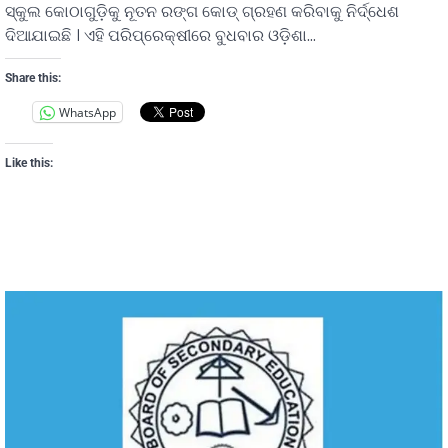
ସ୍କୁଲ କୋଠାଗୁଡ଼ିକୁ ନୂତନ ରଙ୍ଗ କୋଡ୍ ଗ୍ରହଣ କରିବାକୁ ନିର୍ଦ୍ଧେଶ
ଦିଆଯାଇଛି । ଏହି ପରିପ୍ରେକ୍ଷୀରେ ବୁଧବାର ଓଡ଼ିଶା…
Share this:
WhatsApp
Like this: