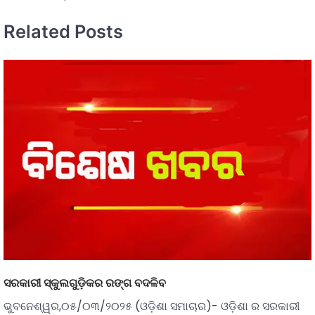
Related Posts
ସରକାରୀ ସ୍କୁଲଗୁଡ଼ିକର ରଙ୍ଗ ବଦଳିବ
ଭୁବନେଶ୍ୱର,୦୫/୦୩/୨୦୨୫ (ଓଡ଼ିଶା ସମାଚାର)- ଓଡ଼ିଶା ର ସରକାରୀ