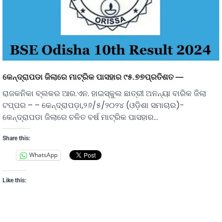
କେନ୍ଦ୍ରାପଡା ଜିଲାରେ ମାଟ୍ରିକ ପାସହାର ୯୫.୭୭ପ୍ରତିଶତ —
ରାଜକନିକା ବ୍ଲକର ଆର.ଏନ. ହାଇସ୍କୁଲ ଛାତ୍ରୀ ଅନନ୍ୟା ବାରିକ ଜିଲା
ଟପ୍ପର – – କେନ୍ଦ୍ରାପଡ଼ା,୨୬/୫/୨୦୨୪ (ଓଡ଼ିଶା ସମାଚାର)-
କେନ୍ଦ୍ରାପଡା ଜିଲାରେ ଚଳିତ ବର୍ଷ ମାଟ୍ରିକ ପାସହାର…
Share this:
WhatsApp
Like this: