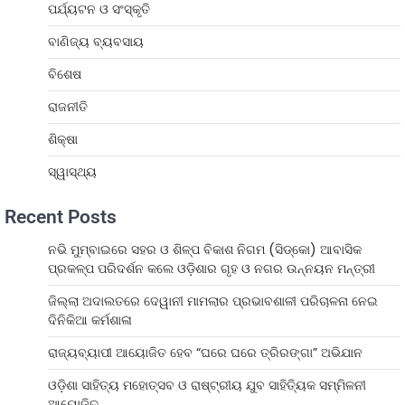
ପର୍ଯ୍ୟଟନ ଓ ସଂସ୍କୃତି
ବାଣିଜ୍ୟ ବ୍ୟବସାୟ
ବିଶେଷ
ରାଜନୀତି
ଶିକ୍ଷା
ସ୍ୱାସ୍ଥ୍ୟ
Recent Posts
ନଭି ମୁମ୍ବାଇରେ ସହର ଓ ଶିଳ୍ପ ବିକାଶ ନିଗମ (ସିଡ୍‌କୋ) ଆବାସିକ
ପ୍ରକଳ୍ପ ପରିଦର୍ଶନ କଲେ ଓଡ଼ିଶାର ଗୃହ ଓ ନଗର ଉନ୍ନୟନ ମନ୍ତ୍ରୀ
ଜିଲ୍ଲା ଅଦାଲତରେ ଦେୱାନୀ ମାମଲାର ପ୍ରଭାବଶାଳୀ ପରିଚାଳନା ନେଇ
ଦିନିକିଆ କର୍ମଶାଳା
ରାଜ୍ୟବ୍ୟାପୀ ଆୟୋଜିତ ହେବ “ଘରେ ଘରେ ତ୍ରିରଙ୍ଗା” ଅଭିଯାନ
ଓଡ଼ିଶା ସାହିତ୍ୟ ମହୋତ୍ସବ ଓ ରାଷ୍ଟ୍ରୀୟ ଯୁବ ସାହିତ୍ୟିକ ସମ୍ମିଳନୀ
ଆୟୋଜିତ