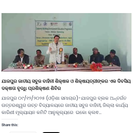
ଯାଜପୁର ଜାତୀୟ ସବୁଜ ବାହିନୀ ଶିକ୍ଷକ ଓ ଶିକ୍ଷୟତ୍ରୀଙ୍କର ଏକ ଦିବସିୟ
ଦକ୍ଷତା ବୃଦ୍ଧି ପ୍ରଶିକ୍ଷଣ ଶିବିର
ଯାଜପୁର ୦୯/୧୨/୨୦୨୫ (ଓଡ଼ିଶା ସମାଚାର)-ଯାଜପୁର ବ୍ଲକ ଅନ୍ତର୍ଗତ
ଉତ୍ତରଶ୍ୱର ଉଚ୍ଚ ବିଦ୍ୟାଳୟରେ ଜାତୀୟ ସବୁଜ ବାହିନୀ, ଜିଲ୍ଲା କାର୍ଯ୍ୟ
କାରିଣୀ ମୂଲ୍ୟାୟନ କମିଟି ଆନୁକୂଲ୍ୟରେ ଇକୋ କ୍ଲଵ…
Share this: