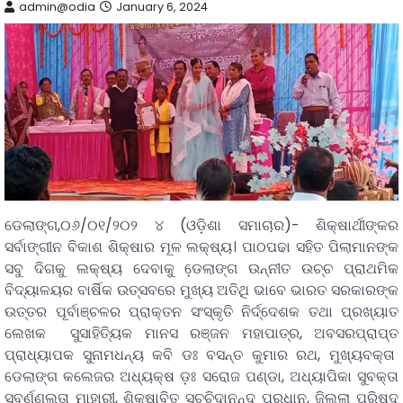
admin@odia
January 6, 2024
ଡେଲାଙ୍ଗ,୦୬/୦୧/୨୦୨ ୪ (ଓଡ଼ିଶା ସମାଚାର)- ଶିକ୍ଷାର୍ଥୀଙ୍କର
ସର୍ବାଙ୍ଗୀନ ବିକାଶ ଶିକ୍ଷାର ମୂଳ ଲକ୍ଷ୍ୟ। ପାଠପଢା ସହିତ ପିଲାମାନଙ୍କ
ସବୁ ଦିଗକୁ ଲକ୍ଷ୍ୟ ଦେବାକୁ ଡେ଼ଲାଙ୍ଗ ଉନ୍ନୀତ ଉଚ୍ଚ ପ୍ରାଥମିକ
ବିଦ୍ୟାଳୟର ବାର୍ଷିକ ଉତ୍ସବରେ ମୁଖ୍ୟ ଅତିଥି ଭାବେ ଭାରତ ସରକାରଙ୍କ
ଉତ୍ତର ପୂର୍ବାଞ୍ଚଳର ପ୍ରାକ୍ତନ ସଂସ୍କୃତି ନିର୍ଦ୍ଦେଶକ ତଥା ପ୍ରଖ୍ୟାତ
ଲେଖକ ସୁସାହିତ୍ୟିକ ମାନସ ରଞ୍ଜନ ମହାପାତ୍ର, ଅବସରପ୍ରାପ୍ତ
ପ୍ରାଧ୍ୟାପକ ସୁନାମଧନ୍ୟ କବି ଡଃ ବସନ୍ତ କୁମାର ରଥ, ମୁଖ୍ୟବକ୍ତା
ଡେଲାଙ୍ଗ କଲେଜର ଅଧ୍ୟକ୍ଷ ଡ଼ଃ ସରୋଜ ପଣ୍ଡା, ଅଧ୍ୟାପିକା ସୁବକ୍ତା
ସ୍ବର୍ଣ୍ଣଲତା ମାହାରୀ, ଶିକ୍ଷାବିତ୍ ସଚ୍ଚିଦାନନ୍ଦ ପ୍ରଧାନ, ଜିଲ୍ଲା ପରିଷଦ