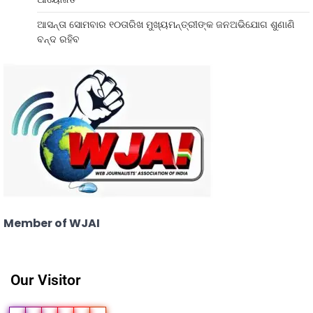
ଆସନ୍ତା ସୋମବାର ୧୦ତାରିଖ ମୁଖ୍ୟମନ୍ତ୍ରୀଙ୍କ ଜନଅଭିଯୋଗ ଶୁଣାଣି
ବନ୍ଦ ରହିବ
Member of WJAI
Our Visitor