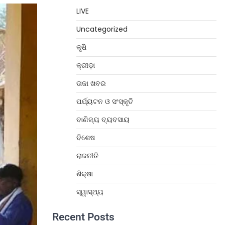
LIVE
Uncategorized
କୃଷି
କ୍ରୀଡ଼ା
ତାଜା ଖବର
ପର୍ଯ୍ୟଟନ ଓ ସଂସ୍କୃତି
ବାଣିଜ୍ୟ ବ୍ୟବସାୟ
ବିଶେଷ
ରାଜନୀତି
ଶିକ୍ଷା
ସ୍ୱାସ୍ଥ୍ୟ
Recent Posts