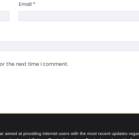
Email
*
for the next time I comment.
aimed at providing internet users with the most recent updates regard