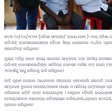
କଟକ ୧୪/୦୪/୨୦୨୫ (ଓଡିଶା ସମାଚାର/ ଅଭୟ ଜେନା )-ଅଲ୍ ଓଡିଶା ଇ
ଇପିଏଫ୍ ପେନସନଭୋଗୀଙ୍କ ବୈଠକ ସିଦ୍ଧ ଧେଉଳେଇ ମନ୍ଦିର ପ୍ରାଙ
ସଭାପତିତ୍ବ କରିଥିଲେ।
ମୁଖ୍ୟ ଅତିଥି ଭାବେ ରାଜ୍ୟ ସାଧାରଣ ସମ୍ପାଦକ ତଥା ଜାତୀୟ ଉପସଭାପତ
ଇପିଏଫ୍ ପେନସନଭୋଗିଙ୍କ ସର୍ବନିମ୍ନ ପେନସନ ମାସିକ ନଅ ହଜାର ଟଙ୍କା 
୬୦ବର୍ଷରୁ ଲାଗୁ କରିବାକୁ ଦାବି କରିଥିଲେ।
ଦାବି ପୂରଣ ନହେଲେ ଆନ୍ଦୋଳନ ତୀବ୍ରତର ହେବବୋଲି ସଭାପତି ଅଗାଧୁ 
ସମ୍ପାଦକ ବୁଲେଇ ବେହେରା,ଅଲେଖ ନାୟକ ଓ ଆଦିତ୍ୟ ପଟ୍ଟନାୟକ ପ
ପରିଚାଳନା କମିଟି ଗଠନ କରାଯାଇଥିଲା । ସେଥିରେ ଦୈତାରି ଭଦ୍ର,କ୍ଷେ
ବେଉରା,ସନାତନ ମହାପାତ୍ର, ରବିନାରାୟଣ ବାରିକ,ରବୀନ୍ଦ୍ରନାଥ ଶତପଥୀ,
ପ୍ରଦାନ କରିଥିଲେ।