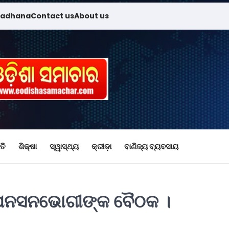
madhana
Contact us
About us
ତି
ଶିକ୍ଷା
ସ୍ୱାସ୍ଥ୍ୟ
କ୍ରୀଡ଼ା
ବାଣିଜ୍ୟ ବ୍ୟବସାୟ
େନସନଭୋଗୀଙ୍କ ବୈଠକ ।