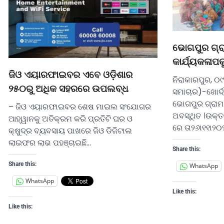
ଭୋଗପୁର ଗ୍ର
କାର୍ଯ୍ୟକଳାପକ
ଜିଓ ଏୟାରଫାଇବର ଏବେ ଓଡ଼ିଶାର
ନିରାକାରପୁର, 
୨୫୦ରୁ ଅଧିକ ସହରରେ ଉପଲବ୍ଧ
ସମାଚାର)-ଖୋର୍ଦ
ଭୋଗପୁର ଗ୍ରାମ 
– ଜିଓ ଏୟାରଫାଇବର ଶେଷ ମାଇଲ ସଂଯୋଗର
ଅବସ୍ଥିତ ।ଉକ୍ତ
ଆହ୍ୱାନକୁ ଅତିକ୍ରମ କରି ପ୍ରତିଟି ଘର ଓ
ରେ ତା୨୬ା୧୧ା୨
କ୍ଷୁଦ୍ର ବ୍ୟବସାୟ ପାଖରେ ଜିଓ ଡିଜିଟାଲ
ଲାଇଫର ଲାଭ ପହଞ୍ଚାଇଛି…
Share this:
Share this:
WhatsApp
WhatsApp
Like this:
Like this: