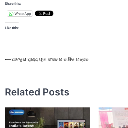
Share this:
WhatsApp
Like this:
⟵
ପାଟକୁରା ପୂଜ୍ୟ ପୂଜା ସଂସଦ ର ବାର୍ଷିକ ଉତ୍ସବ
Related Posts