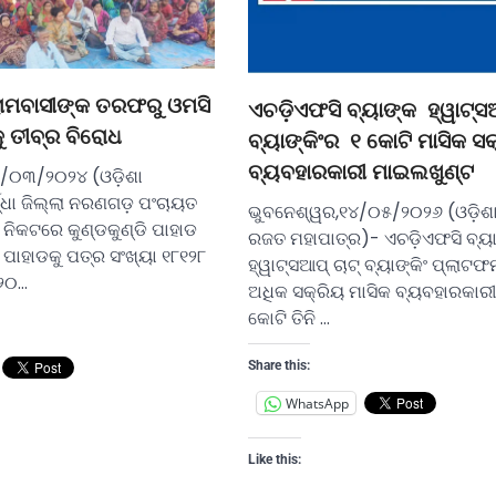
ାମବାସୀଙ୍କ ତରଫରୁ ଓମସି
ଏଚଡ଼ିଏଫସି ବ୍ୟାଙ୍କ ହ୍ୱାଟ୍ସଆ
ୁ ତୀବ୍ର ବିରୋଧ
ବ୍ୟାଙ୍କିଂର ୧ କୋଟି ମାସିକ ସକ
ବ୍ୟବହାରକାରୀ ମାଇଲଖୁଣ୍ଟ
୦୯/୦୩/୨୦୨୪ (ଓଡ଼ିଶା
୍ଧା ଜିଲ୍ଲା ନରଣଗଡ଼ ପଂଚାୟତ
ଭୁବନେଶ୍ୱର,୧୪/୦୫/୨୦୨୬ (ଓଡ଼ିଶା
ନିକଟରେ କୁଣ୍ଡକୁଣ୍ଡି ପାହାଡ
ରଜତ ମହାପାତ୍ର)- ଏଚଡ଼ିଏଫସି ବ୍ୟ
 ପାହାଡକୁ ପତ୍ର ସଂଖ୍ୟା ୧୮୧୨୮
ହ୍ୱାଟ୍ସଆପ୍ ଚାଟ୍ ବ୍ୟାଙ୍କିଂ ପ୍ଲାଟଫର
୦୨୦…
ଅଧିକ ସକ୍ରିୟ ମାସିକ ବ୍ୟବହାରକାରୀ
କୋଟି ତିନି …
Share this:
WhatsApp
Like this: