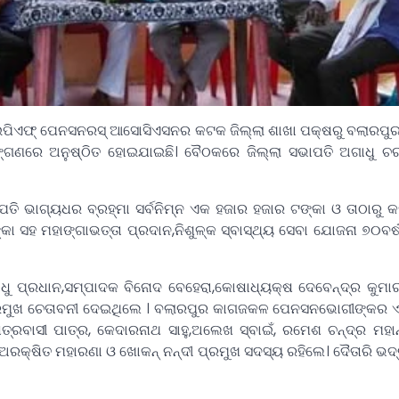
ପିଏଫ୍ ପେନସନରସ୍ ଆସୋସିଏସନର କଟକ ଜିଲ୍ଲା ଶାଖା ପକ୍ଷରୁ ବଲାରପୁ
୍ଗଣରେ ଅନୁଷ୍ଠିତ ହୋଇଯାଇଛି। ବୈଠକରେ ଜିଲ୍ଲା ସଭାପତି ଅଗାଧୁ ଚ
ି ଭାଗ୍ୟଧର ବ୍ରହ୍ମା ସର୍ବନିମ୍ନ ଏକ ହଜାର ହଜାର ଟଙ୍କା ଓ ତାଠାରୁ କ
ସହ ମହାଙ୍ଗାଭତ୍ତା ପ୍ରଦାନ,ନିଶୁଳ୍କ ସ୍ବାସ୍ଥ୍ୟ ସେବା ଯୋଜନା ୭୦ବର୍ଷ 
ପ୍ରଧାନ,ସମ୍ପାଦକ ବିନୋଦ ବେହେରା,କୋଷାଧ୍ୟକ୍ଷ ଦେବେନ୍ଦ୍ର କୁମାର 
୍ରମୁଖ ଚେତାବନୀ ଦେଇଥିଲେ । ବଲାରପୁର କାଗଜକଳ ପେନସନଭୋଗୀଙ୍କର 
ତ୍ରବାସୀ ପାତ୍ର, କେଦାରନାଥ ସାହୁ,ଅଲେଖ ସ୍ବାଇଁ, ରମେଶ ଚନ୍ଦ୍ର ମହାନ
ଅରକ୍ଷିତ ମହାରଣା ଓ ଖୋକନ୍ ନନ୍ଦୀ ପ୍ରମୁଖ ସଦସ୍ୟ ରହିଲେ। ଦୈତାରି ଭଦ୍