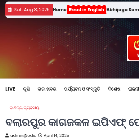
Sat, Aug 8, 2026
Home
Read in English
Abhijoga Sa
LIVE
କୃଷି
ତାଜା ଖବର
ପର୍ଯ୍ୟଟନ ଓ ସଂସ୍କୃତି
ବିଶେଷ
ରାଜନୀ
ବାଣିଜ୍ୟ ବ୍ୟବସାୟ
ବଲାରପୁର କାଗଜକଳ ଇପିଏଫ୍ ପ
admin@odia
April 14, 2025