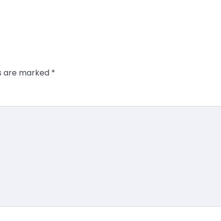
ds are marked
*