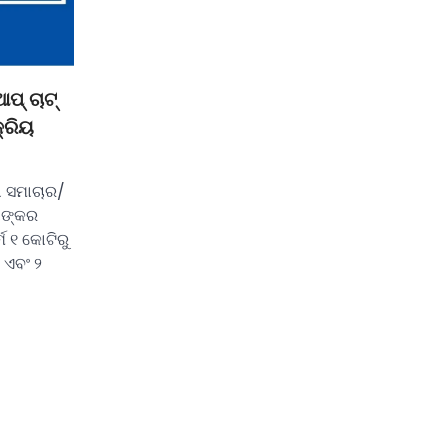
ପ୍ ଚାଟ୍
୍ରିୟ
 ସମାଚାର/
ାଙ୍କର
୍ମ ୧ କୋଟିରୁ
 ଏବଂ ୨