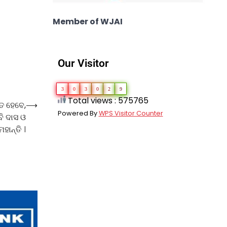
Member of WJAI
Our Visitor
3
0
3
0
2
9
Total views : 575765
ତ ହେବେ,
⟶
Powered By
WPS Visitor Counter
ବି ଦାସ ଓ
ହାନ୍ତି ।