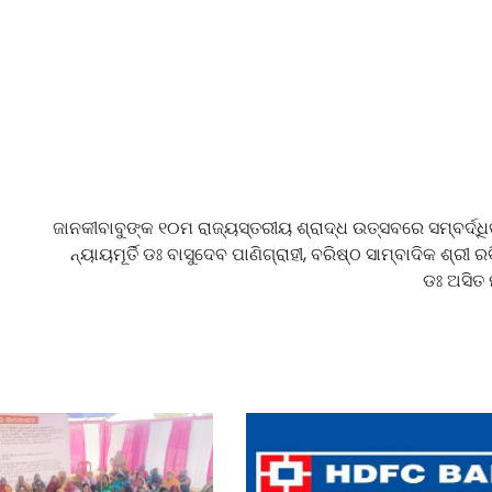
ଜାନକୀବାବୁଙ୍କ ୧୦ମ ରାଜ୍ୟସ୍ତରୀୟ ଶ୍ରାଦ୍ଧ ଉତ୍ସବରେ ସମ୍ବର୍ଦ୍ଧି
ନ୍ୟାୟମୂର୍ତି ଡଃ ବାସୁଦେବ ପାଣିଗ୍ରାହୀ, ବରିଷ୍ଠ ସାମ୍ବାଦିକ ଶ୍ରୀ ର
ଡଃ ଅସିତ ମ