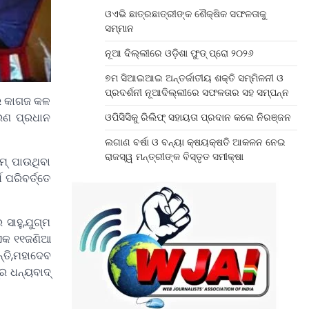
ଓଏଭି ଛାତ୍ରଛାତ୍ରୀଙ୍କ ଶୈକ୍ଷିକ ସଫଳତାକୁ
ସମ୍ମାନ
ନୂଆ ଦିଲ୍ଲୀରେ ଓଡ଼ିଶା ଫୁଡ୍ ପ୍ରୋ ୨୦୨୬
୭ମ ସିଆଇଆଇ ଅନ୍ତର୍ଜାତୀୟ ଶକ୍ତି ସମ୍ମିଳନୀ ଓ
ପ୍ରଦର୍ଶନୀ ନୂଆଦିଲ୍ଲୀରେ ସଫଳତାର ସହ ସମ୍ପନ୍ନ
ର କାଗଜ କଳ
ରଣ ପ୍ରଧାନ
ଓପିସିସିକୁ ରିଲିଫ୍ ସହାୟତା ପ୍ରଦାନ କଲେ ନିରଞ୍ଜନ
ଲଗାଣ ବର୍ଷା ଓ ବନ୍ୟା କ୍ଷୟକ୍ଷତି ଆକଳନ ନେଇ
ରାଜସ୍ୱ ମନ୍ତ୍ରୀଙ୍କ ବିସ୍ତୃତ ସମୀକ୍ଷା
ମ୍ ପାଉଥିବା
ପରିବର୍ତ୍ତେ
ସାହୁ,ଯୁଗ୍ମ
ଏକ ୧୧ଜଣିଆ
୍ତି,ମହାଦେବ
ର ଧନ୍ୟବାଦ୍