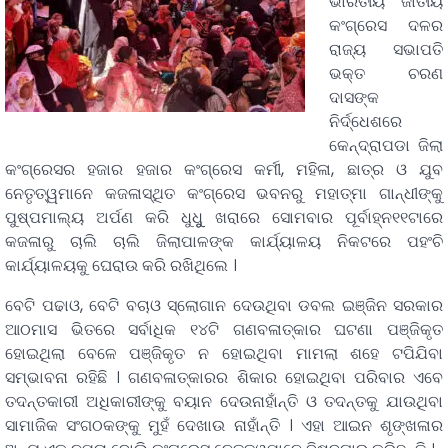
ଭାରତୀୟ ଜାତୀୟ
କଂଗ୍ରେସ ଦଳର
ରାଜ୍ୟ ସଭାପତି
ଭକ୍ତ ଚରଣ
ଦାସଙ୍କ
ନିର୍ଦ୍ଧେଶରେ
କେନ୍ଦ୍ରାପଡା ଜିଲା
କଂଗ୍ରେସର ହଜାର ହଜାର କଂଗ୍ରେସ କର୍ମୀ, ମହିଳା, ଛାତ୍ର ଓ ଯୁବ
ନେତୃତ୍ୱମାନେ କଜଳାସ୍ଥିତ କଂଗ୍ରେସ ଭବନରୁ ମହାତ୍ମା ଗାନ୍ଧୀଙ୍କୁ
ପୁଷ୍ପମାଲ୍ୟ ଅର୍ପଣ କରି ଧୁଧୁୁ ଖରାରେ ସୋମବାର ପୂର୍ବାହ୍ନ୧୧ଟାରେ
କଜଳାରୁ ଚାଲି ଚାଲି ଜିଲାପାଳଙ୍କ କାର୍ଯ୍ୟାଳୟ ନିକଟରେ ପହଂଚି
କାର୍ଯ୍ୟାଳୟକୁ ଘେରାଉ କରି ରଖିଥିଲେ ।
ବେଟି ପଢାଓ, ବେଟି ବଚାଓ ସ୍ଲୋଗାନ ଦେଉଥିବା ଡବଲ ଇଞ୍ଜିନ ସରକାର
ଆଠମାସ ଭିତରେ ସର୍ବାଧିକ ୧୪ଟି ଗଣବଳାତ୍କାର ଘଟଣା ପଞ୍ଜିକୃତ
ହୋଇଥିଲା ବେଳେ ପଞ୍ଜିକୃତ ନ ହୋଇଥିବା ମାମଲା ଶହେ ଟପିଯିବା
ସମ୍ଭାବନା ରହିଛି । ଗଣବଳାତ୍କାରର ଶିକାର ହୋଇଥିବା ପରିବାର ଏବେ
ତଦନ୍ତକାରୀ ଅଧିକାରୀଙ୍କୁ ବୟାନ ଦେଉନାହାଁନ୍ତି ଓ ତଦନ୍ତକୁ ଯାଉଥିବା
ସାମାଜିକ ସଂଗଠକଙ୍କୁ ମୁହଁ ଦେଖାଉ ନାହାଁନ୍ତି । ଏହା ଆଇନ ଶୃଙ୍ଖଳାର