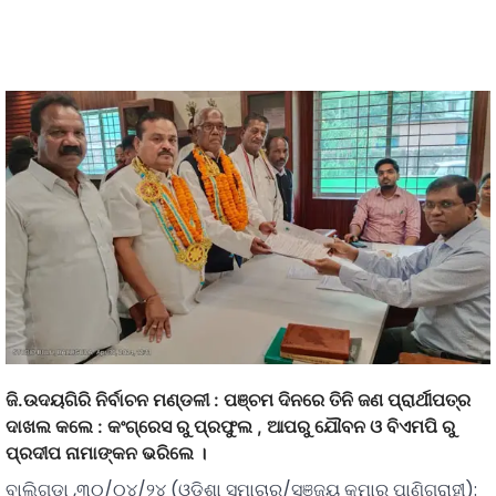
ଜି.ଉଦୟଗିରି ନିର୍ବାଚନ ମଣ୍ଡଳୀ : ପଞ୍ଚମ ଦିନରେ ତିନି ଜଣ ପ୍ରାର୍ଥୀପତ୍ର
ଦାଖଲ କଲେ : କଂଗ୍ରେସ ରୁ ପ୍ରଫୁଲ , ଆପରୁ ଯୌବନ ଓ ବିଏମପି ରୁ
ପ୍ରଦୀପ ନାମାଙ୍କନ ଭରିଲେ ।
ବାଲିଗୁଡା ,୩୦/୦୪/୨୪ (ଓଡିଶା ସମାଚାର/ସଞ୍ଜୟ କୁମାର ପାଣିଗ୍ରାହୀ):