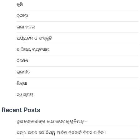
କୃଷି
କ୍ରୀଡ଼ା
ତାଜା ଖବର
ପର୍ଯ୍ୟଟନ ଓ ସଂସ୍କୃତି
ବାଣିଜ୍ୟ ବ୍ୟବସାୟ
ବିଶେଷ
ରାଜନୀତି
ଶିକ୍ଷା
ସ୍ୱାସ୍ଥ୍ୟ
Recent Posts
ସୁନା ଦୋକାନୀଙ୍କ କାର ଉପରକୁ ଗୁଳିମାଡ଼ –
ଶଙ୍ଖ ଭବନ ରେ ବିଶ୍ୱ ଆଦିମ ଜନଜାତି ଦିବସ ପାଳିତ ।