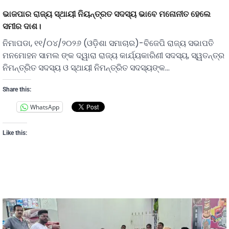
ଭାଜପାର ରାଜ୍ୟ ସ୍ଥାୟୀ ନିୟନ୍ତ୍ରତ ସଦସ୍ୟ ଭାବେ ମନୋନୀତ ହେଲେ
ସମୀର ଦାଶ।
ନିମାପଡା, ୧୧/୦୪/୨୦୨୬ (ଓଡ଼ିଶା ସମାଚାର)-ବିଜେପି ରାଜ୍ୟ ସଭାପତି
ମନମୋହନ ସାମଲ ଙ୍କ ଦ୍ୱାରା ରାଜ୍ୟ କାର୍ଯ୍ୟକାରିଣୀ ସଦସ୍ୟ, ସ୍ୱତନ୍ତ୍ର
ନିମନ୍ତ୍ରିତ ସଦସ୍ୟ ଓ ସ୍ଥାୟୀ ନିମନ୍ତ୍ରିତ ସଦସ୍ୟଙ୍କ…
Share this:
WhatsApp
Like this: