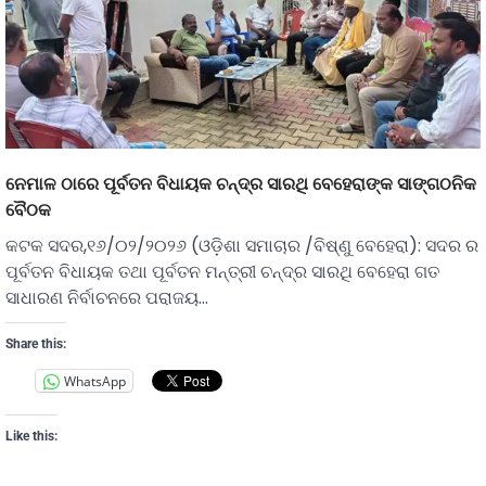
ନେମାଳ ଠାରେ ପୂର୍ବତନ ବିଧାୟକ ଚନ୍ଦ୍ର ସାରଥି ବେହେରାଙ୍କ ସାଙ୍ଗଠନିକ
ବୈଠକ
କଟକ ସଦର,୧୬/୦୨/୨୦୨୬ (ଓଡ଼ିଶା ସମାଚାର /ବିଷ୍ଣୁ ବେହେରା): ସଦର ର
ପୂର୍ବତନ ବିଧାୟକ ତଥା ପୂର୍ବତନ ମନ୍ତ୍ରୀ ଚନ୍ଦ୍ର ସାରଥି ବେହେରା ଗତ
ସାଧାରଣ ନିର୍ବାଚନରେ ପରାଜୟ…
Share this:
WhatsApp
Like this: