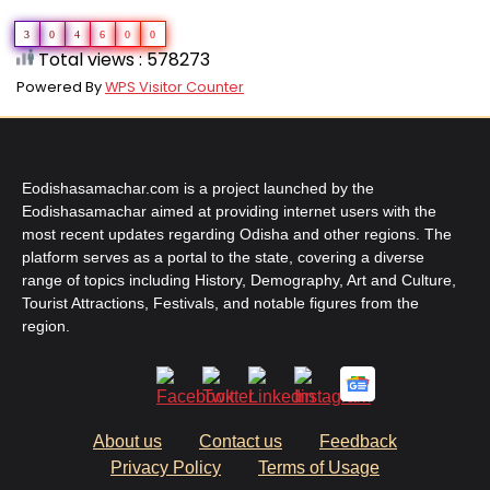
3
0
4
6
0
0
Total views : 578273
Powered By
WPS Visitor Counter
Eodishasamachar.com is a project launched by the
Eodishasamachar aimed at providing internet users with the
most recent updates regarding Odisha and other regions. The
platform serves as a portal to the state, covering a diverse
range of topics including History, Demography, Art and Culture,
Tourist Attractions, Festivals, and notable figures from the
region.
About us
Contact us
Feedback
Privacy Policy
Terms of Usage