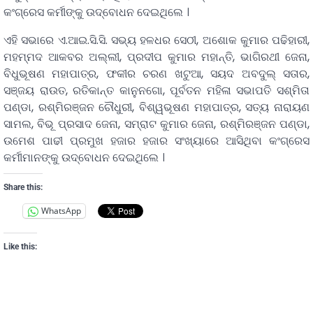
କଂଗ୍ରେସ କର୍ମୀଙ୍କୁ ଉଦ୍ବୋଧନ ଦେଇଥିଲେ ।
ଏହି ସଭାରେ ଏ.ଆଇ.ସି.ସି. ସଭ୍ୟ ହଳଧର ସେଠୀ, ଅଶୋକ କୁମାର ପଢିହାରୀ,
ମହମ୍ମଦ ଆକବର ଅଲ୍ଲୀ, ପ୍ରଦୀପ କୁମାର ମହାନ୍ତି, ଭାଗିରଥୀ ଜେନା,
ବିଧୁଭୂଷଣ ମହାପାତ୍ର, ଫକୀର ଚରଣ ଖଟୁଆ, ସୟଦ ଅବଦୁଲ୍ ସତାର,
ସଞ୍ଜୟ ରାଉତ, ରତିକାନ୍ତ କାନୁନଗୋ, ପୂର୍ବତନ ମହିଳା ସଭାପତି ସଶ୍ମିତା
ପଣ୍ଡା, ରଶ୍ମିରଞ୍ଜନ ଚୌଧୁରୀ, ବିଶ୍ୱଭୂଷଣ ମହାପାତ୍ର, ସତ୍ୟ ନାରାୟଣ
ସାମଲ, ବିଭୂ ପ୍ରସାଦ ଜେନା, ସମ୍ରାଟ କୁମାର ଜେନା, ରଶ୍ମିରଞ୍ଜନ ପଣ୍ଡା,
ଉମେଶ ପାଢୀ ପ୍ରମୁଖ ହଜାର ହଜାର ସଂଖ୍ୟାରେ ଆସିଥିବା କଂଗ୍ରେସ
କର୍ମୀମାନଙ୍କୁ ଉଦ୍ବୋଧନ ଦେଇଥିଲେ ।
Share this:
WhatsApp
Like this: