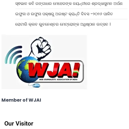
ସ୍ଵଭାବ କବି ଗଙ୍ଗାଧର ମେହେରଙ୍କ ଜୟନ୍ତୀରେ ଶ୍ରଦ୍ଧାସୁମନ ଅର୍ପଣ
ଇଫୁନା ଓ ଉଫୁନା ପକ୍ଷରୁ ଅଗଷ୍ଟ କ୍ରାନ୍ତି ଦିବସ -୨୦୨୬ ପାଳିତ
ରୋଟାରି କ୍ଲବ ଭୁବନେଶ୍ବର ମେଟ୍ରୋଙ୍କ ଅଧିଷ୍ଠାନ ଉତ୍ସବ ।
Member of WJAI
Our Visitor