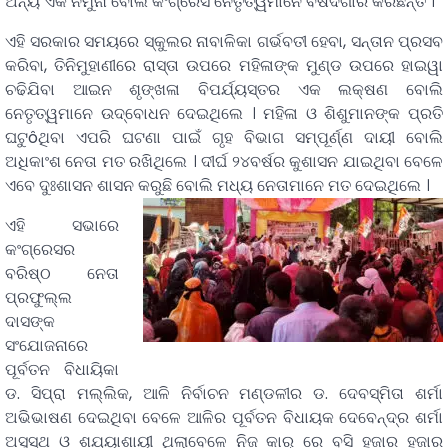
ଅନ୍ୟ ଏକ ନମୁନା ବୋଲି କଂଗ୍ରେସ ନେତୃତ୍ୱମାନେ ବିଷଦଗାର କରିଛନ୍ତି ।
ଏହି ସରକାର ସମୟରେ ସ୍କୁଲର ନାବାଳିକା ଗର୍ଭବତୀ ହେବା, ସନ୍ତାନ ପ୍ରସବ
କରିବା, ତିନିମୁହାଣୀରେ ରାସ୍ତା ଉପରେ ମହିଳାଙ୍କ ମୁଣ୍ଡ ଉପରେ ହାଇୱା
ଚଢିଯିବା ଆଇନ ଶୃଙ୍ଖଳା ବିପର୍ଯ୍ୟସ୍ତର ଏକ ଲକ୍ଷଣ ବୋଲି
ନେତୃତ୍ୱମାନେ ଉଦ୍ବୋଧନ ଦେଇଥିଲେ । ମହିଳା ଓ ଶିଶୁମାନଙ୍କ ପ୍ରତି
ଘଟୁôଥିବା ଏପରି ଘଟଣା ପାଇଁ ଗୃହ ବିଭାଗ ସମ୍ପୂର୍ଣ୍ଣ ଦାୟୀ ବୋଲି
ଅଧିକାଂଶ ନେତା ମତ ରଖିଥିଲେ । ଦୀର୍ଘ ୨୪ବର୍ଷର କୁଶାସନ ଯାଇଥିବା ବେଳେ
ଏବେ ଦୁଃଶାସନ ଶାସନ କରୁଛି ବୋଲି ମଧ୍ୟ ନେତାମାନେ ମତ ଦେଇଥିଲେ ।
ଏହି ସଭାରେ
କଂଗ୍ରେସର
ବରିଷ୍ଠ ନେତା
ପ୍ରଫୁଲ୍ଲ
ଦାସଙ୍କ
ସଂଯୋଜନାରେ
ପୂର୍ବତନ ବିଧାୟିକା
ଡ. ସିପ୍ରା ମଲ୍ଲିକ, ଆଳି ନିର୍ବାଚନ ମଣ୍ଡଳୀର ଡ. ଦେବସ୍ମିତା ଶର୍ମା
ଅଭିଭାଷଣ ଦେଇଥିବା ବେଳେ ଆଳିର ପୂର୍ବତନ ବିଧାୟକ ଦେବେନ୍ଦ୍ର ଶର୍ମା
ଅସୁସ୍ଥ ଓ ଶଯ୍ୟାଶାୟୀ ଥିଲାବେଳେ ନିଜ କାର୍ ରେ ବସି ହଜାର ହଜାର