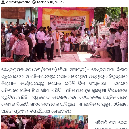
admin@odia
March 10, 2025
କେନ୍ଦ୍ରାପଡ଼ା,୧୦/୦୩/୨୦୨୫(ଓଡ଼ିଶା ସମାଚାର)- କେନ୍ଦ୍ରାପଡା ଜିଲାର
ସ୍କୁଲ ଛାତ୍ରୀ ଓ ମହିଳାମାନଙ୍କ ଉପରେ ହେଉଥିବା ଅତ୍ୟାଚାର ବିରୁଦ୍ଧରେ
ଜିଲାପାଳ କାର୍ଯ୍ୟାଳୟକୁ ଘେରାଉ କରିଛି ଜିଲା କଂଗ୍ରେସ । ସମଗ୍ର
ଓଡିଶାରେ ମହିଳା ହିଂସା ସୀମା ଟପିଛି । ମହିଳାମାନଙ୍କ ସୁରକ୍ଷା ବିପଦଜନକ
ସ୍ଥିତିରେ ରହିଛି । ସ୍ୱଚ୍ଛ ଓ ସୁଶାସନର ନାରା ଦେଇ ଡବଲ ଇଞ୍ଜିନ ଲୋଭ
ଦେଖାଇ ବିଜେପି ଶାସନ କ୍ଷମତାକୁ ଆସିଥିଲା । ୩ ଶହଦିନ ନ ପୁରୁଣୁ ଓଡିଶାର
ଆଇନ ଶୃଙ୍ଖଳା ବିପର୍ଯ୍ୟସ୍ଥ ହୋଇପଡିଛି ।
ଏହିପରି ନାରା ଦେଇ