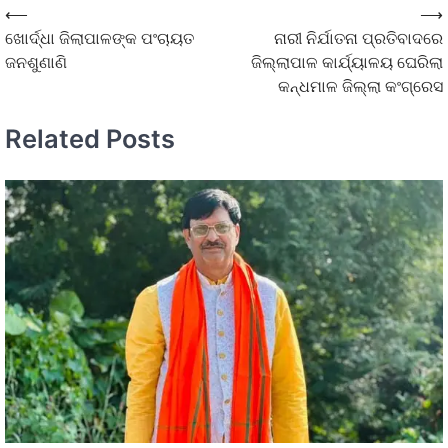
⟵
⟶
ଖୋର୍ଦ୍ଧା ଜିଲାପାଳଙ୍କ ପଂଚାୟତ
ନାରୀ ନିର୍ଯାତନା ପ୍ରତିବାଦରେ
ଜନଶୁଣାଣି
ଜିଲ୍ଲାପାଳ କାର୍ଯ୍ୟାଳୟ ଘେରିଲା
କନ୍ଧମାଳ ଜିଲ୍ଲା କଂଗ୍ରେସ
Related Posts