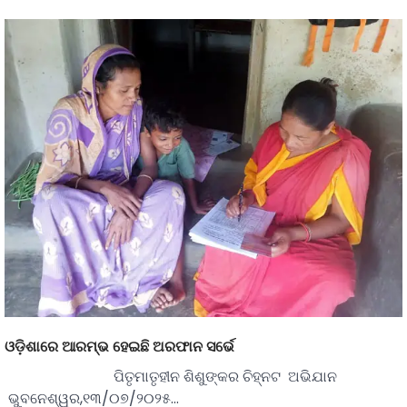
ଓଡ଼ିଶାରେ ଆରମ୍ଭ ହେଇଛି ଅରଫାନ ସର୍ଭେ
ପିତୃମାତୃହୀନ ଶିଶୁଙ୍କର ଚିହ୍ନଟ ଅଭିଯାନ
ଭୁବନେଶ୍ୱର,୧୩/୦୭/୨୦୨୫…