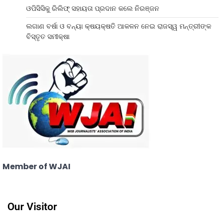
ଓପିସିସିକୁ ରିଲିଫ୍ ସହାୟତା ପ୍ରଦାନ କଲେ ନିରଞ୍ଜନ
ଲଗାଣ ବର୍ଷା ଓ ବନ୍ୟା କ୍ଷୟକ୍ଷତି ଆକଳନ ନେଇ ରାଜସ୍ୱ ମନ୍ତ୍ରୀଙ୍କ
ବିସ୍ତୃତ ସମୀକ୍ଷା
Member of WJAI
Our Visitor