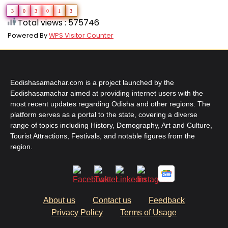
3
0
3
0
1
3
Total views : 575746
Powered By
WPS Visitor Counter
Eodishasamachar.com is a project launched by the
Eodishasamachar aimed at providing internet users with the
most recent updates regarding Odisha and other regions. The
platform serves as a portal to the state, covering a diverse
range of topics including History, Demography, Art and Culture,
Tourist Attractions, Festivals, and notable figures from the
region.
About us
Contact us
Feedback
Privacy Policy
Terms of Usage