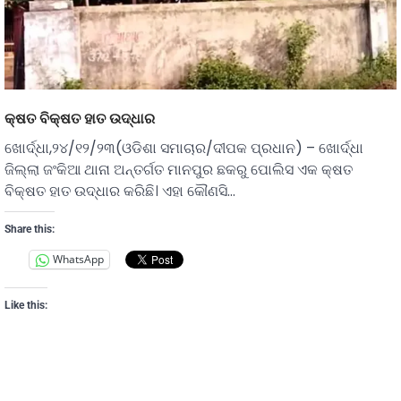
କ୍ଷତ ବିକ୍ଷତ ହାତ ଉଦ୍ଧାର
ଖୋର୍ଦ୍ଧା,୨୪/୧୨/୨୩(ଓଡିଶା ସମାଚାର/ଦୀପକ ପ୍ରଧାନ) – ଖୋର୍ଦ୍ଧା
ଜିଲ୍ଲା ଜଂକିଆ ଥାନା ଅନ୍ତର୍ଗତ ମାନପୁର ଛକରୁ ପୋଲିସ ଏକ କ୍ଷତ
ବିକ୍ଷତ ହାତ ଉଦ୍ଧାର କରିଛି। ଏହା କୌଣସି…
Share this:
WhatsApp
Like this: