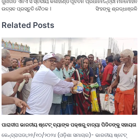
ଜୁନାଗଡ ଏନଏ ସି ସ୍ତରୀୟ କଳାହାଣ୍ଡି
ପୂର୍ବତନ ପ୍ରଧାନମନ୍ତ୍ରୀ ମନମୋହନ
ଉତ୍ସବ ପ୍ରସ୍ତୁତି ବୈଠକ ।
ସିଂହଙ୍କୁ ଶ୍ରଦ୍ଧାଞ୍ଜଳି
Related Posts
ପାରାଦୀପ ଭାରତୀୟ ଷ୍ଟେଟ୍ ବ୍ୟାଙ୍କ ପକ୍ଷରୁ ବାତ୍ୟା ପିଡିତଙ୍କୁ ସହାୟତା
କେନ୍ଦ୍ରାପଡା,୨୭/୧୦/୨୦୨୪ (ଓଡ଼ିଶା ସମାଚାର)- ଭାରତୀୟ ଷ୍ଟେଟ୍