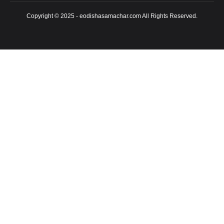
Copyright © 2025 - eodishasamachar.com All Rights Reserved.