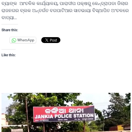
ବ୍ୟାଙ୍କ ଆଂଚଳିକ କାର୍ଯ୍ୟାଳୟ, ପାରାଦୀପ ପକ୍ଷରୁ କେନ୍ଦ୍ରାପଡା ଜିଲାର
ରାଜନଗର ବ୍ଲକ ଅନ୍ତର୍ଗତ ବଗପାଟିଆର ସାତଭାୟା ବିସ୍ଥାପିତ ଅଂଚଳରେ
ବାତ୍ୟା…
Share this:
WhatsApp
Like this: