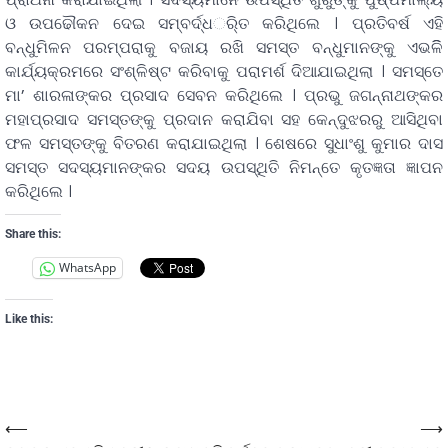
ଓ ଉପଢୌକନ ଦେଇ ସମ୍ବର୍ଦ୍ଧର୍ିତ କରିଥିଲେ । ପ୍ରତିବର୍ଷ ଏହି
ବନ୍ଧୁମିଳନ ପରମ୍ପରାକୁ ବଜାୟ ରଖି ସମସ୍ତ ବନ୍ଧୁମାନଙ୍କୁ ଏଭଳିି
କାର୍ଯ୍ୟକ୍ରମରେ ସଂଶ୍ଳିଷ୍ଟ କରିବାକୁ ପରାମର୍ଶ ଦିଆଯାଇଥିଲା । ସମସ୍ତେ
ମା’ ଶାରଳାଙ୍କର ପ୍ରସାଦ ସେବନ କରିଥିଲେ । ପ୍ରଭୁ ଜଗନ୍ନାଥଙ୍କର
ମହାପ୍ରସାଦ ସମସ୍ତଙ୍କୁ ପ୍ରଦାନ କରାଯିବା ସହ କେନ୍ଦୁଝରରୁ ଆସିଥିବା
ଫଳ ସମସ୍ତଙ୍କୁ ବିତରଣ କରାଯାଇଥିଲା । ଶେଷରେ ସୁଧାଂଶୁ କୁମାର ଦାସ
ସମସ୍ତ ସଦସ୍ୟମାନଙ୍କର ସଦୟ ଉପସ୍ଥିତି ନିମନ୍ତେ କୃତଜ୍ଞତା ଜ୍ଞାପନ
କରିଥିଲେ ।
Share this:
WhatsApp
Like this:
⟵
⟶