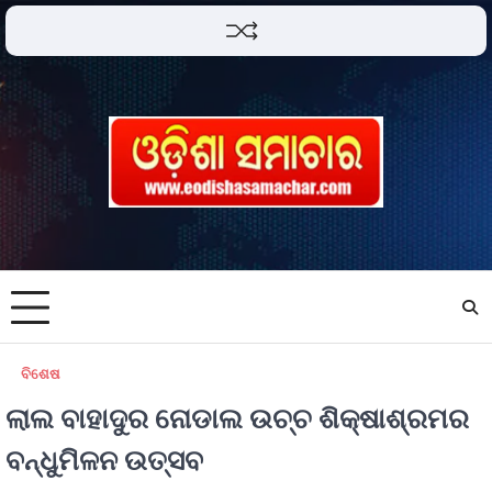
ବିଶେଷ
ଲାଲ ବାହାଦୁର ନୋଡାଲ ଉଚ୍ଚ ଶିକ୍ଷାଶ୍ରମର
ବନ୍ଧୁମିଳନ ଉତ୍ସବ