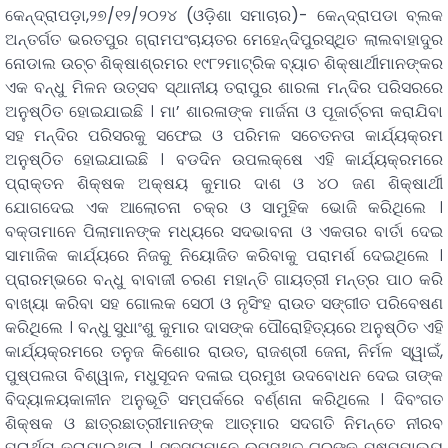
କେନ୍ଦ୍ରାପଡ଼ା,୨୭/୧୨/୨୦୨୪ (ଓଡ଼ିଶା ସମାଚାର)- କେନ୍ଦ୍ରାପଡା ବ୍ଲକ
ଅନ୍ତର୍ଗତ ଭରତପୁର ଗ୍ରାମପଂଚାୟତର ମେହେନ୍ଦିପୁରସ୍ଥିତ ଲାଲବାହାଦୁର
ନୋଡାଲ ଉଚ୍ଚ ଶିକ୍ଷାଶ୍ରମର ୧୯୮୨ମାଟ୍ରିକ ବ୍ୟାଚ ଶିକ୍ଷାର୍ଥୀମାନଙ୍କର
ଏକ ବନ୍ଧୁ ମିଳନ ଉତ୍ସବ ସ୍ଥାନୀୟ ତରାପୁର ଶାରଳା ମନ୍ଦିର ପରିସରରେ
ଅନୁଷ୍ଠିତ ହୋଇଯାଇଛି । ମା’ ଶାରଳାଙ୍କ ମାର୍ଜନା ଓ ପୂଜାର୍ଚ୍ଚନା କରାଯିବା
ସହ ମନ୍ଦିର ପରିସରକୁ ସଫେଇ ଓ ପରିମଳ ସଚେତନତା କାର୍ଯ୍ୟକ୍ରମ
ଅନୁଷ୍ଠିତ ହୋଇଯାଇଛି । ବଡଦିନ ଉପଲକ୍ଷେ ଏହି କାର୍ଯ୍ୟକ୍ରମରେ
ପ୍ରାକ୍ତନ ଶିକ୍ଷକ ଅକ୍ଷୟ କୁମାର ଦାଶ ଓ ୪୦ ଜଣ ଶିକ୍ଷାର୍ଥୀ
ଯୋଗଦେଇ ଏକ ଆଲୋଚନା ଚକ୍ର ଓ ସାମୁହିକ ଭୋଜି କରିଥିଲେ ।
ବକ୍ତାମାନେ ପିଲାମାନଙ୍କ ମଧ୍ୟରେ ସଦଭାବନା ଓ ଏକତାର ବାର୍ତା ଦେଇ
ସାମାଜିକ କାର୍ଯ୍ୟରେ ନିଜକୁ ନିୟୋଜିତ କରିବାକୁ ପରାମର୍ଶ ଦେଇଥିଲେ ।
ପ୍ରାରମ୍ଭରେ ବନ୍ଧୁ ବାବାଜୀ ଚରଣ ମହାନ୍ତି ଗାୟତ୍ରୀ ମନ୍ତ୍ର ପାଠ କରି
ବାଖ୍ୟା କରିବା ସହ ଗୋଲକ ସେଠୀ ଓ ନୃସିଂହ ରାଉତ ସଙ୍ଗୀତ ପରିବେଷଣ
କରିଥିଲେ । ବନ୍ଧୁ ସୁଧାଂଶୁ କୁମାର ଦାସଙ୍କ ପୌରୋହିତ୍ୟରେ ଅନୁଷ୍ଠିତ ଏହି
କାର୍ଯ୍ୟକ୍ରମରେ ତନୁଜ କିଶୋର ରାଉତ, ରାଜଶ୍ରୀ ଜେନା, ନିର୍ମଳ ସ୍ୱାଇଁ,
ପୁଷ୍ପଲତା ବିଶ୍ୱାଳ, ମଧୁସୂଦନ ଦଳାଇ ପ୍ରମୁଖ ଉଦବୋଧନ ଦେଇ ତାଙ୍କ
ବିଦ୍ୟାଳୟକାଳୀନ ଅନୁଭୂତି ସମ୍ପର୍କରେ ବର୍ଣ୍ଣନା କରିଥିଲେ । ଦିବଂଗତ
ଶିକ୍ଷକ ଓ ଛାତ୍ରଛାତ୍ରୀମାନଙ୍କ ଆତ୍ମାର ସଦଗତି ନିମନ୍ତେ ନୀରବ
ପ୍ରାର୍ଥନା କରାଯାଇଥିଲା । ସଦସ୍ୟମାନେ ଉପସ୍ଥିତ ଗୁରୁଙ୍କୁ ପୁଷ୍ପମାଲ୍ୟ