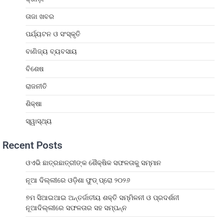
ତାଜା ଖବର
ପର୍ଯ୍ୟଟନ ଓ ସଂସ୍କୃତି
ବାଣିଜ୍ୟ ବ୍ୟବସାୟ
ବିଶେଷ
ରାଜନୀତି
ଶିକ୍ଷା
ସ୍ୱାସ୍ଥ୍ୟ
Recent Posts
ଓଏଭି ଛାତ୍ରଛାତ୍ରୀଙ୍କ ଶୈକ୍ଷିକ ସଫଳତାକୁ ସମ୍ମାନ
ନୂଆ ଦିଲ୍ଲୀରେ ଓଡ଼ିଶା ଫୁଡ୍ ପ୍ରୋ ୨୦୨୬
୭ମ ସିଆଇଆଇ ଅନ୍ତର୍ଜାତୀୟ ଶକ୍ତି ସମ୍ମିଳନୀ ଓ ପ୍ରଦର୍ଶନୀ
ନୂଆଦିଲ୍ଲୀରେ ସଫଳତାର ସହ ସମ୍ପନ୍ନ