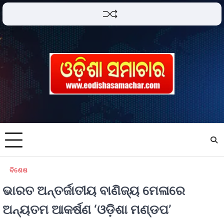
ବିଶେଷ
ଭାରତ ଅନ୍ତର୍ଜାତୀୟ ବାଣିଜ୍ୟ ମେଳାରେ
ଅନ୍ୟତମ ଆକର୍ଷଣ ‘ଓଡ଼ିଶା ମଣ୍ଡପ’