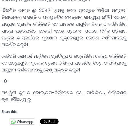
‘ବିକଶିତ ଭାରତ @ 2047’ ଥିମକୁ ନେଇ ପ୍ରସ୍ତୁତ ‘ଓଡ଼ିଶା ମଣ୍ଡପ’
ଡିଜାଇନରେ ସଂସ୍କୃତି ଓ ପ୍ରଯୁକ୍ତିର ଚମତ୍କାର ସମନ୍ୱୟ ରହିଛି। ଏଠାରେ
ରାଜ୍ୟର ପ୍ରାଚୀନ କୀର୍ତ୍ତିରାଜି ସହ ଭାରତର ଆଧୁନିକ ବିଜ୍ଞାନ ଓ କାରିଗରିର
ଯାତ୍ରା ପ୍ରତିଫଳିତ ହେଉଛି। ଏହାର ପ୍ରବେଶ ପଥରେ ନିର୍ମିତ ଓଡ଼ିଶାର
ମନ୍ଦିର ଭାସ୍କର୍ଯ୍ୟର ମୁଖଶାଳା ମୁକ୍ତେଶ୍ୱର ତୋରଣ ଦର୍ଶକମାନଙ୍କୁ
ଆକର୍ଷିତ କରୁଛି।
ସେହିପରି କୋଣାର୍କ ମନ୍ଦିରର ପ୍ରତିରୂପ ଓ ରତ୍ନଗିରିର ବୌଦ୍ଧ କୀର୍ତ୍ତିରାଜି
ସହ ଅତ୍ୟାଧୁନିକ ବୁଲେଟ୍ ଟ୍ରେନ ଓ ଶିଳ୍ପ ପ୍ରଗତିର ଚିତ୍ର ପାଭିଲିୟନକୁ
ଆସୁଥିବା ଦର୍ଶକମାନଙ୍କୁ ବେଶ୍ ଆକୃଷ୍ଟ କରୁଛି।
-0-
ଅଶ୍ୱିନୀ କୁମାର ଭୋଇ,ଉପ-ନିର୍ଦ୍ଦେଶକ ତଥା ପାଭିଲିୟନ୍ ନିର୍ଦ୍ଦେଶକ
ଙ୍କ ସୌଜନ୍ୟ ରୁ
Share this:
WhatsApp