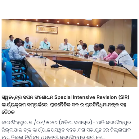
ସ୍ୱତନ୍ତ୍ର ସଘନ ସଂଶୋଧନ Special Intensive Revision (SIR)
କାର୍ଯ୍ୟକ୍ରମ ସମ୍ପର୍କରେ ରାଜନୈତିକ ଦଳ ର ପ୍ରତିନିଧିମାନଙ୍କ ସହ
ବୈଠକ
ଜଗତସିଂହପୁର, ୧୮/୦୫/୨୦୨୬ (ଓଡ଼ିଶା ସମାଚାର)- ଆଜି ଜଗତସିଂହପୁର
ଜିଲ୍ଲାପାଳ ଙ୍କ କାର୍ଯ୍ୟାଳୟସ୍ଥିତ ସଦଭାବନା ସଭାଗୃହ ରେ ଜିଲ୍ଲାପାଳ
ତଥା ଜିଲ୍ଲା ନିର୍ବାଚନ ଅଧିକାରୀ, ଜଗତସିଂହପୁର ଶ୍ରୀ ଜେ.…