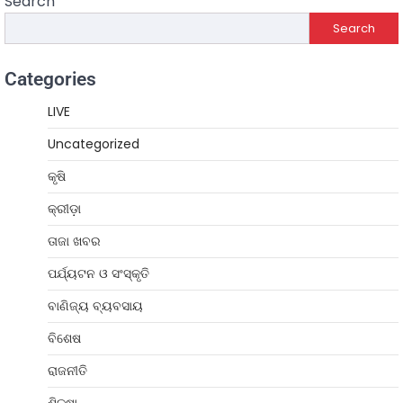
Search
Search
Categories
LIVE
Uncategorized
କୃଷି
କ୍ରୀଡ଼ା
ତାଜା ଖବର
ପର୍ଯ୍ୟଟନ ଓ ସଂସ୍କୃତି
ବାଣିଜ୍ୟ ବ୍ୟବସାୟ
ବିଶେଷ
ରାଜନୀତି