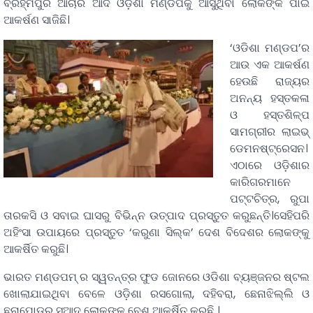
ବ୍ରହ୍ମପୁର ଆଚାର ଆଦି ଓଡ଼ିଶା ମଣ୍ଡପକୁ ଆସୁଥିବା ଲୋକଙ୍କ ପାଇଁ
ଆକର୍ଷଣ ସାଜିଛି।
‘ଓଡିଶା ମଣ୍ଡପ’ର
ଆଉ ଏକ ଆକର୍ଷଣ
ହେଉଛି ରାଜ୍ୟର
ଅନନ୍ୟ ହସ୍ତକଳା
ଓ ହସ୍ତଶିଳ୍ପ
ସାମଗ୍ରୀର ଲାଇଭ୍
ଡେମନଷ୍ଟ୍ରେସନ।
ଏଠାରେ ଓଡ଼ିଶାର
କାରିଗରମାନେ
ପଟ୍ଟଚିତ୍ର, ରୁପା
ତାରକସି ଓ ସବାଇ ଘାସରୁ ବିଭିନ୍ନ ଉତ୍ପାଦ ପ୍ରସ୍ତୁତ କରୁଛନ୍ତି।ସେହିପରି
ଅହିଂସା ଉପାୟରେ ପ୍ରସ୍ତୁତ ‘କରୁଣା ସିଲ୍କ’ ଦେଶ ବିଦେଶର ଲୋକଙ୍କୁ
ଆକର୍ଷିତ କରୁଛି।
ଭାରତ ମଣ୍ଡପମ୍ ର ସ୍ୱତନ୍ତ୍ର ଫୁଡ ଜୋନରେ ଓଡିଶା ବ୍ୟଞ୍ଜନର ଷ୍ଟଲ
ଖୋଲାଯାଇଥିବା ବେଳେ ଓଡ଼ିଶା ରସଗୋଲା, ଦହିବରା, ଛେନାଝିଲ୍ଲି ଓ
ଛନାପୋଡ଼ର ସୁଆଦ ଲୋକଙ୍କୁ ବେଶ୍ ଆକର୍ଷିତ କରୁଛି ।