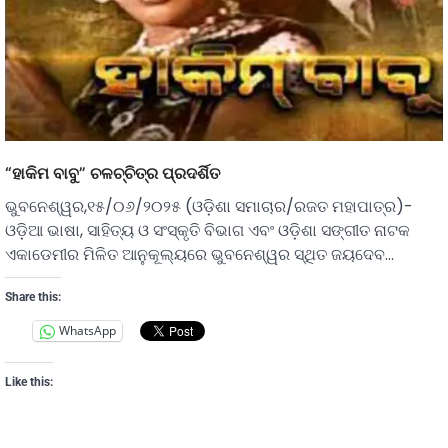
“ହାକିମ ବାବୁ” ଚଳଚ୍ଚିତ୍ର ପ୍ରଦର୍ଶିତ
ଭୁବନେଶ୍ୱର,୧୫/୦୬/୨୦୨୫ (ଓଡ଼ିଶା ସମାଚାର/ରଜତ ମହାପାତ୍ର)-
ଓଡ଼ିଆ ଭାଷା, ସାହିତ୍ୟ ଓ ସଂସ୍କୃତି ବିଭାଗ ଏବଂ ଓଡ଼ିଶା ସଙ୍ଗୀତ ନାଟକ
ଏକାଡେମୀର ମିଳିତ ଆନୁକୂଲ୍ୟରେ ଭୁବନେଶ୍ୱର ସ୍ଥିତ ଜୟଦେବ…
Share this:
WhatsApp
Like this: