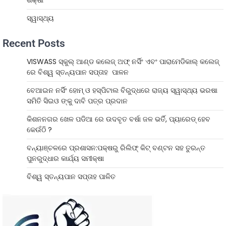
ଶିକ୍ଷା
ସ୍ୱାସ୍ଥ୍ୟ
Recent Posts
VISWASS ସ୍କୁଲ୍ ଆଣ୍ଡ କଲେଜ୍ ଅଫ୍ ନର୍ସିଂ ଏବଂ ପାରାମେଡିକାଲ୍ କଲେଜ୍
ରେ ବିଶ୍ୱ ସ୍ତନ୍ୟପାନ ସପ୍ତାହ ପାଳନ
ବେଆଇନ ନର୍ସିଂ ହୋମ୍ ଓ ହସ୍ପିଟାଲ ବିରୁଦ୍ଧରେ ରାଜ୍ୟ ସ୍ୱାସ୍ଥ୍ୟ ଭରଷା
ସମିତି ସିଇଓ ଙ୍କୁ ଦାବି ପତ୍ର ପ୍ରଦାନ
କିଶନନଗର ଖେଳ ପଡିଆ ରେ ଉଦବୃତ ବର୍ଷା ଜଳ ଭର୍ତି, ପ୍ୟାରେଡ୍ ହେବ
କେଉଁଠି ?
ବନ୍ୟାଞ୍ଚଳରେ ପ୍ରଶାସନ:ପକ୍ଷରୁ ରିଲିଫ୍ କିଟ୍ ବଣ୍ଟନ ସହ ତୁରନ୍ତ
ପୁନରୁଦ୍ଧାର କାର୍ଯ୍ୟ ସମୀକ୍ଷା
ବିଶ୍ୱ ସ୍ତନ୍ୟପାନ ସପ୍ତାହ ପାଳିତ