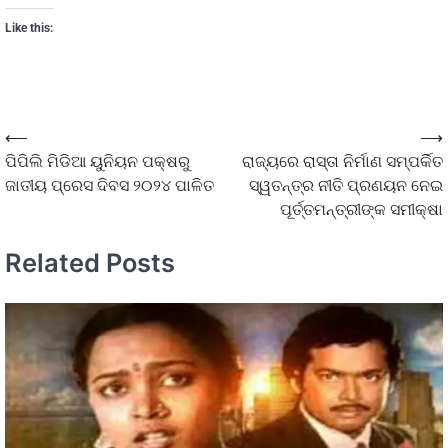
Like this:
⟵
⟶
ପିପିଲି ମିଡିଆ ୟୁନିୟନ ପକ୍ଷରୁ
ରାଜ୍ୟରେ ରାସ୍ତା ନିର୍ମାଣ ସମ୍ପର୍କିତ
ଜାତୀୟ ପ୍ରେସ ଦିବସ ୨୦୨୪ ପାଳିତ
ସ୍ୱତନ୍ତ୍ର ନୀତି ପ୍ରଣୟନ ନେଇ
ପୂର୍ତ୍ତମନ୍ତ୍ରୀଙ୍କ ସମୀକ୍ଷା
Related Posts