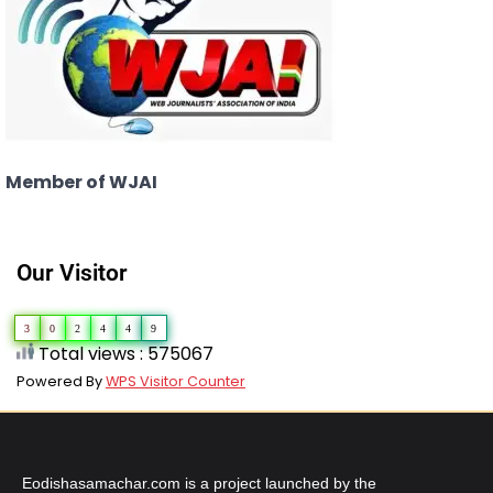
Member of WJAI
Our Visitor
3
0
2
4
4
9
Total views : 575067
Powered By
WPS Visitor Counter
Eodishasamachar.com is a project launched by the