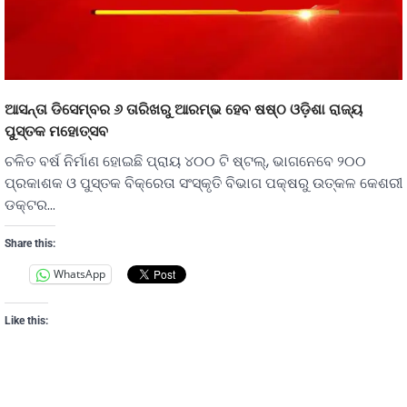
ଆସନ୍ତା ଡିସେମ୍ବର ୬ ତାରିଖରୁ ଆରମ୍ଭ ହେବ ଷଷ୍ଠ ଓଡ଼ିଶା ରାଜ୍ୟ
ପୁସ୍ତକ ମହୋତ୍ସବ
ଚଳିତ ବର୍ଷ ନିର୍ମାଣ ହୋଇଛି ପ୍ରାୟ ୪୦୦ ଟି ଷ୍ଟଲ୍‌, ଭାଗନେବେ ୨୦୦
ପ୍ରକାଶକ ଓ ପୁସ୍ତକ ବିକ୍ରେତା ସଂସ୍କୃତି ବିଭାଗ ପକ୍ଷରୁ ଉତ୍କଳ କେଶରୀ
ଡକ୍ଟର…
Share this:
WhatsApp
Like this: