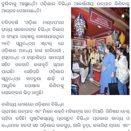
ବୁଲିବାକୁ ଆସୁଛନ୍ତି। ଓଡ଼ିଶାର ବିଭିନ୍ନ ଆକର୍ଷଣୀୟ ଉତ୍ପାଦ କିଣିବାକୁ
ଆଗ୍ରହ ଦେଖାଉଛନ୍ତି।
ଚଳିତବର୍ଷ ‘ଓଡ଼ିଶା ମଣ୍ଡପ’ରେ
ରାଜ୍ୟ ସରକାରଙ୍କ ବିଭିନ୍ନ ବିଭାଗ
ଓ ସଂସ୍ଥା ପକ୍ଷରୁ ଖୋଲାଯାଇଥିବା
୨୫ଟି ସ୍ୱତନ୍ତ୍ର ଷ୍ଟଲ୍ ରେ
ଓଡ଼ିଶାର ଅନନ୍ୟ କଳା କାରିଗରୀ ,
ହସ୍ତତନ୍ତ ଓ ହସ୍ତଶିଳ୍ପ ସାମଗ୍ରୀ
ସହିତ ଜନଜାତି କଳାକୃତି ସ୍ଥାନ
ପାଇଛି। ସେହିପରି ଓଡ଼ିଶାର
ସ୍ୱତନ୍ତ୍ର ହାତବୁଣା ଶାଢ଼ି ଓ
ଆଧୁନିକ ପୋଷାକ କିଣିବାକୁ
ଲୋକଙ୍କର ଭିଡ଼ ଜମୁଛି।
ବାଣିଜ୍ୟ ମେଳାରେ ଓଡ଼ିଶାର ବିଭିନ୍ନ
ଗ୍ରାମୀଣ ଉତ୍ପାଦ ଏବଂ ମିଶନ ଶକ୍ତି ମହିଳାଙ୍କ ହାତ ତିଆରି ଜିନିଷର ବେଶ୍
ଚାହିଦା ରହିଛି। ପୁଷ୍ଟିଶସ୍ୟରୁ ପ୍ରସ୍ତୁତ ବିଭିନ୍ନ ପ୍ରକାର ଖାଦ୍ୟ ଓ
କନ୍ଧମାଳ ହଳଦୀ ସହ ଓଡ଼ିଶାର ତାଳଗୁଡ଼, ନାଲି ଚୂଡ଼ା, କଳାଜିରା ଚାଉଳ ଏବଂ