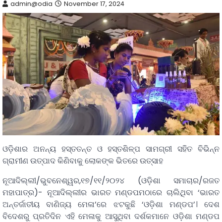
admin@odia
November 17, 2024
ଓଡ଼ିଶାର ଅନନ୍ୟ ହସ୍ତତନ୍ତ ଓ ହସ୍ତଶିଳ୍ପ ସାମଗ୍ରୀ ସହିତ ବିଭିନ୍ନ
ଗ୍ରାମୀଣ ଉତ୍ପାଦ କିଣିବାକୁ ଲୋକଙ୍କ ଭିତରେ ଉତ୍ସାହ
ନୂଆଦିଲ୍ଲୀ/ଭୁବନେଶ୍ୱର,୧୭/୧୧/୨୦୨୪ (ଓଡ଼ିଶା ସମାଚାର/ରଜତ
ମହାପାତ୍ର)- ନୂଆଦିଲ୍ଲୀର ଭାରତ ମଣ୍ଡପମଠାରେ ଚାଲିଥିବା ‘ଭାରତ
ଅନ୍ତର୍ଜାତୀୟ ବାଣିଜ୍ୟ ମେଳା’ରେ ଝଟକୁଛି ‘ଓଡ଼ିଶା ମଣ୍ଡପ’। ଦେଶ
ବିଦେଶରୁ ପ୍ରତିଦିନ ଏହି ମେଳାକୁ ଆସୁଥିବା ଦର୍ଶକମାନେ ଓଡ଼ିଶା ମଣ୍ଡପ