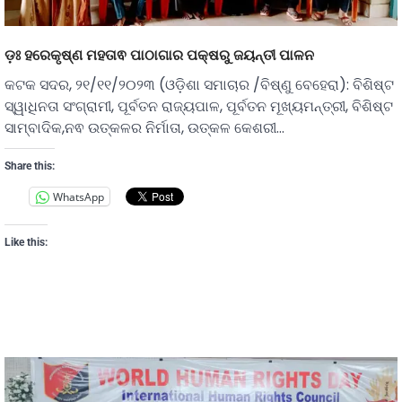
ଡ଼ଃ ହରେକୃଷ୍ଣ ମହତାଵ ପାଠାଗାର ପକ୍ଷରୁ ଜୟନ୍ତୀ ପାଳନ
କଟକ ସଦର, ୨୧/୧୧/୨୦୨୩ (ଓଡ଼ିଶା ସମାଚାର /ବିଷ୍ଣୁ ବେହେରା): ବିଶିଷ୍ଟ
ସ୍ୱାଧିନତା ସଂଗ୍ରାମୀ, ପୂର୍ବତନ ରାଜ୍ୟପାଳ, ପୂର୍ବତନ ମୂଖ୍ୟମନ୍ତ୍ରୀ, ବିଶିଷ୍ଟ
ସାମ୍ବାଦିକ,ନଵ ଉତ୍କଳର ନିର୍ମାତା, ଉତ୍କଳ କେଶରୀ…
Share this:
WhatsApp
Like this: