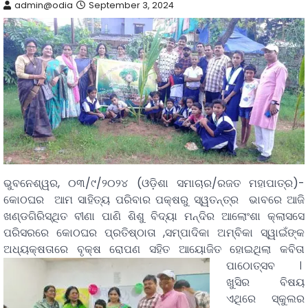
admin@odia
September 3, 2024
ଭୁବନେଶ୍ୱର, ୦୩/୯/୨୦୨୪ (ଓଡ଼ିଶା ସମାଚାର/ରଜତ ମହାପାତ୍ର)-
କୋଠଘର ଆମ ସାହିତ୍ୟ ପରିବାର ପକ୍ଷରୁ ସ୍ୱତନ୍ତ୍ର ଭାବରେ ଆଜି
ଖଣ୍ଡଗିରିସ୍ଥିତ ବୀଣା ପାଣି ଶିଶୁ ବିଦ୍ୟା ମନ୍ଦିର ଆଲୋଂଶା କ୍ଲାସସେ
ପରିସରରେ କୋଠଘର ପ୍ରତିଷ୍ଠାତା ,ସମ୍ପାଦିକା ଅମ୍ବିକା ସ୍ୱାଇଁଙ୍କ
ଅଧ୍ୟକ୍ଷତାରେ ବୃକ୍ଷ ରୋପଣ ସହିତ ଆୟୋଜିତ ହୋଇଥିଲା କବିତା
ପାଠୋତ୍ସବ ।
ଖୁସିର ବିଷୟ
ଏଥିରେ ସ୍କୁଲର