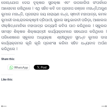
ଜେନା,ଯୋଗ ଦେଇ ବୃକ୍ଷର ସୁରକ୍ଷା ଏବଂ ଉପକାରିତା ସଂପର୍କରେ
ଆଲୋଚନା ରଖିଥିଲେ । ଏଥି ସହିତ କବି ଡଃ ପ୍ରତାପ ରଞ୍ଜନ ମହାନ୍ତି,ଅରୁଣ
କୁମାର ମହାନ୍ତି, ପ୍ରହରାଜ ଜୟ ନାରାୟଣ ନନ୍ଦ, ସ୍ଵାତୀ ମହାପାତ୍ର, କମଳ
କୁମାରୀ ଦାଶ,ରାଜଲକ୍ଷ୍ମୀ ତ୍ରିପାଠୀ, ସୁଜାତା ସାହୁ,ଭାରତୀ ପରିଡ଼ା, ଆଶାଲତା
ଦୀକ୍ଷିତ,ମୋନିକା ମହାପାତ୍ର ଇତ୍ୟାଦି କବିତା ପାଠ କରିଥିଲେ । ସ୍କୁଲର
ସମସ୍ତ ଶିକ୍ଷକ ଶିକ୍ଷୟତ୍ରୀ କାର୍ଯ୍ୟକ୍ରମରେ ସହଯୋଗ କରିଥିଲେ ।
ପରିଶେଷରେ ସ୍କୁଲର ଅଧ୍ୟକ୍ଷ ଶ୍ରୀଯୁକ୍ତ ସୁମନ୍ତ କୁମାର ଦାସ
କାର୍ଯ୍ୟକ୍ରମର ଭୂରି ଭୂରି ପ୍ରଶଂସା କରିବା ସହିତ ଧନ୍ୟବାଦ ଅର୍ପଣ
କରିଥିଲେ ।
Share this:
WhatsApp
Like this:
⟵
⟶