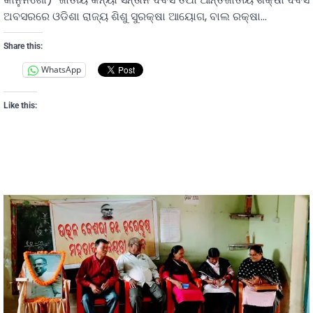
ଅବସରରେ ଓଡିଶା ରାଜ୍ୟ ଶିଶୁ ସୁରକ୍ଷା ଆୟୋଗ, ବାଲ ରକ୍ଷା…
Share this:
WhatsApp
Like this: