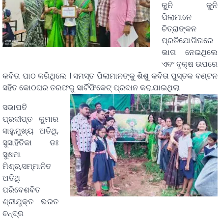
କୁନି କୁନି
ପିଲାମାନେ
ଚିତ୍ରାଙ୍କନ
ପ୍ରତିଯୋଗିତାରେ
ଭାଗ ନେଇଥିଲେ
ଏବଂ ବୃକ୍ଷ ଉପରେ
କବିତା ପାଠ କରିଥିଲେ । ସମସ୍ତ ପିଲାମାନଙ୍କୁ ଶିଶୁ କବିତା ପୁସ୍ତକ ବଣ୍ଟନ
ସହିତ କୋଠଘର ତରଫରୁ ସାର୍ଟିଫିକେଟ୍ ପ୍ରଦାନ କରାଯାଇଥିଲା
ସଭାପତି
ପ୍ରଦୀପ୍ତ କୁମାର
ସାହୁ,ମୁଖ୍ୟ ଅତିଥି,
ସୁସାହିତିକା ଡଃ
ସୁଷମା
ମିଶ୍ର,ସମ୍ମାନିତ
ଅତିଥି
ପରିବେଶବିତ
ଶ୍ରୀଯୁକ୍ତ ଭରତ
ଚନ୍ଦ୍ର