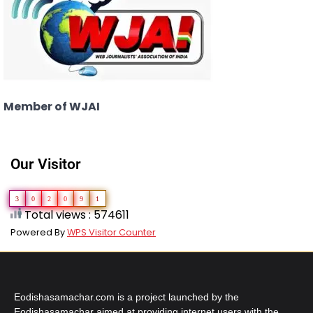
Member of WJAI
Our Visitor
3
0
2
0
9
1
Total views : 574611
Powered By
WPS Visitor Counter
Eodishasamachar.com is a project launched by the
Eodishasamachar aimed at providing internet users with the