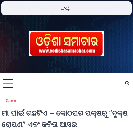
ବିଶେଷ
ମା ପାଇଁ ଗଛଟିଏ – କୋଠଘର ପକ୍ଷରୁ “ବୃକ୍ଷ
ରୋପଣ” ଏବଂ କବିତା ଆସର