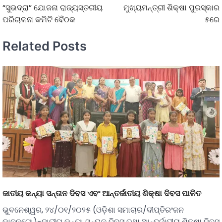
“ସୁଭଦ୍ରା” ଯୋଜନା ରାଜ୍ୟସ୍ତରୀୟ
ମୁଖ୍ୟମନ୍ତ୍ରୀ ଶିକ୍ଷା ପୁରସ୍କାର
ପରିଚାଳନା କମିଟି ବୈଠକ
୫ରେ
Related Posts
ଜାତୀୟ କନ୍ୟା ସନ୍ତାନ ଦିବସ ଏବଂ ଆନ୍ତର୍ଜାତୀୟ ଶିକ୍ଷା ଦିବସ ପାଳିତ
ଭୁବନେଶ୍ୱର, ୨୪/୦୧/୨୦୨୫ (ଓଡ଼ିଶା ସମାଚାର/ଦୀପ୍ତିରଂଜନ
କାନୁନଗୋ)-ଜାତୀୟ କନ୍ୟା ସନ୍ତାନ ଦିବସ ତଥା ଆନ୍ତର୍ଜାତୀୟ ଶିକ୍ଷା ଦିବସ