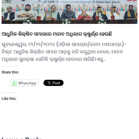
ଆଧୁନିକ ଶିକ୍ଷିତ ସମାଜରେ ମାନବ ଅଧିକାର କ୍ଷୁର୍ଣ୍ଣ ହେଉଛି
ଭୁବନେଶ୍ୱର, ୧୨/୧୨/୨୦୨୪ (ଓଡ଼ିଶା ସମାଚାର/ରଜତ ମହାପାତ୍ର)-
ବିଶ୍ବ ଆଧୁନିକ ଶିକ୍ଷିତ ସମାଜ ଆଡ଼କୁ ଗତି କରୁଥିବା ବେଳେ, ମାନବ
ଅଧିକାର ସୁରକ୍ଷା ସେତିକି କ୍ଷୁର୍ଣ୍ଣ ହେବାରେ ଲାଗିଛି।ଏଣୁ…
Share this:
WhatsApp
Like this: