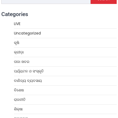
Categories
LIVE
Uncategorized
କୃଷି
କ୍ରୀଡ଼ା
ତାଜା ଖବର
ପର୍ଯ୍ୟଟନ ଓ ସଂସ୍କୃତି
ବାଣିଜ୍ୟ ବ୍ୟବସାୟ
ବିଶେଷ
ରାଜନୀତି
ଶିକ୍ଷା