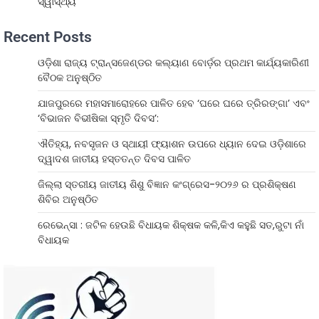
ସ୍ୱାସ୍ଥ୍ୟ
Recent Posts
ଓଡ଼ିଶା ରାଜ୍ୟ ଟ୍ରାନ୍ସଜେଣ୍ଡର କଲ୍ୟାଣ ବୋର୍ଡ଼ର ପ୍ରଥମ କାର୍ଯ୍ୟକାରିଣୀ
ବୈଠକ ଅନୁଷ୍ଠିତ
ଯାଜପୁରରେ ମହାସମାରୋହରେ ପାଳିତ ହେବ ‘ଘରେ ଘରେ ତ୍ରିରଙ୍ଗା’ ଏବଂ
‘ବିଭାଜନ ବିଭୀଷିକା ସ୍ମୃତି ଦିବସ’:
ଐତିହ୍ୟ, ନବସୃଜନ ଓ ସ୍ଥାୟୀ ଫ୍ୟାଶନ ଉପରେ ଧ୍ୟାନ ଦେଇ ଓଡ଼ିଶାରେ
ଦ୍ୱାଦଶ ଜାତୀୟ ହସ୍ତତନ୍ତ ଦିବସ ପାଳିତ
ଜିଲ୍ଲା ସ୍ତରୀୟ ଜାତୀୟ ଶିଶୁ ବିଜ୍ଞାନ କଂଗ୍ରେସ-୨୦୨୬ ର ପ୍ରଶିକ୍ଷଣ
ଶିବିର ଅନୁଷ୍ଠିତ
ରେଭେନ୍ସା : ଜଟିଳ ହେଉଛି ବିଧାୟକ ଶିକ୍ଷକ କଳି,କିଏ କହୁଛି ସତ,ରୁଟା ନାଁ
ବିଧାୟକ