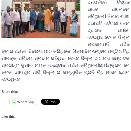
ସମ୍ପର୍କରେ ବିସ୍ତୃତ
ଭାବେ ଆଲୋଚନା
କରିଥିଲେ। ଜିଲ୍ଲା ଶାଖା
ସଭାପତି ଦୈତାରୀ ଜେନା
ସ୍ଵାଗତ ଭାଷଣ
ଦେଇଥିବାବେଳେ ଜିଲ୍ଲା
ଉପସଭାପତି ଅସିତ
କୁମାର ପଣ୍ଡା ବିବରଣୀ ପାଠ କରିଥିଲେ। ଶିକ୍ଷାବିତ ଈଶ୍ଵର ପୃଷ୍ଟି ଅତିଥି
ମାନଙ୍କ ପରିଚୟ ପ୍ରଦାନ କରିଥିବା ବେଳେ ଜିଲ୍ଲା ସାଧାରଣ ସମ୍ପାଦକ
ପ୍ରଶାନ୍ତ କୁମାର ନାୟକ ଧନ୍ୟବାଦ ଅର୍ପଣ କରିଥିଲେ।କାର୍ଯ୍ୟକ୍ରମ ରେ
କଟକ, ଯାଜପୁର ଆଦି ଜିଲ୍ଲା ର ସାମ୍ୱାଦିକ ପ୍ରତି ନିଧି ମାନେ ଯୋଗ
ଦେଇଥିଲେ ।
Share this:
WhatsApp
Like this: