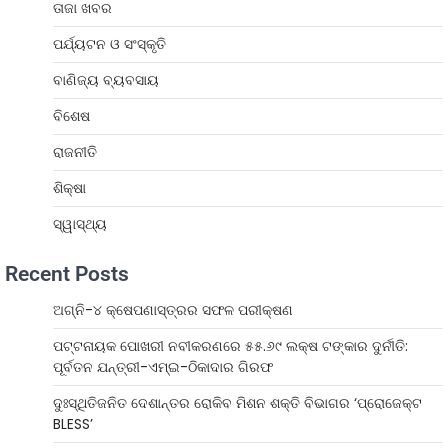
ତାଜା ଖବର
ପର୍ଯ୍ୟଟନ ଓ ସଂସ୍କୃତି
ବାଣିଜ୍ୟ ବ୍ୟବସାୟ
ବିଶେଷ
ରାଜନୀତି
ଶିକ୍ଷା
ସ୍ୱାସ୍ଥ୍ୟ
Recent Posts
ଅଗ୍ନି-୪ କ୍ଷେପଣାସ୍ତ୍ରର ସଫଳ ପରୀକ୍ଷଣ
ପଟ୍ଟନାୟକ ପୋଖରୀ ନବୀକରଣରେ ୫୫.୬୯ ଲକ୍ଷ ଟଙ୍କାର ଦୁର୍ନୀତି:
ପୂର୍ବତନ ଯନ୍ତ୍ରୀ-ଏମ୍‌ଇ-ଠିକାଦାର ଗିରଫ
ଦୁଃସ୍ଥିତିଜନିତ ଦେଶାନ୍ତର ରୋକିବ ମିଶନ ଶକ୍ତି ବିଭାଗର ‘ପ୍ରୋଜେକ୍ଟ
BLESS’