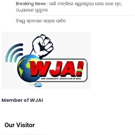
Breaking News : ପାଣି ଟାଙ୍କିରେ ଶ୍ୱାସରୁଦ୍ଧ ହୋଇ ଜଣେ ମୃତ,
ଅନ୍ୟଜଣେ ଗୁରୁତର
ବିଶ୍ୱ ସ୍ତନପାନ ସପ୍ତାହ ପାଳିତ
Member of WJAI
Our Visitor