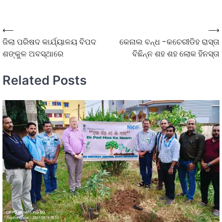
⟵
⟶
ଜିଲା ପରିଷଦ କାର୍ଯ୍ୟାଳୟ ବିପଦ
କେନାଲ ବନ୍ଧ -କଚେରୀଡିହ ରାସ୍ତା
ଶଙ୍କୁଳ ଅବସ୍ଥାରେ
ବିଛିନ୍ନ ଶହ ଶହ ଲୋକ ହିନସ୍ତା
Related Posts