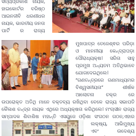
ସତ୍ୟପ୍ରକାଶ ନାୟକ,
ହାଇକୋର୍ଟର ବରିଷ୍ଠ
ଆଇନଜୀବି ଧରଣୀଧର
ନାୟକ, ଭାରତୀୟ ଜନତା
ପାର୍ଟି ର ରାଜ୍ୟ
ମୁଖପାତ୍ର ତେଜେଶ୍ଵର ପରିଡ଼ା
ଓ ମାନନୀୟା କେନ୍ଦ୍ରାପଡ଼ା
ପୌରାଧ୍ୟକ୍ଷ। ସରିତା ସାହୁ
ପ୍ରମୁଖ ଅନ୍ୟତମ ଅତିଥିଭାବେ
ଯୋଗଦେଇଥିଲେ।
“ଗଣତନ୍ତ୍ରରେ ଗଣମାଧ୍ୟମର
ବିଶ୍ୱସନୀୟତା” ଶୀର୍ଷକ
ଆଲୋଚନା ଚକ୍ର ରେ
ଉପରୋକ୍ତ ଅତିଥି ମାନେ ବକ୍ତବ୍ୟ ରଖିଥିବା ବେଳେ ରାଜ୍ୟ ସଭାପତି
କୈଳାଶ ଚନ୍ଦ୍ର ନାୟକ ଏଥିରେ ଅଧ୍ୟକ୍ଷତା କରିଥିଲେ। ମଂଚାସୀନ ରାଜ୍ୟ
ସମ୍ପାଦକ ଶିବାଶିଷ ମହାନ୍ତି ଏସୟୁଜେ ଓଡ଼ିଶା ସଂଗଠନ ଗଠନ,
ଏହାର
ଲକ୍ଷ୍ୟ, ଆଭିମୁଖ୍ୟ
ଏବଂ ଉଦେଶ୍ୟ