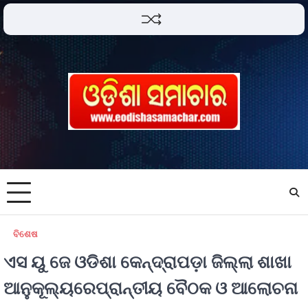
ବିଶେଷ
ଏସ ୟୁ ଜେ ଓଡିଶା କେନ୍ଦ୍ରାପଡ଼ା ଜିଲ୍ଲା ଶାଖା
ଆନୁକୂଲ୍ୟରେପ୍ରାନ୍ତୀୟ ବୈଠକ ଓ ଆଲୋଚନା