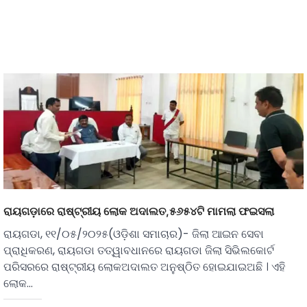
ରାୟଗଡ଼ାରେ ରାଷ୍ଟ୍ରୀୟ ଲୋକ ଅଦାଲତ,୫୬୫୪ଟି ମାମଲା ଫଇସଲା
ରାୟଗଡା, ୧୧/୦୫/୨୦୨୫(ଓଡ଼ିଶା ସମାଚାର)- ଜିଲା ଆଇନ ସେବା
ପ୍ରାଧିକରଣ, ରାୟଗଡା ତତ୍ୱାବଧାନରେ ରାୟଗଡା ଜିଲା ସିଭିଲକୋର୍ଟ
ପରିସରରେ ରାଷ୍ଟ୍ରୀୟ ଲୋକଅଦାଲତ ଅନୁଷ୍ଠିତ ହୋଇଯାଇଅଛି । ଏହି
ଲୋକ…