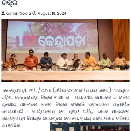
ଚକ୍ର
admin@odia
August 19, 2024
କେନ୍ଦ୍ରାପଡ଼ା, ୧୯/୮/୨୦୨୪ (ଓଡିଶା ସମାଚାର /ଅଭୟ ଜେନା )-ଏସୟୁଜେ
ଓଡ଼ିଶା କେନ୍ଦ୍ରାପଡ଼ା ଜିଲ୍ଲା ଶାଖା ର ପ୍ରାନ୍ତୀୟ ସମାବେଶ ଓ ରାଜ୍ୟ
ସ୍ତରୀୟ ଆଲୋଚନା ଚକ୍ର ଜିଲ୍ଲା ସଂସ୍କୃତି ଭବନଠାରେ ଅନୁଷ୍ଠିତ
ହୋଇଯାଇଛି । କାର୍ଯ୍ୟକ୍ରମ ରେ ମୁଖ୍ୟ ଅତିଥି ଭାବେ ମାନ୍ୟବର
କେନ୍ଦ୍ରାପଡ଼ା ବିଧାୟକ ଗଣେଶ୍ଵର ବେହେରା,
ମୁଖ୍ୟ ବକ୍ତା ଭାବେ ବରିଷ୍ଠ
ସାମ୍ବାଦିକ