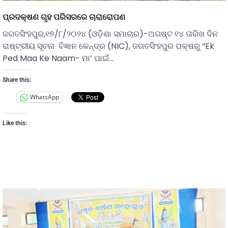
ପ୍ରଦକ୍ଷଣ ଗୃହ ପରିସରରେ ଚାରାରୋପଣ
ଜଗତସିଂହପୁର,୧୭/୮/୨୦୨୪ (ଓଡ଼ିଶା ସମାଚାର)-ଅଗଷ୍ଟ ୧୪ ତାରିଖ ଦିନ
ରାଷ୍ଟ୍ରୀୟ ସୂଚନା ବିଜ୍ଞାନ କେନ୍ଦ୍ର (NIC), ଜଗତସିଂହପୁର ପକ୍ଷରୁ “Ek
Ped Maa Ke Naam- ମା’ ପାଇଁ…
Share this:
WhatsApp
Like this: