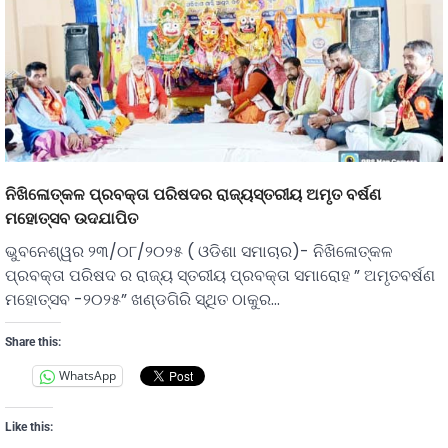
ନିଖିଳୋତ୍କଳ ପ୍ରବକ୍ତା ପରିଷଦର ରାଜ୍ୟସ୍ତରୀୟ ଅମୃତ ବର୍ଷଣ
ମହୋତ୍ସବ ଉଦଯାପିତ
ଭୁବନେଶ୍ୱର ୨୩/୦୮/୨୦୨୫ ( ଓଡିଶା ସମାଚାର)- ନିଖିଳୋତ୍କଳ
ପ୍ରବକ୍ତା ପରିଷଦ ର ରାଜ୍ୟ ସ୍ତରୀୟ ପ୍ରବକ୍ତା ସମାରୋହ ” ଅମୃତବର୍ଷଣ
ମହୋତ୍ସବ -୨୦୨୫” ଖଣ୍ଡଗିରି ସ୍ଥିତ ଠାକୁର…
Share this:
WhatsApp
Like this: