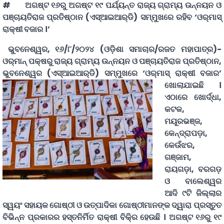
# ଅଗଷ୍ଟ ୧୬ରୁ ଅଗଷ୍ଟ ୧୯ ପର୍ଯ୍ୟନ୍ତ ରାଜ୍ୟ ଗ୍ରାମ୍ୟ ଉନ୍ନୟନ ଓ
ପଞ୍ଚାୟତିରାଜ ପ୍ରତିଷ୍ଠାନ (ଏସ୍‌ଆଇଆର୍‌ଡି) ସମ୍ମୁଖରେ ରହିବ ‘ଓର୍‌ମାସ୍‌
ରାକ୍ଷୀ ବଜାର ।’
ଭୁବନେଶ୍ୱର
,
୧୬
/
୮
/
୨୦୨୪
(
ଓଡ଼ିଶା
ସମାଚାର
/
ରଜତ
ମହାପାତ୍ର
)-
ଓର୍‌ମାନ୍‌ ପକ୍ଷରୁ ରାଜ୍ୟ ଗ୍ରାମ୍ୟ ଉନ୍ନୟନ ଓ ପଞ୍ଚାୟତିରାଜ ପ୍ରତିଷ୍ଠାନ,
ଭୁବନେଶ୍ୱର (ଏସ୍‌ଆଇଆର୍‌ଡି) ସମ୍ମୁଖରେ ‘ଓର୍‌ମାସ୍‌ ରାକ୍ଷୀ ବଜାର’
ଖୋଲାଯାଇଛି ।
ଏଠାରେ ଖୋର୍ଦ୍ଧା,
କଟକ,
ମୟୂରଭଞ୍ଜ,
କେନ୍ଦ୍ରାପଡ଼ା,
କେଉଁଝର,
ଗଞ୍ଜାମ,
ରାୟଗଡ଼ା, ବରଗଡ଼
ଓ ବାଲେଶ୍ୱର
ଆଦି ୯ଟି ଜିଲ୍ଲାର
ସ୍ୱୟଂ ସହାୟକ ଗୋଷ୍ଠୀ ଓ ଉତ୍ପାଦିକା ଗୋଷ୍ଠୀମାନଙ୍କ ଦ୍ୱାରା ପ୍ରସ୍ତୁତ
ବିଭିନ୍ନ ପ୍ରକାରର ହସ୍ତନିର୍ମିତ ରାକ୍ଷୀ ବିକି୍ର ହେଉଛି । ଅଗଷ୍ଟ ୧୬ରୁ ୧୯