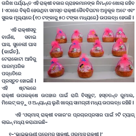
ତାରିଖ ପର୍ଯ୍ୟନ୍ତ ଏହି ରାକ୍ଷୀ ବଜାର ଗ୍ରାହକମାନଙ୍କ ନିମନ୍ତେ ଖୋଲା ରହିବ
। ଏଠାରେ ବିକ୍ରି ହେଉଥିବା ସମସ୍ତ ରାକ୍ଷୀ ଜୈବବିଘଟନ ଅନୁକୂଳ ଅଟେ ଏବଂ
ସୁଲଭ ମୂଲ୍ୟରେ (୧୦ ଟଙ୍କାରୁ ୫୦ ଟଙ୍କା ମଧ୍ୟରେ) ଉପଲବ୍ଧ ହେଉଛି ।
ଏହି ରାକ୍ଷୀସବୁ
ବାଉଁଶ, ସବାଇ
ଘାସ, ସୁନେଲୀ ଘାସ
(କାଇଁଚ),
ଟେରାକୋଟା ଆଦିରୁ
ପାରମ୍ପରିକ
ପଦ୍ଧତିରେ
ପ୍ରସ୍ତୁତ ହୋଇଛି ।
ଏହି ଷ୍ଟଲରେ
ରାକ୍ଷୀ ଉପଲକ୍ଷେ ଉପହାର ପାଇଁ ରାଗି ବିସ୍କୁଟ, ହସ୍ତତନ୍ତ ରୁମାଲ,
ମିଲେଟ୍‌ ଲଡ଼ୁ ଓ ଅନ୍ୟାନ୍ୟ ଲୁଣି ଖାଦ୍ୟ ସାମଗ୍ରୀ ମଧ୍ୟ ଉପଲବ୍ଧ ରହିଛି ।
ଏହି ‘ଓର୍‌ମାସ୍‌ ରାକ୍ଷୀ ବଜାର’ର ପ୍ରଚାରପ୍ରସାର ପାଇଁ ୨ଟି ଟ୍ୟାଗ୍‌
ଲାଇନ୍‌ ମଧ୍ୟ କରାଯାଇଛି-
୧-‘ଭାଇଭଉଣୀ ପ୍ରେମର ସାକ୍ଷୀ, ଓର୍‌ମାସ୍‌ ରାକ୍ଷୀ ।’