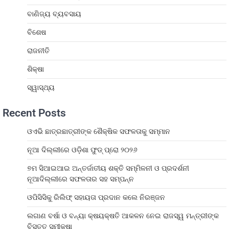
ବାଣିଜ୍ୟ ବ୍ୟବସାୟ
ବିଶେଷ
ରାଜନୀତି
ଶିକ୍ଷା
ସ୍ୱାସ୍ଥ୍ୟ
Recent Posts
ଓଏଭି ଛାତ୍ରଛାତ୍ରୀଙ୍କ ଶୈକ୍ଷିକ ସଫଳତାକୁ ସମ୍ମାନ
ନୂଆ ଦିଲ୍ଲୀରେ ଓଡ଼ିଶା ଫୁଡ୍ ପ୍ରୋ ୨୦୨୬
୭ମ ସିଆଇଆଇ ଅନ୍ତର୍ଜାତୀୟ ଶକ୍ତି ସମ୍ମିଳନୀ ଓ ପ୍ରଦର୍ଶନୀ
ନୂଆଦିଲ୍ଲୀରେ ସଫଳତାର ସହ ସମ୍ପନ୍ନ
ଓପିସିସିକୁ ରିଲିଫ୍ ସହାୟତା ପ୍ରଦାନ କଲେ ନିରଞ୍ଜନ
ଲଗାଣ ବର୍ଷା ଓ ବନ୍ୟା କ୍ଷୟକ୍ଷତି ଆକଳନ ନେଇ ରାଜସ୍ୱ ମନ୍ତ୍ରୀଙ୍କ
ବିସ୍ତୃତ ସମୀକ୍ଷା