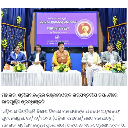
ମହାରାଜା ଶ୍ରୀରାମଚନ୍ଦ୍ର ଭଞ୍ଜଦେଓଙ୍କ ରାଜ୍ୟସ୍ତରୀୟ ଜୟନ୍ତୀରେ
ଭାବପୂର୍ଣ୍ଣ ଶ୍ରଦ୍ଧାଞ୍ଜଳି
‘ଓଡ଼ିଶାର ଭିତ୍ତିଭୂମି ବିକାଶ ଦିଗରେ ମହାରାଜାଙ୍କ ଅବଦାନ ଅତୁଳନୀୟ’
ଭୁବନେଶ୍ୱର, ୧୭/୧୨/୨୦୨୪ (ଓଡ଼ିଶା ସମାଚାର/ରଜତ ମହାପାତ୍ର)-
ମହାରାଜା ଶ୍ରୀରାମଚନ୍ଦ୍ର ଥିଲେ ଜଣେ ଅତ୍ୟନ୍ତ ସରଳ, ପ୍ରଜାବତ୍ସଳ ଓ…