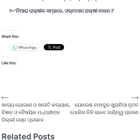
୨-‘ନିଆରା ରାକ୍ଷୀର ସମ୍ଭାର, ଓର୍‌ମାସର ରାକ୍ଷୀ ବାଜର ।’
Share this:
WhatsApp
Like this:
⟵
⟶
ଖାଦ୍ୟ ଯୋଗାଣ ଓ ଖାଉଟି କଲ୍ୟାଣ,
ଯୋଗେଶ ବାହାଦୁର ଖୁରାନିଆ ନୂତନ
ବିଜ୍ଞାନ ଓ ବୈଷୟିକ ମନ୍ତ୍ରୀଙ୍କ
ପୋଲିସ ଡିଜି ଭାବେ ଦାୟିତ୍ୱ ଗ୍ରହଣ
ଦିଲ୍ଲୀ ଗସ୍ତ ପ୍ରଭାବ
Related Posts