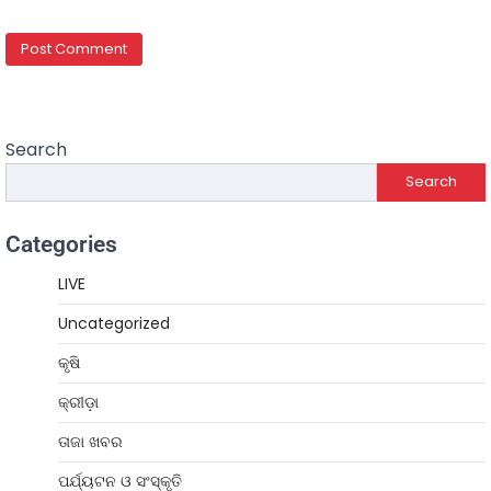
Search
Search
Categories
LIVE
Uncategorized
କୃଷି
କ୍ରୀଡ଼ା
ତାଜା ଖବର
ପର୍ଯ୍ୟଟନ ଓ ସଂସ୍କୃତି