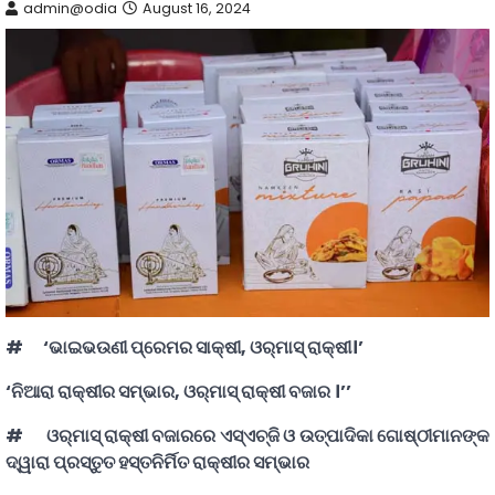
admin@odia
August 16, 2024
# ‘ଭାଇଭଉଣୀ ପ୍ରେମର ସାକ୍ଷୀ, ଓର୍‌ମାସ୍‌ ରାକ୍ଷୀ।’
‘ନିଆରା ରାକ୍ଷୀର ସମ୍ଭାର, ଓର୍‌ମାସ୍‌ ରାକ୍ଷୀ ବଜାର ।’’
# ଓର୍‌ମାସ୍‌ ରାକ୍ଷୀ ବଜାରରେ ଏସ୍‌ଏଚ୍‌ଜି ଓ ଉତ୍ପାଦିକା ଗୋଷ୍ଠୀମାନଙ୍କ
ଦ୍ୱାରା ପ୍ରସ୍ତୁତ ହସ୍ତନିର୍ମିତ ରାକ୍ଷୀର ସମ୍ଭାର