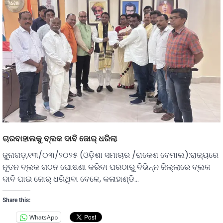
ଚାରବାହାଲକୁ ବ୍ଲକ ଦାବି ଜୋର୍ ଧରିଲା
ଜୁନାଗଡ଼,୧୩/୦୩/୨୦୨୫ (ଓଡ଼ିଶା ସମାଚାର /ରାକେଶ ବେମାଲ):ରାଜ୍ୟରେ
ନୂତନ ବ୍ଲକ ଗଠନ ଘୋଷଣା କରିବା ପରଠାରୁ ବିଭିନ୍ନ ଜିଲ୍ଲାରେ ବ୍ଲକ
ଦାବି ପାଇ ଜୋର୍ ଧରିଥିବା ବେଳେ, କଳାହାଣ୍ଡି…
Share this:
WhatsApp