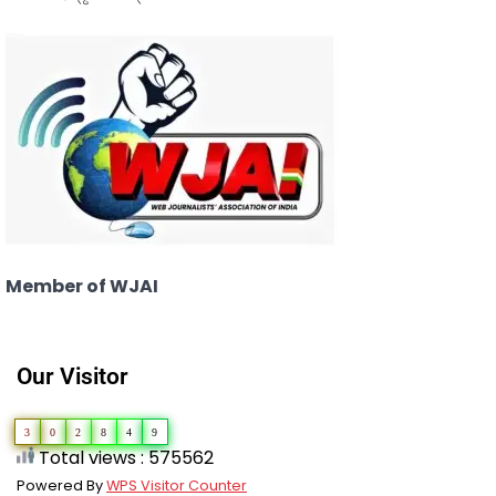
Member of WJAI
Our Visitor
3
0
2
8
4
9
Total views : 575562
Powered By
WPS Visitor Counter