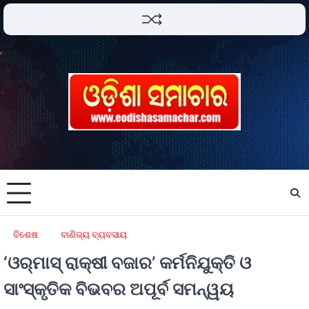
ବିଶେଷ
ବାଣିଜ୍ୟ ବ୍ୟବସାୟ
‘ଓର୍‌ମାସ୍‌ ରାକ୍ଷୀ ବଜାର’ କର୍ମନିଯୁକ୍ତି ଓ
ସାଂସ୍କୃତିକ ବିଭବର ଅପୂର୍ବ ସମନ୍ୱୟ