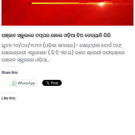
ପଞ୍ଜାବ ସ୍କୁଲରେ ଟପ୍ପର ହେଲେ ଓଡ଼ିଆ ଝିଅ ଦେବ୍ୟାନି ଗିରି
ଭୁବନ ୨୬/୦୪/୨୦୨୬ (ଓଡ଼ିଶା ସମାଚାର)- ସେଣ୍ଟ୍ରାଲ ବୋର୍ଡ ଅଫ୍
ସେକେଣ୍ଡାରୀ ଏଜୁକେଶନ ( ସି ବି ଏସ ଇ) ଦଶମ ଶ୍ରେଣୀ ପରୀକ୍ଷାରେ
ପଞ୍ଜାବ ସ୍କୁଲରେ ଓଡ଼ିଆ…
Share this:
WhatsApp
Like this: