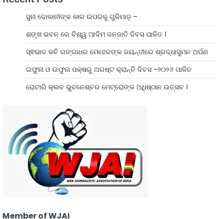
ସୁନା ଦୋକାନୀଙ୍କ କାର ଉପରକୁ ଗୁଳିମାଡ଼ –
ଶଙ୍ଖ ଭବନ ରେ ବିଶ୍ୱ ଆଦିମ ଜନଜାତି ଦିବସ ପାଳିତ ।
ସ୍ଵଭାବ କବି ଗଙ୍ଗାଧର ମେହେରଙ୍କ ଜୟନ୍ତୀରେ ଶ୍ରଦ୍ଧାସୁମନ ଅର୍ପଣ
ଇଫୁନା ଓ ଉଫୁନା ପକ୍ଷରୁ ଅଗଷ୍ଟ କ୍ରାନ୍ତି ଦିବସ -୨୦୨୬ ପାଳିତ
ରୋଟାରି କ୍ଲବ ଭୁବନେଶ୍ବର ମେଟ୍ରୋଙ୍କ ଅଧିଷ୍ଠାନ ଉତ୍ସବ ।
Member of WJAI