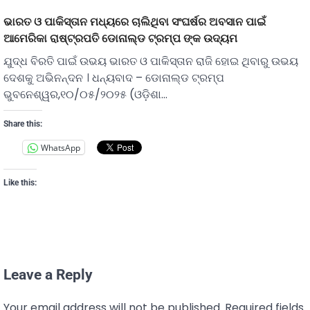
ଭାରତ ଓ ପାକିସ୍ତାନ ମଧ୍ୟରେ ଚାଲିଥିବା ସଂଘର୍ଷର ଅବସାନ ପାଇଁ
ଆମେରିକା ରାଷ୍ଟ୍ରପତି ଡୋନାଲ୍ଡ ଟ୍ରମ୍ପ ଙ୍କ ଉଦ୍ୟମ
ଯୁଦ୍ଧ ବିରତି ପାଇଁ ଉଭୟ ଭାରତ ଓ ପାକିସ୍ତାନ ରାଜି ହୋଇ ଥିବାରୁ ଉଭୟ
ଦେଶକୁ ଅଭିନନ୍ଦନ । ଧନ୍ୟବାଦ – ଡୋନାଲ୍ଡ ଟ୍ରମ୍ପ
ଭୁବନେଶ୍ୱର,୧୦/୦୫/୨୦୨୫ (ଓଡ଼ିଶା…
Share this:
WhatsApp
Like this:
Leave a Reply
Your email address will not be published.
Required fields