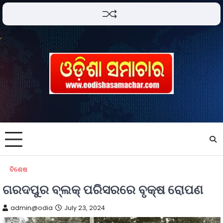
ବିଶେଷ
ଗରଦପୁର ବ୍ଲକ୍ ପରିସରରେ ବୃକ୍ଷ ରୋପଣ
admin@odia
July 23, 2024