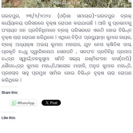
ଗରଦପୁର, ୨୩/୭/୨୦୨୪ (ଓଡ଼ିଶା ସମାଚାର)-ଗରଦପୁର ବ୍ଲକ୍
କାର୍ଯ୍ୟାଳୟ ପରିସରରେ ବୃକ୍ଷ ରୋପଣ କରାଯାଇଛି । ଆଜି ସୁ ପ୍ରଭାତରୁ
ପଂଚାୟତ ଜନ ପ୍ରତିନିଧିମାନେ ବ୍ଲକ୍ ପରିସରରେ ଏକାଠି ହୋଇ ବିଭିନ୍ନ
ବୃକ୍ଷ ଚାରା ରୋପଣ କରିଥିଲେ । ଏଥିରେ ବିଡ଼ିଓ ପ୍ରଦ୍ୟୁମ୍ନ କୁମାର ନାୟକ,
ବ୍ଲକ୍ ଅଧ୍ୟକ୍ଷ ଅଭୟ କୁମାର ମହାରାଜ, ଯୁବ ନେତା କ୍ଷିତିଶ ଦାସ,
ପ୍ରକୃତି ବନ୍ଧୁ ଦ୍ୱାରିକାନାଥ ସେନାପତି , ସରପଂଚ ପ୍ରତିନିଧି ପ୍ରତାପ
ଚନ୍ଦ୍ର ସ୍ୱାଇଁ,ତଳକୁସୁମା ସମିତି ସଭ୍ୟ ରଶ୍ମିରଂଜନ ଦାସ(ବାପି)
,ଶୈଳେନ୍ଦ୍ର କୁମାର ମହାନ୍ତି,ଆଲୋକ ମାହାଳି, ଅନୁଜ କୁମାର ମହାନ୍ତି,
ପ୍ରହଲାଦ ସାହୁ ପ୍ରମୁଖ ସାମିଲ ହୋଇ ବିଭିନ୍ନ ବୃକ୍ଷ ଚାରା ରୋପଣ
କରିଥିଲେ ।
Share this:
WhatsApp
Like this: