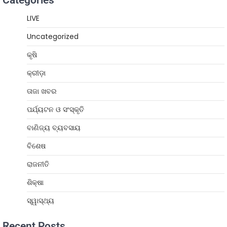
LIVE
Uncategorized
କୃଷି
କ୍ରୀଡ଼ା
ତାଜା ଖବର
ପର୍ଯ୍ୟଟନ ଓ ସଂସ୍କୃତି
ବାଣିଜ୍ୟ ବ୍ୟବସାୟ
ବିଶେଷ
ରାଜନୀତି
ଶିକ୍ଷା
ସ୍ୱାସ୍ଥ୍ୟ
Recent Posts