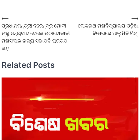
⟵
⟶
ପ୍ରଧାନମନ୍ତ୍ରୀ ନରେନ୍ଦ୍ର ମୋଦୀ
ଲୋକନାଥ ମହାବିଦ୍ୟାଳୟ ଓଡ଼ିଆ
ଙ୍କୁ ଧନ୍ୟବାଦ ଦେଲେ ଉଠାଦୋକାନୀ
ବିଭାଗରେ ଆଲୁମିନି ମିଟ୍
ମହାସଂଘର ରାଜ୍ୟ ସଭାପତି ପ୍ରତାପ
ସାହୁ
Related Posts