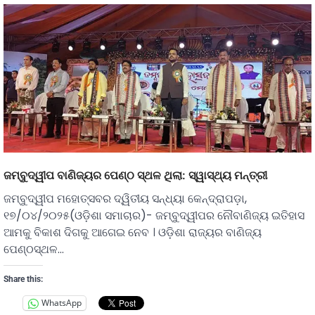
ଜମ୍ବୁଦ୍ୱୀପ ବାଣିଜ୍ୟର ପେଣ୍ଠ ସ୍ଥଳ ଥିଲା: ସ୍ୱାସ୍ଥ୍ୟ ମନ୍ତ୍ରୀ
ଜମ୍ବୁଦ୍ୱୀପ ମହୋତ୍ସବର ଦ୍ୱିତୀୟ ସନ୍ଧ୍ୟା କେନ୍ଦ୍ରାପଡ଼ା,
୧୭/୦୪/୨୦୨୫(ଓଡ଼ିଶା ସମାଚାର)- ଜମ୍ବୁଦ୍ୱୀପର ନୌବାଣିଜ୍ୟ ଇତିହାସ
ଆମକୁ ବିକାଶ ଦିଗକୁ ଆଗେଇ ନେବ । ଓଡ଼ିଶା ରାଜ୍ୟର ବାଣିଜ୍ୟ
ପେଣ୍ଠସ୍ଥଳ…
Share this:
WhatsApp