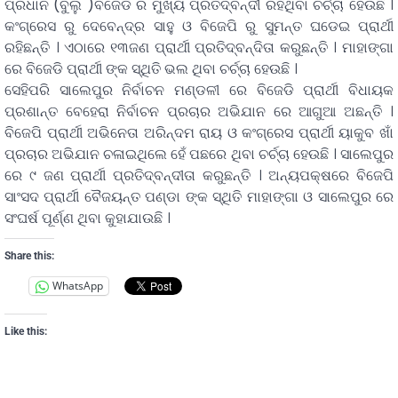
ପ୍ରଧାନ (ବୁଲୁ )ବିଜେଡି ର ମୁଖ୍ୟ ପ୍ରତିଦ୍ବନ୍ଦୀ ରହିଥିବା ଚର୍ଚ୍ଚା ହେଉଛି ।
କଂଗ୍ରେସ ରୁ ଦେବେନ୍ଦ୍ର ସାହୁ ଓ ବିଜେପି ରୁ ସୁମନ୍ତ ଘଡେଇ ପ୍ରାର୍ଥୀ
ରହିଛନ୍ତି । ଏଠାରେ ୧୩ଜଣ ପ୍ରାର୍ଥୀ ପ୍ରତିଦ୍ବନ୍ଦିତା କରୁଛନ୍ତି । ମାହାଙ୍ଗା
ରେ ବିଜେଡି ପ୍ରାର୍ଥୀ ଙ୍କ ସ୍ଥିତି ଭଲ ଥିବା ଚର୍ଚ୍ଚା ହେଉଛି ।
ସେହିପରି ସାଲେପୁର ନିର୍ବାଚନ ମଣ୍ଡଳୀ ରେ ବିଜେଡି ପ୍ରାର୍ଥୀ ବିଧାୟକ
ପ୍ରଶାନ୍ତ ବେହେରା ନିର୍ବାଚନ ପ୍ରଚାର ଅଭିଯାନ ରେ ଆଗୁଆ ଅଛନ୍ତି ।
ବିଜେପି ପ୍ରାର୍ଥୀ ଅଭିନେତା ଅରିନ୍ଦମ ରାୟ ଓ କଂଗ୍ରେସ ପ୍ରାର୍ଥୀ ୟାକୁବ ଖାଁ
ପ୍ରଚାର ଅଭିଯାନ ଚଳାଇଥିଲେ ହେଁ ପଛରେ ଥିବା ଚର୍ଚ୍ଚା ହେଉଛି । ସାଲେପୁର
ରେ ୯ ଜଣ ପ୍ରାର୍ଥୀ ପ୍ରତିଦ୍ବନ୍ଦୀତା କରୁଛନ୍ତି । ଅନ୍ୟପକ୍ଷରେ ବିଜେପି
ସାଂସଦ ପ୍ରାର୍ଥୀ ବୈଜୟନ୍ତ ପଣ୍ଡା ଙ୍କ ସ୍ଥିତି ମାହାଙ୍ଗା ଓ ସାଲେପୁର ରେ
ସଂଘର୍ଷ ପୂର୍ଣ୍ଣ ଥିବା କୁହାଯାଉଛି ।
Share this:
WhatsApp
Like this: