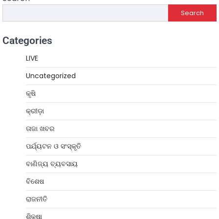
Search
Categories
LIVE
Uncategorized
କୃଷି
କ୍ରୀଡ଼ା
ତାଜା ଖବର
ପର୍ଯ୍ୟଟନ ଓ ସଂସ୍କୃତି
ବାଣିଜ୍ୟ ବ୍ୟବସାୟ
ବିଶେଷ
ରାଜନୀତି
ଶିକ୍ଷା