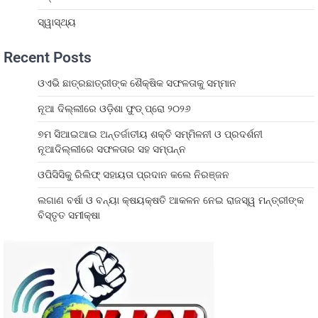
ସ୍ୱାସ୍ଥ୍ୟ
Recent Posts
ଓଏଭି ଛାତ୍ରଛାତ୍ରୀଙ୍କ ଶୈକ୍ଷିକ ସଫଳତାକୁ ସମ୍ମାନ
ନୂଆ ଦିଲ୍ଲୀରେ ଓଡ଼ିଶା ଫୁଡ୍ ପ୍ରୋ ୨୦୨୬
୭ମ ସିଆଇଆଇ ଅନ୍ତର୍ଜାତୀୟ ଶକ୍ତି ସମ୍ମିଳନୀ ଓ ପ୍ରଦର୍ଶନୀ
ନୂଆଦିଲ୍ଲୀରେ ସଫଳତାର ସହ ସମ୍ପନ୍ନ
ଓପିସିସିକୁ ରିଲିଫ୍ ସହାୟତା ପ୍ରଦାନ କଲେ ନିରଞ୍ଜନ
ଲଗାଣ ବର୍ଷା ଓ ବନ୍ୟା କ୍ଷୟକ୍ଷତି ଆକଳନ ନେଇ ରାଜସ୍ୱ ମନ୍ତ୍ରୀଙ୍କ
ବିସ୍ତୃତ ସମୀକ୍ଷା