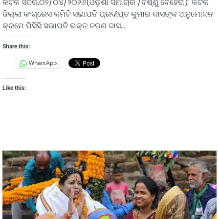
କଟକ ସଦର,୦୨/୦୪/୨୦୨୬(ଓଡ଼ିଶା ସମାଚାର /ବିଷ୍ଣୁ ବେହେରା): କଟକ
ଜିଲ୍ଲା କଂଗ୍ରେସ କମିଟି ସଭାପତି ପ୍ରଦୀପ୍ତ କୁମାର ଦାସଙ୍କ ଅନୁମୋଦନ
କ୍ରମେ ପିସିସି ସଭାପତି ଭକ୍ତ ଚରଣ ଦାସ…
Share this:
WhatsApp
Like this: