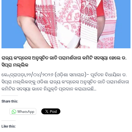
ରାଜ୍ୟ କଂଗ୍ରେସ ଅନୁସୂଚିତ ଜାତି ପରାମର୍ଶଦାତା କମିଟି ସଦସ୍ୟା ହେଲେ ଡ.
ସିପ୍ରା ମଲ୍ଲିକ
କେନ୍ଦ୍ରାପଡ଼ା,୨୨/୦୪/୨୦୨୬ (ଓଡ଼ିଶା ସମାଚାର)- ପୂର୍ବତନ ବିଧାୟିକା ଡ.
ସିପ୍ରା ମଲ୍ଲିକଙ୍କୁ ଓଡିଶା ରାଜ୍ୟ କଂଗ୍ରେସ ଅନୁସୂଚିତ ଜାତି ପରାମର୍ଶଦାତା
କମିଟିର ସଦସ୍ୟା ଭାବେ ନିଯୁକ୍ତି ପ୍ରଦାନ କରାଯାଇଛି…
Share this:
WhatsApp
Like this: