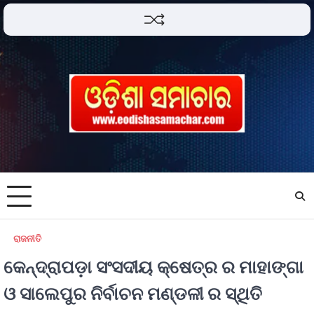
ରାଜନୀତି
କେନ୍ଦ୍ରାପଡ଼ା ସଂସଦୀୟ କ୍ଷେତ୍ର ର ମାହାଙ୍ଗା
ଓ ସାଲେପୁର ନିର୍ବାଚନ ମଣ୍ଡଳୀ ର ସ୍ଥିତି