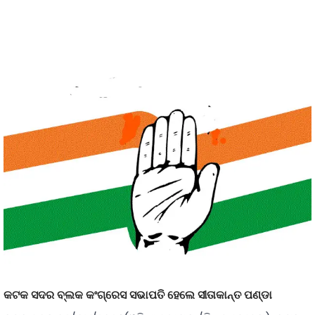
କଟକ ସଦର ବ୍ଲକ କଂଗ୍ରେସ ସଭାପତି ହେଲେ ସୀତାକାନ୍ତ ପଣ୍ଡା