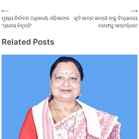
⟵
⟶
ମୁଖ୍ୟ ନିର୍ବାଚନ ଅଧିକାରୀ, ଓଡ଼ିଶାଙ୍କ
କୃତି ଛାତ୍ର ଛାତ୍ରୀ ଙ୍କୁ ବିଦ୍ୟାଳୟ
‘ପ୍ରେସ୍‌ ବିବୃତ୍ତି’
ତରଫରୁ ସମ୍ବର୍ଦ୍ଧନା।
Related Posts