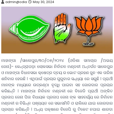
admin@odia
May 30, 2024
ମାହାଙ୍ଗା /ସାଲେପୁର,୩୦/୦୫/୨୦୨୪ (ଓଡିଶା ସମାଚାର /ଅଭୟ
ଜେନା)- କେନ୍ଦ୍ରାପଡ଼ା ଲୋକସଭା ନିର୍ବାଚନ ମଣ୍ଡଳୀ ଅନ୍ତର୍ଗତ ସାଲେପୁର
ଓ ମାହାଙ୍ଗା ବିଧାନସଭା କ୍ଷେତ୍ର ଦ୍ବୟ ର ଭୋଟ ଗ୍ରହଣ ଜୁନ ଏକ ତାରିଖ
ଶନିବାର ହେଉଛି । ଏଥିପାଇଁ ପ୍ରଚାର ଗୁରୁବାର ସନ୍ଧ୍ୟା ରେ ସରୁଛି । ପ୍ରାର୍ଥୀ
ମାନଙ୍କ ମଧ୍ୟରେ ଉତ୍କଣ୍ଠା ବୃଦ୍ଧି ପାଇବା ସହ ଜୋରଦାର ପ୍ରଚାର
କରିଛନ୍ତି । ମାହାଙ୍ଗା ନିର୍ବାଚନ ମଣ୍ଡଳୀ ରେ ବିଜେଡି ପ୍ରାର୍ଥୀ ଅଙ୍କିତ
ପ୍ରତାପ ଜେନା ପିତା ବିଧାୟକ ପ୍ରତାପ ଜେନା ଙ୍କ ସାହଚର୍ୟ୍ୟ ରେ ନିର୍ବାଚନ
ମଣ୍ଡଳୀ ର ବିଭିନ୍ନ ପଞ୍ଚାୟତ ରେ ସଭାସମିତି ଓ ରାଲିରେ ଯାଇ ଜୋରଦାର
ପ୍ରଚାର କରିଛନ୍ତି । ଅନ୍ୟ ପକ୍ଷରେ ବିଜେପି ରୁ ଟିକେଟ ନପାଇ ଶାରଦା