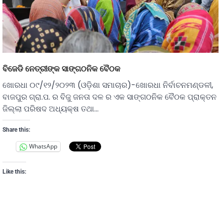
ବିଜେଡି ନେତ୍ରୀଙ୍କ ସାଙ୍ଗଠନିକ ବୈଠକ
ଖୋରଧା ୦୯/୧୨/୨୦୨୩ (ଓଡ଼ିଶା ସମାଚାର)-ଖୋରଧା ନିର୍ବାଚନମଣ୍ଡଳୀ,
ବାଜପୁର ଗ୍ରା.ପ. ର ବିଜୁ ଜନତା ଦଳ ର ଏକ ସାଙ୍ଗଠନିକ ବୈଠକ ପ୍ରାକ୍ତନ
ଜିଲ୍ଲା ପରିଷଦ ଅଧ୍ୟକ୍ଷ ତଥା…
Share this:
WhatsApp
Like this: