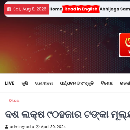
Sat, Aug 8, 2026
Home
Read in English
Abhijoga Sa
LIVE
କୃଷି
ତାଜା ଖବର
ପର୍ଯ୍ୟଟନ ଓ ସଂସ୍କୃତି
ବିଶେଷ
ରାଜନୀ
ବିଶେଷ
ଦଶ ଲକ୍ଷ ୯୦ହଜାର ଟଙ୍କା ମୂଲ
admin@odia
April 30, 2024