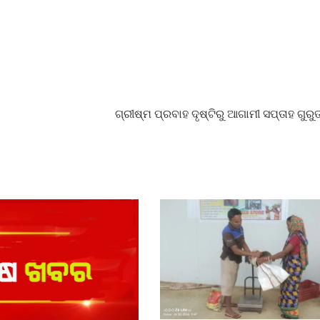
ଗ୍ରୀଷ୍ମ ପ୍ରବାହ ଦୃ​ଷ୍ଟିରୁ ଆଗାମୀ ସପ୍ତାହ ଗୁରୁତ୍