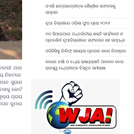
ଓଏଭି ଛାତ୍ରଛାତ୍ରୀଙ୍କ ଶୈକ୍ଷିକ ସଫଳତାକୁ
ସମ୍ମାନ
ନୂଆ ଦିଲ୍ଲୀରେ ଓଡ଼ିଶା ଫୁଡ୍ ପ୍ରୋ ୨୦୨୬
୭ମ ସିଆଇଆଇ ଅନ୍ତର୍ଜାତୀୟ ଶକ୍ତି ସମ୍ମିଳନୀ ଓ
ପ୍ରଦର୍ଶନୀ ନୂଆଦିଲ୍ଲୀରେ ସଫଳତାର ସହ ସମ୍ପନ୍ନ
ଓପିସିସିକୁ ରିଲିଫ୍ ସହାୟତା ପ୍ରଦାନ କଲେ ନିରଞ୍ଜନ
ଲଗାଣ ବର୍ଷା ଓ ବନ୍ୟା କ୍ଷୟକ୍ଷତି ଆକଳନ ନେଇ
ବକାରୀ ଥାନା
ରାଜସ୍ୱ ମନ୍ତ୍ରୀଙ୍କ ବିସ୍ତୃତ ସମୀକ୍ଷା
ାଳୟ ନିକଟରେ
ରାଉନ ସୁଗାର
େଶକୁ କୋର୍ଟ
ୂଲ୍ୟ ପ୍ରାୟ
 ତପନ କୁମାର