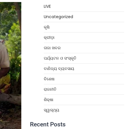
LIVE
Uncategorized
କୃଷି
କ୍ରୀଡ଼ା
ତାଜା ଖବର
ପର୍ଯ୍ୟଟନ ଓ ସଂସ୍କୃତି
ବାଣିଜ୍ୟ ବ୍ୟବସାୟ
ବିଶେଷ
ରାଜନୀତି
ଶିକ୍ଷା
ସ୍ୱାସ୍ଥ୍ୟ
Recent Posts