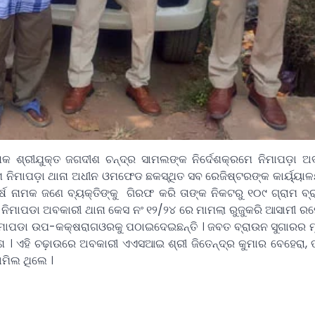
କ ଶ୍ରୀଯୁକ୍ତ ଜଗଦୀଶ ଚନ୍ଦ୍ର ସାମଲଙ୍କ ନିର୍ଦେଶକ୍ରମେ ନିମାପଡ଼ା ଅ
ିମ ନିମାପଡ଼ା ଥାନା ଅଧୀନ ଓମଫେଡ ଛକସ୍ଥିତ ସବ ରେଜିଷ୍ଟରଙ୍କ କାର୍ୟ୍ୟ
 ନାମକ ଜଣେ ବ୍ୟକ୍ତିଙ୍କୁ ଗିରଫ କରି ତାଙ୍କ ନିକଟରୁ ୧୦୯ ଗ୍ରାମ ବ୍
 ନିମାପଡା ଅବକାରୀ ଥାନା କେସ ନଂ ୧୨/୨୪ ରେ ମାମଲା ରୁଜୁକରି ଆସାମୀ ରମ
 ନିମାପଡା ଉପ-କକ୍ଷରାଗଓରକୁ ପଠାଇଦେଇଛନ୍ତି । ଜବତ ବ୍ରାଉନ ସୁଗାରର ମ
 । ଏହି ଚଢ଼ାଉରେ ଅବକାରୀ ଏଏସଆଇ ଶ୍ରୀ ଜିତେନ୍ଦ୍ର କୁମାର ବେହେରା,
ାମିଲ ଥିଲେ ।