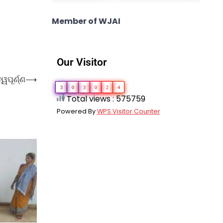
Member of WJAI
Our Visitor
ୱପୂର୍ଣ୍ଣ
⟶
3
0
3
0
2
4
Total views : 575759
Powered By
WPS Visitor Counter