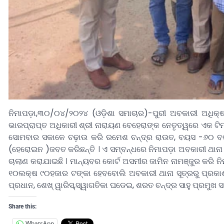
ନିମାପଡ଼ା,୩୦/୦୪/୨୦୨୪ (ଓଡ଼ିଶା ସମାଚାର)-ପୁରୀ ଅବକାରୀ ଅଧିକ୍ଷ
ଭାରପ୍ରାପ୍ତ ଅଧିକାରୀ ଶ୍ରୀ ନାରାୟଣ ବେହେରାଙ୍କ ନେତୃତ୍ୱରେ ଏକ ଟ
ସୋମବାର ସକାଳେ ଚଢ଼ାଉ କରି ରମେଶ ଚନ୍ଦ୍ର ରାଉତ, ବୟସ -୬୦ ବର୍ଷ
(ହେରୋଇନ )ଜବତ କରିଛନ୍ତି । ଏ ସମ୍ବନ୍ଧରେ ନିମାପଡ଼ା ଅବକାରୀ ଥାନା
ଚାଲାଣ କରାଯାଇଛି । ମାନ୍ୟବର କୋର୍ଟ ଅସମୀର ଜାମିନ ନାମଞ୍ଜୁର କରି
୧୦ଲକ୍ଷ ୯୦ହଜାର ଟଙ୍କା ହେବବୋଲି ଅବକାରୀ ଥାନା ସୂତ୍ରରୁ ପ୍ରକାଶ
ପ୍ରଧାନ, ଶେଖ୍ ୱାରିସ୍,ସ୍ୱାଗତିକା ଘଡେଇ, ଶରତ ଚନ୍ଦ୍ର ସାହୁ ପ୍ରମୁଖ ସ
Share this:
WhatsApp