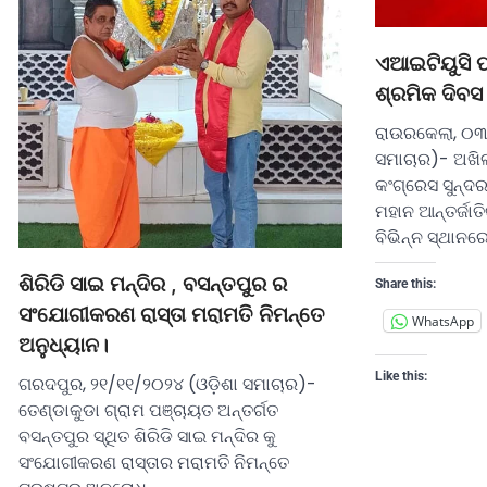
ଏଆଇଟିୟୁସି ପକ
ଶ୍ରମିକ ଦିବସ
ରାଉରକେଲା, ୦୩
ସମାଚାର)- ଅଖିଳ
କଂଗ୍ରେସ ସୁନ୍ଦର
ମହାନ ଆନ୍ତର୍ଜାତ
ବିଭିନ୍ନ ସ୍ଥାନର
ଶିରିଡି ସାଇ ମନ୍ଦିର , ବସନ୍ତପୁର ର
Share this:
ସଂଯୋଗୀକରଣ ରାସ୍ତା ମରାମତି ନିମନ୍ତେ
WhatsApp
ଅନୁଧ୍ୟାନ।
Like this:
ଗରଦପୁର, ୨୧/୧୧/୨୦୨୪ (ଓଡ଼ିଶା ସମାଚାର)-
ତେଣ୍ଡାକୁଡା ଗ୍ରାମ ପଞ୍ଚାୟତ ଅନ୍ତର୍ଗତ
ବସନ୍ତପୁର ସ୍ଥିତ ଶିରିଡି ସାଇ ମନ୍ଦିର କୁ
ସଂଯୋଗୀକରଣ ରାସ୍ତାର ମରାମତି ନିମନ୍ତେ