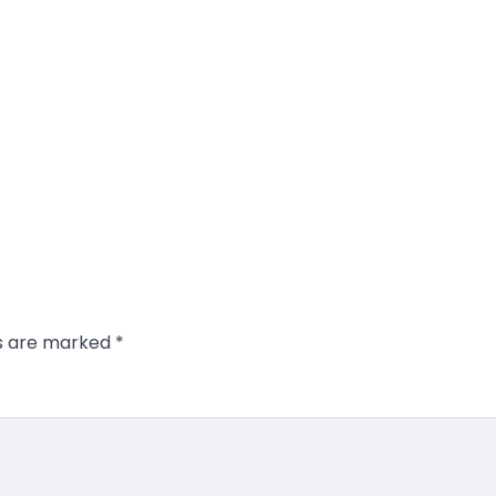
ds are marked
*