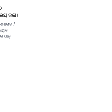
୦
କ୍ରୟ କଲା।
ସମାଚାର /
ଇଥିବା
ରେ ଆଳୁ