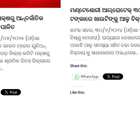
ମଣ୍ଟେଶୋରୀ ଆଗ୍ରୋଟେକ୍ ୩
୍ଷରୁ ଆନ୍ତର୍ଜାତିକ
ଟଙ୍କାରେ ଖାଉଟିଙ୍କୁ ଆଳୁ ବି
 ପାଳିତ
କଟକ ସଦର, ୩୦/୭/୨୦୨୪ (ଓଡ଼ିଶା 
ବିଷ୍ଣୁ ବେହେରା): ରାଜ୍ୟରେ ଦେଖାଦେ
/୦୫/୨୦୨୫ (ଓଡ଼ିଶା
ଅଭାଵି ଆଳୁ ସମସ୍ୟା ସହିତ ଚଢା ଦର
 ଭାରତ ଟ୍ରେଡ ୟୁନିଅନ୍‌
ବିକ୍ରୟ କୁ ସାଧାରଣରେ ଅସନ୍ତୋଷ…
ଗଡ଼ ଜିଲ୍ଲା କମିଟି ପକ୍ଷରୁ
ିକ ଶ୍ରମିକ ଦିବସ ଜିଲ୍ଲାରେ
Share this:
େ…
WhatsApp
Like this: