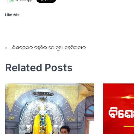
Like this:
⟵
କିଶନନଗର ତହସିଲ ରେ ନୂଆ ତହସିଲଦାର
Related Posts