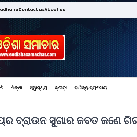
madhana
Contact us
About us
ତି
ଶିକ୍ଷା
ସ୍ୱାସ୍ଥ୍ୟ
କ୍ରୀଡ଼ା
ବାଣିଜ୍ୟ ବ୍ୟବସାୟ
୍ୟର ବ୍ରାଉନ ସୁଗାର ଜବତ ଜଣେ ଗ