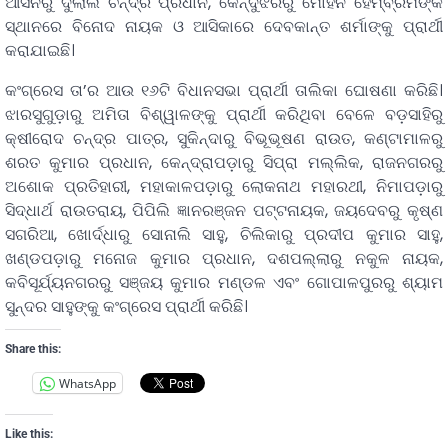
ଆସନରୁ ଦୁଲାଲ ଚନ୍ଦ୍ର ପ୍ରଧାନ, କେନ୍ଦୁଝରରୁ ମୋହନ ହେମ୍ବ୍ରମଙ୍କ
ସ୍ଥାନରେ ବିନୋଦ ନାୟକ ଓ ଆସିକାରେ ଦେବକାନ୍ତ ଶର୍ମାଙ୍କୁ ପ୍ରାର୍ଥୀ
କରାଯାଇଛି।
କଂଗ୍ରେସ ତା’ର ଆଉ ୧୬ଟି ବିଧାନସଭା ପ୍ରାର୍ଥୀ ତାଲିକା ଘୋଷଣା କରିଛି।
ଝାରସୁଗୁଡ଼ାରୁ ଅମିତା ବିଶ୍ୱାଳଙ୍କୁ ପ୍ରାର୍ଥୀ କରିଥିବା ବେଳେ ବଡ଼ସାହିରୁ
କ୍ଷୀରୋଦ ଚନ୍ଦ୍ର ପାତ୍ର, ସୁକିନ୍ଦାରୁ ବିଭୂଭୂଷଣ ରାଉତ, କଣ୍ଟାମାଳରୁ
ଶରତ କୁମାର ପ୍ରଧାନ, କେନ୍ଦ୍ରାପଡ଼ାରୁ ସିପ୍ରା ମଲ୍ଲିକ, ରାଜନଗରରୁ
ଅଶୋକ ପ୍ରତିହାରୀ, ମହାକାଳପଡ଼ାରୁ ଲୋକନାଥ ମହାରଥୀ, ନିମାପଡ଼ାରୁ
ସିଦ୍ଧାର୍ଥ ରାଉତରାୟ, ପିପିଲି ଜ୍ଞାନରଞ୍ଜନ ପଟ୍ଟନାୟକ, ଜୟଦେବରୁ କୃଷ୍ଣ
ସଗରିଆ, ଖୋର୍ଦ୍ଧାରୁ ସୋନାଲି ସାହୁ, ଚିଲିକାରୁ ପ୍ରଦୀପ କୁମାର ସାହୁ,
ଖଣ୍ଡପଡ଼ାରୁ ମନୋଜ କୁମାର ପ୍ରଧାନ, ଦଶପଲ୍ଲାରୁ ନକୁଳ ନାୟକ,
କବିସୂର୍ଯ୍ୟନଗରରୁ ସଞ୍ଜୟ କୁମାର ମଣ୍ଡଳ ଏବଂ ଗୋପାଳପୁରରୁ ଶ୍ୟାମ
ସୁନ୍ଦର ସାହୁଙ୍କୁ କଂଗ୍ରେସ ପ୍ରାର୍ଥୀ କରିଛି।
Share this:
WhatsApp
Like this: