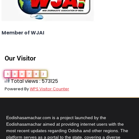
Member of WJAI
Our Visitor
3
0
0
7
8
2
Total views : 573125
Powered By
WPS Visitor Counter
Eodishasamachar.com is a project launched by the
Eodishasamachar aimed at providing internet users with the
most recent updates regarding Odisha and other regions. The
platform serves as a portal to the state, covering a diverse