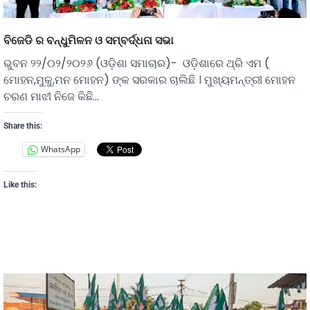
ବିଜେଡି ର ବନ୍ଧୁମିଳନ ଓ ସମ୍ବର୍ଦ୍ଧନା ସଭା
ଭୁବନ ୨୨/୦୨/୨୦୨୬ (ଓଡ଼ିଶା ସମାଚାର)- ଓଡ଼ିଶାରେ ଥ୍ରି ଏମ (
ମୋହନ,ମୁକୁ,ମନ ମୋହନ) ଙ୍କ ସରକାର ଚାଲିଛି । ମୁଖ୍ୟମନ୍ତ୍ରୀ ମୋହନ
ଚରଣ ମାଝୀ ନିଜେ କିଛି…
Share this:
WhatsApp
Like this: