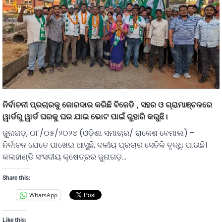
ନିର୍ବାଚନୀ ପ୍ରଚାରକୁ ଜୋରଦାର କରିଛି ବିଜେଡି , ସହର ଓ ଗ୍ରାମାଞ୍ଚଳରେ
ୱାର୍ଡରୁ ୱାର୍ଡ ଘରକୁ ଘର ଯାଇ ଭୋଟ ପାଇଁ ଗୁହାରି କରୁଛି।
ଜୁନାଗଡ଼, ୦୮/୦୫/୨୦୨୪ (ଓଡ଼ିଶା ସମାଚାର/ ରାକେଶ ବେମାଲ) –
ନିର୍ବାଚନ ଯେତେ ପାଖେଇ ଆସୁଛି, ଦଳୀୟ ପ୍ରଚାର ସେତିକି ବୃଦ୍ଧି ପାଉଛି।
କଳାହାଣ୍ଡି ସଂସଦୀୟ କ୍ଷେତ୍ରର ଜୁନାଗଡ଼…
Share this:
WhatsApp
Like this: