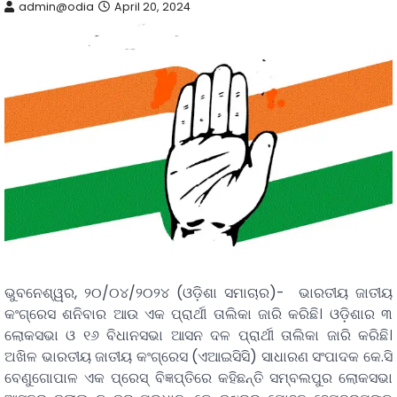
admin@odia
April 20, 2024
ଭୁବନେଶ୍ୱର, ୨୦/୦୪/୨୦୨୪ (ଓଡ଼ିଶା ସମାଚାର)- ଭାରତୀୟ ଜାତୀୟ
କଂଗ୍ରେସ ଶନିବାର ଆଉ ଏକ ପ୍ରାର୍ଥୀ ତାଲିକା ଜାରି କରିଛି। ଓଡ଼ିଶାର ୩
ଲୋକସଭା ଓ ୧୬ ବିଧାନସଭା ଆସନ ଦଳ ପ୍ରାର୍ଥୀ ତାଲିକା ଜାରି କରିଛି।
ଅଖିଳ ଭାରତୀୟ ଜାତୀୟ କଂଗ୍ରେସ (ଏଆଇସିସି) ସାଧାରଣ ସଂପାଦକ କେ.ସି
ବେଣୁଗୋପାଳ ଏକ ପ୍ରେସ୍‌ ବିଜ୍ଞପ୍ତିରେ କହିଛନ୍ତି ସମ୍ବଲପୁର ଲୋକସଭା