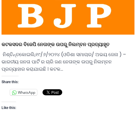
କଟକସଦର ବିଜେପି ନେତାଙ୍କ ଉପରୁ ନିଲମ୍ବନ ପ୍ରତ୍ୟାହୃତ
ନିଶ୍ଚିନ୍ତକୋଇଲି,୧୯/୬/୨୦୨୪ (ଓଡିଶା ସମାଚାର/ ଅଭୟ ଜେନା ) –
ଭାରତୀୟ ଜନତା ପାର୍ଟି ର ଚାରି ଜଣ ନେତାଙ୍କ ଉପରୁ ନିଲମ୍ବନ
ପ୍ରତ୍ୟାହାର କରାଯାଇଛି । କଟକ…
Share this:
WhatsApp
Like this: