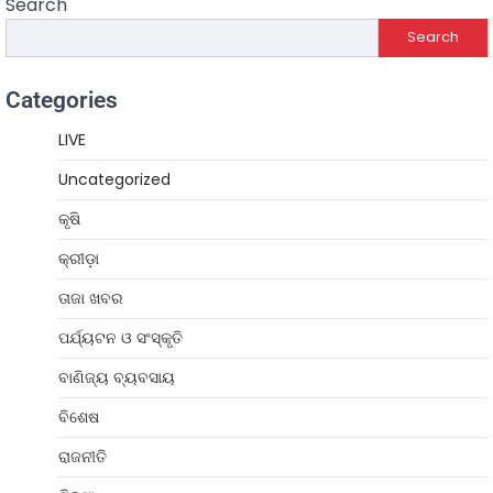
Search
Search
Categories
LIVE
Uncategorized
କୃଷି
କ୍ରୀଡ଼ା
ତାଜା ଖବର
ପର୍ଯ୍ୟଟନ ଓ ସଂସ୍କୃତି
ବାଣିଜ୍ୟ ବ୍ୟବସାୟ
ବିଶେଷ
ରାଜନୀତି