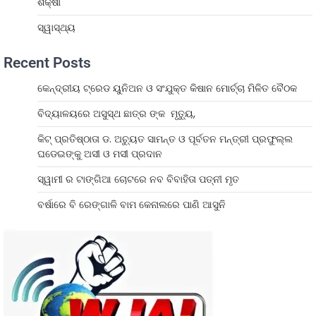
ଶିକ୍ଷା
ସ୍ୱାସ୍ଥ୍ୟ
Recent Posts
କେନ୍ଦ୍ରୀୟ ଟ୍ରେଡ ୟୁନିଅନ ଓ ସଂଯୁକ୍ତ କିଷାନ ମୋର୍ଚ୍ଚା ମିଳିତ ବୈଠକ
ବିଦ୍ୟାଳୟରେ ଅସୁସ୍ଥ ଛାତ୍ର ଙ୍କ ମୃତ୍ୟୁ,
କିଟ୍ ପ୍ରତିଷ୍ଠାତା ଡ. ଅଚୁ୍ୟତ ସାମନ୍ତ ଓ ପୂର୍ବତନ ମନ୍ତ୍ରୀ ପ୍ରଫୁଲ୍ଲ
ଘଡେଇଙ୍କୁ ଅସୀ ଓ ମସୀ ପ୍ରଦାନ
ସ୍ୱାମୀ ର ଟାଙ୍ଗିଆ ଚୋଟରେ ନବ ବିବାହିତା ପତ୍ନୀ ମୃତ
ବର୍ଷାରେ ବି ରେଙ୍ଗାଳି ବାମ କେନାଲରେ ପାଣି ଆସୁନି