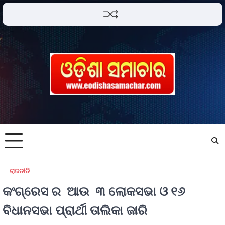
ରାଜନୀତି
କଂଗ୍ରେସ ର ଆଉ ୩ ଲୋକସଭା ଓ ୧୬
ବିଧାନସଭା ପ୍ରାର୍ଥୀ ତାଲିକା ଜାରି