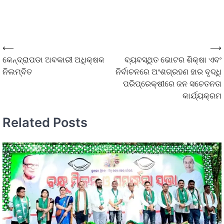
⟵
⟶
କେନ୍ଦ୍ରାପଡା ଅବକାରୀ ଅଧିକ୍ଷକ
ବ୍ୟବସ୍ଥିତ ଭୋଟର ଶିକ୍ଷା ଏବଂ
ନିଲମ୍ବିତ
ନିର୍ବାଚନରେ ଅଂଶଗ୍ରହଣ ହାର ବୃଦ୍ଧି
ପରିପ୍ରେକ୍ଷୀରେ ଜନ ସଚେତନତା
କାର୍ଯ୍ୟକ୍ରମ
Related Posts