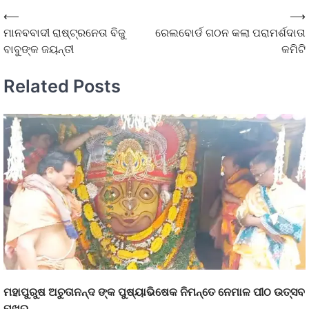
⟵
⟶
ମାନବବାଦୀ ରାଷ୍ଟ୍ରନେତା ବିଜୁ
ରେଲବୋର୍ଡ ଗଠନ କଲା ପରାମର୍ଶଦାତା
ବାବୁଙ୍କ ଜୟନ୍ତୀ
କମିଟି
Related Posts
ମହାପୁରୁଷ ଅଚୁତାନନ୍ଦ ଙ୍କ ପୁଷ୍ୟାଭିଷେକ ନିମନ୍ତେ ନେମାଳ ପୀଠ ଉତ୍ସବ
ମୁଖର