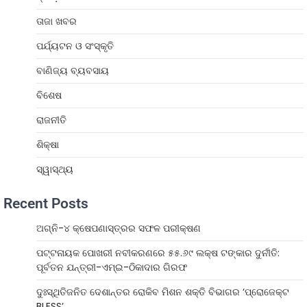
ତାଜା ଖବର
ପର୍ଯ୍ୟଟନ ଓ ସଂସ୍କୃତି
ବାଣିଜ୍ୟ ବ୍ୟବସାୟ
ବିଶେଷ
ରାଜନୀତି
ଶିକ୍ଷା
ସ୍ୱାସ୍ଥ୍ୟ
Recent Posts
ଅଗ୍ନି-୪ କ୍ଷେପଣାସ୍ତ୍ରର ସଫଳ ପରୀକ୍ଷଣ
ପଟ୍ଟନାୟକ ପୋଖରୀ ନବୀକରଣରେ ୫୫.୬୯ ଲକ୍ଷ ଟଙ୍କାର ଦୁର୍ନୀତି:
ପୂର୍ବତନ ଯନ୍ତ୍ରୀ-ଏମ୍‌ଇ-ଠିକାଦାର ଗିରଫ
ଦୁଃସ୍ଥିତିଜନିତ ଦେଶାନ୍ତର ରୋକିବ ମିଶନ ଶକ୍ତି ବିଭାଗର ‘ପ୍ରୋଜେକ୍ଟ
BLESS’