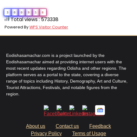
3
0
0
9
5
6
Total views : 573338
Powered By
WPS Visitor Counter
Eodishasamachar.com is a project launched by the
Eodishasamachar aimed at providing internet users with the
most recent updates regarding Odisha and other regions. The
platform serves as a portal to the state, covering a diverse
range of topics including History, Demography, Art and Culture,
Tourist Attractions, Festivals, and notable figures from the
region.
About us
Contact us
Feedback
Privacy Policy
Terms of Usage