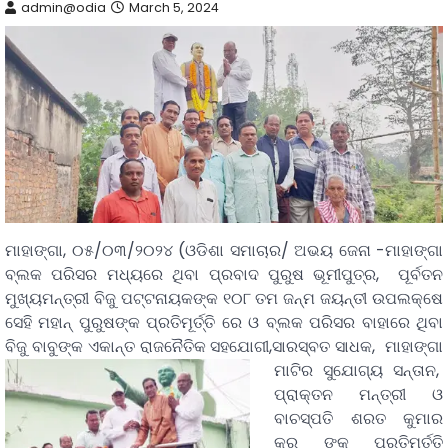
admin@odia
March 5, 2024
ମାହାଙ୍ଗା, ୦୫/୦୩/୨୦୨୪ (ଓଡିଶା ସମାଚାର/ ଅଭୟ ଜେନା -ମାହାଙ୍ଗା
ବ୍ଲକ ପରିସର ମଧ୍ୟରେ ଥିବା ପ୍ରବାଦ ପୁରୁଷ ଭୂମୀପୁତ୍ର, ପୂର୍ବତନ
ମୁଖ୍ୟମନ୍ତ୍ରୀ ବିଜୁ ପଟ୍ଟନାୟକଙ୍କ ୧୦୮ ତମ ଜନ୍ମ ଜୟନ୍ତୀ ଉପଲକ୍ଷେ
ସେହି ମହାନ୍ ପୁରୁଷଙ୍କ ପ୍ରତିମୂର୍ତ୍ତି ରେ ଓ ବ୍ଲକ ପରିସର ବାହାରେ ଥିବା
ବିଜୁ ବାବୁଙ୍କ ଏକାନ୍ତ ରାଜନୈତିକ ସହଯୋଗୀ,ସାରସ୍ବତ ସାଧକ,
ମାହାଙ୍ଗା
ମାଟିର ସୁଯୋଗ୍ୟ ସନ୍ତାନ,
ପ୍ରାକ୍ତନ ମନ୍ତ୍ରୀ ଓ
ବାଚସ୍ପତି ଶରତ କୁମାର
କର ଙ୍କ ପ୍ରତିମୂର୍ତ୍ତି