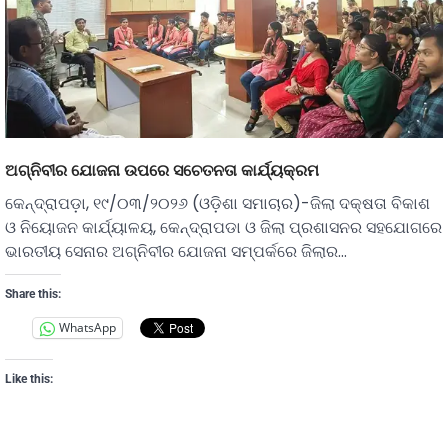
ଅଗ୍ନିବୀର ଯୋଜନା ଉପରେ ସଚେତନତା କାର୍ଯ୍ୟକ୍ରମ
କେନ୍ଦ୍ରାପଡ଼ା, ୧୯/୦୩/୨୦୨୬ (ଓଡ଼ିଶା ସମାଚାର)-ଜିଲା ଦକ୍ଷତା ବିକାଶ
ଓ ନିୟୋଜନ କାର୍ଯ୍ୟାଳୟ, କେନ୍ଦ୍ରାପଡା ଓ ଜିଲା ପ୍ରଶାସନର ସହଯୋଗରେ
ଭାରତୀୟ ସେନାର ଅଗ୍ନିବୀର ଯୋଜନା ସମ୍ପର୍କରେ ଜିଲାର…
Share this:
WhatsApp
Like this: