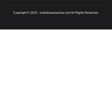
Copyright © 2025 - eodishasamachar.com All Rights Reserved.