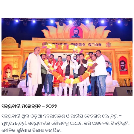
ସତ୍ୟବାଦୀ ମହୋତ୍ସବ – ୨୦୨୫
ସତ୍ୟବାଦୀ ଥିଲା ଓଡ଼ିଆ ନବଜାଗରଣ ଓ ଜାତୀୟ ଚେତନାର କେନ୍ଦ୍ର –
ମୁଖ୍ୟମନ୍ତ୍ରୀ ସତ୍ୟବାଦୀର ଗୌରବକୁ ଆଧାର କରି ଅଞ୍ଚଳର ଭିତ୍ତିଭୂମି,
ମୌଳିକ ସୁବିଧାର ବିକାଶ କରାଯିବ…