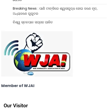
Breaking News : ପାଣି ଟାଙ୍କିରେ ଶ୍ୱାସରୁଦ୍ଧ ହୋଇ ଜଣେ ମୃତ,
ଅନ୍ୟଜଣେ ଗୁରୁତର
ବିଶ୍ୱ ସ୍ତନପାନ ସପ୍ତାହ ପାଳିତ
Member of WJAI
Our Visitor