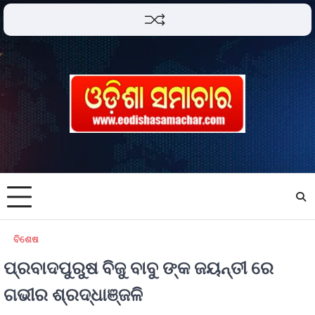
ବିଶେଷ
ପ୍ରବାଦପୁରୁଷ ବିଜୁ ବାବୁ ଙ୍କ ଜୟନ୍ତୀ ରେ
ଗଭୀର ଶ୍ରଦ୍ଧାଞ୍ଜଳି