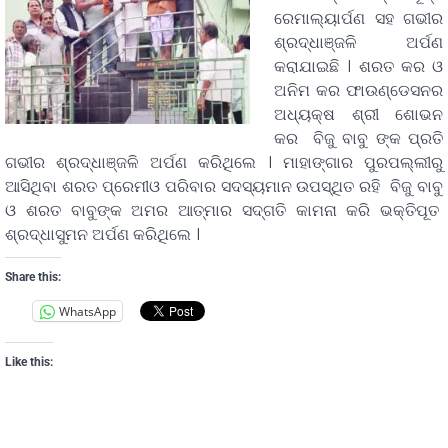
ରେମାଲ୍ୟାର୍ପଣ ସହ ଗଭୀର
ଶ୍ରଦ୍ଧାଞ୍ଜଳି ଅର୍ପଣ
କରାଯାଇଛି । ଶରତ କର ଓ
ଅନିମ କର ଫାଉଣ୍ଡେସନର
ଅଧ୍ୟକ୍ଷ ଶ୍ରୀ ଶୋଭନ
କର ବିଜୁ ବାବୁ ଙ୍କ ପ୍ରତି
ଗଭୀର ଶ୍ରଦ୍ଧାଞ୍ଜଳି ଅର୍ପଣ କରିଥିଲେ । ମାହାଙ୍ଗାର ପୁରପଲ୍ଲୀରୁ
ଆସିଥିବା ଶରତ ପ୍ରେମୀଓ ପରିବାର ସଦସ୍ୟମାନ ଉପସ୍ଥିତ ରହି ବିଜୁ ବାବୁ
ଓ ଶରତ ବାବୁଙ୍କ ଅମର ଆତ୍ମାର ସଦ୍ଗତି କାମନା କରି ଭକ୍ତିପୂତ
ଶ୍ରଦ୍ଧାସୁମନ ଅର୍ପଣ କରିଥିଲେ ।
Share this:
WhatsApp
Like this: