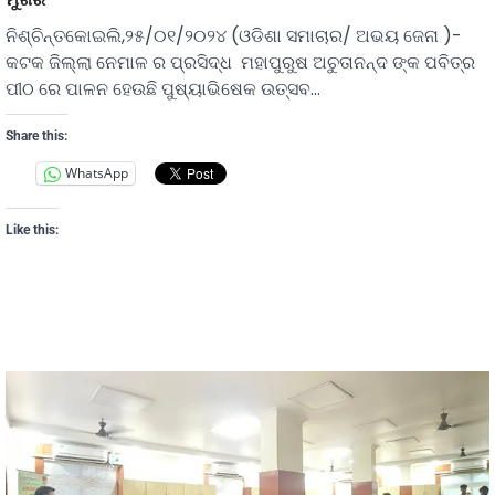
ନିଶ୍ଚିନ୍ତକୋଇଲି,୨୫/୦୧/୨୦୨୪ (ଓଡିଶା ସମାଚାର/ ଅଭୟ ଜେନା )-
କଟକ ଜିଲ୍ଲା ନେମାଳ ର ପ୍ରସିଦ୍ଧ ମହାପୁରୁଷ ଅଚୁତାନନ୍ଦ ଙ୍କ ପବିତ୍ର
ପୀଠ ରେ ପାଳନ ହେଉଛି ପୁଷ୍ୟାଭିଷେକ ଉତ୍ସବ…
Share this:
WhatsApp
Like this: