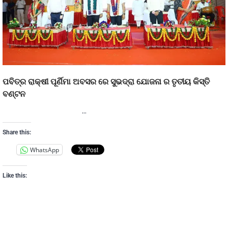
ପବିତ୍ର ରାକ୍ଷୀ ପୂର୍ଣିମା ଅବସର ରେ ସୁଭଦ୍ରା ଯୋଜନା ର ତୃତୀୟ କିସ୍ତି
ବଣ୍ଟନ
…
Share this:
WhatsApp
Like this: