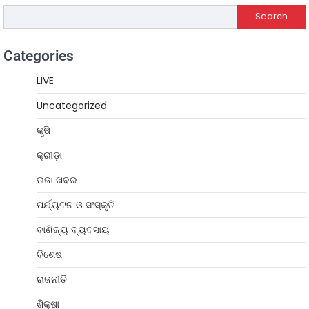
Search
Categories
LIVE
Uncategorized
କୃଷି
କ୍ରୀଡ଼ା
ତାଜା ଖବର
ପର୍ଯ୍ୟଟନ ଓ ସଂସ୍କୃତି
ବାଣିଜ୍ୟ ବ୍ୟବସାୟ
ବିଶେଷ
ରାଜନୀତି
ଶିକ୍ଷା