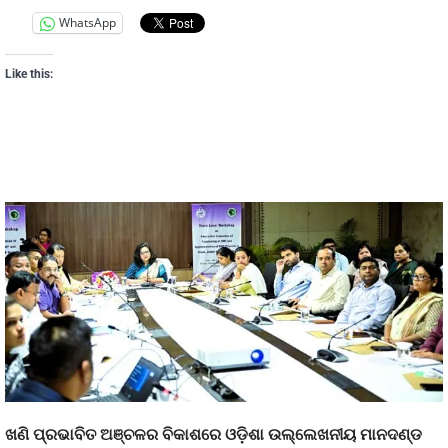
WhatsApp
Like this:
ଖଣି ପ୍ରଭାବିତ ଅଞ୍ଚଳର ବିକାଶରେ ଓଡ଼ିଶା ଉଲ୍ଲେଖନୀୟ ମାନଦଣ୍ଡ