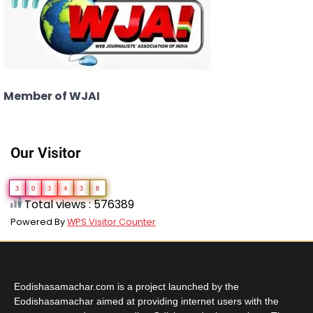
Member of WJAI
Our Visitor
3
0
3
4
3
8
Total views : 576389
Powered By
WPS Visitor Counter
Eodishasamachar.com is a project launched by the
Eodishasamachar aimed at providing internet users with the