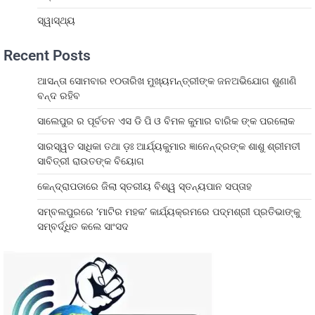
ସ୍ୱାସ୍ଥ୍ୟ
Recent Posts
ଆସନ୍ତା ସୋମବାର ୧୦ତାରିଖ ମୁଖ୍ୟମନ୍ତ୍ରୀଙ୍କ ଜନଅଭିଯୋଗ ଶୁଣାଣି
ବନ୍ଦ ରହିବ
ସାଲେପୁର ର ପୂର୍ବତନ ଏସ ଡି ପି ଓ ବିମଳ କୁମାର ବାରିକ ଙ୍କ ପରଲୋକ
ସାରସ୍ୱତ ସାଧିକା ତଥା ଡ଼ଃ ଆର୍ଯ୍ୟକୁମାର ଜ୍ଞାନେନ୍ଦ୍ରଙ୍କ ଶାଶୁ ଶ୍ରୀମତୀ
ସାବିତ୍ରୀ ରାଉତଙ୍କ ବିୟୋଗ
କେନ୍ଦ୍ରାପଡାରେ ଜିଲା ସ୍ତରୀୟ ବିଶ୍ୱ ସ୍ତନ୍ୟପାନ ସପ୍ତାହ
ସମ୍ବଲପୁରରେ ‘ମାଟିର ମହକ’ କାର୍ଯ୍ୟକ୍ରମରେ ପଦ୍ମଶ୍ରୀ ପ୍ରତିଭାଙ୍କୁ
ସମ୍ବର୍ଦ୍ଧିତ କଲେ ସାଂସଦ