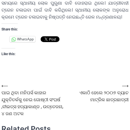
ସମୟରେ ସ୍ଥାନୀୟ ଲୋକ ପୁରୁଣା ଦାବି ଦୋହରାଇ ଥିଲେ। ଯାତ୍ରୀବାହୀ
ଟ୍ରେନ ଚଳାଇବା ପାଇଁ ଦାବି କରିଥିଲେ। ସ୍ଥାନୀୟ ଲୋକଙ୍କ ଅନୁରୋଧ
କ୍ରମେ ଟ୍ରେନ ଚଳାଇବାକୁ ନିଷ୍ପତ୍ତି ନେଇଛନ୍ତି ରେଳ ମନ୍ତ୍ରଣାଳୟ।
Share this:
WhatsApp
Like this:
⟵
⟶
ପାଇ ଥିବା ମନିପର୍ସ କାହାର
ଏକାଠି ହେଲେ ୨୦୦୭ ବ୍ୟାଚ
ଯୁକ୍ତିତର୍କକୁ ନେଇ ଗୋଷ୍ଠୀ ସଂଘର୍ଷ
ମାଟ୍ରିକ ଛାତ୍ରଛାତ୍ରୀ
,ବୀଭତ୍ସ ହତ୍ୟାକାଣ୍ଡ , ଉତ୍ତେଜନା,
୪ ଜଣ ଅଟକ
Related Posts