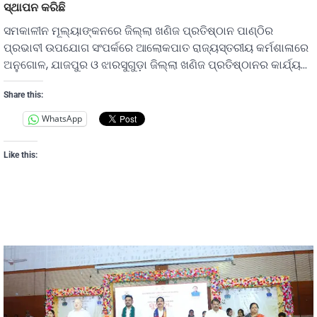
ସ୍ଥାପନ କରିଛି
ସମକାଳୀନ ମୂଲ୍ୟାଙ୍କନରେ ଜିଲ୍ଲା ଖଣିଜ ପ୍ରତିଷ୍ଠାନ ପାଣ୍ଠିର
ପ୍ରଭାବୀ ଉପଯୋଗ ସଂପର୍କରେ ଆଲୋକପାତ ରାଜ୍ୟସ୍ତରୀୟ କର୍ମଶାଳାରେ
ଅନୁଗୋଳ, ଯାଜପୁର ଓ ଝାରସୁଗୁଡ଼ା ଜିଲ୍ଲା ଖଣିଜ ପ୍ରତିଷ୍ଠାନର କାର୍ଯ୍ୟ…
Share this:
WhatsApp
Like this: