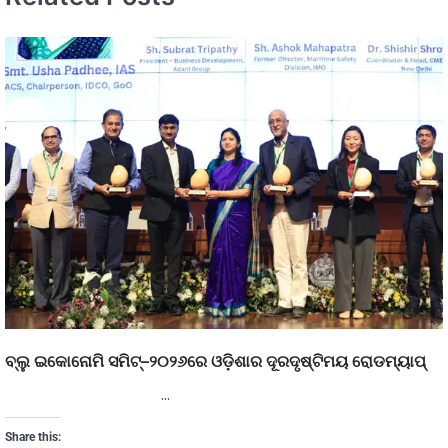
ବ୍ଲୁ ଇକୋନୋମି ସମିଟ୍–୨୦୨୬ରେ ଓଡ଼ିଶାର ଦୂରଦୃଷ୍ଟିମୟ ରୋଡମ୍ୟାପ୍
…
Share this: