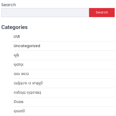
Search
Search
Categories
LIVE
Uncategorized
କୃଷି
କ୍ରୀଡ଼ା
ତାଜା ଖବର
ପର୍ଯ୍ୟଟନ ଓ ସଂସ୍କୃତି
ବାଣିଜ୍ୟ ବ୍ୟବସାୟ
ବିଶେଷ
ରାଜନୀତି