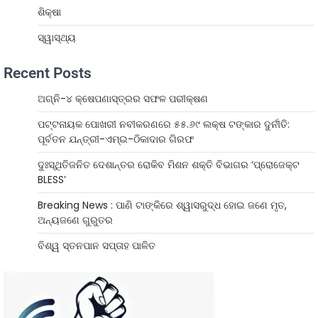
ଶିକ୍ଷା
ସ୍ୱାସ୍ଥ୍ୟ
Recent Posts
ଅଗ୍ନି-୪ କ୍ଷେପଣାସ୍ତ୍ରର ସଫଳ ପରୀକ୍ଷଣ
ପଟ୍ଟନାୟକ ପୋଖରୀ ନବୀକରଣରେ ୫୫.୬୯ ଲକ୍ଷ ଟଙ୍କାର ଦୁର୍ନୀତି:
ପୂର୍ବତନ ଯନ୍ତ୍ରୀ-ଏମ୍‌ଇ-ଠିକାଦାର ଗିରଫ
ଦୁଃସ୍ଥିତିଜନିତ ଦେଶାନ୍ତର ରୋକିବ ମିଶନ ଶକ୍ତି ବିଭାଗର ‘ପ୍ରୋଜେକ୍ଟ
BLESS’
Breaking News : ପାଣି ଟାଙ୍କିରେ ଶ୍ୱାସରୁଦ୍ଧ ହୋଇ ଜଣେ ମୃତ,
ଅନ୍ୟଜଣେ ଗୁରୁତର
ବିଶ୍ୱ ସ୍ତନପାନ ସପ୍ତାହ ପାଳିତ