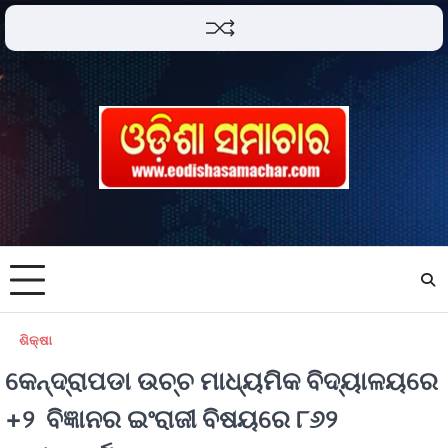
ଶିକ୍ଷା
କେନ୍ଦ୍ରାପଡା ଉଚ୍ଚ ମାଧ୍ୟମିକ ବିଦ୍ୟାଳୟରେ
+୨ ବିଜ୍ଞାନର ଇଂରାଜୀ ବିଷୟରେ ୮୬୨