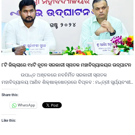
୮ଟି ଜିଲ୍ଲାରେ ୧୪ଟି ନୂତନ ସରକାରୀ ସ୍ନାତକ ମହାବିଦ୍ୟାଳୟର ଉଦ୍‌ଘାଟନ
ଉପାନ୍ତ ଅଞ୍ଚଳରେ ନବନିର୍ମିତ ସରକାରୀ ସ୍ନାତକ
ମହାବିଦ୍ୟାଳୟ ଆଣିବ ଶିକ୍ଷାକ୍ଷେତ୍ରରେ ବିପ୍ଳବ : ମନ୍ତ୍ରୀ ସୂର୍ଯ୍ୟବଂଶୀ…
Share this:
WhatsApp
Like this: