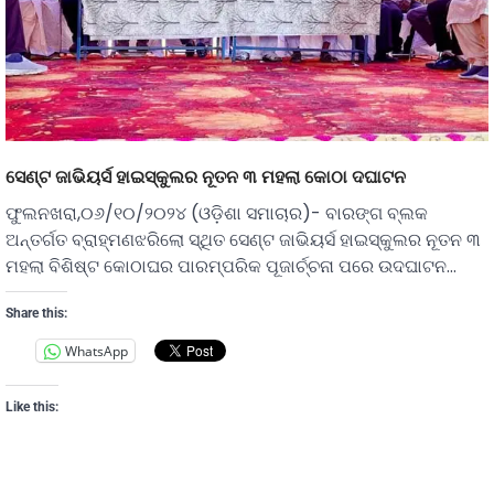
ସେଣ୍ଟ ଜାଭିୟର୍ସ ହାଇସ୍କୁଲର ନୂତନ ୩ ମହଲା କୋଠା ଦଘାଟନ
ଫୁଲନଖରା,୦୬/୧୦/୨୦୨୪ (ଓଡ଼ିଶା ସମାଚାର)- ବାରଙ୍ଗ ବ୍ଲକ
ଅନ୍ତର୍ଗତ ବ୍ରାହ୍ମଣଝରିଲୋ ସ୍ଥିତ ସେଣ୍ଟ ଜାଭିୟର୍ସ ହାଇସ୍କୁଲର ନୂତନ ୩
ମହଲା ବିଶିଷ୍ଟ କୋଠାଘର ପାରମ୍ପରିକ ପୂଜାର୍ଚ୍ଚନା ପରେ ଉଦଘାଟନ…
Share this:
WhatsApp
Like this: