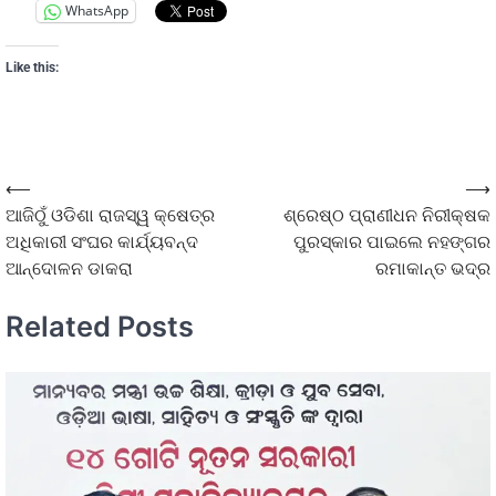
WhatsApp
Like this:
⟵
⟶
ଆଜିଠୁଁ ଓଡିଶା ରାଜସ୍ୱ କ୍ଷେତ୍ର
ଶ୍ରେଷ୍ଠ ପ୍ରାଣୀଧନ ନିରୀକ୍ଷକ
ଅଧିକାରୀ ସଂଘର କାର୍ଯ୍ୟବନ୍ଦ
ପୁରସ୍କାର ପାଇଲେ ନହଙ୍ଗର
ଆନ୍ଦୋଳନ ଡାକରା
ରମାକାନ୍ତ ଭଦ୍ର
Related Posts