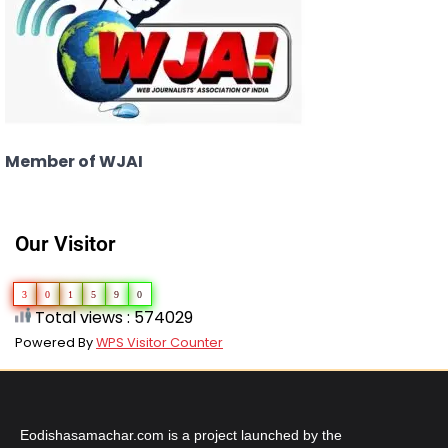
Member of WJAI
Our Visitor
3
0
1
5
9
0
Total views : 574029
Powered By
WPS Visitor Counter
Eodishasamachar.com is a project launched by the