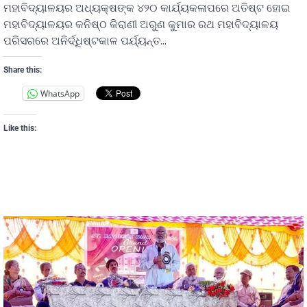
ମହାବିଦ୍ୟାଳୟର ଅଧ୍ୟକ୍ଷଙ୍କ ୪୨୦ କାର୍ଯ୍ୟକଳାପରେ ଅତିଷ୍ଟ ହୋଇ
ମହାବିଦ୍ୟାଳୟର କନିଷ୍ଠ କିରାଣୀ ଅରୁଣ କୁମାର ରଥ ମହାବିଦ୍ୟାଳୟ
ପରିସରରେ ଅନିର୍ଦ୍ଧିଷ୍ଟକାଳ ପର୍ଯ୍ୟନ୍ତ…
Share this:
WhatsApp
Like this: