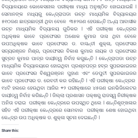
ବିଦ୍ୟାଳୟରେ ଭୋକେସନାଲ ପରୀକ୍ଷା ମଧ୍ୟ ଅନୁଷ୍ଠିତ ହୋଇଯାଇଛି ।
ସେମାନଙ୍କ ମଧ୍ୟରୁ କେନ୍ଦ୍ରାପଡା ଉଚ୍ଚ ମାଧ୍ୟମିକ ବିଦ୍ୟାଳୟର
୫୧୦ଜଣ ଛାତ୍ରଛାତ୍ରୀ ଥିବା ବେଳେ ୩୫୨ଜଣ ହେଉଛନ୍ତି ଅନ୍ୟ ଆବାସୀକ
ଉଚ୍ଚ ମାଧ୍ୟମିକ ବିଦ୍ୟାଳୟ ଗୁଡିକର । ଏହି ପରୀକ୍ଷା କେନ୍ଦ୍ରର
ଅଧିକ୍ଷକ ଭାବେ ପ୍ରଫେସର ଅଶୋକ କୁମାର ଦାସ ଥିବା ବେଳେ
ଉପଅଧିକ୍ଷକ ଭାବେ ପ୍ରଫେସର ଡ. ବାସନ୍ତୀ ଶୁକ୍ଳା, ପ୍ରଫେସର
ସତ୍ୟରଞ୍ଜନ ମିଶ୍ର, ପ୍ରଫେସର ବିକାଶ କୁମାର ନାୟକ ଓ ପ୍ରଫେସର
ସୁବ୍ରତ କୁମାର ପାତ୍ର ଦାୟୀତ୍ୱ ନିର୍ବାହ କରୁଛନ୍ତି । କେନ୍ଦ୍ରାପଡା ଉଚ୍ଚ
ମାଧ୍ୟମିକ ବିଦ୍ୟାଳୟରେ ହୋଇଥିବା ପ୍ରଶ୍ନପତ୍ର ହବ୍ର ସୁପରଭାଇଜର
ଭାବେ ପ୍ରଫେସର ବିଶ୍ୱରଞ୍ଜନ ପୁହାଣ ଏବଂ ଡେପୁଟୀ ସୁପରଭାଇଜର
ଭାବେ ପ୍ରଫେସର ଡ. ରେବତୀ କର ରହିଛନ୍ତି । ଏହି ପରୀକ୍ଷା କେନ୍ଦ୍ରର
୧୪ଟି ହଲରେ ହେଉଥିବା ଆଜିର +୨ ପରୀକ୍ଷାରେ ୪୫ଜଣ ଇନଭିଜିଲେଟର
ଦାୟୀତ୍ୱ ନିର୍ବାହ କରିଛନ୍ତି । ଜିଲ୍ଲା ପ୍ରଶାସନ ପକ୍ଷରୁ ରାଜସ୍ୱ ନିରୀକ୍ଷକ
ଅନିତା ତରାଇ ପରୀକ୍ଷା କେନ୍ଦ୍ରରେ ଉପସ୍ଥିତ ଥିଲେ । ଶାନ୍ତିଶୃଙ୍ଖଳାର
ସହିତ ଏହି ପରୀକ୍ଷା କେନ୍ଦ୍ରରେ ସୋମବାର ପରୀକ୍ଷା ଶେଷ ହୋଇଥିବା
କେନ୍ଦ୍ର ଉପ ଅଧିକ୍ଷକ ଡ. ଶୁକ୍ଳା ସୂଚନା ଦେଇଛନ୍ତି ।
Share this: