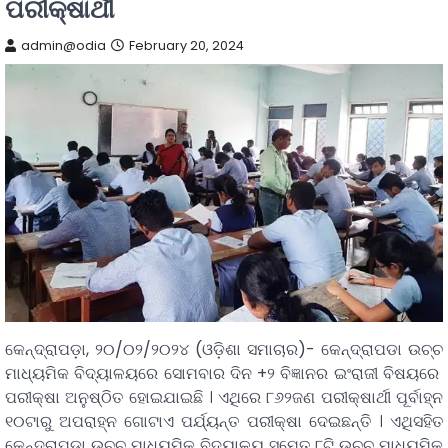
ପରୀକ୍ଷାର୍ଥୀ
admin@odia
February 20, 2024
କେନ୍ଦ୍ରାପଡ଼ା, ୨୦/୦୨/୨୦୨୪ (ଓଡ଼ିଶା ସମାଚାର)- କେନ୍ଦ୍ରାପଡା ଉଚ୍ଚ
ମାଧ୍ୟମିକ ବିଦ୍ୟାଳୟରେ ସୋମବାର ଦିନ +୨ ବିଜ୍ଞାନର ଇଂରାଜୀ ବିଷୟରେ
ପରୀକ୍ଷା ଅନୁଷ୍ଠିତ ହୋଇଯାଇଛି । ଏଥିରେ ୮୬୨ଜଣ ପରୀକ୍ଷାର୍ଥୀ ପୂର୍ବାହ୍ନ
୧୦ଟାରୁ ଅପରାହ୍ନ ଗୋଟାଏ ପର୍ଯ୍ୟନ୍ତ ପରୀକ୍ଷା ଦେଇଛନ୍ତି । ଏଥିସହିତ
କେନ୍ଦ୍ରାପଡା ଉଚ୍ଚ ମାଧ୍ୟମିକ ବିଦ୍ୟାଳୟ ସମେତ ୮ଟି ଉଚ୍ଚ ମାଧ୍ୟମିକ