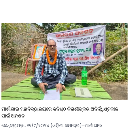
ମାର୍ଶାଘାଇ ମହାବିଦ୍ୟାଳୟରେ କନିଷ୍ଠ କିରାଣୀଙ୍କର ଅନିର୍ଦ୍ଧିଷ୍ଟକାଳ
ପାଇଁ ଅନଶନ
କେନ୍ଦ୍ରାପଡ଼ା, ୧୧/୯/୨୦୨୪ (ଓଡ଼ିଶା ସମାଚାର)-ମାର୍ଶାଘାଇ