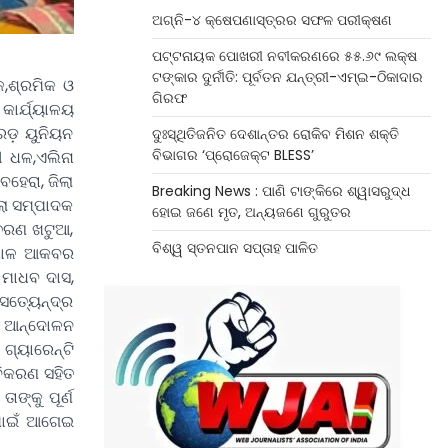
ଅଗ୍ନି-୪ କ୍ଷେପଣାସ୍ତ୍ରର ସଫଳ ପରୀକ୍ଷଣ
ପଟ୍ଟନାୟକ ପୋଖରୀ ନବୀକରଣରେ ୫୫.୬୯ ଲକ୍ଷ
ଟଙ୍କାର ଦୁର୍ନୀତି: ପୂର୍ବତନ ଯନ୍ତ୍ରୀ-ଏମ୍‌ଇ-ଠିକାଦାର
କ,ଶ୍ରମିକ ଓ
ଗିରଫ
କାର୍ଯ୍ୟାଳୟ
ରେଡ଼ ୟୁନିୟନ
ଦୁଃସ୍ଥିତିଜନିତ ଦେଶାନ୍ତର ରୋକିବ ମିଶନ ଶକ୍ତି
ବିଭାଗର ‘ପ୍ରୋଜେକ୍ଟ BLESS’
ୀ ଧଳ,ଏଲିନା
ହେରା, ଜିଲା
Breaking News : ପାଣି ଟାଙ୍କିରେ ଶ୍ୱାସରୁଦ୍ଧ
ଲା ସମ୍ପାଦକ
ହୋଇ ଜଣେ ମୃତ, ଅନ୍ୟଜଣେ ଗୁରୁତର
 ଚରଣ ଖଟୁଆ,
ବିଶ୍ୱ ସ୍ତନପାନ ସପ୍ତାହ ପାଳିତ
ଗରପାଳ ଆକବର
 ମାଧବ ଦାସ,
ସତ୍ୟେନ୍ଦ୍ର
ରେ ଆନ୍ଦୋଳନ
ଗ୍ୟାରେନ୍ଟି
ବିକରଣ ସହିତ
ଙ୍କୁ ପୂର୍ଣ
ାପାଇଁ ଆଗେଇ