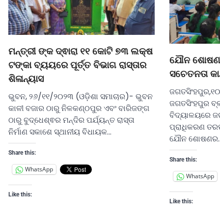
ମନ୍ତ୍ରୀ ଙ୍କ ଦ୍ଵାରା ୧୧ କୋଟି ୭୩ ଲକ୍ଷ
ଯୌନ ଶୋଷଣର
ଟଙ୍କା ବ୍ୟୟରେ ପୂର୍ତ୍ତ ବିଭାଗ ରାସ୍ତାର
ସଚେତନତା କାର
ଶିଳାନ୍ୟାସ
ଜଗତସିଂହପୁର,୧
ଭୁବନ, ୨୬/୧୧/୨୦୨୩ (ଓଡ଼ିଶା ସମାଚାର)- ଭୁବନ
ଜଗତସିଂହପୁର ବ୍
କାଳୀ ବଜାର ଠାରୁ ନିଳକଣ୍ଠପୁର ଏବଂ ବାରିଜଙ୍ଗ
ବିଦ୍ୟାଳୟରେ ଜଗ
ଠାରୁ ବୁଦ୍ଧେଶ୍ଵର ମନ୍ଦିର ପର୍ଯ୍ୟନ୍ତ ରାସ୍ତା
ପ୍ରାଧିକରଣ ତର
ନିର୍ମାଣ ସକାଶେ ସ୍ଥାନୀୟ ବିଧାୟକ…
ଯୌନ ଶୋଷଣର
Share this:
Share this:
WhatsApp
WhatsApp
Like this:
Like this: