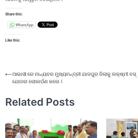
Share this:
WhatsApp
Like this:
⟵
ଆଭାସୀ ରେ ମାନ୍ୟବର ମୁଖ୍ୟମନ୍ତ୍ରୀ ଯାଜପୁର ଜିଲାକୁ ଲକ୍ଷ୍ମୀ ବସ୍
ଯୋଜନା ଲୋକାର୍ପଣ କଲେ ।
Related Posts