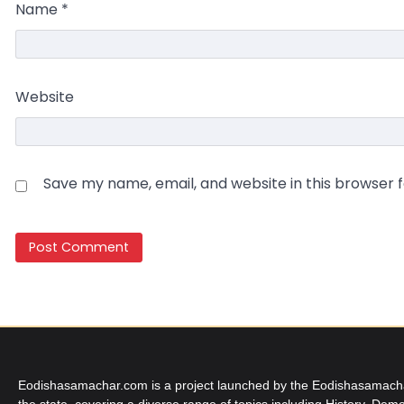
Name
*
Website
Save my name, email, and website in this browser 
Eodishasamachar.com is a project launched by the Eodishasamachar 
the state, covering a diverse range of topics including History, Demo