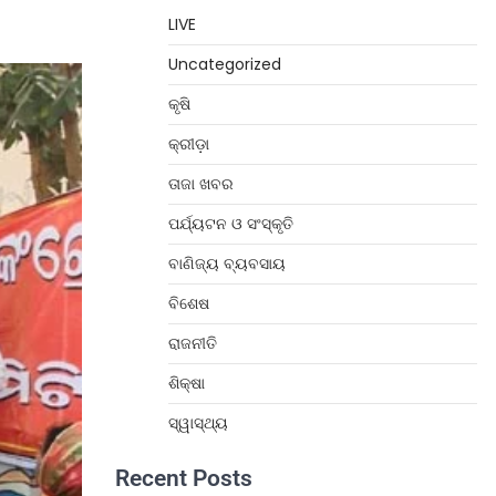
LIVE
Uncategorized
କୃଷି
କ୍ରୀଡ଼ା
ତାଜା ଖବର
ପର୍ଯ୍ୟଟନ ଓ ସଂସ୍କୃତି
ବାଣିଜ୍ୟ ବ୍ୟବସାୟ
ବିଶେଷ
ରାଜନୀତି
ଶିକ୍ଷା
ସ୍ୱାସ୍ଥ୍ୟ
Recent Posts