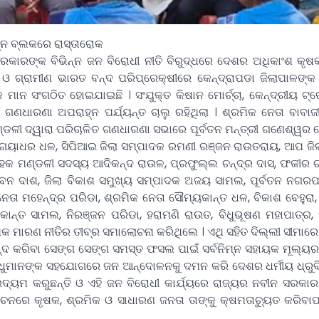
ନ୍ନ ବ୍ଲକରେ ରାସ୍ତାରୋକ
ରକାରଙ୍କ ବିଭିନ୍ନ ଜନ ବିରୋଧୀ ନୀତି ବିରୁଦ୍ଧରେ ଦେଶର ଅଧିକାଂଶ କୃଷ
ଓ ଗ୍ରାମୀଣ ଭାରତ ବନ୍ଦ ପରିପ୍ରେକ୍ଷୀରେ କେନ୍ଦ୍ରାପଡା ଜିଲାପାଳଙ୍କ 
 ମାନ ସଂଗଠିତ ହୋଇଯାଇଛି । ସଂଯୁକ୍ତ କିଷାନ ମୋର୍ଚ୍ଚା, କେନ୍ଦ୍ରୀୟ ଟ୍
ଣଧାରଣା ଅପରାହ୍ନ ପର୍ଯ୍ୟନ୍ତ ଚାଲୁ ରହିଥିଲା । ଶ୍ରମିକ ନେତା ବାବାଜ
ଡଳୀ ଦ୍ୱାରା ପରିଚାଳିତ ଗଣଧାରଣା ସଭାରେ ପୂର୍ବତନ ମନ୍ତ୍ରୀ ଗଣେଶ୍ୱର ବେ
 ଗୟାଧର ଧଳ, ସିପିଆଇ ଜିଲା ସମ୍ପାଦକ ରମଣୀ ରଞ୍ଜନ ରାଉତରାୟ, ଆପ ଜି
 ଆବାହକ ମଣ୍ଡଳୀ ସଦସ୍ୟ ଆଦିକନ୍ଦ ରାଉଳ, ପ୍ରଫୁଲ୍ଲ ଚନ୍ଦ୍ର ଦାସ, ଫକୀର
ଜଗତଜୀବନ ଦାଶ, ଜିଲା ବିକାଶ ସମୁଖ୍ୟ ସମ୍ପାଦକ ଅଜୟ ସାମଲ, ପୂର୍ବତନ ନ
ତା ମହେନ୍ଦ୍ର ପରିଡା, ଶ୍ରମିକ ନେତା ସୌମ୍ୟକାନ୍ତ ଧଳ, ବିକାଶ ବେହୁରା,
ତିକାନ୍ତ ସାମଲ, ନିରଞ୍ଜନ ପରିଡା, ହରାମଣି ରାଉତ, ବିଧୁଭୂଷଣ ମହାପାତ୍ର, 
ିକ ମାରଣ ନୀତିର ତୀବ୍ର ସମାଲୋଚନା କରିଥିଲେ । ଏଥି ସହିତ ଦିଲ୍ଲୀ ସୀମା
 କରିବା ସେଙ୍ଗ ସେଙ୍ଗ ସମସ୍ତ ଫସଲ ପାଇଁ ସର୍ବନିମ୍ନ ସହାୟକ ମୂଲ୍ୟର 
ବନ୍ଧୁମାନଙ୍କ ସହଯୋଗରେ ଜନ ଆନ୍ଦୋଳନକୁ ଦମନ କରି ଦେଶର ଧର୍ମୀୟ ଧ୍ରୁ
ଉଦ୍ୟମ କରୁଛନ୍ତି ଓ ଏହି ଜନ ବିରୋଧୀ କାର୍ଯ୍ୟରେ ରାଜ୍ୟର ନବୀନ ସରକାର ତା
୍ବାଚନରେ କୃଷକ, ଶ୍ରମିକ ଓ ସାଧାରଣ ଜନତା ତାଙ୍କୁ କ୍ଷମତାଚ୍ୟୁତ କରିବ