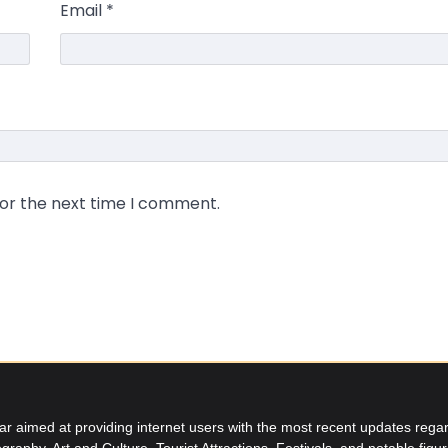
Email
*
for the next time I comment.
aimed at providing internet users with the most recent updates regard
graphy, Art and Culture, Tourist Attractions, Festivals, and notable figu