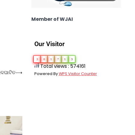
Member of WJAI
Our Visitor
3
0
1
7
1
3
Total views : 574161
ଉଦଘାଟିତ
⟶
Powered By
WPS Visitor Counter