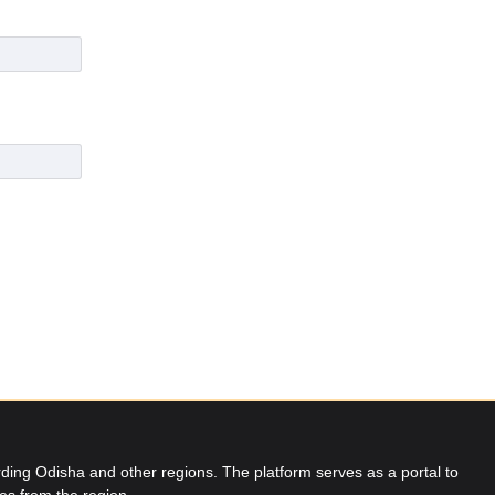
ing Odisha and other regions. The platform serves as a portal to
res from the region.