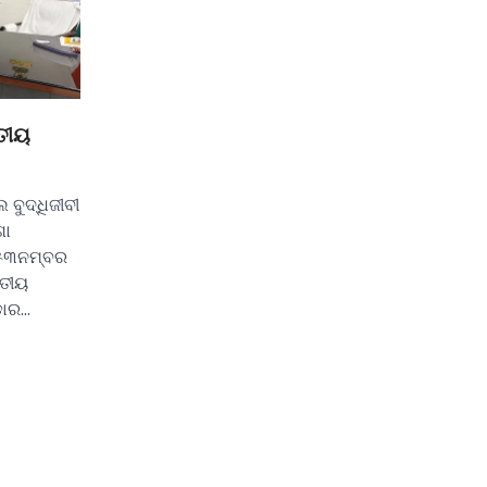
ତୀୟ
 ବୁଦ୍ଧିଜୀବୀ
ଶା
 ୫୩ନମ୍ବର
ିତୀୟ
ଡାର…