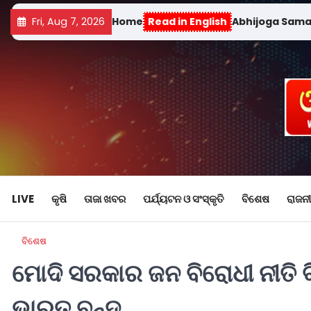
Fri, Aug 7, 2026
Home
Read in English
Abhijoga Sam
LIVE
କୃଷି
ତାଜା ଖବର
ପର୍ଯ୍ୟଟନ ଓ ସଂସ୍କୃତି
ବିଶେଷ
ରାଜନୀ
ବିଶେଷ
ମୋଦି ସରକାର ଜନ ବିରୋଧୀ ନୀତି ବ
ଭାରତ ବନ୍ଦ୍