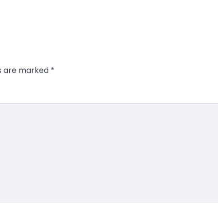
ds are marked
*