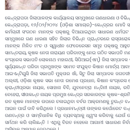
କେନ୍ଦ୍ରାପଡା ଜିଲାପାଳଙ୍କ କାର୍ଯ୍ୟାଳୟ ସମ୍ମୁଖରେ ଗଣଧାରଣା ଓ ବିଭି
କେନ୍ଦ୍ରାପଡ଼ା, ୧୬/୦୨/୨୦୨୪ (ଓଡ଼ିଶା ସମାଚାର)-କେନ୍ଦ୍ରର ମୋଦି ସ
କର୍ମଚାରୀ ସଂଗଠନ ମାନଙ୍କ ପକ୍ଷରୁ ଦିଆଯାଇଥିବା ସାଧାରଣ ଧର୍ମଘଟ 
ସମ୍ମୁଖରେ ଗଣ ଧାରଣା ସହିତ ଜିଲାର ବିଭିନ୍ନ ପ୍ରାନ୍ତରରେ ରାସ୍ତାରୋକ
ମାନଙ୍କ ମିଳିତ ମଂଚ ଓ ସ୍ୱାଧୀନ ଫେଡେରେସନ ସମୂହ ପକ୍ଷରୁ ଆହୁତ ଗ
ସାମନ୍ତରାୟ, କୃଷକ ନେତା ନାରାୟଣ ପରିଡାଙ୍କୁ ନେଇ ଗଠିତ ସଭାପତି ମଣ୍
କଂଗ୍ରେସ ସଭାପତି ଲୋକନାଥ ମହାରଥୀ, ସିପିଆଇ(ଏମ୍) ଜିଲା ସମ୍ପାଦକ
ସୂର୍ଯ୍ୟକାନ୍ତ ପରିଡା ପ୍ରମୁଖଙ୍କ ସମେତ ସଂଯୁକ୍ତ କିଷାନ ମୋର୍ଚ୍ଚା
ଆଇଏନ୍ଟିୟୁସି ଜିଲା ସଭାପତି ମୁକ୍ତାର ଖାଁ, ସିଟୁ ଜିଲା ସମ୍ପାଦକ 
ଅଲ୍ଲୀ, ଓଡ଼ିଶା କୃଷକ ସଭା ନେତା ରମେଶ ପ୍ରଧାନ, କିଷାନ କଂଗ୍ରେସ ନେ
କ୍ରାନ୍ତୀପ୍ରଭା ନାୟକ, ସୋହାନା ବିବି, ଯୁବନେତ୍ରା ନନ୍ଦିନୀ ନାୟକ, ର
ବେହେରା, ସୀତାକାନ୍ତ ନାୟକ ପ୍ରମୁଖ କେନ୍ଦ୍ର ସରକାରଙ୍କ କୃଷକ-ଶ୍ରମ
ରତ କୃଷକ ମାନଙ୍କ ଉପରେ ଚଳାଇଥିବା ବର୍ବର ଆକ୍ରମଣକୁ ତୁରନ୍ତ ବନ୍ଦ
ଆଇନ ପାଇଁ ଦାବି କରିଥିଲେ । ପ୍ରଧାନମନ୍ତ୍ରୀ ତାଙ୍କର କର୍ପୋରେଟ 
ଗଣତନ୍ତ୍ର ଓ ସାମ୍ବିଧାନିକ ବିଧି ବ୍ୟବସ୍ଥାକୁ ଧ୍ୱଂସ କରିବାକୁ ଯେଉଁ 
ସର୍ମଥନ କରି ଚାଲିଛନ୍ତି । ଏଥିରୁ ବିରତ ନହେଲେ ଆଗାମୀ ସାଧାରଣ ନିର
ଆସିବାକୁ ଆହ୍ୱାନ ଦେଇଥିଲେ ।