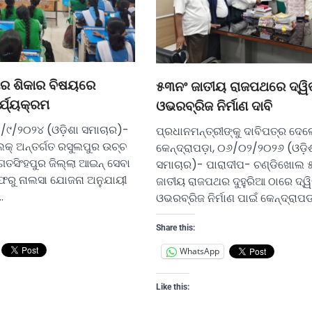
 ଶିକାର ବିଷୟରେ
୫୩ନଂ ଜାତୀୟ ରାଜପଥରେ ଦ୍ୱି
୍ଯ୍ୟକ୍ରମ
ଓଭରବ୍ରିଜ ନିର୍ମାଣ ଦାବି
୦/୯/୨୦୨୪ (ଓଡ଼ିଶା ସମାଚାର)-
ପ୍ରଧାନମନ୍ତ୍ରୀଙ୍କୁ ଦାବିପତ୍ର ଦେଲେ
ଲକ୍ ଅନ୍ତର୍ଗତ ରସୁଲପୁର ଉଚ୍ଚ
କେନ୍ଦ୍ରାପଡ଼ା, ୦୬/୦୨/୨୦୨୬ (ଓଡ଼ି
ତସିଂହପୁର ଜିଲ୍ଲା ଆଇନ୍ ସେବା
ସମାଚାର)- ପାରାଦୀପ- ଚଣ୍ଡିଖୋଲ
ଫରୁ ନାଲସା ଯୋଜନା ଅନୁଯାୟୀ
ଜାତୀୟ ରାଜପଥର ଦୁହୁରିଆ ଠାରେ ଦ୍ୱ
…
ଓଭରବ୍ରିଜ ନିର୍ମାଣ ପାଇଁ କେନ୍ଦ୍ରାପ
Share this:
WhatsApp
Like this: