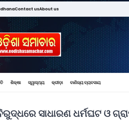
adhana
Contact us
About us
ତି
ଶିକ୍ଷା
ସ୍ୱାସ୍ଥ୍ୟ
କ୍ରୀଡ଼ା
ବାଣିଜ୍ୟ ବ୍ୟବସାୟ
ିରୁଦ୍ଧରେ ସାଧାରଣ ଧର୍ମଘଟ ଓ ଗ୍ର