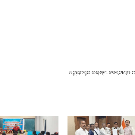
ଅଚ୍ୟୁତପୁର ଲକ୍ଷ୍ମୀ ବସଷ୍ଟାଣ୍ଡ 