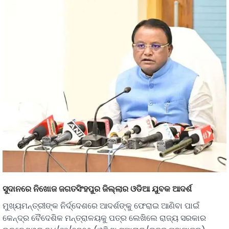
ସୁଦାନରେ ନିଖୋଜ ଜଗତସିଂହପୁର ଜିଲ୍ଲାର ଓଡିଆ ଯୁବକ ଆଦର୍ଶ
ମୁଖ୍ୟମନ୍ତ୍ରୀଙ୍କ ନିର୍ଦ୍ଦେଶରେ ଆଦର୍ଶଙ୍କୁ ଫେରାଇ ଆଣିବା ପାଇଁ
କେନ୍ଦ୍ର ବୈଦେଶିକ ମନ୍ତ୍ରାଳୟକୁ ପତ୍ର ଲେଖିଲେ ରାଜ୍ୟ ସରକାର