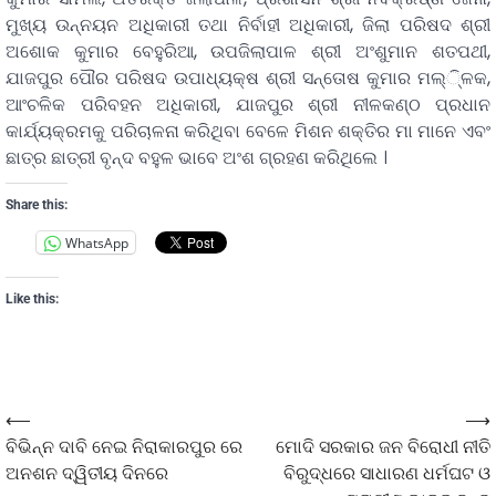
ମୁଖ୍ୟ ଉନ୍ନୟନ ଅଧିକାରୀ ତଥା ନିର୍ବାହୀ ଅଧିକାରୀ, ଜିଲା ପରିଷଦ ଶ୍ରୀ
ଅଶୋକ କୁମାର ବେହୁରିଆ, ଉପଜିଲାପାଳ ଶ୍ରୀ ଅଂଶୁମାନ ଶତପଥୀ,
ଯାଜପୁର ପୌର ପରିଷଦ ଉପାଧ୍ୟକ୍ଷ ଶ୍ରୀ ସନ୍ତୋଷ କୁମାର ମଲ୍ି୍ଳକ,
ଆଂଚଳିକ ପରିବହନ ଅଧିକାରୀ, ଯାଜପୁର ଶ୍ରୀ ନୀଳକଣ୍ଠ ପ୍ରଧାନ
କାର୍ଯ୍ୟକ୍ରମକୁ ପରିଚାଳନା କରିଥିବା ବେଳେ ମିଶନ ଶକ୍ତିର ମା ମାନେ ଏବଂ
ଛାତ୍ର ଛାତ୍ରୀ ବୃନ୍ଦ ବହୁଳ ଭାବେ ଅଂଶ ଗ୍ରହଣ କରିଥିଲେ ।
Share this:
WhatsApp
Like this:
⟵
⟶
ବିଭିନ୍ନ ଦାବି ନେଇ ନିରାକାରପୁର ରେ
ମୋଦି ସରକାର ଜନ ବିରୋଧୀ ନୀତି
ଅନଶନ ଦ୍ୱିତୀୟ ଦିନରେ
ବିରୁଦ୍ଧରେ ସାଧାରଣ ଧର୍ମଘଟ ଓ