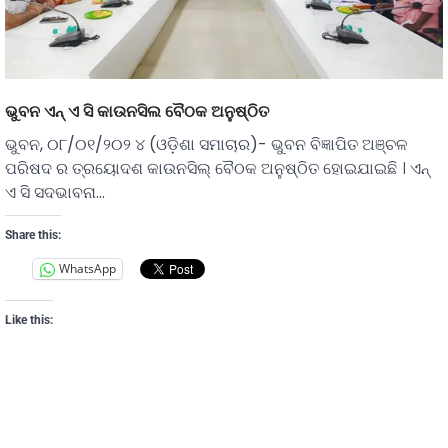
ଭୁବନ ଏନ୍ ଏ ସି କାଉନସିଲ ବୈଠକ ଅନୁଷ୍ଠିତ
ଭୁବନ, ୦୮/୦୧/୨୦୨ ୪ (ଓଡ଼ିଶା ସମାଚାର)- ଭୁବନ ବିଜ୍ଞାପିତ ଅଞ୍ଚଳ
ପରିଷଦ ର ତ୍ରୟୋଦଶ କାଉନସିଲ୍ ବୈଠକ ଅନୁଷ୍ଠିତ ହୋଇଯାଇଛି । ଏନ୍
ଏ ସି ସଦଭାବନା…
Share this:
WhatsApp
Like this: