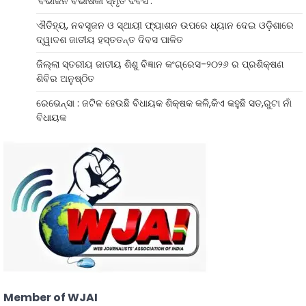
‘ବିଭାଜନ ବିଭୀଷିକା ସ୍ମୃତି ଦିବସ’:
ଐତିହ୍ୟ, ନବସୃଜନ ଓ ସ୍ଥାୟୀ ଫ୍ୟାଶନ ଉପରେ ଧ୍ୟାନ ଦେଇ ଓଡ଼ିଶାରେ
ଦ୍ୱାଦଶ ଜାତୀୟ ହସ୍ତତନ୍ତ ଦିବସ ପାଳିତ
ଜିଲ୍ଲା ସ୍ତରୀୟ ଜାତୀୟ ଶିଶୁ ବିଜ୍ଞାନ କଂଗ୍ରେସ-୨୦୨୬ ର ପ୍ରଶିକ୍ଷଣ
ଶିବିର ଅନୁଷ୍ଠିତ
ରେଭେନ୍ସା : ଜଟିଳ ହେଉଛି ବିଧାୟକ ଶିକ୍ଷକ କଳି,କିଏ କହୁଛି ସତ,ରୁଟା ନାଁ
ବିଧାୟକ
Member of WJAI