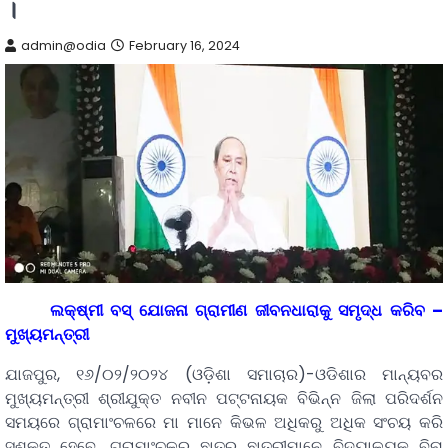
।
admin@odia
February 16, 2024
ଲକ୍ଷ୍ମୀ ବସ୍ ଯୋଜନା ଗ୍ରାମୀଣ ଜୀବନଧାରାକୁ ସମୃଦ୍ଧ କରିବ –
ମୁଖ୍ୟମନ୍ତ୍ରୀ
ଯାଜପୁର, ୧୬/୦୨/୨୦୨୪ (ଓଡ଼ିଶା ସମାଚାର)-ଓଡିଶାର ମାନ୍ୟବର
ମୁଖ୍ୟମନ୍ତ୍ରୀ ଶ୍ରୀଯୁକ୍ତ ନବୀନ ପଟ୍ଟନାୟକ ବିଭିନ୍ନ ଜିଲା ପରିଦର୍ଶନ
ସମୟରେ ଗ୍ରାମାଂଚଳରେ ମା ମାନେ କିଭଳ ଅଧିକରୁ ଅଧିକ ସଂଚୟ କରି
ସଶକ୍ତ ହେବେ, ଗ୍ରାମାଂଚଳର ଛାତ୍ର ଛାତ୍ରୀମାନେ ବିଦ୍ୟାଳୟକୁ ବିନା