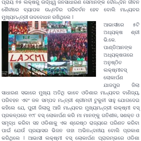
ପ୍ରାୟ ୭୫ ଲକ୍ଷରୁ ଉର୍ଦ୍ଧ୍ୱ ଜନସାଧାରଣ ସେମାନଙ୍କ ଦୈନନ୍ଦିନ ଜୀବନ
ଶୈଳୀରେ ବ୍ୟାପକ ଉନ୍ନତିର ପରିବର୍ତନ ହେବ ବୋଲି ମାନ୍ୟବର
ମୁଖ୍ୟମନ୍ତ୍ରୀ ଉଦବୋଧନ ରଖିଥିଲେ ।
ଆଭାସୀରେ ୫ଟି
ଅଧ୍ୟକ୍ଷ ଶ୍ରୀ
ଭି.କେ.
ପାଣ୍ଡିଆନଙ୍କ
ଅଧ୍ୟକ୍ଷତାରେ
ଅନୁଷ୍ଠିତ
ଲକ୍ଷ୍ମୀବସ୍
ଲୋକାର୍ପଣ
ଯାଜପୁର ଜିଲା
ସାଧାରଣ ସଭାରେ ମୁଖ୍ୟ ଅତିଥି ଭାବେ ଓଡିଶାର ମାନ୍ୟବର ବାଣିଜ୍ୟ,
ପରିବହନ ଏବଂ ଜଳ ସମ୍ପଦ ମନ୍ତ୍ରୀ ଶ୍ରୀମତୀ ଟୁକୁନୀ ସାହୁ ଯୋଗଦେଇ
କହିଲେ ଯେ, ପୁରୀ ଜିଲାରୁ ଆଜି ମାନ୍ୟବର ମୁଖ୍ୟମନ୍ତ୍ରୀ ଲକ୍ଷ୍ମୀ ବସ୍
ପ୍ରକଳ୍ପରେ ୧୯୮ ବସ୍ ଲୋକାର୍ପଣ କରି ମା ମାନଙ୍କୁ ଗତିଶୀଳ, ସଶକ୍ତ ଓ
ସମୃଦ୍ଧ କରିବା ସହ ଓଡିଶାକୁ ଏକ ଶ୍ରେଷ୍ଠ ରାଜ୍ୟରେ ପରିଣତ କରିବା
ପାଇଁ ଯେଉଁ ପ୍ରୟାସର ଭିଜନ ତାହା ଅଭିନନ୍ଦନୀୟ ବୋଲି ପ୍ରକାଶ
କରିଥିଲେ । ଆଭାସୀ ଲକ୍ଷ୍ମୀ ବସ୍ ଲୋକାର୍ପଣ ପ୍ରାରମ୍ଭରେ ଓଡିଶା