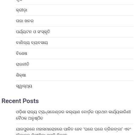
କ୍ରୀଡ଼ା
ତାଜା ଖବର
ପର୍ଯ୍ୟଟନ ଓ ସଂସ୍କୃତି
ବାଣିଜ୍ୟ ବ୍ୟବସାୟ
ବିଶେଷ
ରାଜନୀତି
ଶିକ୍ଷା
ସ୍ୱାସ୍ଥ୍ୟ
Recent Posts
ଓଡ଼ିଶା ରାଜ୍ୟ ଟ୍ରାନ୍ସଜେଣ୍ଡର କଲ୍ୟାଣ ବୋର୍ଡ଼ର ପ୍ରଥମ କାର୍ଯ୍ୟକାରିଣୀ
ବୈଠକ ଅନୁଷ୍ଠିତ
ଯାଜପୁରରେ ମହାସମାରୋହରେ ପାଳିତ ହେବ ‘ଘରେ ଘରେ ତ୍ରିରଙ୍ଗା’ ଏବଂ