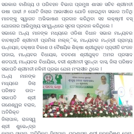
ସରକାର ବାଣିଜ୍ୟ ଓ ପରିବହନ ବିଭାଗ ପ୍ରମୁଖ ଶାସନ ସଚିବ ଶ୍ରୀମତୀ
ଉଷା ପାଢୀ ୬ ଗୋଟି ଜିଲାର ଆଭାସୀରେ ଯୋଡି ହୋଇଥିବା ସଭାର ଅତିଥି
ମାନଙ୍କୁ ସ୍ୱାଗତ ଅଭିଭାଷଣ ପ୍ରଦାନ କରିଥିବା ସହ ଲକ୍ଷ୍ମୀ ବସ୍
ଯୋଜନାର ଆଭିମୁଖ୍ୟ ସମ୍ୱନ୍ଧରେ ସୂଚନା ପ୍ରଦାନ କରିଥିଲେ ।
ସଭାରେ ଅନ୍ୟ ମାନଙ୍କ ମଧ୍ୟରେ ଓଡିଶା ବିଧାନ ସଭାର ମାନ୍ୟବର
ବାଚଷ୍ପତିି ଶ୍ରୀମତୀ ପ୍ରମିଳା ମଲ୍ଳ୍ିକ, ମାନ୍ୟବର ମନ୍ତ୍ରୀ ଗ୍ରାମ୍ୟ
ଉନ୍ନୟନ, ଦକ୍ଷତା ବିକାଶ ଓ ବୈଷୟିକ ଶିକ୍ଷା ଶ୍ରୀଯୁକ୍ତ ପ୍ର୍ରୀତି ରଂଜନ
ଘଡାଇ, ମାନ୍ୟବର ବିଧାୟକ, ବଡଚଣା ଶ୍ରୀଯୁକ୍ତ ଅମର ପ୍ରସାଦ
ଶତପଥୀ, ମାନ୍ୟବର ବିଧାୟିକା, ବରୀ ଶ୍ରୀମତୀ ସୁନନ୍ଦା ଦାସ, ଜିଲା ପରିଷଦ
ସଭାପତି ଶ୍ରୀମତୀ ନଳିନୀ ପ୍ରଭା ଯେନା ମଂଚାସୀନ ଥିଲେ ।
ଅନ୍ୟ ମାନଙ୍କ
ମଧ୍ୟରେ ଜିଲା
ପରିଷଦ ଉପ-
ସଭାପତି ଶ୍ରୀ
ଗଣେଶ୍ୱର ବରାଳ,
ଅତିରିକ୍ତ
ଜିଲାପାଳ, ରାଜସ୍ୱ
ଶ୍ରୀ ଶୁଭେନ୍ଦ୍ର
କୁମାର ସାମଲ, ଅତିରିକ୍ତ ଜିଲାପାଳ, ପ୍ରଶାସନ ଶ୍ରୀ ନବକ୍ରିଷ୍ଣ ଜେନା,