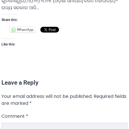
ଭୁବନେଶ୍ୱର,୦୪/୧୧/୨୦୨୫ (ଓଡ଼ିଶା ସମାଚାର/ରଜତ ମହାପାତ୍ର)-
ରାଜ୍ୟ ସରକାର ଆଜି…
Share this:
WhatsApp
Like this:
Leave a Reply
Your email address will not be published.
Required fields
are marked
*
Comment
*