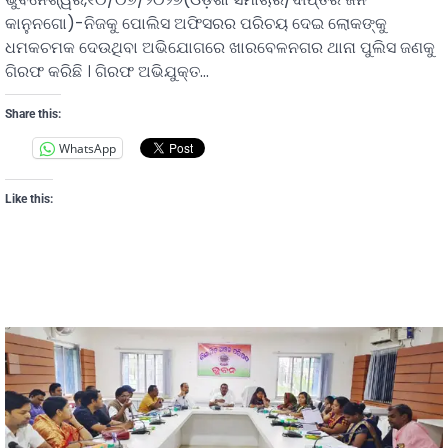
କାନୁନଗୋ)-ନିଜକୁ ପୋଲିସ ଅଫିସରର ପରିଚୟ ଦେଇ ଲୋକଙ୍କୁ
ଧମକଚମକ ଦେଉଥିବା ଅଭିଯୋଗରେ ଖାରବେଳନଗର ଥାନା ପୁଲିସ ଜଣକୁ
ଗିରଫ କରିଛି । ଗିରଫ ଅଭିଯୁକ୍ତ…
Share this:
WhatsApp
Like this: