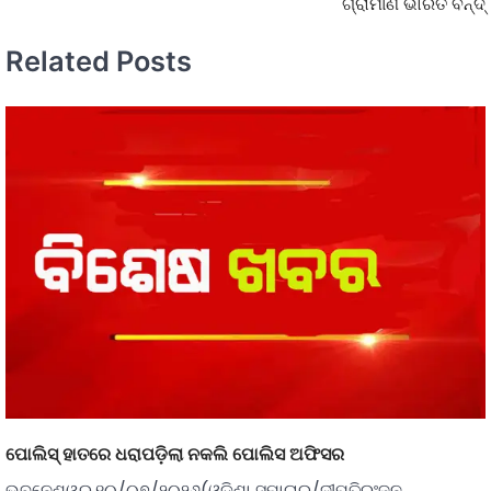
ଗ୍ରାମୀଣ ଭାରତ ବନ୍ଦ୍
Related Posts
ପୋଲିସ୍ ହାତରେ ଧରାପଡ଼ିଲା ନକଲି ପୋଲିସ ଅଫିସର
ଭୁବନେଶ୍ୱର,୧୦/୦୭/୨୦୨୬(ଓଡ଼ିଶା ସମାଚାର/ଦୀପ୍ତିରଂଜନ