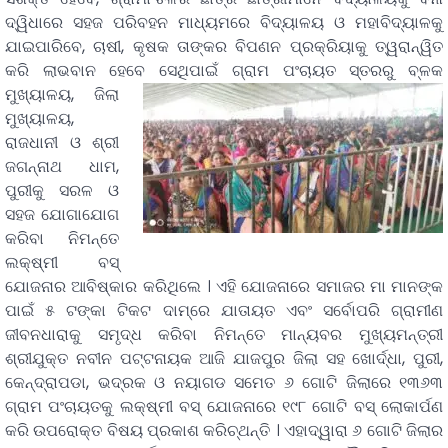
ଦ୍ୱିଧାରେ ସହଜ ପରିବହନ ମାଧ୍ୟମରେ ବିଦ୍ୟାଳୟ ଓ ମହାବିଦ୍ୟାଳକୁ
ଯାଇପାରିବେ, ଚାଷୀ, କୃଷକ ତାଙ୍କର ବିପଣନ ପ୍ରକ୍ରିୟାକୁ ତ୍ୱରାନ୍ୱିତ
କରି ଲାଭବାନ ହେବେ ସେଥିପାଇଁ
ଗ୍ରାମ ପଂଚାୟତ ସ୍ତରରୁ ବ୍ଳକ
ମୁଖ୍ୟାଳୟ, ଜିଲା
ମୁଖ୍ୟାଳୟ,
ରାଜଧାନୀ ଓ ଶ୍ରୀ
ଜଗନ୍ନାଥ ଧାମ,
ପୁରୀକୁ ସରଳ ଓ
ସହଜ ଯୋଗାଯୋଗ
କରିବା ନିମନ୍ତେ
ଲକ୍ଷ୍ମୀ ବସ୍
ଯୋଜନାର ଆବିଷ୍କାର କରିଥିଲେ । ଏହି ଯୋଜନାରେ ସମାଜର ମା ମାନଙ୍କ
ପାଇଁ ୫ ଟଙ୍କା ଟିକଟ ଦାମ୍ରେ ଯାତାୟତ ଏବଂ ସର୍ବୋପରି ଗ୍ରାମୀଣ
ଜୀବନଧାରାକୁ ସମୃଦ୍ଧ କରିବା ନିମନ୍ତେ ମାନ୍ୟବର ମୁଖ୍ୟମନ୍ତ୍ରୀ
ଶ୍ରୀଯୁକ୍ତ ନବୀନ ପଟ୍ଟନାୟକ ଆଜି ଯାଜପୁର ଜିଲା ସହ ଖୋର୍ଦ୍ଧା, ପୁରୀ,
କେନ୍ଦ୍ରାପଡା, ଭଦ୍ରକ ଓ ନୟାଗଡ ସମେତ ୬ ଗୋଟି ଜିଲାରେ ୧୩୬୩
ଗ୍ରାମ ପଂଚାୟତକୁ ଲକ୍ଷ୍ମୀ ବସ୍ ଯୋଜନାରେ ୧୯୮ ଗୋଟି ବସ୍ ଲୋକାର୍ପଣ
କରି ଉପରୋକ୍ତ ବିଷୟ ପ୍ରକାଶ କରିଚ୍ଥନ୍ତି । ଏହାଦ୍ୱାରା ୬ ଗୋଟି ଜିଲାର