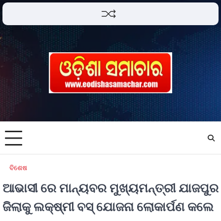
ବିଶେଷ
ଆଭାସୀ ରେ ମାନ୍ୟବର ମୁଖ୍ୟମନ୍ତ୍ରୀ ଯାଜପୁର
ଜିଲାକୁ ଲକ୍ଷ୍ମୀ ବସ୍ ଯୋଜନା ଲୋକାର୍ପଣ କଲେ