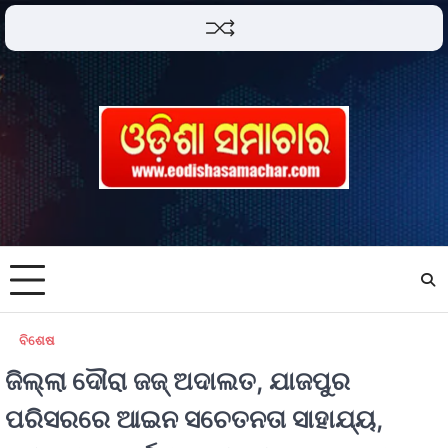
ବିଶେଷ
ଜିଲ୍ଲା ଦୌରା ଜଜ୍ ଅଦାଲତ, ଯାଜପୁର
ପରିସରରେ ଆଇନ ସଚେତନତା ସାହାଯ୍ୟ,