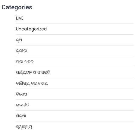
Categories
LIVE
Uncategorized
କୃଷି
କ୍ରୀଡ଼ା
ତାଜା ଖବର
ପର୍ଯ୍ୟଟନ ଓ ସଂସ୍କୃତି
ବାଣିଜ୍ୟ ବ୍ୟବସାୟ
ବିଶେଷ
ରାଜନୀତି
ଶିକ୍ଷା
ସ୍ୱାସ୍ଥ୍ୟ