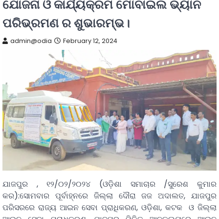
ଯୋଜନା ଓ କାର୍ଯ୍ୟକ୍ରମ ମୋବାଇଲ ଭ୍ୟାନ
ପରିଭ୍ରମଣ ର ଶୁଭାରମ୍ଭ।
admin@odia
February 12, 2024
ଯାଜପୁର , ୧୨/୦୨/୨୦୨୪ (ଓଡ଼ିଶା ସମାଚାର /ସୁରେଶ କୁମାର
କର):ସୋମବାର ପୂର୍ବାହ୍ନରେ ଜିଲ୍ଲା ଦୌରା ଜଜ ଅଦାଲତ, ଯାଜପୁର
ପରିସରରେ ରାଜ୍ୟ ଆଇନ ସେବା ପ୍ରାଧିକରଣ, ଓଡ଼ିଶା, କଟକ ଓ ଜିଲ୍ଲା