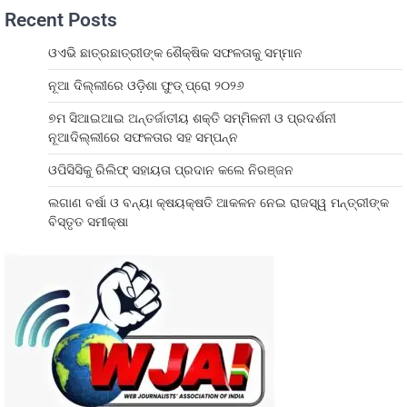
Recent Posts
ଓଏଭି ଛାତ୍ରଛାତ୍ରୀଙ୍କ ଶୈକ୍ଷିକ ସଫଳତାକୁ ସମ୍ମାନ
ନୂଆ ଦିଲ୍ଲୀରେ ଓଡ଼ିଶା ଫୁଡ୍ ପ୍ରୋ ୨୦୨୬
୭ମ ସିଆଇଆଇ ଅନ୍ତର୍ଜାତୀୟ ଶକ୍ତି ସମ୍ମିଳନୀ ଓ ପ୍ରଦର୍ଶନୀ
ନୂଆଦିଲ୍ଲୀରେ ସଫଳତାର ସହ ସମ୍ପନ୍ନ
ଓପିସିସିକୁ ରିଲିଫ୍ ସହାୟତା ପ୍ରଦାନ କଲେ ନିରଞ୍ଜନ
ଲଗାଣ ବର୍ଷା ଓ ବନ୍ୟା କ୍ଷୟକ୍ଷତି ଆକଳନ ନେଇ ରାଜସ୍ୱ ମନ୍ତ୍ରୀଙ୍କ
ବିସ୍ତୃତ ସମୀକ୍ଷା