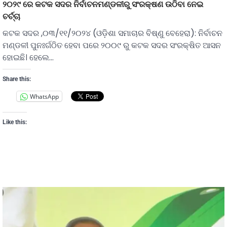
୨୦୨୯ ରେ କଟକ ସଦର ନିର୍ବାଚନମଣ୍ଡଳୀରୁ ସଂରକ୍ଷଣ ଉଠିବା ନେଇ
ଚର୍ଚ୍ଚା
କଟକ ସଦର ,୦୩/୧୧/୨୦୨୪ (ଓଡ଼ିଶା ସମାଚାର ବିଷ୍ଣୁ ବେହେରା): ନିର୍ବାଚନ
ମଣ୍ଡଳୀ ପୁନଃର୍ଗଠିତ ହେବା ପରେ ୨୦୦୯ ରୁ କଟକ ସଦର ସଂରକ୍ଷିତ ଆସନ
ହୋଇଛି। ହେଲେ…
Share this:
WhatsApp
Like this: