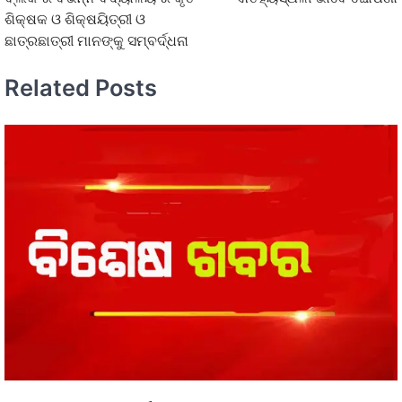
ଶିକ୍ଷକ ଓ ଶିକ୍ଷୟିତ୍ରୀ ଓ
ଛାତ୍ରଛାତ୍ରୀ ମାନଙ୍କୁ ସମ୍ବର୍ଦ୍ଧନା
Related Posts