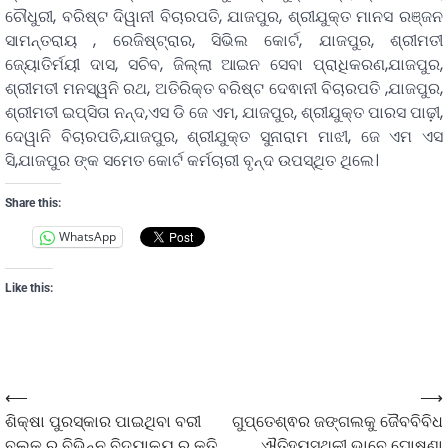
ଚୌଧୁରୀ, ବରିଷ୍ଟ ଦିୱାନୀ ବିଚାରପତି, ଯାଜପୁର, ଶ୍ରୀଯୁକ୍ତ ମାନସ ରଞ୍ଜନ
ସାମନ୍ତରାୟ , ରେଜିଷ୍ଟ୍ରାର, ସିଭିଲ କୋର୍ଟ, ଯାଜପୁର, ଶ୍ରୀମତୀ
ଜ୍ୟୋତିର୍ମୟୀ ଦାସ, ସଚିବ, ଜିଲ୍ଲା ଆଇନ ସେବା ପ୍ରାଧିକରଣ,ଯାଜପୁର,
ଶ୍ରୀମତୀ ମନସ୍ୱନି ରଥ, ଅତିରିକ୍ତ ବରିଷ୍ଟ ଦେଵାନୀ ବିଚାରପତି ,ଯାଜପୁର,
ଶ୍ରୀମତୀ ଇପ୍ସିତା ନନ୍ଦ,ଏସ ଡି ଜେ ଏମ, ଯାଜପୁର, ଶ୍ରୀଯୁକ୍ତ ପାରସ ପାଢ଼ୀ,
ଦେୱାନି ବିଚାରପତି,ଯାଜପୁର, ଶ୍ରୀଯୁକ୍ତ ସୁନାରାମ ମାଝୀ, ଜେ ଏମ ଏସ
ସି,ଯାଜପୁର ଙ୍କ ସମେତ କୋର୍ଟ କର୍ମଚାରୀ ବୃନ୍ଦ ଉପସ୍ଥିତ ଥିଲେ।
Share this:
WhatsApp
Like this:
⟵
⟶
ଶିକ୍ଷା ପୁରସ୍କାର ପାଇଥିବା ବରୀ
ଗୁପ୍ତେଶ୍ଵର ଜଙ୍ଗଲକୁ ଜୈବବିବିଧ
ବ୍ଲକ ର ବିଭିନ୍ନ ବିଦ୍ୟାଳୟ ର କୃତି
ଐତିହ୍ୟସ୍ଥଳୀ ଭାବେ ଘୋଷଣା