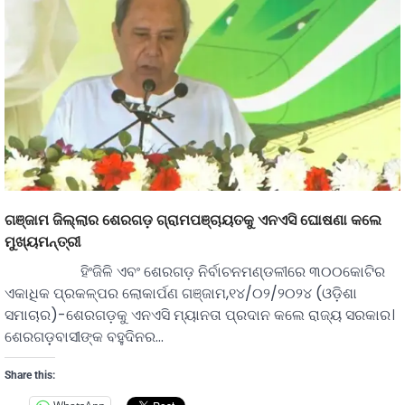
ଗଞ୍ଜାମ ଜିଲ୍ଲାର ଶେରଗଡ଼ ଗ୍ରାମପଞ୍ଚାୟତକୁ ଏନଏସି ଘୋଷଣା କଲେ
ମୁଖ୍ୟମନ୍ତ୍ରୀ
ହିଂଜିଳି ଏବଂ ଶେରଗଡ଼ ନିର୍ବାଚନମଣ୍ଡଳୀରେ ୩୦୦କୋଟିର
ଏକାଧିକ ପ୍ରକଳ୍ପର ଲୋକାର୍ପଣ ଗଞ୍ଜାମ,୧୪/୦୨/୨୦୨୪ (ଓଡ଼ିଶା
ସମାଚାର)-ଶେରଗଡ଼କୁ ଏନଏସି ମ୍ୟାନତା ପ୍ରଦାନ କଲେ ରାଜ୍ୟ ସରକାର।
ଶେରଗଡ଼଼ବାସୀଙ୍କ ବହୁଦିନର…
Share this: