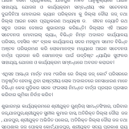
ଆଇନ ସେବା ପ୍ରାଧିକରଣ, ଯାଜପୁର ମିଳିତ ଆନୁକୁଲ୍ୟରେ ଆଇନ
ସାହାଯ୍ୟ, ଯୋଜନା ଓ କାର୍ଯ୍ୟକ୍ରମ ସମ୍ବନ୍ଧୀୟ ଏକ ସଚେତନତା
ଦୁଇଦିନିଆ ମୋବାଇଲ ଭ୍ୟାନ ପରିକ୍ରମା କୁ ଜିଲ୍ଲା ଦୌରା ଜଜ୍ ତଥା
ଜିଲ୍ଲା ଆଇନ ସେବା ପ୍ରାଧିକରଣ ଅଧ୍ୟକ୍ଷ ଡ. ଜୀବନ ଜ୍ୟୋତି ରଥ
ସବୁଜ ପତାକା ଦେଖାଇ ଶୁଭାରମ୍ଭ କରିଛନ୍ତି। ଜିଲ୍ଲାର ଏହି ଆଇନ
ସଚେତନତା ମୋବାଇଲ୍ ଭ୍ୟାନ୍ ବିଭିନ୍ନ ନିମ୍ନ ଅଦାଲତ କାର୍ଯ୍ୟାଳୟ
ପରିସର, ତହସିଲ ଏବଂ ବ୍ଲକ କାର୍ଯ୍ୟାଳୟ ସଦର ମହକୁମା ସମେତ ବିଭିନ୍ନ
ଅଞ୍ଚଳ ପରିଭ୍ରମଣ କରି ଲୋକମାନଙ୍କ ମଧ୍ୟରେ ଆଇନ ସଚେତନତା
ବାର୍ତ୍ତା ପ୍ରଦାନ କରି ସେମାନଙ୍କ ପାଇଁ ଉଦ୍ଦିଷ୍ଟ ନ୍ୟାୟିକ ସୁଫଳର
ସାହାଯ୍ୟ, ଯୋଜନା ଓ କାର୍ଯ୍ୟକ୍ରମ ସମ୍ଵନ୍ଧରେ ଅବଗତ କରାଇବ।
ଏଥିସହ ଆସନ୍ତା ମାର୍ଚ୍ଚ ମାସ ୯ତାରିଖ ରେ ଜିଲ୍ଲା ଜଜ୍ କୋର୍ଟ ପରିସରରେ
ଅନୁଷ୍ଠିତ ହେବାକୁ ଥିବା ରାଷ୍ଟ୍ରୀୟ ଲୋକ ଅଦାଲତରେ ଜନସାଧାରଣ ମାନେ
ବିଭିନ୍ନ କେସ ଗୁଡ଼ିକର ସରଳ ଫଇସଲା ନିମନ୍ତେ ବାର୍ତ୍ତା ପ୍ରଚାର ପ୍ରସାର
କରିବାର ଭୂମିକା ନିର୍ବାହ କରିବ।
ଶୁଭାରମ୍ଭ କାର୍ଯ୍ୟକ୍ରମରେ ଶ୍ରୀଯୁକ୍ତ ଗୁଣ୍ଡିଚା ସାମନ୍ତସିଂହାର, ପରିବାର
ଜଜ୍,ଯାଜପୁର,ଶ୍ରୀଯୁକ୍ତ ସୁନୀଲ କୁମାର ଦାସ, ଅତିରିକ୍ତ ଜିଲ୍ଲା ଦୌରା ଜଜ
, ଯାଜପୁର, ଶ୍ରୀଯୁକ୍ତ ଅଭିଜିତ ପଲେଇ, ଅତିରିକ୍ତ ଜିଲ୍ଲା ଦୌରା ଜଜ ତଥା
ସ୍ପେଶାଲ ଜଜ ପୋକ୍ସ କୋର୍ଟ,ଯାଜପୁର, ଶ୍ରୀଯୁକ୍ତ ସତ୍ୟ ପ୍ରକାଶ ରାୟ