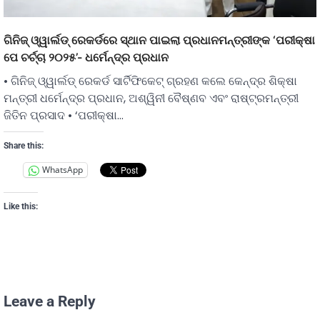
ଗିନିଜ୍ ଓ୍ୱାର୍ଲଡ୍ ରେକର୍ଡରେ ସ୍ଥାନ ପାଇଲା ପ୍ରଧାନମନ୍ତ୍ରୀଙ୍କ ‘ପରୀକ୍ଷା
ପେ ଚର୍ଚ୍ଚା ୨୦୨୫’- ଧର୍ମେନ୍ଦ୍ର ପ୍ରଧାନ
• ଗିନିଜ୍ ଓ୍ୱାର୍ଲଡ୍ ରେକର୍ଡ ସାର୍ଟିଫିକେଟ୍ ଗ୍ରହଣ କଲେ କେନ୍ଦ୍ର ଶିକ୍ଷା
ମନ୍ତ୍ରୀ ଧର୍ମେନ୍ଦ୍ର ପ୍ରଧାନ, ଅଶ୍ୱିନୀ ବୈଷ୍ଣବ ଏବଂ ରାଷ୍ଟ୍ରମନ୍ତ୍ରୀ
ଜିତିନ ପ୍ରସାଦ • ‘ପରୀକ୍ଷା…
Share this:
WhatsApp
Like this:
Leave a Reply