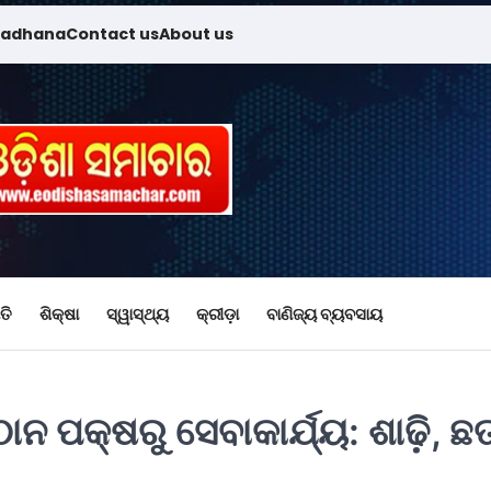
madhana
Contact us
About us
ତି
ଶିକ୍ଷା
ସ୍ୱାସ୍ଥ୍ୟ
କ୍ରୀଡ଼ା
ବାଣିଜ୍ୟ ବ୍ୟବସାୟ
ାନ ପକ୍ଷରୁ ସେବାକାର୍ଯ୍ୟ: ଶାଢ଼ି, ଛତ