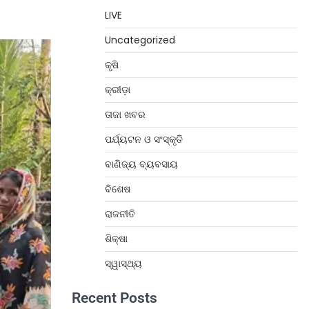
LIVE
Uncategorized
କୃଷି
କ୍ରୀଡ଼ା
ତାଜା ଖବର
ପର୍ଯ୍ୟଟନ ଓ ସଂସ୍କୃତି
ବାଣିଜ୍ୟ ବ୍ୟବସାୟ
ବିଶେଷ
ରାଜନୀତି
ଶିକ୍ଷା
ସ୍ୱାସ୍ଥ୍ୟ
Recent Posts