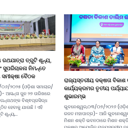
 ରଥଯାତ୍ରା ତ୍ରୁଟି ଶୂନ୍ୟ,
 ସୁପରିଚାଳନା ନିମନ୍ତେ
 ସମୀକ୍ଷା ବୈଠକ
ରାଜ୍ୟସ୍ତରୀୟ ଦକ୍ଷତା ବିକାଶ 
/୦୬/୨୦୨୫ (ଓଡ଼ିଶା ସମାଚାର/
କାର୍ଯ୍ୟକ୍ରମର ତୃତୀୟ ପର୍ଯ୍ୟ
- ଆସନ୍ତା ଜୁନ ୨୭ ତାରିଖରେ
ଶୁଭାରମ୍ଭ
ଗନ୍ନାଥଙ୍କ ବିଶ୍ଵପ୍ରସିଦ୍ଧ
ଭୁବନେଶ୍ୱର,୦୩/୦୭/୨୦୨୬ (ଓଡ଼ିଶ
ଠିତ ହେବାକୁ ଯାଉଛି । ଏହି
ରଜତ ମହାପାତ୍ର)- ଆଜି ଭୁବନେଶ୍ୱ
ଟି ଶୂନ୍ୟ,…
ମିଶନ ଶକ୍ତି ଭବନଠାରେ ମିଶନ ଶକ୍ତି
ପକ୍ଷରୁ ଆୟୋଜିତ ରାଜ୍ୟସ୍ତରୀୟ ଦକ