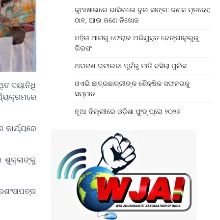
କୁଆଖାଇରେ ଭାସିଗଲେ ଦୁଇ ସାଙ୍ଗ: ଜଣକ ମୃତଦେହ
ଠାବ, ଆଉ ଜଣେ ନିଖୋଜ
ମହିଳା ଥାନାରୁ ଫେରାର ଅଭିଯୁକ୍ତ ବେଙ୍ଗାଲୁରୁରୁ
ଗିରଫ
ଅଘଟଣ ଘଟାଇବା ପୂର୍ବରୁ ମାଡି ବସିଲା ପୁଲିସ
ଓଏଭି ଛାତ୍ରଛାତ୍ରୀଙ୍କ ଶୈକ୍ଷିକ ସଫଳତାକୁ
ିତ ଦୟାନିଧି
ସମ୍ମାନ
୍ଯ୍ୟକ୍ରମରେ
ନୂଆ ଦିଲ୍ଲୀରେ ଓଡ଼ିଶା ଫୁଡ୍ ପ୍ରୋ ୨୦୨୬
ଣ କାର୍ଯ୍ୟରେ
ଶୁକ୍ଳାଙ୍କୁ
୍ରଶଂସାପତ୍ର