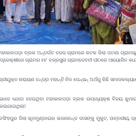
ା ମହାକାଳପଡ଼ା ବ୍ଲକ ଅନ୍ତର୍ଗତ ବରଜ ଗ୍ରାମରେ କଟକ ଜିଲା ପଟଣା ଗ୍ରାମସ୍ଥ
ପରିପ୍ରେକ୍ଷୀରେ ଗ୍ରାମର ମା’ ବଜ୍ରସୁନା ଗ୍ରାମଦେବତୀ ପୀଠରେ ଆୟୋଜିତ କାର
ୁକ୍ତ ନାରାୟଣ ଚନ୍ଦ୍ର ମହାନ୍ତି ନିଜ ପେନ୍‌ସନ୍‌ ଅର୍ଥରୁ କିଛି ସମାଜକଲ୍ୟା
ି ଭାବେ ଯୋଗ ଦେଇଥିବା ମହାକାଳପଡ଼ା ବ୍ଲକ ଉପାଧ୍ୟକ୍ଷ ବିଜୟ କୁମାର 
 କରାଯାଇଥିଲା।
ିଂହପୁର ଜିଲା ଭୂତମୁଣ୍ଡାଇର ଭଜନାନନ୍ଦ ଦାସଙ୍କୁ ମୁକୁଟ, ଉତ୍ତରୀୟ, ପ