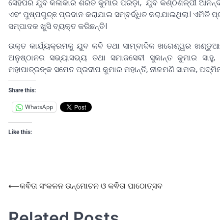
ସେହିପରି ଯୁବ କଳାକାର ଶରତ କୁମାର ପରିଡ଼ା, ଯୁବ କଣ୍ଠଶିଳ୍ପୀ ଆନନ୍ଦ
ଏବଂ ପୁଷ୍ପଗୁଚ୍ଛ ପ୍ରଦାନ କରାଯାଇ ସମ୍ବର୍ଦ୍ଧିତ କରାଯାଇଥିଲା। ଏମିତି ପ
ସମ୍ପାଦକ ଖୁସି ବ୍ୟକ୍ତ କରିଛନ୍ତି।
ଉକ୍ତ କାର୍ଯ୍ୟକ୍ରମକୁ ଯୁବ କବି ତଥା ସାମ୍ବାଦିକ ଖଗେଶ୍ୱର ଖଣ୍ଡୁ
ଅନୁଷ୍ଠାନର ସଭ୍ୟାସଭ୍ୟ ତଥା ସମାଜସେବୀ ସୁକାନ୍ତ କୁମାର ସାହୁ, ସ
ମହାପାତ୍ରଙ୍କ ସମେତ ପ୍ରଦୀପ କୁମାର ମହାନ୍ତି, ନୀଳମଣି ସାମଲ, ପଦ୍ମିନୀ
Share this:
WhatsApp
Like this:
⟵
କଵିତା ସ‍ଂକଳନ ଉନ୍ମୋଚନ ଓ କଵିତା ପାଠୋତ୍ସବ
Related Posts