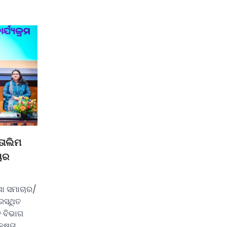
ତାଲିମ
ାୟର
ା ସମାଚାର/
ରସ୍ଥିତ
 ବିଭାଗ
୍ଷତା