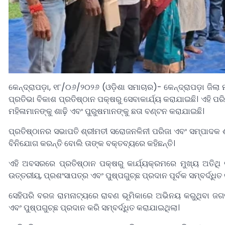
କେନ୍ଦ୍ରାପଡ଼ା, ୧୮/୦୬/୨୦୨୬ (ଓଡ଼ିଶା ସମାଚାର)- କେନ୍ଦ୍ରାପଡ଼ା ଜିଲ
ପ୍ରତିଭା ବିକାଶ ପ୍ରତିଷ୍ଠାନ ପକ୍ଷରୁ ସେବାକାର୍ଯ୍ୟ କରାଯାଇଛି। ଏହି 
ମହିଳାମାନଙ୍କୁ ଶାଢ଼ି ଏବଂ ପୁରୁଷମାନଙ୍କୁ ଛତା ବଣ୍ଟନ କରାଯାଇଛି।
ପ୍ରତିଷ୍ଠାନର ସଭାପତି ଶ୍ରୀମତୀ ସରୋଜନଳିନୀ ପରିଜା ଏବଂ ସମ୍ପାଦକ ଶ୍ରୀଯ
ବିନିଯୋଗ କରନ୍ତି ବୋଲି ତାଙ୍କ ବକ୍ତବ୍ୟରେ କହିଛନ୍ତି।
ଏହି ଅବସରରେ ପ୍ରତିଷ୍ଠାନ ପକ୍ଷରୁ କାର୍ଯ୍ୟକ୍ରମରେ ମୁଖ୍ୟ ଅତିଥ
ଉତ୍ତରୀୟ, ପ୍ରଶଂସାପତ୍ର ଏବଂ ପୁଷ୍ପଗୁଚ୍ଛ ପ୍ରଦାନ ପୂର୍ବକ ସମ୍ବର୍ଦ୍ଧିତ
ସେହିପରି ବରଜ ରାମନାଟ୍ୟରେ ରାବଣ ଭୂମିକାରେ ଅଭିନୟ କରୁଥିବା ଜଗତସ
ଏବଂ ପୁଷ୍ପଗୁଚ୍ଛ ପ୍ରଦାନ କରି ସମ୍ବର୍ଦ୍ଧିତ କରାଯାଇଥିଲା।