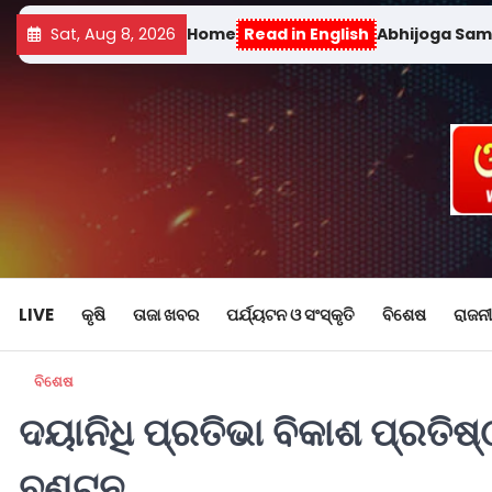
Sat, Aug 8, 2026
Home
Read in English
Abhijoga Sa
LIVE
କୃଷି
ତାଜା ଖବର
ପର୍ଯ୍ୟଟନ ଓ ସଂସ୍କୃତି
ବିଶେଷ
ରାଜନୀ
ବିଶେଷ
ଦୟାନିଧି ପ୍ରତିଭା ବିକାଶ ପ୍ରତିଷ୍ଠ
ବଣ୍ଟନ