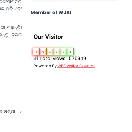
୍ରଶଂସାପତ୍ର
 ସଭାପତି ଏବଂ
Member of WJAI
ୀ ମହାନ୍ତି।
ଭେନ୍ଦୁ ବରଣ
Our Visitor
3
0
3
1
5
8
Total views : 575949
Powered By
WPS Visitor Counter
ଳ ଷଷ୍ଠୀ
⟶