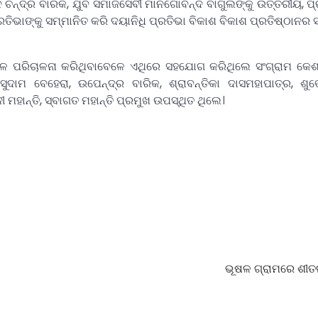
 ଚନ୍ଦ୍ର ବାରିକ, ଯୁବ ସମାଜସେବୀ ମାନଗୋବିନ୍ଦ ବାଗୁଲିଙ୍କୁ ଉତ୍ତରୀୟ, ପ
୍ରତିଭାଙ୍କୁ ସମ୍ମାନିତ କରି ଦୟାନିଧି ପ୍ରତିଭା ବିକାଶ ବିକାଶ ପ୍ରତିଷ୍ଠାନର
ଆଳ ପରିଚାଳନା କରିଥିବାବେଳେ ଏଥିରେ ସହଯୋଗ କରିଥିଲେ ସଂଗ୍ରାମ କେଶର
ୁଦାମ ବେହେରା, ଉପେନ୍ଦ୍ର ବାରିକ, ଶ୍ରାବନ୍ତିକା ଦାସମହାପାତ୍ର, ଶୁ
 ମହାନ୍ତି, ସ୍ବାଗତ ମହାନ୍ତି ପ୍ରମୁଖ ଉପସ୍ଥିତ ଥିଲେ।
ଭୂଷଳ ଗ୍ରାମରେ ଶୀତ