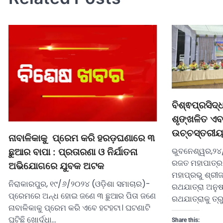
ବିଶ୍ଵପ୍ରସିଦ୍ଧ
ଶୃଙ୍ଖଳିତ ଏବଂ
ଉଚ୍ଚସ୍ତରୀୟ
ନାବାଳିକାକୁ ପ୍ରେମ କରି ହରଡ଼ଘଣାରେ ୩
ଭୁବନେଶ୍ୱର,୨୪
ଛୁଆର ବାପା : ପ୍ରତାରଣା ଓ ନିର୍ଯାତନା
ରଜତ ମହାପାତ୍ର)
ଅଭିଯୋଗରେ ଯୁବକ ଅଟକ
ମହାପ୍ରଭୁ ଶ୍ରୀଜ
ନିରାକାରପୁର, ୧୯/୬/୨୦୨୪ (ଓଡ଼ିଶା ସମାଚାର)-
ରଥଯାତ୍ରା ଅନୁଷ୍
ପ୍ରେମରେ ଅନ୍ଧ ହୋଇ ଜଣେ ୩ ଛୁଆର ପିତା ଜଣେ
ରଥଯାତ୍ରାକୁ ତ୍ରୁ
ନାବାଳିକାକୁ ପ୍ରେମ କରି ଏବେ ହଟହଟା। ଘଟଣାଟି
ଘଟିଛି ଖୋର୍ଦ୍ଧା…
Share this: