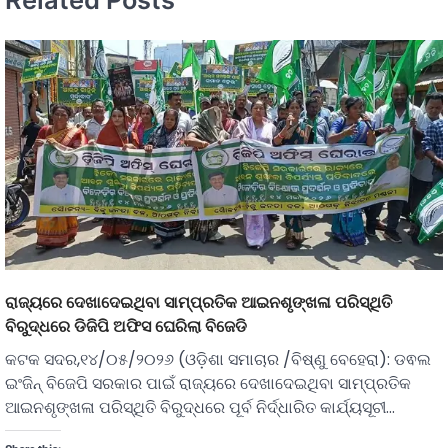
ରାଜ୍ୟରେ ଦେଖାଦେଇଥିବା ସାମ୍ପ୍ରତିକ ଆଇନଶୃଙ୍ଖଳା ପରିସ୍ଥିତି
ବିରୁଦ୍ଧରେ ଡିଜିପି ଅଫିସ ଘେରିଲା ବିଜେଡି
କଟକ ସଦର,୧୪/୦୫/୨୦୨୬ (ଓଡ଼ିଶା ସମାଚାର /ବିଷ୍ଣୁ ବେହେରା): ଡଵଲ
ଇଂଜିନ୍ ବିଜେପି ସରକାର ପାଇଁ ରାଜ୍ୟରେ ଦେଖାଦେଇଥିବା ସାମ୍ପ୍ରତିକ
ଆଇନଶୃଙ୍ଖଳା ପରିସ୍ଥିତି ବିରୁଦ୍ଧରେ ପୂର୍ବ ନିର୍ଦ୍ଧାରିତ କାର୍ଯ୍ୟସୂଚୀ…