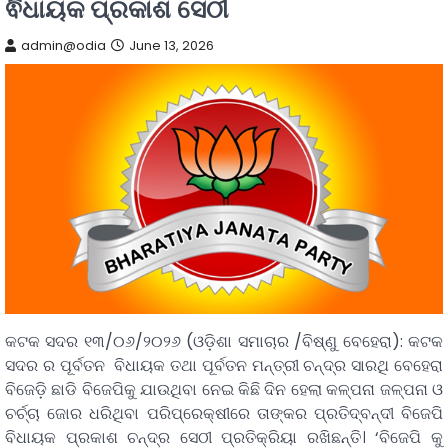
ଵିଧାୟକ ପ୍ରକାଶ ସେଠୀ
admin@odia
June 13, 2026
କଟକ ସଦର ୧୩/୦୬/୨୦୨୬ (ଓଡ଼ିଶା ସମାଚାର /ବିଷ୍ଣୁ ବେହେରା): କଟକ
ସଦର ର ପୂର୍ବତନ ବିଧାୟକ ତଥା ପୂର୍ବତନ ମନ୍ତ୍ରୀ ଚନ୍ଦ୍ର ସାରଥି ବେହେରା
ବିଜେଡ଼ି ଛାଡି ବିଜେପିକୁ ଯାଉଥିବା ନେଇ କିଛି ଦିନ ହେଲା କଳ୍ପନା ଜଳ୍ପନା ଓ
ଚର୍ଚ୍ଚା ଜୋର ଧରିଥିବା ପରିପ୍ରେକ୍ଷୀରେ ତାଙ୍କର ପ୍ରତିଦ୍ବନ୍ଦୀ ବିଜେପି
ବିଧାୟକ ପ୍ରକାଶ ଚନ୍ଦ୍ର ସେଠୀ ପ୍ରତିକ୍ରିୟା ରଖିଛନ୍ତି। ‘ବିଜେପି କୁ