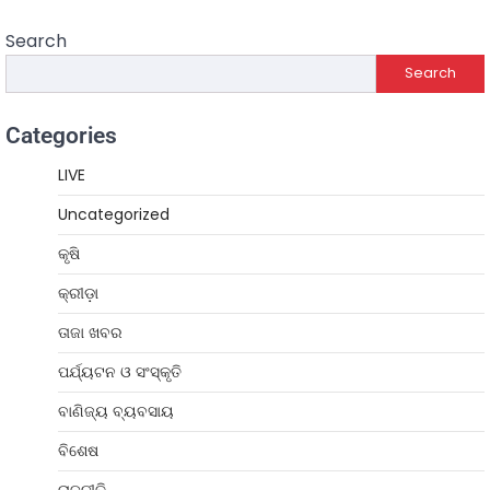
Search
Search
Categories
LIVE
Uncategorized
କୃଷି
କ୍ରୀଡ଼ା
ତାଜା ଖବର
ପର୍ଯ୍ୟଟନ ଓ ସଂସ୍କୃତି
ବାଣିଜ୍ୟ ବ୍ୟବସାୟ
ବିଶେଷ
ରାଜନୀତି