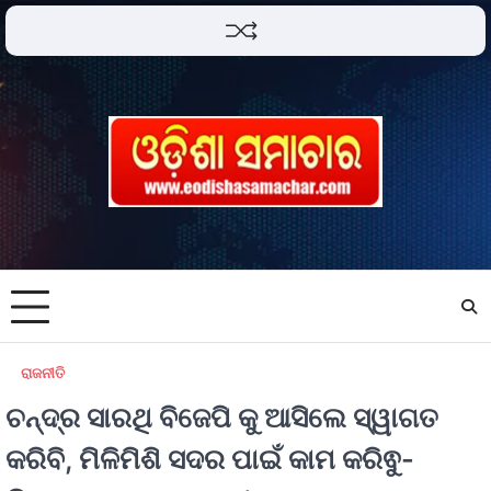
ରାଜନୀତି
ଚନ୍ଦ୍ର ସାରଥି ବିଜେପି କୁ ଆସିଲେ ସ୍ୱାଗତ
କରିବି, ମିଳିମିଶି ସଦର ପାଇଁ କାମ କରିଵୁ-