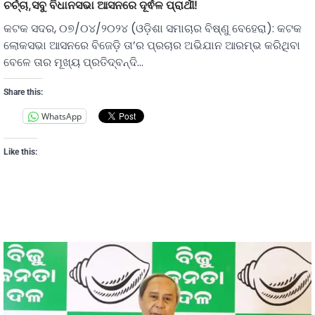
ଚର୍ଚ୍ଚା,ସବୁ ବିଧାନସଭା ଆସନରେ ଦୂର୍ଵଳ ପ୍ରାର୍ଥୀ!
କଟକ ସଦର, ୦୭/୦୪/୨୦୨୪ (ଓଡ଼ିଶା ସମାଚାର ବିଷ୍ଣୁ ବେହେରା): କଟକ
ଲୋକସଭା ଆସନରେ ବିଜେଡ଼ି ତା’ର ପ୍ରଚାର ଅଭିଯାନ ଆରମ୍ଭ କରିଥିବା
ବେଳେ ତାର ମୂଖ୍ୟ ପ୍ରତିଦ୍ବନ୍ଦି…
Share this:
WhatsApp
Like this: