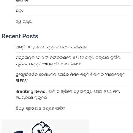
ଶିକ୍ଷା
ସ୍ୱାସ୍ଥ୍ୟ
Recent Posts
ଅଗ୍ନି-୪ କ୍ଷେପଣାସ୍ତ୍ରର ସଫଳ ପରୀକ୍ଷଣ
ପଟ୍ଟନାୟକ ପୋଖରୀ ନବୀକରଣରେ ୫୫.୬୯ ଲକ୍ଷ ଟଙ୍କାର ଦୁର୍ନୀତି:
ପୂର୍ବତନ ଯନ୍ତ୍ରୀ-ଏମ୍‌ଇ-ଠିକାଦାର ଗିରଫ
ଦୁଃସ୍ଥିତିଜନିତ ଦେଶାନ୍ତର ରୋକିବ ମିଶନ ଶକ୍ତି ବିଭାଗର ‘ପ୍ରୋଜେକ୍ଟ
BLESS’
Breaking News : ପାଣି ଟାଙ୍କିରେ ଶ୍ୱାସରୁଦ୍ଧ ହୋଇ ଜଣେ ମୃତ,
ଅନ୍ୟଜଣେ ଗୁରୁତର
ବିଶ୍ୱ ସ୍ତନପାନ ସପ୍ତାହ ପାଳିତ