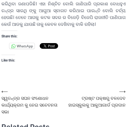
କରିଥିବା ଜଣାପଡିଛି। ଏହା ନିଶ୍ଚିତ ବୋଲି ଜାଣିପାରି ପ୍ରକାଶ ବୋଧହୁଏ
ଚନ୍ଦ୍ର ସାରଥି ଙ୍କୁ ଆଗୁଆ ସ୍ବାଗତ କରିଥାଇ ପାରନ୍ତି ବୋଲି ଚର୍ଚ୍ଚା
ହେଉଛି। ତେବେ ଆଗକୁ କଟକ ସଦର ର ବିଜେଡ଼ି ବିଜେପି ରାଜନୀତି ପାଣିପାଗ
କେଉଁ ଆଡକୁ ଯାଉଛି ତାକୁ କେବଳ ଦେଖିବାକୁ ବାକି ରହିଲା।
Share this:
WhatsApp
Like this:
⟵
⟶
ସ୍ୱତନ୍ତ୍ର ସଘନ ସଂଶୋଧନ
ଟ୍ରଷ୍ଟ ପକ୍ଷରୁ ବଳଦେବ
କାର୍ଯ୍ୟକ୍ରମ କୁ ନେଇ ସଚେତନତା
ହାଇସ୍କୁଲକୁ ଆକୁଆଗାର୍ଡ ପ୍ରଦାନ
ସଭା
Related Posts