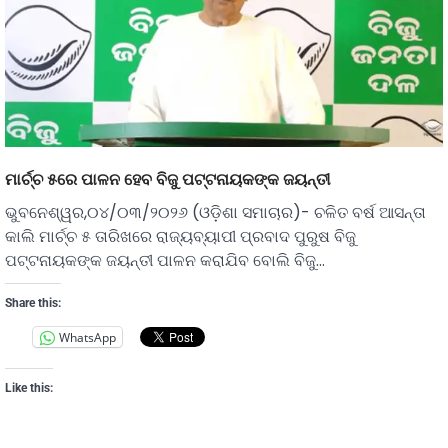
ମାର୍ଚ୍ଚ ୫ରେ ପାଳନ ହେବ ବିଜୁ ପଟ୍ଟନାୟକଙ୍କ ଜୟନ୍ତୀ
ଭୁବନେଶ୍ୱର,୦୪/୦୩/୨୦୨୬ (ଓଡ଼ିଶା ସମାଚାର)- ଚଳିତ ବର୍ଷ ଆସନ୍ତା
କାଲି ମାର୍ଚ୍ଚ ୫ ତାରିଖରେ ରାଜ୍ୟବ୍ୟାପୀ ପ୍ରବାଦ ପୁରୁଷ ବିଜୁ
ପଟ୍ଟନାୟକଙ୍କ ଜୟନ୍ତୀ ପାଳନ କରାଯିବ ବୋଲି ବିଜୁ…
Share this:
WhatsApp
Like this: