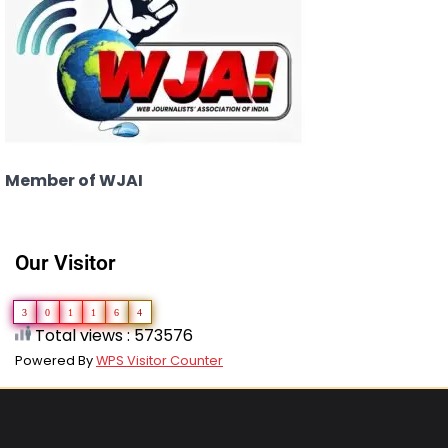
Member of WJAI
Our Visitor
3
0
1
1
6
4
Total views : 573576
Powered By
WPS Visitor Counter