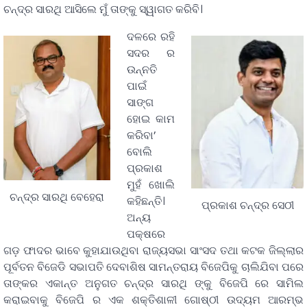
ଚନ୍ଦ୍ର ସାରଥି ଆସିଲେ ମୁଁ ତାଙ୍କୁ ସ୍ୱାଗତ କରିବି।
ଦଳରେ ରହି
ସଦର ର
ଉନ୍ନତି
ପାଇଁ
ସାଙ୍ଗ
ହୋଇ କାମ
କରିବା’
ବୋଲି
ପ୍ରକାଶ
ମୁହଁ ଖୋଲି
ଚନ୍ଦ୍ର ସାରଥି ବେହେରା
କହିଛନ୍ତି।
ପ୍ରକାଶ ଚନ୍ଦ୍ର ସେଠୀ
ଅନ୍ୟ
ପକ୍ଷରେ
ଗଡ଼ ଫାଦର ଭାବେ କୁହାଯାଉଥିବା ରାଜ୍ୟସଭା ସାଂସଦ ତଥା କଟକ ଜିଲ୍ଲାର
ପୂର୍ବତନ ବିଜେଡି ସଭାପତି ଦେବାଶିଷ ସାମନ୍ତରାୟ ବିଜେପିକୁ ଚାଲିଯିବା ପରେ
ତାଙ୍କର ଏକାନ୍ତ ଅନୁଗତ ଚନ୍ଦ୍ର ସାରଥି ଙ୍କୁ ବିଜେପି ରେ ସାମିଲ
କରାଇବାକୁ ବିଜେପି ର ଏକ ଶକ୍ତିଶାଳୀ ଗୋଷ୍ଠୀ ଉଦ୍ୟମ ଆରମ୍ଭ