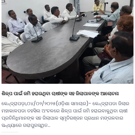
ଶିଳ୍ପ ପାଇଁ ଜମି ହରାଉଥିବା ଚାଷୀଙ୍କ ସହ ଜିଲାପାଳଙ୍କ ଆଲୋଚନା
କେନ୍ଦ୍ରାପଡ଼ା,୦୪/୦୨/୨୦୨୫(ଓଡ଼ିଶା ସମାଚାର)- କେନ୍ଦ୍ରାପଡା ଜିଲାର
ମହାକାଳପଡା ତହସିଲ ଅଂଚଳରେ ଶିଳ୍ପ ପାଇଁ ଜମି ହରାଇବାକୁଥିବା ଚାଷୀ
ପ୍ରତିନିଧିମାନଙ୍କ ସହ ଜିଲାପାଳ ସ୍ମୃତିରଞ୍ଜନ ପ୍ରଧାନ ମଙ୍ଗଳବାର
ସନ୍ଧ୍ୟାରେ ଗରାପୁରସ୍ଥିତ…