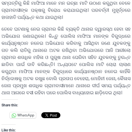
ସମ୍ପତ୍ତିରୁ କିଛି ମାଫିଆ ମାନେ ମନ ଇଚ୍ଛା ମାଟି ଉଠାଣ କରୁଥିବା ବେଳେ
ଗ୍ରାମବାସୀଙ୍କ ପକ୍ଷରୁ ବିରୋଧ କରାଯାଇଥିଲା। ପରବର୍ତ୍ତୀ ମୁହୂର୍ତ୍ତରେ
ହାତାହାତି ପର୍ଯ୍ୟନ୍ତ କଥା ଯାଇଥିଲା।
ତେବେ ଘଟଣାକୁ ନେଇ ଗ୍ରାମର କିଛି ବ୍ୟକ୍ତି ଥାନାର ଦ୍ୱାରସ୍ଥ ହେବା ସହ
ଅଭିଯୋଗ ଜଣାଇଥିଲେ। କିନ୍ତୁ ପୋଲିସ ମାଫିଆ ମାନଙ୍କ ବିରୁଦ୍ଧରେ
କାର୍ଯ୍ୟନୁଷ୍ଠାନ ନନେଇ ଅଭିଯୋଗ କରିବାକୁ ଆସିଥିବା ଜଣେ ଯୁବକଙ୍କୁ
ଗତ କଲି ରାତିରୁ ଥାନାରେ ଅଟକ ରଖିଥିବା ଅଭିଯୋଗରେ ଆଜି ଆରୀଲୋ
ଗ୍ରାମର ଶତାଧିକ ମହିଳା ଓ ପୁରୁଷ ଥାନା ଘେରିବା ସହିତ ଯୁବକଙ୍କୁ ତୁରନ୍ତ
ଛାଡିବା ପାଇଁ ଦାବି କରିଛନ୍ତି। ଅନ୍ୟପଟେ ପୋଲିସ ମାଟି ଚୋରା ଚାଲାଣ
କରୁଥିବା ମାଫିଆ ମାନଙ୍କ ବିରୁଦ୍ଧରେ କାର୍ଯ୍ୟାନଷ୍ଠାନ ନନେଇ କାହିଁକି
ନିର୍ଦ୍ଦୋଷକୁ ଅଟକ ରଖୁଛ ବୋଲି ପ୍ରତାପ ବେହେରା, ମୋହିନୀ ଜେନା, କୈଳାସ
ଜେନା ପ୍ରମୁଖ ଶତାଧିକ ଗ୍ରାମବାସୀମାନେ ଥାନାରେ ଦୀର୍ଘ ସମୟ ପର୍ଯ୍ୟନ୍ତ
ଥାନା ଆଗରେ ବସୀ ରହିବା ପରେ ପୋଲିସ ବାଧ୍ୟହୋଇ ଛାଡ଼ିଦେଇ ଥିଲା।
Share this:
WhatsApp
Like this: