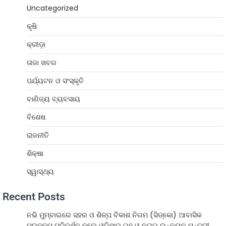
Uncategorized
କୃଷି
କ୍ରୀଡ଼ା
ତାଜା ଖବର
ପର୍ଯ୍ୟଟନ ଓ ସଂସ୍କୃତି
ବାଣିଜ୍ୟ ବ୍ୟବସାୟ
ବିଶେଷ
ରାଜନୀତି
ଶିକ୍ଷା
ସ୍ୱାସ୍ଥ୍ୟ
Recent Posts
ନଭି ମୁମ୍ବାଇରେ ସହର ଓ ଶିଳ୍ପ ବିକାଶ ନିଗମ (ସିଡ୍‌କୋ) ଆବାସିକ
ପ୍ରକଳ୍ପ ପରିଦର୍ଶନ କଲେ ଓଡ଼ିଶାର ଗୃହ ଓ ନଗର ଉନ୍ନୟନ ମନ୍ତ୍ରୀ