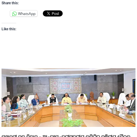
Share this:
WhatsApp
Like this:
ମହାନଦୀ ଜଳ ବିବାଦ – ଆନ୍ତଃମନ୍ତ୍ରୀସ୍ତରୀୟ କମିଟିର ଦ୍ଵିତୀୟ ବୈଠକ