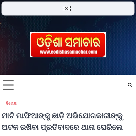
ବିଶେଷ
ମାଟି ମାଫିଆଙ୍କୁ ଛାଡ଼ି ଅଭିଯୋଗକାରୀଙ୍କୁ
ଅଟକ ରଖିବା ପ୍ରତିବାଦରେ ଥାନା ଘେରିଲେ