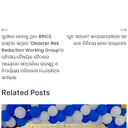
⟵
⟶
ପୁରୀରେ ହେବାକୁ ଥିବା BRICS
‘ଯୁବ ସଙ୍ଗମ’ ଛାତ୍ରଛାତ୍ରୀଙ୍କ ସହ
ରାଷ୍ଟ୍ର ସମୂହର ‘Disaster Risk
ଭାବ ବିନିମୟ କଲେ ରାଜ୍ୟପାଳ
Reduction Working Group’ର
ଦ୍ଵିତୀୟ ବୈଷୟିକ ବୈଠକର
ଆୟୋଜନ ସମ୍ପର୍କରେ ରାଜସ୍ୱ ଓ
ବିପର୍ଯ୍ୟୟ ପରିଚାଳନା ମନ୍ତ୍ରୀଙ୍କ
ସମୀକ୍ଷା
Related Posts