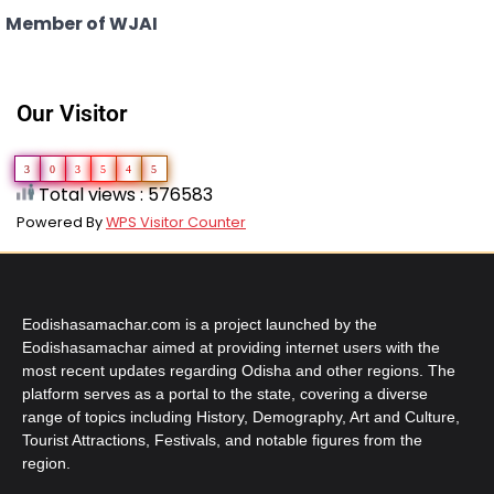
Member of WJAI
Our Visitor
3
0
3
5
4
5
Total views : 576583
Powered By
WPS Visitor Counter
Eodishasamachar.com is a project launched by the
Eodishasamachar aimed at providing internet users with the
most recent updates regarding Odisha and other regions. The
platform serves as a portal to the state, covering a diverse
range of topics including History, Demography, Art and Culture,
Tourist Attractions, Festivals, and notable figures from the
region.