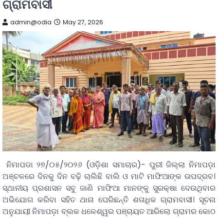
ଗ୍ରାମବାସୀ
admin@odia
May 27, 2026
ନିମାପଡା ୨୭/୦୫/୨୦୨୬ (ଓଡ଼ିଶା ସମାଚାର)- ପୁରୀ ଜିଲ୍ଲା ନିମାପଡ଼ା
ଅଞ୍ଚଳରେ ଦିନକୁ ଦିନ ବଢ଼ି ଚାଲିଛି ବାଲି ଓ ମାଟି ମାଫିଆଙ୍କ ଉପଦ୍ରବ।
ସ୍ଥାନୀୟ ପ୍ରଶାସନ ସବୁ ଜାଣି ମାଫିଆ ମାନଙ୍କୁ ସୁରକ୍ଷା ଦେଉଥିବାର
ଅଭିଯୋଗ କରିବା ସହିତ ଥାନା ଘେରିଛନ୍ତି ଶତାଧିକ ଗ୍ରାମବାସୀ। ସୂଚନା
ଅନୁଯାୟୀ ନିମାପଡ଼ା ବ୍ଲକ ଧଳେଶ୍ୱର ପଞ୍ଚାୟତ ଆରିଲୋ ଗ୍ରାମର କୋଠ