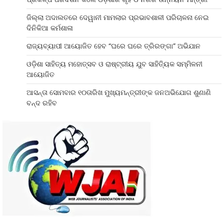
ଜିଲ୍ଲା ଅଦାଲତରେ ଦେୱାନୀ ମାମଲାର ପ୍ରଭାବଶାଳୀ ପରିଚାଳନା ନେଇ
ଦିନିକିଆ କର୍ମଶାଳା
ରାଜ୍ୟବ୍ୟାପୀ ଆୟୋଜିତ ହେବ “ଘରେ ଘରେ ତ୍ରିରଙ୍ଗା” ଅଭିଯାନ
ଓଡ଼ିଶା ସାହିତ୍ୟ ମହୋତ୍ସବ ଓ ରାଷ୍ଟ୍ରୀୟ ଯୁବ ସାହିତ୍ୟିକ ସମ୍ମିଳନୀ
ଆୟୋଜିତ
ଆସନ୍ତା ସୋମବାର ୧୦ତାରିଖ ମୁଖ୍ୟମନ୍ତ୍ରୀଙ୍କ ଜନଅଭିଯୋଗ ଶୁଣାଣି
ବନ୍ଦ ରହିବ