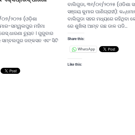
ବାଲିଗୁଡା, ୩୧/୦୧/୨୦୨୫ (ଓଡିଶା 
ସଞ୍ଜୟ କୁମାର ପାଣିଗ୍ରାହୀ): କନ୍ଧମା
ବାଲିଗୁଡା ସହର ମଧ୍ୟରେ ରହିଥିବା କୋର
/୦୭/୨୦୨୫ (ଓଡ଼ିଶା
ରେ ଶୁଖିଲା ଆମ୍ବ ଗଛ ଡାଳ ପଡି…
ିମାର-ସମ୍ୱଲପୁର ମହିମା
େସ୍ ଧାରଣା ଚ୍ୟୁତ । ଗୁରୁବାର
Share this:
 ସମ୍ବଲପୁର ଜଙ୍କସନ ଏବଂ ସିଟି
WhatsApp
Like this: