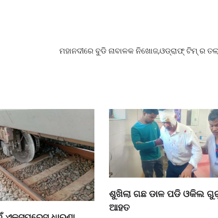
ମହାନଦୀରେ ବୁଡି ନାବାଳକ ନିଖୋଜ,ଓଡ୍ରାଫ୍ ଟିମ୍ ର ତଲା
ଶୁଖିଲା ଗଛ ଡାଳ ପଡି ଓକିଲ ଗୁ
ଆହତ
ଁ ଏକ୍ସପ୍ରେସ୍ ଧାରଣା