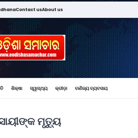
adhana
Contact us
About us
ତି
ଶିକ୍ଷା
ସ୍ୱାସ୍ଥ୍ୟ
କ୍ରୀଡ଼ା
ବାଣିଜ୍ୟ ବ୍ୟବସାୟ
ାୟୀଙ୍କ ମୃତ୍ୟୁ