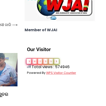
ସୀ ଜାରି
⟶
Member of WJAI
Our Visitor
3
0
2
3
5
3
Total views : 574946
Powered By
WPS Visitor Counter
ରୁତର