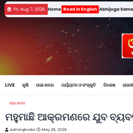
Fri, Aug 7, 2026
Home
Read in English
Abhijoga Sam
LIVE
କୃଷି
ତାଜା ଖବର
ପର୍ଯ୍ୟଟନ ଓ ସଂସ୍କୃତି
ବିଶେଷ
ରାଜନୀ
ତାଜା ଖବର
ମହୁମାଛି ଆକ୍ରମଣରେ ଯୁବ ବ୍ୟବସ
admin@odia
May 26, 2026