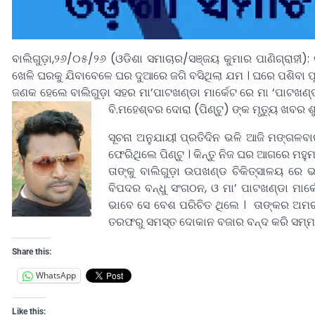
ବାଲିଗୁଡ଼ା,୨୬/୦୫/୨୬ (ଓଡିଶା ସମାଚାର/ସଞ୍ଜୟ କୁମାର ପାଣିଗ୍ରାହୀ)
ଖେଳି ଘରକୁ ଯିବାବେଳେ ଘର ଦୁଆରେ ଜଗି ବସିଥିଲା ଯମ । ଘରେ ପଶିବା ପୂ
ଜଣକ ହେଲେ ବାଲିଗୁଡ଼ା ସହର ମା’ପାଟଖଣ୍ଡା ମାର୍କେଟ ରେ ମା ‘ପାଟଖଣ୍ଡ
ବି.ମହେଶ୍ବର ଦୋରା (ପିଣ୍ଟୁ) ଙ୍କ ମୃତ୍ୟୁ ଖବର
ସୂଚନା ଅନୁଯାୟୀ ପ୍ରତିଦିନ ଭଳି ଆଜି ମଙ୍ଗଳବା
ଫେରିଥିଲେ ପିଣ୍ଟୁ । କିନ୍ତୁ ନିଜ ଘର ଆଗରେ ମ
ତାଙ୍କୁ ବାଲିଗୁଡ଼ା ଉପଖଣ୍ଡ ଚିକିତ୍ସାଳୟ ରେ 
ବିପଦର ବନ୍ଧୁ ସଂଗଠନ, ଓ ମା’ ପାଟଖଣ୍ଡା ମା
ଭାବେ ସେ ବେଶ ପରିଚିତ ଥିଲେ । ତାଙ୍କର ଅମର 
ତରଫରୁ ସମସ୍ତ ଦୋକାନ ବଜାର ବନ୍ଦ କରି ସମ୍ମ
Share this:
WhatsApp
Like this: