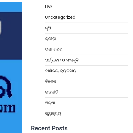
LIVE
Uncategorized
କୃଷି
କ୍ରୀଡ଼ା
ତାଜା ଖବର
ପର୍ଯ୍ୟଟନ ଓ ସଂସ୍କୃତି
ବାଣିଜ୍ୟ ବ୍ୟବସାୟ
ବିଶେଷ
ରାଜନୀତି
ଶିକ୍ଷା
ସ୍ୱାସ୍ଥ୍ୟ
Recent Posts