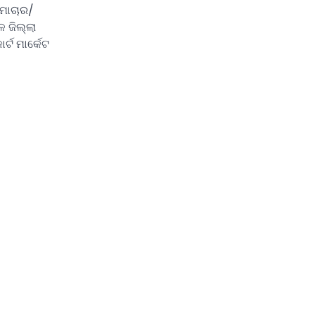
ସମାଚାର/
ଳ ଜିଲ୍ଲା
୍ଟ ମାର୍କେଟ