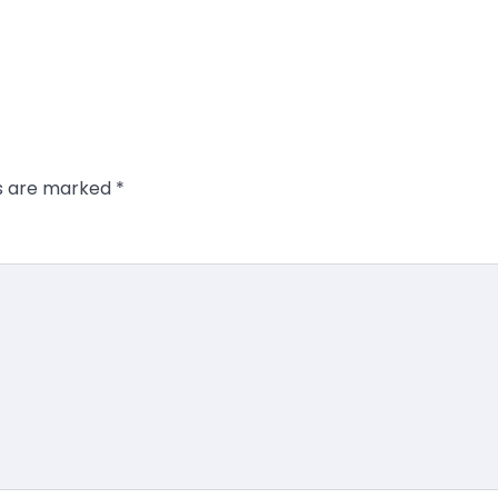
ds are marked
*