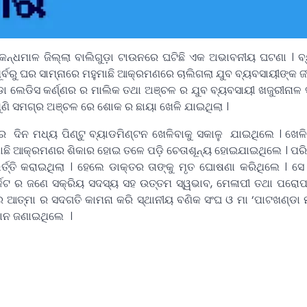
: କନ୍ଧମାଳ ଜିଲ୍ଲା ବାଲିଗୁଡ଼ା ଟାଉନରେ ଘଟିଛି ଏକ ଅଭାବନୀୟ ଘଟଣା । ବ
ର୍ବରୁ ଘର ସାମ୍ନାରେ ମହୁମାଛି ଆକ୍ରମଣରେ ଚାଲିଗଲା ଯୁବ ବ୍ୟବସାୟୀଙ୍କ ଜ
ା ଲେଡିସ କର୍ଣ୍ଣର ର ମାଲିକ ତଥା ଅଞ୍ଚଳ ର ଯୁବ ବ୍ୟବସାୟୀ ଖଜୁରୀନାଳ ସାହ
 ଶୁଣି ସମଗ୍ର ଅଞ୍ଚଳ ରେ ଶୋକ ର ଛାୟା ଖେଳି ଯାଇଥିଲା ।
ର ଦିନ ମଧ୍ୟ ପିଣ୍ଟୁ ବ୍ୟାଡମିଣ୍ଟନ ଖେଳିବାକୁ ସକାଳୁ ଯାଇଥିଲେ । ଖେଳି
ହୁମାଛି ଆକ୍ରମଣର ଶିକାର ହୋଇ ତଳେ ପଡ଼ି ଚେତାଶୂନ୍ୟ ହୋଇଯାଇଥିଲେ । ପ
ଭର୍ତ୍ତି କରାଇଥିଲା । ହେଲେ ଡାକ୍ତର ତାଙ୍କୁ ମୃତ ଘୋଷଣା କରିଥିଲେ । ସେ
ର୍କେଟ ର ଜଣେ ସକ୍ରିୟ ସଦସ୍ୟ ସହ ଉତ୍ତମ ସ୍ୱଭାବ, ମେଳାପୀ ତଥା ପରୋ
ଆତ୍ମା ର ସଦଗତି କାମନା କରି ସ୍ଥାନୀୟ ବଣିକ ସଂଘ ଓ ମା ‘ପାଟଖଣ୍ଡା ମ
ାନ ଜଣାଇଥିଲେ ।