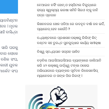
ବେଆଇନ ନର୍ସିଂ ହୋମ୍ ଓ ହସ୍ପିଟାଲ ବିରୁଦ୍ଧରେ
ରାଜ୍ୟ ସ୍ୱାସ୍ଥ୍ୟ ଭରଷା ସମିତି ସିଇଓ ଙ୍କୁ ଦାବି
ପତ୍ର ପ୍ରଦାନ
୍ୟାଡମିଣ୍ଟନ
କିଶନନଗର ଖେଳ ପଡିଆ ରେ ଉଦବୃତ ବର୍ଷା ଜଳ ଭର୍ତି,
ୀବନ । ମୃତକ
ପ୍ୟାରେଡ୍ ହେବ କେଉଁଠି ?
ି ବାସିନ୍ଦା
ବନ୍ୟାଞ୍ଚଳରେ ପ୍ରଶାସନ:ପକ୍ଷରୁ ରିଲିଫ୍ କିଟ୍
ବଣ୍ଟନ ସହ ତୁରନ୍ତ ପୁନରୁଦ୍ଧାର କାର୍ଯ୍ୟ ସମୀକ୍ଷା
 ସାରି ଘରକୁ
ବିଶ୍ୱ ସ୍ତନ୍ୟପାନ ସପ୍ତାହ ପାଳିତ
ରିବାର ଲୋକେ
 ବଣିକ ସଂଘ,
ବଡ଼ବିଲ ଆଇସିଆଇସିଆଇ ବ୍ୟାଙ୍କରେ ଜାଲିଆତି
ପକାରୀ ଯୁବକ
କରି ୪୨ ଲକ୍ଷରୁ ଉର୍ଦ୍ଧ୍ୱ ଟଙ୍କା ଠକେଇ
ାର୍କେଟ ସଂଘ
ଅଭିଯୋଗରେ ବ୍ୟାଙ୍କର ପୂର୍ବତନ ରିଲେସନସିପ୍
ମ୍ୟାନେଜର ଓ ତାଙ୍କ ପିତା ଗିରଫ୍ ।