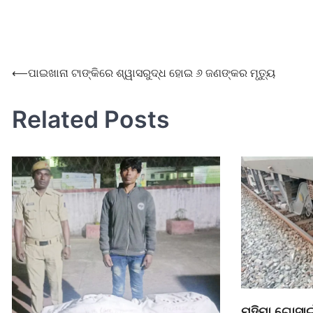
⟵
ପାଇଖାନା ଟାଙ୍କିରେ ଶ୍ୱାସରୁଦ୍ଧ ହୋଇ ୬ ଜଣଙ୍କର ମୃତ୍ୟୁ
Related Posts
ମହିମା ଗୋସାଇ