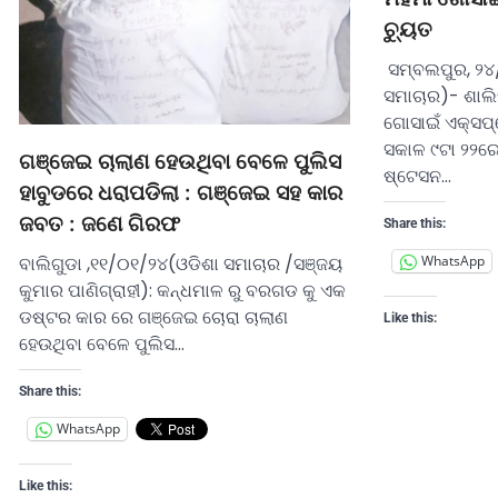
ଚ୍ୟୁତ
ସମ୍ବଲପୁର, ୨୪
ସମାଚାର)- ଶାଲ
ଗୋସାଇଁ ଏକ୍ସପ୍ର
ସକାଳ ୯ଟା ୨୨ରେ
ଗଞ୍ଜେଇ ଚାଲାଣ ହେଉଥିବା ବେଳେ ପୁଲିସ
ଷ୍ଟେସନ…
ହାବୁଡରେ ଧରାପଡିଲା : ଗଞ୍ଜେଇ ସହ କାର
ଜବତ : ଜଣେ ଗିରଫ
Share this:
ବାଲିଗୁଡା ,୧୧/୦୧/୨୪(ଓଡିଶା ସମାଚାର /ସଞ୍ଜୟ
WhatsApp
କୁମାର ପାଣିଗ୍ରାହୀ): କନ୍ଧମାଳ ରୁ ବରଗଡ କୁ ଏକ
ଡଷ୍ଟର କାର ରେ ଗଞ୍ଜେଇ ଚୋରା ଚାଲାଣ
Like this:
ହେଉଥିବା ବେଳେ ପୁଲିସ…
Share this:
WhatsApp
Like this: